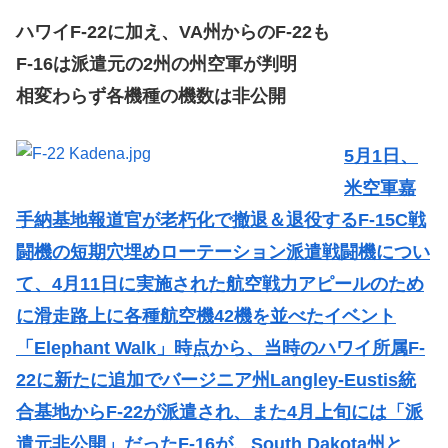
ハワイF-22に加え、VA州からのF-22も
F-16は派遣元の2州の州空軍が判明
相変わらず各機種の機数は非公開
5月1日、
米空軍嘉
手納基地報道官が老朽化で撤退＆退役するF-15C戦
闘機の短期穴埋めローテーション派遣戦闘機につい
て、4月11日に実施された航空戦力アピールのため
に滑走路上に各種航空機42機を並べたイベント
「Elephant Walk」時点から、当時のハワイ所属F-
22に新たに追加でバージニア州Langley-Eustis統
合基地からF-22が派遣され、また4月上旬には「派
遣元非公開」だったF-16が、South Dakota州と