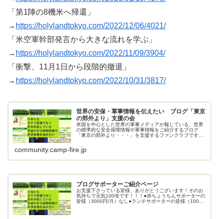
「第1陣の8機米へ帰還」
→
https://holylandtokyo.com/2022/12/06/4021/
「米空軍幹部発言から大きな流れを学ぶ」
→
https://holylandtokyo.com/2022/11/09/3904/
「衝撃、11月1日から段階的撤退」
→
https://holylandtokyo.com/2022/10/31/3817/
世界の安保・軍事情報を伝えたい ブログ「東京
の郊外より」支援の会
米国を中心とした世界の軍事メディアが報じている、世界
の標準的な安全保障情報や軍事情報をご紹介するブログ
「東京の郊外より・・・」を支援するファンクラブです。
ご支援お願いいたします。
community.camp-fire.jp
ブログサポーターご紹介ページ
お支援下さっている皆様、ありがとうございます！そのお
気持ちで元気100倍です！！！●赤ちょうちんサポーターの
皆様（3000円/月）なし●ランチサポーターの皆様（1000
円/月）mecha_mecha様kenj0126様●カフェサポーターの
皆...