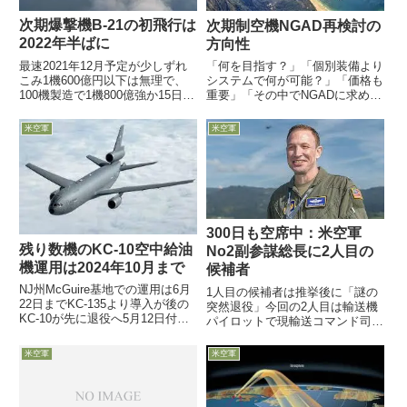
次期爆撃機B-21の初飛行は
次期制空機NGAD再検討の
2022年半ばに
方向性
最速2021年12月予定が少しずれ
「何を目指す？」「個別装備より
こみ1機600億円以下は無理で、
システムで何が可能？」「価格も
100機製造で1機800億強か15日付
重要」「その中でNGADに求める
米空軍協会web記事が、米軍の優
ものを再精査中」9月4日、米空
先重要プロジェクトB-21次期爆
軍のHunter調達開発担当次官が講
米空軍
米空軍
撃機の開発状況について、米空軍
演で、本来なら2025年に機種選
迅速能力開発室（RCO：Rapid
定が決着するはずだった次世代制
Cap...
空機NGAD計画を、...
300日も空席中：米空軍
残り数機のKC-10空中給油
No2副参謀総長に2人目の
機運用は2024年10月まで
候補者
NJ州McGuire基地での運用は6月
1人目の候補者は推挙後に「謎の
22日までKC-135より導入が後の
突然退役」今回の2人目は輸送機
KC-10が先に退役へ5月12日付米
パイロットで現輸送コマンド司令
空軍協会web記事は、KC-46空中
官12月15日、2月21日から300日
給油機の部隊導入に伴い、1980
以上空席となっている「米空軍副
米空軍
米空軍
年代から運用開始した総計60機
参謀総長：Air Force vice chief of
のKC-10空中給油機（旅客機D...
staff」に、2024...