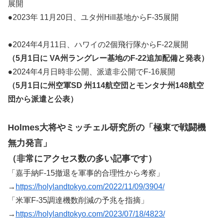
展開
●2023年 11月20日、ユタ州HiII基地からF-35展開
●2024年4月11日、ハワイの2個飛行隊からF-22展開
（5月1日に VA州ラングレー基地のF-22追加配備と発表）
●2024年4月日時非公開、派遣非公開でF-16展開
（5月1日に州空軍SD 州114航空団とモンタナ州148航空
団から派遣と公表）
Holmes大将やミッチェル研究所の「極東で戦闘機
無力発言」
（非常にアクセス数の多い記事です）
「嘉手納F-15撤退を軍事的合理性から考察」
→
https://holylandtokyo.com/2022/11/09/3904/
「米軍F-35調達機数削減の予兆を指摘」
→
https://holylandtokyo.com/2023/07/18/4823/