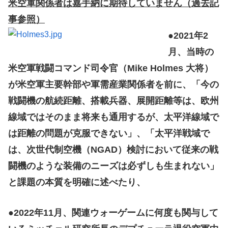
米空軍関係者は嘉手納に期待していません（過去記
事参照）
●2021年2
月、当時の
米空軍戦闘コマンド司令官（Mike Holmes 大将）
が米空軍主要幹部や軍需産業関係者を前に、「今の
戦闘機の航続距離、搭載兵器、展開距離等は、欧州
線域ではそのまま将来も通用するが、太平洋線域で
は距離の問題が克服できない」、「太平洋戦域で
は、次世代制空機（NGAD）検討において従来の戦
闘機のような装備のニーズは必ずしも生まれない」
と課題の本質を明確に述べたり、
●2022年11月、関連ウォーゲームに何度も関与して