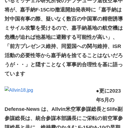
いるミッチェル研究所長のデプチューラ退役空軍中
将が、嘉手納F-15C/D撤退開始発表時に「嘉手納は
対中国有事の際、疑いなく数百の中国軍の精密誘導
ミサイル攻撃を受けるので、嘉手納基地の航空機は
危機が迫れば他基地に避難する可能性が高い」、
「前方プレゼンス維持、同盟国への関与維持、ISR
活動の必要性等から嘉手納を捨てることはないだろ
うが・・」と隠すことなく軍事的合理性を基に語っ
ています
●更に2023
年5月の
Defense-News は、Allvin米空軍参謀総長とSlife副
参謀総長は、統合参謀本部議長にご栄転の前空軍参
謀総長と共に、維持費のかさむ F-15やA-10の早期