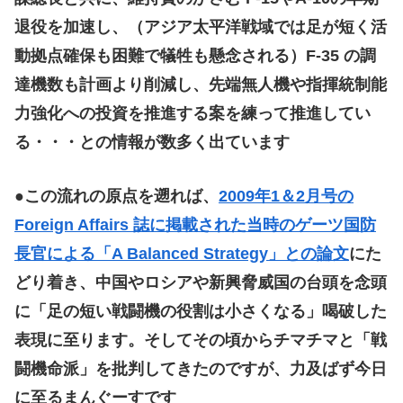
退役を加速し、（アジア太平洋戦域では足が短く活
動拠点確保も困難で犠牲も懸念される）F-35 の調
達機数も計画より削減し、先端無人機や指揮統制能
力強化への投資を推進する案を練って推進してい
る・・・との情報が数多く出ています
●この流れの原点を遡れば、
2009年1＆2月号の
Foreign Affairs 誌に掲載された当時のゲーツ国防
長官による「A Balanced Strategy」との論文
にた
どり着き、中国やロシアや新興脅威国の台頭を念頭
に「足の短い戦闘機の役割は小さくなる」喝破した
表現に至ります。そしてその頃からチマチマと「戦
闘機命派」を批判してきたのですが、力及ばず今日
に至るまんぐーすです