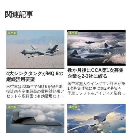
関連記事
米空軍
米空軍
数か月後にCCA第1次募集
4大シンクタンクがMQ-9の
企業を2-3社に絞る
継続活用要望
米空軍無人ウイングマン計画が第
米空軍は2035年でMQ-9を完全退
1次募集佳境に更に第2次募集も
役計画も空軍最高の費用対効果ア
予定しソフト＆アイディア勝負か
セットを広範囲で有効活用せよ！
2-3年後の量産体制入りを狙い
11月19日、米空軍協会ミッチェ
様々なタイプを模索中2月13日、
ル研究所が「無人偵察攻撃機MQ-
Kendall空軍長官がAFA Warfare
米空軍
米空軍
9の役割をもう一度考えよう」と
Symposiumでの記者懇談会で、
のイベントを開催し、4つのシン
現在...
クタンクの著名研究者...