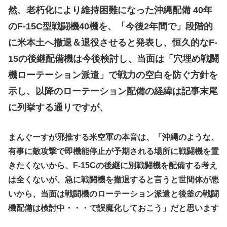
然、老朽化により維持困難になった沖縄配備 40年
のF-15C型戦闘機40機を、「今後2年間で」段階的
に米本土へ撤退＆退役させると発表し、恒久的なF-
15の後継配備機は今後検討し、当面は「穴埋め戦闘
機ローテーション派遣」で戦力の空白を防ぐ方針を
示し、以降のローテーション配備の経緯は記事末尾
に列挙する通りですが、
まんぐーすが邪推する米空軍の本音は、「沖縄のような、
有事に敵攻撃で即機能停止が予期される場所に戦闘機を置
きたくないから、F-15Cの後継に別戦闘機を配備する考え
は全くないが、急に戦闘機を撤退すると言うと世間体が悪
いから、当面は戦闘機のローテーション派遣と後釜の戦闘
機配備は検討中・・・で誤魔化しておこう」だと思います