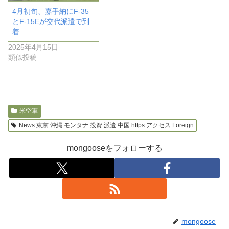
4月初旬、嘉手納にF-35
とF-15Eが交代派遣で到
着
2025年4月15日
類似投稿
米空軍
News 東京 沖縄 モンタナ 投資 派遣 中国 https アクセス Foreign
mongooseをフォローする
mongoose