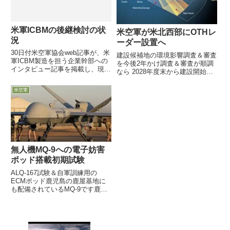
米軍ICBMの後継検討の状
米空軍が米北西部にOTHレ
況
ーダー設置へ
30日付米空軍協会web記事が、米
建設候補地の環境影響調査＆審査
軍ICBM製造を担う企業幹部への
を今後2年かけ調査＆審査が順調
インタビュー記事を掲載し、現有
なら 2028年度末から建設開始巨
「Minuteman III」の後継を具体
大な送信と受信アンテナを
化する基礎技術が固まりつつ有
300km以上離して建設予定4月21
米空軍
り、後継ICBM選定のための
日付米空軍協会 web記事は、米
「RFP：提案要求書」が2016年3
空軍がミサイルや航空機の飛来を
月頃には米...
早期探知する探知距離 ...
無人機MQ-9への電子妨害
ポッド搭載初期試験
ALQ-167試験＆自軍訓練用の
ECMポッド鹿児島の鹿屋基地に
も配備されているMQ-9です鹿屋
を離陸し、台湾周辺に１２時間以
上は在空可能５月１3日付で米空
軍は、米空軍無人機専用の試験＆
評価部隊である第５５６試験評価