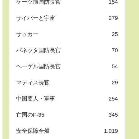
ゲーツ前国防長官
154
サイバーと宇宙
279
サッカー
25
パネッタ国防長官
70
ヘーゲル国防長官
54
マティス長官
29
中国要人・軍事
254
亡国のF-35
345
安全保障全般
1,019