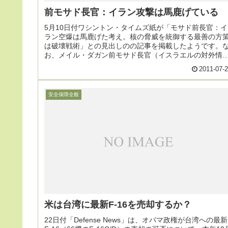
前モサド長官：イラン攻撃は馬鹿げている
5月10日付ワシントン・タイムズ紙が「モサド前長官：イ
ラン空爆は馬鹿げた考え。核の脅威を統御する最善の方
は破壊戦術」との見出しのの記事を掲載したようです。
お、メイル・ダガン前モサド長官（イスラエルの対外情
機関）は1月に8年間勤めた後辞任したばかり
2011-07-
安全保障全般
米は台湾に最新F-16を売却するか？
22日付「Defense News」は、オバマ政権が台湾への最新