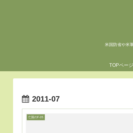
米国防省や米軍の
TOPペー
2011-07
亡国のF-35