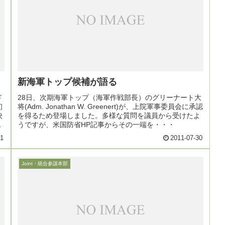
新海軍トップ候補が語る
ド
28日、次期海軍トップ（海軍作戦部長）のグリーナート大
初
将(Adm. Jonathan W. Greenert)が、上院軍事委員会に承認
映
を得るため登場しました。多様な質問を議員から受けたよ
き
うですが、米国防省HP記事からその一端を・・・
31
2011-07-30
Joint・統合参謀本部