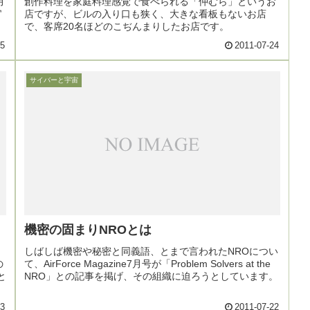
月
創作料理を家庭料理感覚で食べられる「仲むら」というお
官
店ですが、ビルの入り口も狭く、大きな看板もないお店
で、客席20名ほどのこぢんまりしたお店です。
25
2011-07-24
サイバーと宇宙
機密の固まりNROとは
しばしば機密や秘密と同義語、とまで言われたNROについ
の
て、AirForce Magazine7月号が「Problem Solvers at the
と
NRO」との記事を掲げ、その組織に迫ろうとしています。
23
2011-07-22