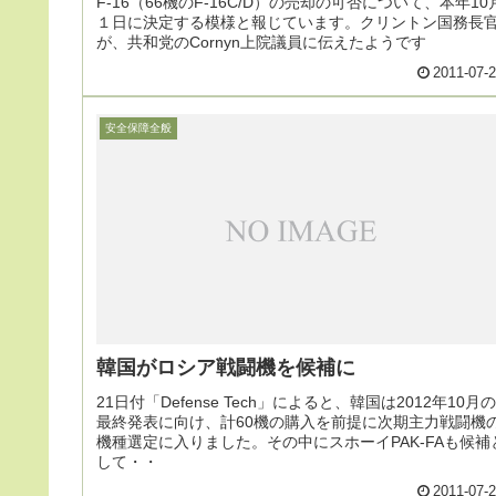
F-16（66機のF-16C/D）の売却の可否について、本年10
１日に決定する模様と報じています。クリントン国務長
が、共和党のCornyn上院議員に伝えたようです
2011-07-
安全保障全般
韓国がロシア戦闘機を候補に
21日付「Defense Tech」によると、韓国は2012年10月の
最終発表に向け、計60機の購入を前提に次期主力戦闘機
機種選定に入りました。その中にスホーイPAK-FAも候補
して・・
2011-07-