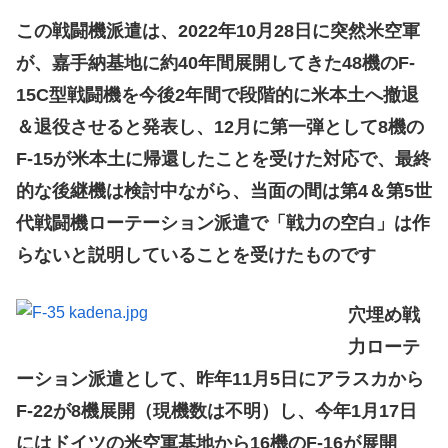
この戦闘機派遣は、2022年10月28日に突然米空軍
が、嘉手納基地に約40年間展開してきた48機のF-
15C型戦闘機を今後2年間で段階的に米本土へ撤退
＆退役させると発表し、12月に第一弾として8機の
F-15が米本土に帰還したことを受けた対応で、最終
的な後継機は検討中ながら、当面の間は第4＆第5世
代戦闘機ローテーション派遣で「戦力の空白」は作
らないと説明していることを受けたものです
穴埋め戦
力ローテ
ーション派遣として、昨年11月5日にアラスカから
F-22が8機展開（現機数は不明）し、今年1月17日
にはドイツの米空軍基地から16機のF-16が展開