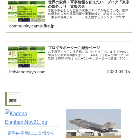
世界の安保・軍事情報を伝えたい ブログ「東京
の郊外より」支援の会
米国を中心とした世界の軍事メディアが報じている、世界
の標準的な安全保障情報や軍事情報をご紹介するブログ
「東京の郊外より・・・」を支援するファンクラブです。
ご支援お願いいたします。
community.camp-fire.jp
ブログサポーターご紹介ページ
お支援下さっている皆様、ありがとうございます！そのお
気持ちで元気100倍です！！！●赤ちょうちんサポーターの
皆様（3000円/月）なし●ランチサポーターの皆様（1000
円/月）mecha_mecha様kenj0126様●カフェサポーターの
皆...
2020-04-15
holylandtokyo.com
関連
嘉手納基地にユタ州から