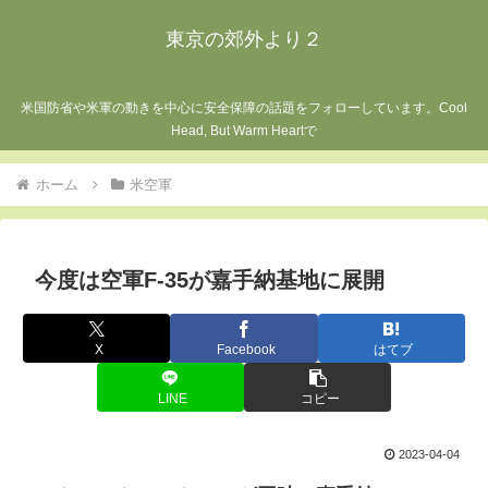
東京の郊外より２
米国防省や米軍の動きを中心に安全保障の話題をフォローしています。Cool
Head, But Warm Heartで
ホーム
米空軍
今度は空軍F-35が嘉手納基地に展開
X
Facebook
はてブ
LINE
コピー
2023-04-04