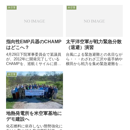
れる中で最後で最大の機種選定案
の大黒柱であるプレデターやリー
件である次期練習機T-Xの提案要
パーの機数や世代交代予想、更に
米空軍
米空軍
求書（RFP：request for
次なる期待を背負った画期的映像
proposals）を企業に発出し、総
ポッド等について・・・
額1兆8千億...
指向性EMP兵器のCHAMP
太平洋空軍が戦力緊急分散
はどこへ？
（退避）演習
4月29日下院軍事委員会で某議員
台風による緊急避難との名目なが
が、2012年に開発完了している
ら・・・わざわざ三沢や嘉手納や
CHAMPを、巡航ミサイルに搭載
横田から戦力を集め緊急避難を
して使用すべきだと主張し、約
4月22日、太平洋空軍は配下の航
10億円の経費を2016年度予算に
空部隊をいったんグアムに集め、
米空軍
含める動議を提出しました。動議
その後、台風からの緊急避難の名
は議論の段階で「却下」された様
目のもと、緊急にサイパン島周辺
ですが
の島々に分散避難する演習「R...
地熱発電所を米空軍基地に
デモ建設へ
化石燃料に依存しない態勢強化に