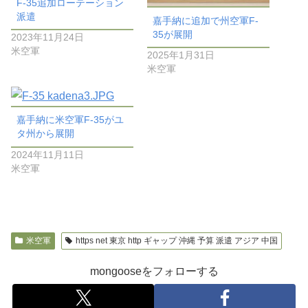
F-35追加ローテーション
派遣
嘉手納に追加で州空軍F-
35が展開
2023年11月24日
米空軍
2025年1月31日
米空軍
嘉手納に米空軍F-35がユ
タ州から展開
2024年11月11日
米空軍
米空軍
https net 東京 http ギャップ 沖縄 予算 派遣 アジア 中国
mongooseをフォローする