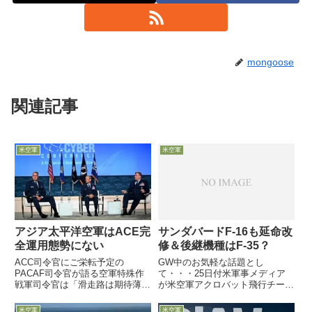
mongoose
関連記事
米空軍
米空軍
アジア太平洋空軍はACE完
サンダバードF-16も延命改
全運用態勢にない
修＆後継機種はF-35？
ACC司令官にご栄転予定の
GW中のお気軽な話題とし
PACAF司令官が語る空軍特殊作
て・・・25日付米軍事メディア
戦軍司令官は「滑走路は期待薄」
が米空軍アクロバット飛行チーム
とズバリ指摘9月13日、米空軍協
「Thunderbirds」を取材し、話題
会の航空宇宙サーバー会議で
のF-16延命＆能力向上施策と同部
米空軍
米空軍