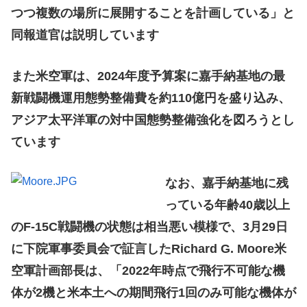
つつ複数の場所に展開することを計画している」と
同報道官は説明しています
また米空軍は、2024年度予算案に嘉手納基地の最
新戦闘機運用態勢整備費を約110億円を盛り込み、
アジア太平洋軍の対中国態勢整備強化を図ろうとし
ています
なお、嘉手納基地に残
っている年齢40歳以上
のF-15C戦闘機の状態は相当悪い模様で、3月29日
に下院軍事委員会で証言したRichard G. Moore米
空軍計画部長は、「2022年時点で飛行不可能な機
体が2機と米本土への期間飛行1回のみ可能な機体が