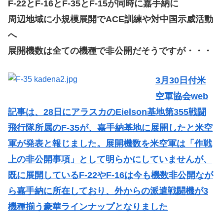
F-22とF-16とF-35とF-15が同時に嘉手納に
周辺地域に小規模展開でACE訓練や対中国示威活動
へ
展開機数は全ての機種で非公開だそうですが・・・
3月30日付米
空軍協会web
記事は、28日にアラスカのEielson基地第355戦闘
飛行隊所属のF-35が、嘉手納基地に展開したと米空
軍が発表と報じました。展開機数を米空軍は「作戦
上の非公開事項」として明らかにしていませんが、
既に展開しているF-22やF-16は今も機数非公開なが
ら嘉手納に所在しており、外からの派遣戦闘機が3
機種揃う豪華ラインナップとなりました