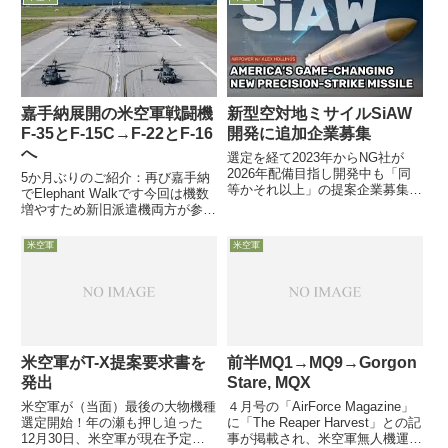
ACE構想（Agile Combat
隊の関係や、F-16後継機種に関す
Employment）関連のパネル討議
る同チームメンバーの意見を紹介
が実施され、ACC...
しています。思い...
嘉手納展開の米空軍戦闘機
新型空対地ミサイルSiAW
F-35とF-15C→F-22とF-16
開発に追加企業募集
へ
選定を経て2023年からNG社が
2026年配備目指し開発中も「同
5か月ぶりのご紹介：再び嘉手納
等かそれ以上」の提案企業募集
でElephant Walkです今回は機数
HARM能力＋多様な目標攻撃力＋
増やすため新旧派遣機両方が参加
安価に大量製造可を3月4日米空
（Elephant Walk後も新派遣機が
軍は、2023年からNorthrop
全機残置かは不明）4月11日米空
米空軍
米空軍
Grumman社（NG社）と契約し、
軍嘉手納基地が、老朽化で撤退＆
2026年中...
退役するF-15C戦闘機の短期穴
埋...
米空軍がT-X提案要求書を
前半MQ1→MQ9→Gorgon
発出
Stare, MQX
米空軍が（当面）最後の大物機種
４月号の「AirForce Magazine」
選定開始！年の瀬も押し迫った
に「The Reaper Harvest」との記
12月30日、米空軍が現在予定さ
事が掲載され、米空軍無人機運用