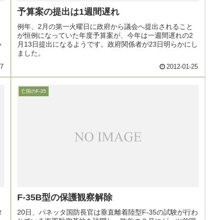
予算案の提出は1週間遅れ
、
例年、2月の第一火曜日に政府から議会へ提出されること
が恒例になっていた年度予算案が、今年は一週間遅れの2
い
月13日提出になるようです。政府関係者が23日明らかにし
ました。
27
2012-01-25
亡国のF-35
F-35B型の保護観察解除
タ
20日、パネッタ国防長官は垂直離着陸型F-35の試験が行わ