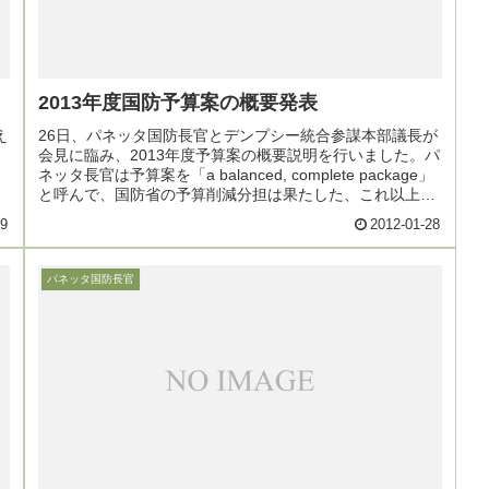
2013年度国防予算案の概要発表
え
26日、パネッタ国防長官とデンプシー統合参謀本部議長が
と
会見に臨み、2013年度予算案の概要説明を行いました。パ
ネッタ長官は予算案を「a balanced, complete package」
と呼んで、国防省の予算削減分担は果たした、これ以上の
削減は国益を損ねると
29
2012-01-28
パネッタ国防長官