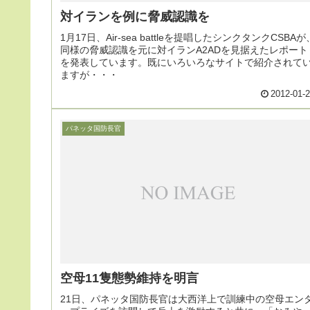
対イランを例に脅威認識を
1月17日、Air-sea battleを提唱したシンクタンクCSBAが
同様の脅威認識を元に対イランA2ADを見据えたレポート
を発表しています。既にいろいろなサイトで紹介されて
ますが・・・
2012-01-
パネッタ国防長官
空母11隻態勢維持を明言
21日、パネッタ国防長官は大西洋上で訓練中の空母エン