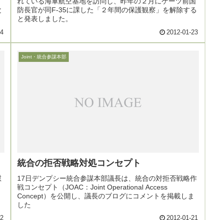
れている海軍航空基地を訪問し、昨年の２月にゲーツ前国
と
防長官が同F-35に課した「２年間の保護観察」を解除する
と発表しました。
24
2012-01-23
Joint・統合参謀本部
統合の拒否戦略対処コンセプト
慰
17日デンプシー統合参謀本部議長は、統合の対拒否戦略作
戦コンセプト（JOAC：Joint Operational Access
Concept）を公開し、議長のブログにコメントを掲載しま
した
22
2012-01-21