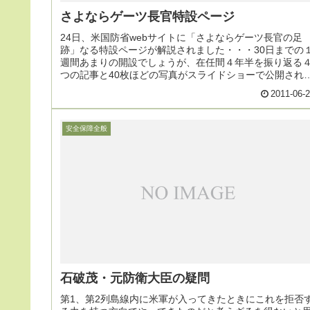
さよならゲーツ長官特設ページ
24日、米国防省webサイトに「さよならゲーツ長官の足
跡」なる特設ページが解説されました・・・30日までの
週間あまりの開設でしょうが、在任間４年半を振り返る
つの記事と40枚ほどの写真がスライドショーで公開され
います。
2011-06-
安全保障全般
石破茂・元防衛大臣の疑問
第1、第2列島線内に米軍が入ってきたときにこれを拒否