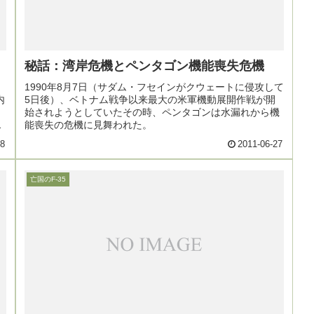
秘話：湾岸危機とペンタゴン機能喪失危機
1990年8月7日（サダム・フセインがクウェートに侵攻して
内
5日後）、ベトナム戦争以来最大の米軍機動展開作戦が開
、
始されようとしていたその時、ペンタゴンは水漏れから機
だ
能喪失の危機に見舞われた。
28
2011-06-27
亡国のF-35