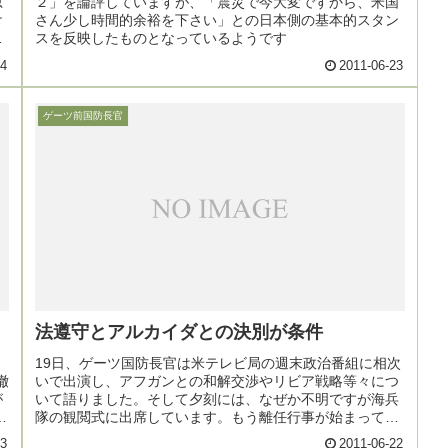
思
２」を論評していますが、「震災で今大変ですから、米国
け
さん少し時間的余裕を下さい」との日本側の基本的スタン
の
スを反映したものとなっているようです
24
2011-06-23
ゲーツ前国防長官
法遵守とアルカイダとの決別が条件
19日、ゲーツ国防長官は米テレビ局の週末政治番組に相次
撤
いで出演し、アフガンとの和解交渉やリビア戦略等々につ
が
いて語りました。そして夕刻には、なぜか不明ですが海兵
領
隊の観閲式に出席しています。もう離任行事が始まってい
るのでしょうか・・
23
2011-06-22