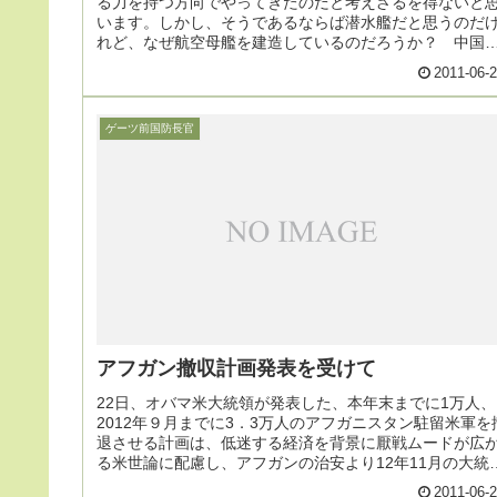
る力を持つ方向でやってきたのだと考えざるを得ないと
います。しかし、そうであるならば潜水艦だと思うのだ
れど、なぜ航空母艦を建造しているのだろうか？ 中国
やることにはよく分からないことがあります
2011-06-
ゲーツ前国防長官
アフガン撤収計画発表を受けて
22日、オバマ米大統領が発表した、本年末までに1万人、
2012年９月までに3．3万人のアフガニスタン駐留米軍を
退させる計画は、低迷する経済を背景に厭戦ムードが広
る米世論に配慮し、アフガンの治安より12年11月の大統
選を視野に国内世論を...
2011-06-