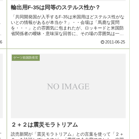
輸出用F-35は同等のステルス性か？
「共同開発国が入手するF-35は米国用ほどステルス性がな
１
いとの情報があるが本当か？」・・会場は「馬鹿な質問
４
を・・・」との雰囲気に包まれたが、ロッキードと米国防
て
省関係者の曖昧・意味深な回答に、その場の雰囲気は一変
した。
26
2011-06-25
ゲーツ前国防長官
２＋２は震災モラトリアム
す
読売新聞が「震災モラトリアム」との言葉を使って「２＋