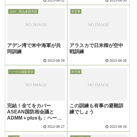
2013-08-31
2013-08-30
Joint・統合参謀本部
米空軍
アデン湾で米中海軍が共
アラスカで日米韓が空中
同訓練
戦訓練
2013-08-29
2013-08-28
ヘーゲル国防長官
米空軍
完結！全てをカバー
この訓練も有事の避難訓
ASEAN国防相会議と
練でしょう
ADMM＋plusも：ヘーゲ
ル長官の東南アジア4カ国
2013-08-27
2013-08-26
歴訪