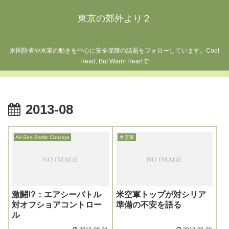
東京の郊外より２
米国防省や米軍の動きを中心に安全保障の話題をフォローしています。Cool
Head, But Warm Heartで
2013-08
Air-Sea Battle Concept
米空軍
激闘!?：エアシーバトル
米空軍トップが対シリア
対オフショアコントロー
準備の不安を語る
ル