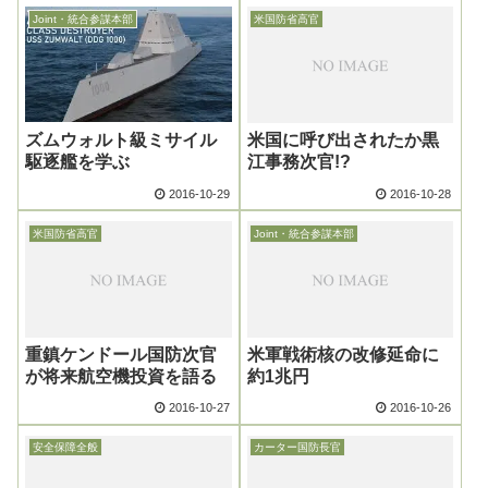
Joint・統合参謀本部
米国防省高官
ズムウォルト級ミサイル
米国に呼び出されたか黒
駆逐艦を学ぶ
江事務次官!?
2016-10-29
2016-10-28
米国防省高官
Joint・統合参謀本部
重鎮ケンドール国防次官
米軍戦術核の改修延命に
が将来航空機投資を語る
約1兆円
2016-10-27
2016-10-26
安全保障全般
カーター国防長官