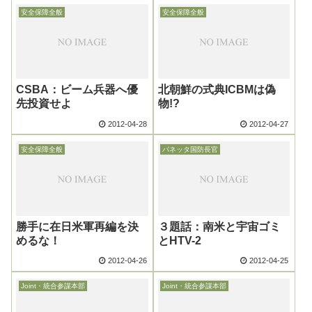
安全保障全般
安全保障全般
CSBA：ビーム兵器へ優
北朝鮮の式典ICBMは偽
先投資せよ
物!?
2012-04-28
2012-04-27
安全保障全般
パネッタ国防長官
勝手に在日米軍再編を決
３題話：南米と宇宙ゴミ
めるな！
とHTV-2
2012-04-26
2012-04-25
Joint・統合参謀本部
Joint・統合参謀本部