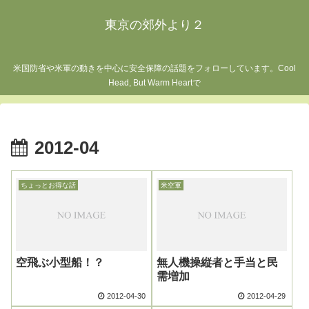
東京の郊外より２
米国防省や米軍の動きを中心に安全保障の話題をフォローしています。Cool
Head, But Warm Heartで
2012-04
ちょっとお得な話
米空軍
空飛ぶ小型船！？
無人機操縦者と手当と民
需増加
2012-04-30
2012-04-29