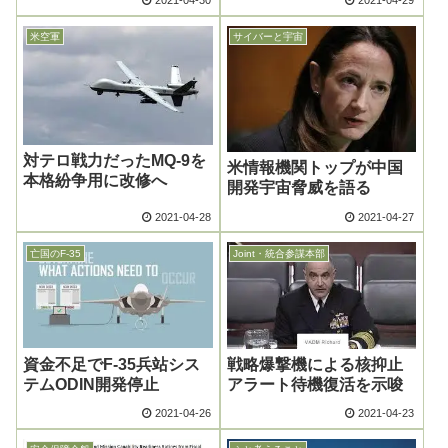
2021-04-30
2021-04-29
米空軍
サイバーと宇宙
対テロ戦力だったMQ-9を
米情報機関トップが中国
本格紛争用に改修へ
開発宇宙脅威を語る
2021-04-28
2021-04-27
亡国のF-35
Joint・統合参謀本部
資金不足でF-35兵站シス
戦略爆撃機による核抑止
テムODIN開発停止
アラート待機復活を示唆
2021-04-26
2021-04-23