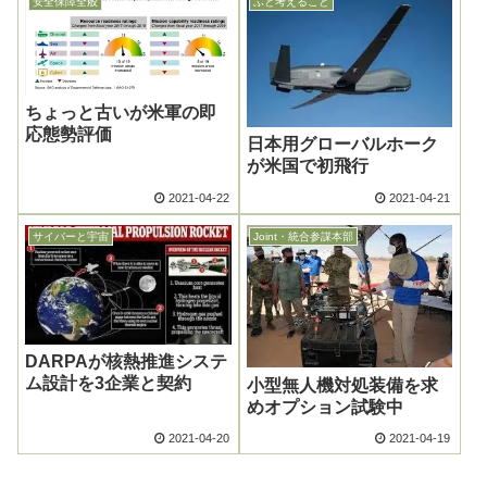
安全保障全般
ふと考えること
ちょっと古いが米軍の即
応態勢評価
日本用グローバルホーク
が米国で初飛行
2021-04-22
2021-04-21
サイバーと宇宙
Joint・統合参謀本部
DARPAが核熱推進システ
ム設計を3企業と契約
小型無人機対処装備を求
めオプション試験中
2021-04-20
2021-04-19