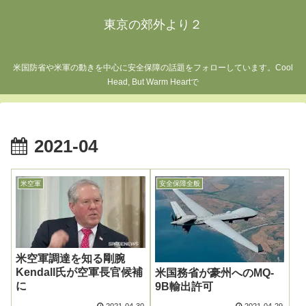
東京の郊外より２
米国防省や米軍の動きを中心に安全保障の話題をフォローしています。Cool
Head, But Warm Heartで
2021-04
米空軍
安全保障全般
米空軍調達を知る剛腕
Kendall氏が空軍長官候補
米国務省が豪州へのMQ-
に
9B輸出許可