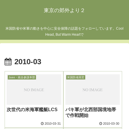
東京の郊外より２
米国防省や米軍の動きを中心に安全保障の話題をフォローしています。Cool
Head, But Warm Heartで
2010-03
Joint・統合参謀本部
米国防省高官
次世代の米海軍艦艇LCS
パキ軍が北西部国境地帯
で作戦開始
2010-03-31
2010-03-30