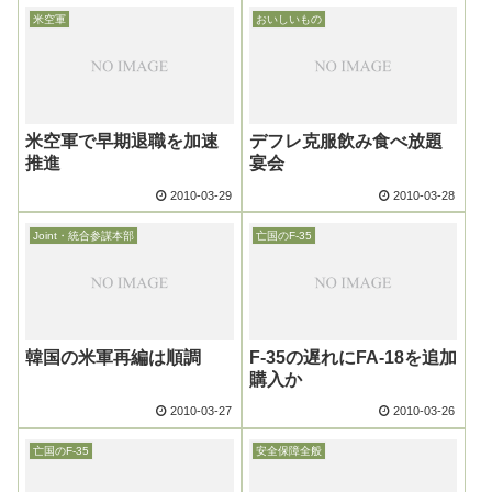
米空軍
おいしいもの
米空軍で早期退職を加速
デフレ克服飲み食べ放題
推進
宴会
2010-03-29
2010-03-28
Joint・統合参謀本部
亡国のF-35
韓国の米軍再編は順調
F-35の遅れにFA-18を追加
購入か
2010-03-27
2010-03-26
亡国のF-35
安全保障全般