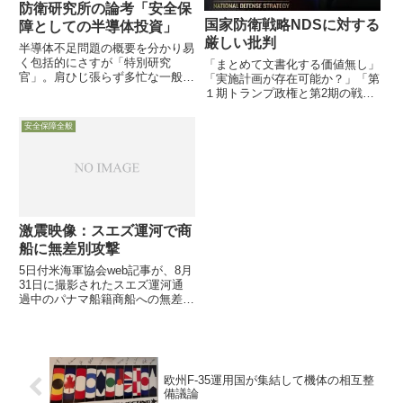
防衛研究所の論考「安全保
国家防衛戦略NDSに対する
障としての半導体投資」
厳しい批判
半導体不足問題の概要を分かり易
く包括的にさすが「特別研究
「まとめて文書化する価値無し」
官」。肩ひじ張らず多忙な一般人
「実施計画が存在可能か？」「第
向け1月19日付で防衛省防衛研究
１期トランプ政権と第2期の戦
所が「NIDSコメンタリー」の枠
い」「国内コンセンサスがない方
組みで、小野圭司・特別研究官に
針」「継続可能な方針ではない」
安全保障全般
よる7ページの解説論考「安全保
「次の政権がどの政党であれ、脱
障としての半導体投資」を公開
トランプが大きな負担となる」1
し...
月27日と29日付のDefens...
激震映像：スエズ運河で商
船に無差別攻撃
5日付米海軍協会web記事が、8月
31日に撮影されたスエズ運河通
過中のパナマ船籍商船への無差別
テロ攻撃映像（9月4日ネット上
にアップ）を公開し、その概要を
報じています
欧州F-35運用国が集結して機体の相互整
備議論