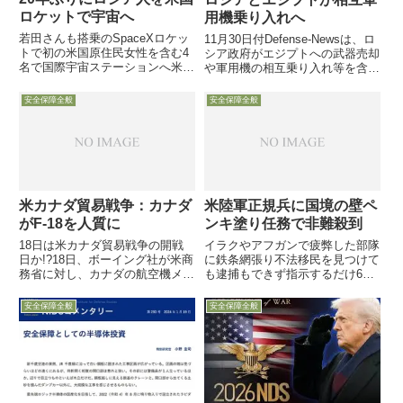
ロケットで宇宙へ
用機乗り入れへ
若田さんも搭乗のSpaceXロケッ
11月30日付Defense-Newsは、ロ
トで初の米国原住民女性を含む4
シア政府がエジプトへの武器売却
名で国際宇宙ステーションへ米露
や軍用機の相互乗り入れ等を含む
関係が悪化の一途をたどる中
合意文書を承認し、その案文をロ
で・・・10月5日、フロリダ州か
シア政府のwebサイトに公開した
安全保障全般
安全保障全般
らSpaceX社のFalcon-9ロケット
と報じています。11月29日に
が国際宇宙ステーションに向けた
は、ロシアのSergei Shoigu国防
打ち上げに成功し...
相...
米カナダ貿易戦争：カナダ
米陸軍正規兵に国境の壁ペ
がF-18を人質に
ンキ塗り任務で非難殺到
18日は米カナダ貿易戦争の開戦
イラクやアフガンで疲弊した部隊
日か!?18日、ボーイング社が米商
に鉄条網張り不法移民を見つけて
務省に対し、カナダの航空機メー
も逮捕もできず指示するだけ6日
カーによる旅客機の米国売り込み
付military.comは、トランプ大統
が不当ダンピングだと訴えたこと
領の指示でメキシコ国境の壁に派
安全保障全般
安全保障全般
に対し、カナダ外相がボーイング
遣されている米陸軍や海兵隊の正
製FA-18購入計画（18機）の見直
規兵が、7日から国境フェンスの
しを示唆して激しく抗...
ペンキ塗りにも従事...