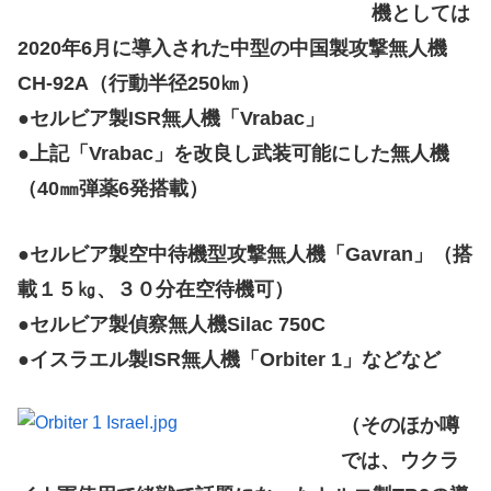
機としては
2020年6月に導入された中型の中国製攻撃無人機
CH-92A（行動半径250㎞）
●セルビア製ISR無人機「Vrabac」
●上記「Vrabac」を改良し武装可能にした無人機
（40㎜弾薬6発搭載）
●セルビア製空中待機型攻撃無人機「Gavran」（搭
載１５㎏、３０分在空待機可）
●セルビア製偵察無人機Silac 750C
●イスラエル製ISR無人機「Orbiter 1」などなど
（そのほか噂
では、ウクラ