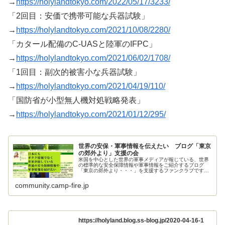
→
https://holylandtokyo.com/2022/05/17/3233/
「2回目：安価で携帯可能な兵器試験」
→
https://holylandtokyo.com/2021/10/08/2280/
「カタール配備のC-UASと陸軍のIFPC」
→
https://holylandtokyo.com/2021/06/02/1708/
「1回目：副次的被害小な兵器試験」
→
https://holylandtokyo.com/2021/04/19/110/
「国防省が小型無人機対処戦略発表」
→
https://holylandtokyo.com/2021/01/12/295/
世界の安保・軍事情報を伝えたい ブログ「東京
の郊外より」支援の会
米国を中心とした世界の軍事メディアが報じている、世界
の標準的な安全保障情報や軍事情報をご紹介するブログ
「東京の郊外より・・・」を支援するファンクラブです。
ご支援お願いいたします。
community.camp-fire.jp
https://holyland.blog.ss-blog.jp/2020-04-16-1