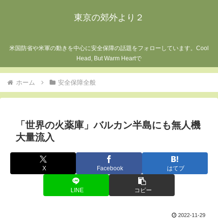
東京の郊外より２
米国防省や米軍の動きを中心に安全保障の話題をフォローしています。Cool
Head, But Warm Heartで
ホーム
安全保障全般
「世界の火薬庫」バルカン半島にも無人機
大量流入
X
Facebook
はてブ
LINE
コピー
2022-11-29