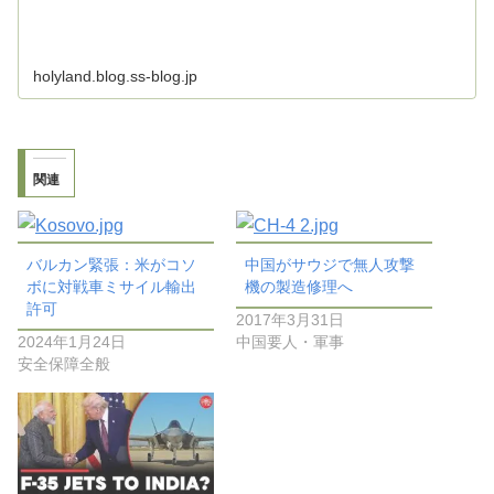
holyland.blog.ss-blog.jp
関連
バルカン緊張：米がコソ
中国がサウジで無人攻撃
ボに対戦車ミサイル輸出
機の製造修理へ
許可
2017年3月31日
2024年1月24日
中国要人・軍事
安全保障全般