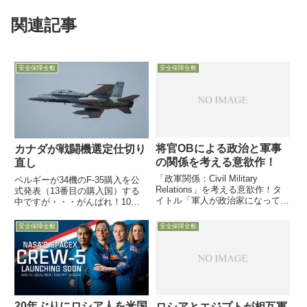
関連記事
安全保障全般
安全保障全般
将官OBによる政治と軍事
カナダが戦闘機選定仕切り
の関係を考える意欲作！
直し
「政軍関係：Civil Military
ベルギーが34機のF-35購入を公
Relations」を考える意欲作！タ
式発表（13番目の購入国）する
イトル「軍人が政治家になっては
中ですが・・・がんばれ！10月
いけない本当の理由」は筆者の本
30日、カナダ政府は老朽化が進
音か、編集者の人寄せキャッチフ
み必要な機数が維持できなくなっ
安全保障全般
安全保障全般
レーズか？「東京の郊外より」を
ているCF-18戦闘機の後継機選定
読む参考文献としても是非！10
に関し、提案要求書の案を発表
月20日に...
し、年末までに質問や意見...
20年ぶりにロシア人を米国
ロシアとエジプトが相互軍