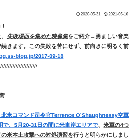
2020-05-31
2021-05-16
功！
た、
失敗場面を集めた映像集
をご紹介
→勇ましい音楽
が続きます。
この失敗を苦にせず、前向きに明るく前
log.ss-blog.jp/2017-09-18
/////////////////////////
衛
北米コマンド司令官Terrence O’Shaughnessy空軍
で、5月20-31日の間に米東岸エリアで
、
米軍の4つ
ての米本土攻撃への対処演習を
行うと明らかにしまし