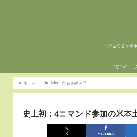
米国防省や米軍の
TOPペー
ホーム
Joint・統合参謀本部
史上初：4コマンド参加の米本
X
Facebook