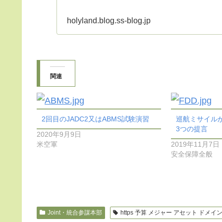
holyland.blog.ss-blog.jp
関連
2回目のJADC2又はABMS試験演習
巡航ミサイル
3つの提言
2020年9月9日
米空軍
2019年11月7日
安全保障全般
Joint・統合参謀本部
https 予算 メジャー アセット ドメイ