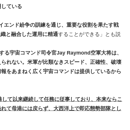
明している
イエンド紛争の訓練を通じ、重要な役割を果たす戦
組織と融合した運用に精通
することができる」とも説
宇宙コマンド司令官Jay Raymond空軍大将は、
えられない
。米軍が比類なきスピード、正確性、破壊
情報をあまねく広く宇宙コマンドは提供しているから
港して
以来継続して任務に従事しており、本来ならこ
恐れて母港には戻らず、大西洋上で即応態勢部隊とし