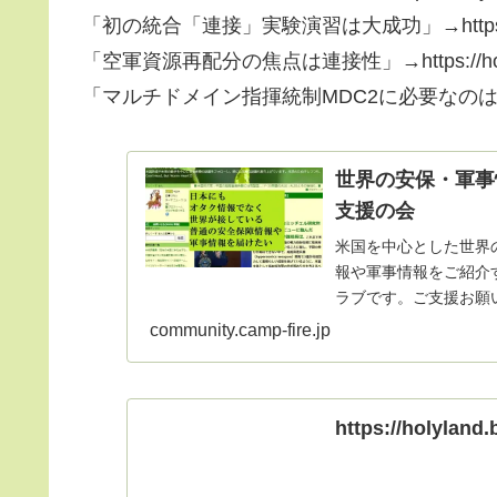
「初の統合「連接」実験演習は大成功」→https://holylan
「空軍資源再配分の焦点は連接性」→https://holyland.
「マルチドメイン指揮統制MDC2に必要なのは？」→https://
世界の安保・軍事
支援の会
米国を中心とした世界
報や軍事情報をご紹介
ラブです。ご支援お願
community.camp-fire.jp
https://holyland.