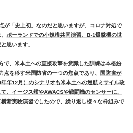
点が「史上初」なのだと思いますが、
コロナ対処で
は
、
ポーランドでの小規模共同演習、B-1爆撃機の世
だと
思います
。
方で、米本土への直接攻撃を意識した訓練は本格紛
力点を移す米国防省の一つの焦点であり
、
国防省が
019年年12月）のシナリオも米本土への巡航ミサイル攻
て、イージス艦やAWACSや戦闘機のセンサーに、
ド横断実験演習
でしたので、繰り返し様々な枠組みで