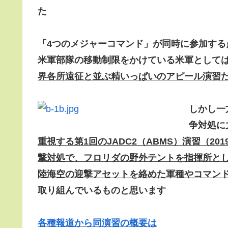
た
「4つのメジャーコマンド」が同時に参加する
米軍部隊の移動制限をかけている米軍として
界各所遠征と並ぶ精いっぱいのアピール演習
しかし一
争対処に
重視する第1回のJADC2（ABMS）演習（2
撃対処で、フロリダの野外テントを指揮所とし
陸海空の迎撃アセットを絡めた軍種やコマン
取り組んでいるものと思います
各種報道から同演習の概要は