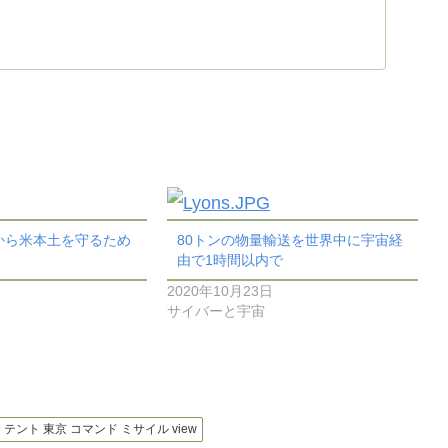
から米本土を守るため
80トンの物量輸送を世界中に宇宙経
由で1時間以内で
2020年10月23日
サイバーと宇宙
ン テント 東京 コマンド ミサイル view