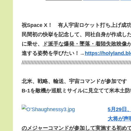
祝Space X！ 有人宇宙ロケット打ち上げ成
民間初の快挙を記念して、同社自身が作成し
に乗せ、
ド派手な爆発・墜落・着陸失敗映像
進する姿勢を学びたい！
→
https://holyland.b
//////////////////////////////////////////////////////////////////////////
北米、戦略、輸送、宇宙コマンドが参加です
B-1を敵機か巡航ミサイルに見立てて米本土防
5月29日、
大将が声明
のメジャーコマンドが参加して実施する初め