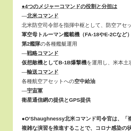
●4つのメジャーコマンドの役割と分担は
—
北米コマンド
北米防空司令部を指揮中枢として、防空アセ
軍空母トルーマン艦載機（FA-18やE-2Cなど
第2艦隊
の各種艦艇運用
—
戦略コマンド
仮想敵機としてB-1B爆撃機
を運用し、米本土
—
輸送コマンド
各種航空アセットへの
空中給油
—
宇宙軍
衛星通信網の提供とGPS提供
●
O’Shaughnessy北米コマンド司令官は、「
複雑な演習を推進することで
、コロナ感染の