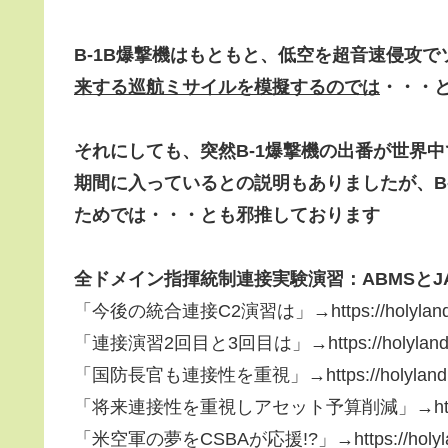
B-1B爆撃機はもともと、低空を超音速侵攻
来する巡航ミサイルを模擬するのでは
・・・
それにしても、突然B-1爆撃機の出番が世界
期間に入っているとの説明もありましたが、B
ためでは・・・とも邪推しております
全ドメイン指揮統制連接実験演習：ABMSとJA
「今後の統合連接C2演習は」→https://holyland.blog
「連接演習2回目と3回目は」→https://holyland.blog
「国防長官も連接性を重視」→https://holyland.blog.
「将来連接性を重視しアセット予算削減」→https://holyl
「米空軍の夢をCSBAが応援!?」→https://holyland.b