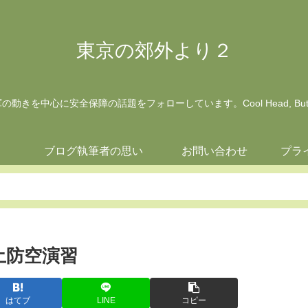
東京の郊外より２
動きを中心に安全保障の話題をフォローしています。Cool Head, But Wa
ジ
ブログ執筆者の思い
お問い合わせ
プラ
土防空演習
はてブ
LINE
コピー