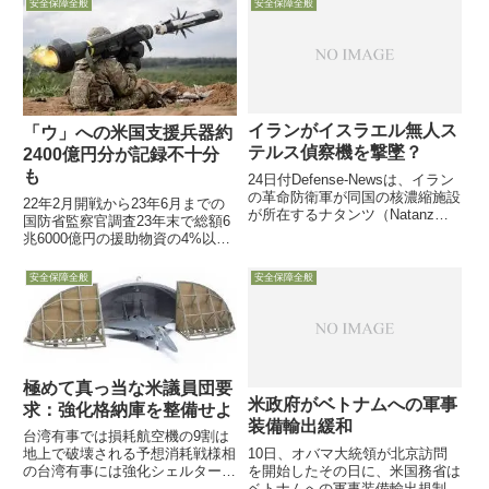
安全保障全般
安全保障全般
「Iskander-M」を展開させたと
Defense-Newsが、スウェーデン
発...
のNATO加盟に反対していたトル
コが賛成すると米...
イランがイスラエル無人ス
「ウ」への米国支援兵器約
テルス偵察機を撃墜？
2400億円分が記録不十分
も
24日付Defense-Newsは、イラン
の革命防衛軍が同国の核濃縮施設
22年2月開戦から23年6月までの
が所在するナタンツ（Natanz）
国防省監察官調査23年末で総額6
近傍上空で、同濃縮施設に接近し
兆6000億円の援助物資の4%以下
ようとするイスラエルのステルス
「汚職による横流し等の形跡は一
無人偵察機を撃墜したとするイラ
切ない」「記録は改善中」1月11
安全保障全般
安全保障全般
ン側の発表を紹介
日付DefenseOne記事が、米国防
省監察官が米国からウクライナへ
の支援供給...
極めて真っ当な米議員団要
米政府がベトナムへの軍事
求：強化格納庫を整備せよ
装備輸出緩和
台湾有事では損耗航空機の9割は
10日、オバマ大統領が北京訪問
地上で破壊される予想消耗戦様相
を開始したその日に、米国務省は
の台湾有事には強化シェルター整
ベトナムへの軍事装備輸出規制を
備が迅速＆効果的過去10年のシ