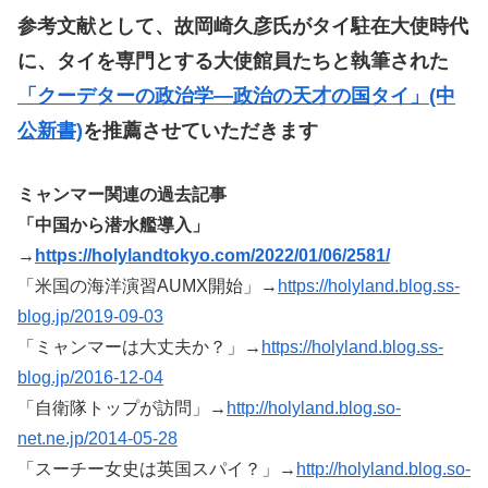
参考文献として、故岡崎久彦氏がタイ駐在大使時代
に、タイを専門とする大使館員たちと執筆された
「クーデターの政治学―政治の天才の国タイ」(中
公新書)
を推薦させていただきます
ミャンマー関連の過去記事
「中国から潜水艦導入」
→
https://holylandtokyo.com/2022/01/06/2581/
「米国の海洋演習AUMX開始」→
https://holyland.blog.ss-
blog.jp/2019-09-03
「ミャンマーは大丈夫か？」→
https://holyland.blog.ss-
blog.jp/2016-12-04
「自衛隊トップが訪問」→
http://holyland.blog.so-
net.ne.jp/2014-05-28
「スーチー女史は英国スパイ？」→
http://holyland.blog.so-