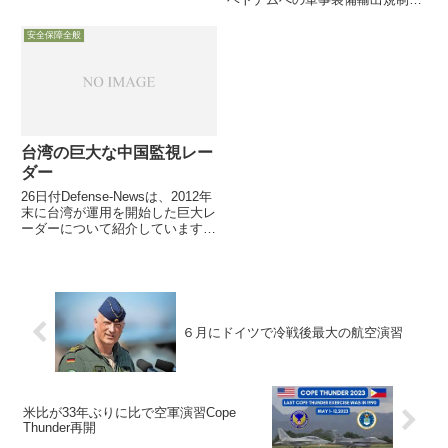
実質緩和するとの新方針を発表。
ェルター整備で米軍は中国の1/20
ベトナムの「人権問題」を懸念材
の惨状現状ゼロのグアムでの整備
安全保障全般
料として、「case-by-case」で分
が急務5月13日付米空軍協会web
野を絞って許可する模様
記事は、米共和党の有力...
台湾の巨大な中国監視レー
ダー
26日付Defense-Newsは、2012年
末に台湾が運用を開始した巨大レ
ーダーについて紹介しています。
米軍がBMD用に北極圏正面を中
心に運用するレーダーを基礎に開
発されたモノですが、BMDだけ
に止まらず情報収集用や妨害用
等々の多様な機能を
６月にドイツで冷戦後最大の航空演習
米比が33年ぶりに比で空軍演習Cope
Thunder再開