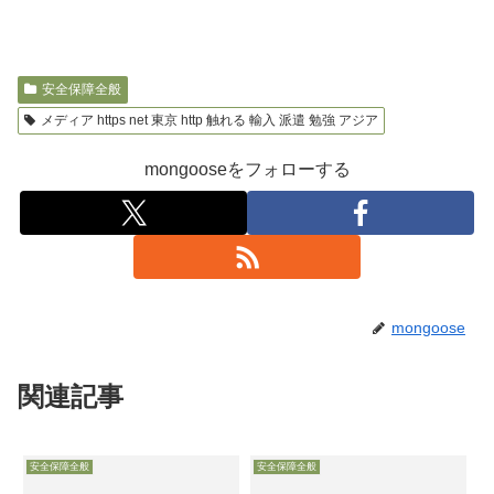
安全保障全般
メディア https net 東京 http 触れる 輸入 派遣 勉強 アジア
mongooseをフォローする
mongoose
関連記事
安全保障全般
安全保障全般