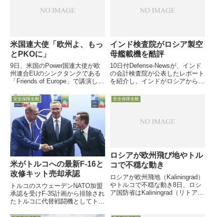
米国連大使「欧州よ、もっ
インド検査院がロシア製空
とPKOに」
母艦載機を酷評
9日、米国のPower国連大使が欧
10日付Defense-Newsが、インド
州連合EUのシンクタンクである
の会計検査院が公表したレポート
「Friends of Europe」で講演し、
を紹介し、インドがロシアから購
イラクやアフガンでの経験を活か
入した45機の空母艦載機Mig-29K
し、欧州諸国はもっとPKO任務
の稼働率が極端に悪く、エンジン
安全保障全般
安全保障全般
に参加すべきだと語りました
問題やロシア企業の不誠実な支援
態勢を指摘しています同機種を選
定した責任...
ロシアが欧州飛び地やトル
米がトルコへの最新F-16と
コで不穏な動き
改修キット売却承認
ロシアが欧州飛地（Kaliningrad）
やトルコで不穏な動き8日、ロシ
トルコのスウェーデンNATO加盟
ア国防省はKaliningrad（リトアニ
承認を受けF-35計画から排除され
アとポーランドとバルト海に囲ま
たトルコに代替戦闘機としてトル
れた飛び地）に、定期的な軍事演
コの「米国戦術核兵器シェアリン
習のため短距離弾道ミサイル
グ」にも貢献か1月27日付