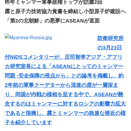
昨年ミャンマー軍事政権トップが訪露2回
露と原子力技術協力覚書を締結し小型原子炉建設へ
「第2の北朝鮮」の悪夢にASEANが直面
防衛研究所
の3月23日
付NIDSコメンタリーが、庄司智孝アジア・アフリ
カ研究室長による「ASEANにとってのミャンマー
問題 -安全保障の視点から」との論考を掲載し、約
2年前の軍事クーデターから混迷の度が一層深ま
り、同国が内戦の様相を呈する中で、ASEANが懸
念するのはミャンマーに対するロシアの影響力拡大
であると指摘し、露とミャンマーの急速な接近の様
子を紹介しています