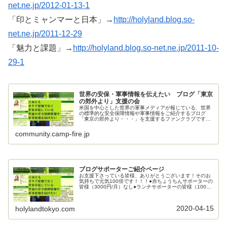
net.ne.jp/2012-01-13-1
「印とミャンマーと日本」→
http://holyland.blog.so-
net.ne.jp/2011-12-29
「魅力と課題」→
http://holyland.blog.so-net.ne.jp/2011-10-
29-1
世界の安保・軍事情報を伝えたい ブログ「東京
の郊外より」支援の会
米国を中心とした世界の軍事メディアが報じている、世界
の標準的な安全保障情報や軍事情報をご紹介するブログ
「東京の郊外より・・・」を支援するファンクラブです。
ご支援お願いいたします。
community.camp-fire.jp
ブログサポーターご紹介ページ
お支援下さっている皆様、ありがとうございます！そのお
気持ちで元気100倍です！！！●赤ちょうちんサポーターの
皆様（3000円/月）なし●ランチサポーターの皆様（1000
円/月）mecha_mecha様kenj0126様●カフェサポーターの
皆...
2020-04-15
holylandtokyo.com