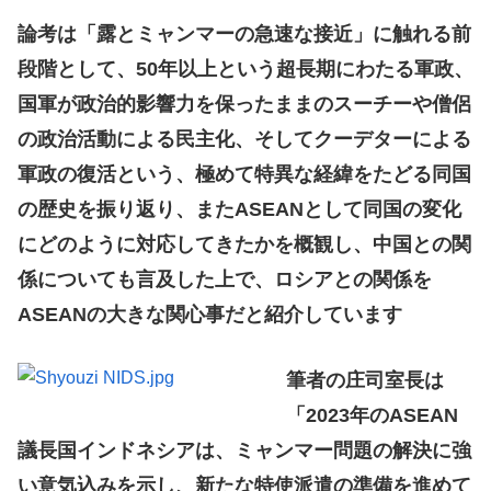
論考は「露とミャンマーの急速な接近」に触れる前
段階として、50年以上という超長期にわたる軍政、
国軍が政治的影響力を保ったままのスーチーや僧侶
の政治活動による民主化、そしてクーデターによる
軍政の復活という、極めて特異な経緯をたどる同国
の歴史を振り返り、またASEANとして同国の変化
にどのように対応してきたかを概観し、中国との関
係についても言及した上で、ロシアとの関係を
ASEANの大きな関心事だと紹介しています
筆者の庄司室長は
「2023年のASEAN
議長国インドネシアは、ミャンマー問題の解決に強
い意気込みを示し、新たな特使派遣の準備を進めて