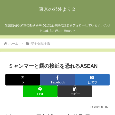
東京の郊外より２
米国防省や米軍の動きを中心に安全保障の話題をフォローしています。Cool
Head, But Warm Heartで
ホーム
安全保障全般
ミャンマーと露の接近を恐れるASEAN
X
Facebook
はてブ
LINE
コピー
2023-05-02