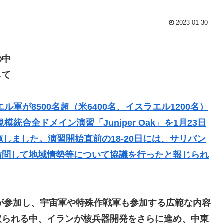
2023-01-30
の中
して
ル軍が8500名超（米6400名、イスラエル1200名）
模統合全ドメイン演習「Juniper Oak」を1月23日
しました。演習開始直前の18-20日には、サリバン
訪問して地域情勢等について協議を行ったと報じられ
隻が参加し、宇宙軍や特殊作戦軍も参加する広範な内容
取られる中、イランが核兵器開発をさらに進め、中東