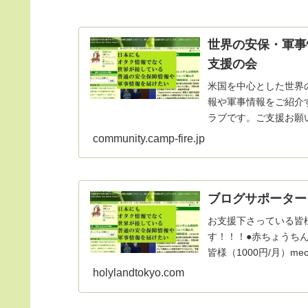
世界の安保・軍事
支援の会
米国を中心とした世界
報や軍事情報をご紹介
ラブです。ご支援お願
community.camp-fire.jp
ブログサポーター
お支援下さっている皆
す！！！●赤ちょうちん
皆様（1000円/月）mec
holylandtokyo.com