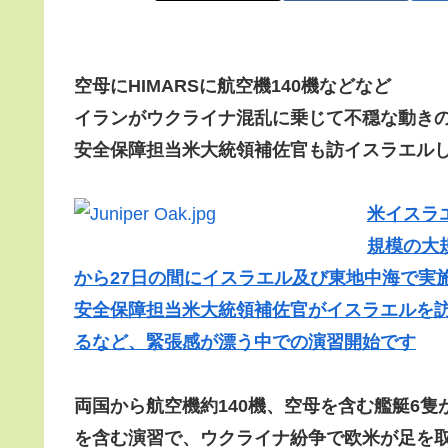
空母にHIMARSに航空機140機などなど
イランがウクライナ混乱に乗じて不穏な動き
安全保障担当米大統領補佐官も訪イスラエル
米イスラエ
規模の大規
から27日の間にイスラエル及び東地中海で実施
安全保障担当米大統領補佐官がイスラエルを
るなど、緊張感が漂う中での演習開始です
両国から航空機約140機、空母を含む艦艇6
を含む演習で、ウクライナ紛争で欧米が足を