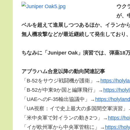
ウク
が、
ベルを超えて進展しつつあるほか、イランか
無人機攻撃などが最近継続して発生しており
ちなみに「Juniper Oak」演習では、弾薬
アブラハム合意以降の動向関連記事
「B-52をサウジ戦闘機が護衛」→
https://holy
「B-52が中東9か国と編隊飛行」→
https://hol
「UAEへのF-35輸出協議中」→
https://holyla
「UA視察：イで史上最大の多国間空軍演習」
「米中央軍で対イランの動き2つ」→
https://h
「イが欧州軍から中央軍管轄に」→
https://ho