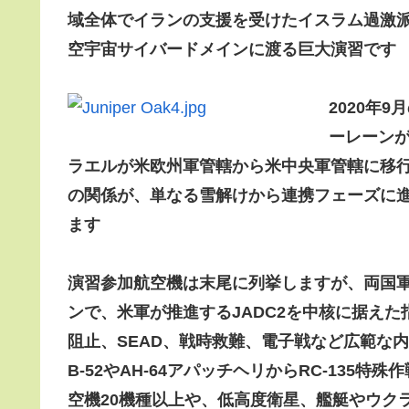
域全体でイランの支援を受けたイスラム過激
空宇宙サイバードメインに渡る巨大演習です
2020年
ーレーンが
ラエルが米欧州軍管轄から米中央軍管轄に移
の関係が、単なる雪解けから連携フェーズに
ます
演習参加航空機は末尾に列挙しますが、両国
ンで、米軍が推進するJADC2を中核に据え
阻止、SEAD、戦時救難、電子戦など広範な内容
B-52やAH-64アパッチヘリからRC-135特殊
空機20機種以上や、低高度衛星、艦艇やウクラ