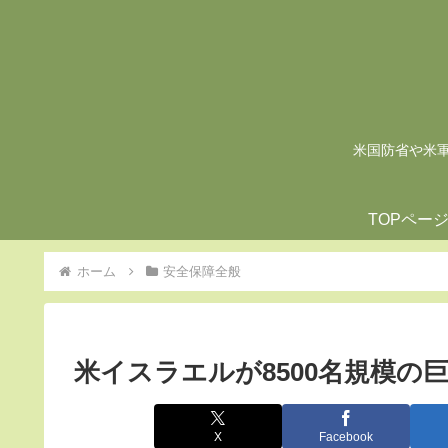
米国防省や米軍の
TOPペー
ホーム
安全保障全般
米イスラエルが8500名規模の
X
Facebook