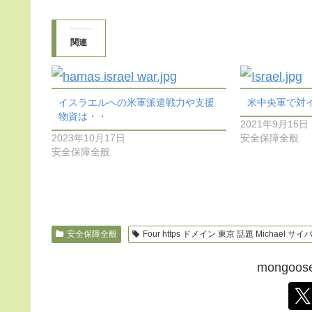
関連
イスラエルへの米軍派遣戦力や支援
米中央軍で対
物資は・・
2021年9月15日
2023年10月17日
安全保障全般
安全保障全般
安全保障全般
Four https ドメイン 東京 話題 Michael 
mongo