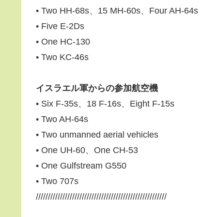
• Two HH-68s、15 MH-60s、Four AH-64s
• Five E-2Ds
• One HC-130
• Two KC-46s
イスラエル軍からの参加航空機
• Six F-35s、18 F-16s、Eight F-15s
• Two AH-64s
• Two unmanned aerial vehicles
• One UH-60、One CH-53
• One Gulfstream G550
• Two 707s
//////////////////////////////////////////////////////