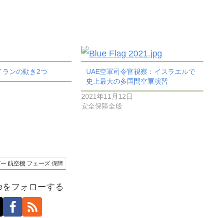
イランの動き2つ
UAE空軍司令官視察：イスラエルで
史上最大の多国間空軍演習
2021年11月12日
安全保障全般
サイバー 航空機 フェーズ 保障
oseをフォローする