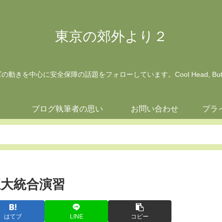
東京の郊外より２
動きを中心に安全保障の話題をフォローしています。Cool Head, But Wa
ジ
ブログ執筆者の思い
お問い合わせ
プラ
巨大統合演習
はてブ
LINE
コピー