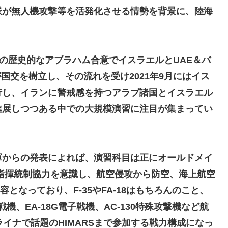
派が無人機攻撃等を活発化させる情勢を背景に、陸海
9月の歴史的なアブラハム合意でイスラエルとUAE＆バ
国交を樹立し、その流れを受け2021年9月にはイス
行し、イランに警戒感を持つアラブ諸国とイスラエル
進展しつつある中での大規模演習に注目が集まってい
軍からの発表によれば、演習科目は正にオールドメイ
た指揮統制協力を意識し、航空侵攻から防空、海上航空
となっており、F-35やFA-18はもちろんのこと、
作戦機、EA-18G電子戦機、AC-130特殊攻撃機など航
イナで話題のHIMARSまで参加する戦力構成になっ