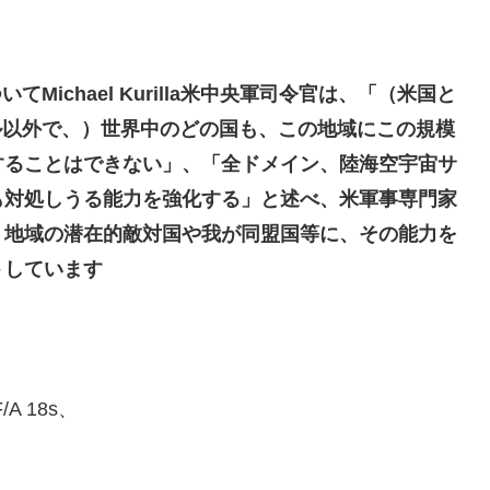
てMichael Kurilla米中央軍司令官は、「（米国と
ル以外で、）世界中のどの国も、この地域にこの規模
することはできない」、「全ドメイン、陸海空宇宙サ
も対処しうる能力を強化する」と述べ、米軍事専門家
）地域の潜在的敵対国や我が同盟国等に、その能力を
トしています
F/A 18s、