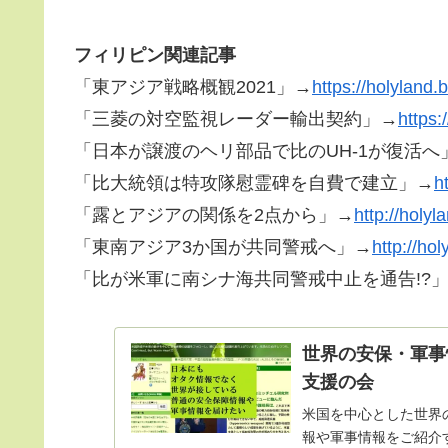
フィリピン関連記事
「東アジア戦略概観2021」→
https://holyland.
「三菱の対空監視レーダー輸出契約」→
https:
「日本が譲渡のヘリ部品で比のUH-1が復活へ
「比大統領は特攻隊慰霊碑を自費で建立」→
h
「露とアジアの関係を2点から」→
http://holy
「東南アジア3か国が共同警戒へ」→
http://ho
「比が米軍に南シナ海共同警戒中止を通告!?
世界の安保・軍事
支援の会
米国を中心とした世界
報や軍事情報をご紹介