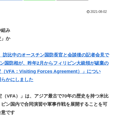
2021-08-02
枠組み
交」か
日、訪比中のオースチン国防長官と会談後の記者会見で
ン国防相が、昨年2月からフィリピン大統領が破棄の
isiting Forces Agreement）」につい
明らかにしました
定（VFA）」は、アジア最古で70年の歴史を持つ米比
リピン国内で合同演習や軍事作戦を展開することを可
合意です