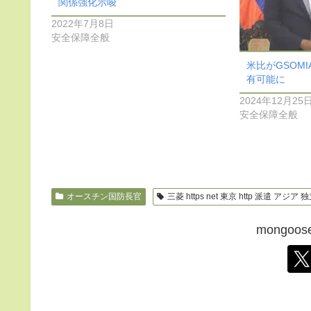
関係強化示唆
2022年7月8日
安全保障全般
米比がGSOM
有可能に
2024年12月25
安全保障全般
オースチン国防長官
三菱 https net 東京 http 派遣 アジ
mongo