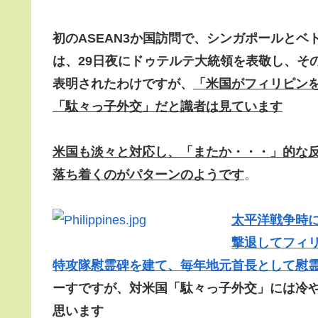
初のASEAN3か国訪問で、シンガポールと
は、29日夜にドゥテルテ大統領を表敬し、その翌
表明されたわけですが、
「米国がフィリピン
「駄々っ子外交」だと識者は見ています
米国も淡々と対応し、「またか・・・」的な
落ち着くのがパターンのようです
。
太平洋戦争時
撃退してフィ
特攻隊慰霊碑を建て、毎年地元首長として慰
ーすですが、対米国「駄々っ子外交」には冷
思います