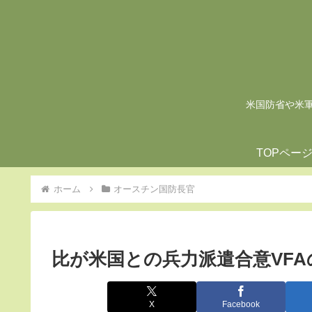
米国防省や米軍の
TOPペー
ホーム
オースチン国防長官
比が米国との兵力派遣合意VF
X
Facebook