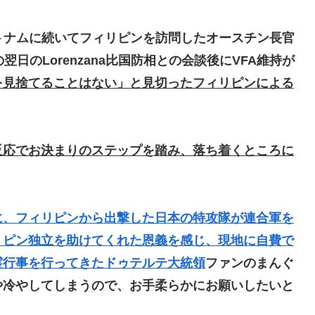
ベトナムに続いてフィリピンを訪問したオースチン長官
日のLorenzana比国防相との会談後にVFA維持が
を見捨てることはない」と見切ったフィリピンによる
反応でお決まりのステップを踏み、落ち着くところに
に、フィリピンから出撃した日本の特攻隊が連合軍を
リピン独立を助けてくれた恩義を感じ、現地に自費で
霊行事を行ってきたドゥテルテ大統領
ファンのまんぐ
や冷やしてしまうので、お手柔らかにお願いしたいと