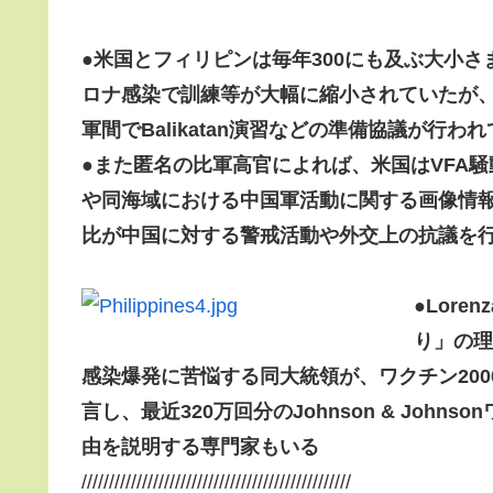
●
米国とフィリピンは毎年300にも及ぶ大小
ロナ感染で訓練等が大幅に縮小されていたが、
軍間でBalikatan演習などの準備協議が行わ
●
また匿名の比軍高官によれば、米国はVFA
や同海域における中国軍活動に関する画像情報
比が中国に対する警戒活動や外交上の抗議を
●
Lor
り」の理
感染爆発に苦悩する同大統領が、ワクチン200
言し、最近320万回分のJohnson & Jo
由を説明する専門家もいる
/////////////////////////////////////////////////