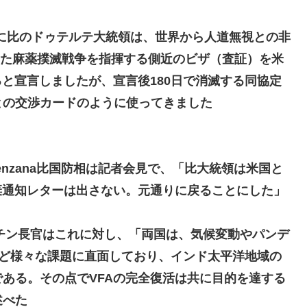
に比のドゥテルテ大統領は、世界から人道無視との非
た麻薬撲滅戦争を指揮する側近のビザ（査証）を米
ると宣言しましたが、宣言後180日で消滅する同協定
との交渉カードのように使ってきました
enzana比国防相は記者会見で、「比大統領は米国と
棄通知レターは出さない。元通りに戻ることにした」
チン長官はこれに対し、「両国は、気候変動やパンデ
ど様々な課題に直面しており、インド太平洋地域の
ある。その点でVFAの完全復活は共に目的を達する
述べた