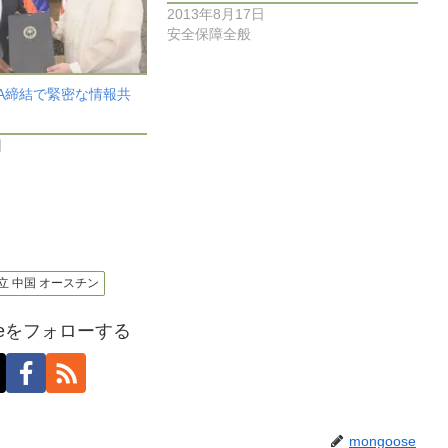
2013年8月17日
安全保障全般
IA締結で緊密な情報共
日
ア 独立 中国 オースチン
oseをフォローする
mongoose