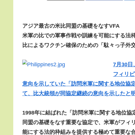
アジア最古の米比同盟の基礎をなすVFA
米軍の比での軍事作戦や訓練を可能にする法
比によるワクチン確保のための「駄々っ子外
7月30
フィリピ
意向を示していた「訪問米軍に関する地位協定（VFA：V
て、比大統領が同協定継続の意向を示したと
1998年に結ばれた「訪問米軍に関する地位協
同盟の基礎をなす重要な協定で、米軍がフィ
能にする法的枠組みを提供する極めて重要な