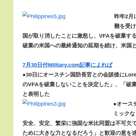
昨年2月
難を受け
国が取り消したことに激怒し、VFAを破棄す
破棄の米国への最終通知の延期を続け、米国
7月30日付Military.com記事によれば
●
30日にオースチン国防長官との会談後にLor
のVFAを破棄しないことを決定した」、「破
と表明した
●
オース
ミックな
安全、安定、繁栄に強固な米比同盟は不可欠で
ために大きな力となるだろう」と歓迎の意を