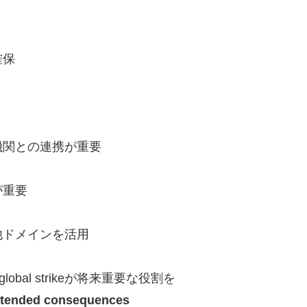
確保
機関との連携が重要
が重要
他ドメインを活用
al strikeが将来重要な役割を
intended consequences