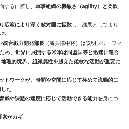
面するに際し、
軍事組織の機敏さ（agility）と柔軟
り広範により深く敵対国に拡散
し、結果としてより
いる
ン統合戦力開発部長
（海兵隊中将）は説明ブリーフィ
ため、
世界に展開する米軍は同盟国等と迅速に連合
、地理的境界、組織属性を超えた柔軟な活動が重要に
ットワークが、時間や空間に応じて極めて流動的に
明した
脅威や課題の速度に応じて活動できる能力を
身につ
要素がカギ