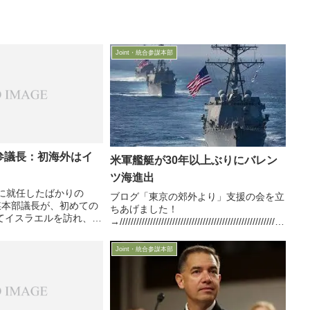
Joint・統合参謀本部
新統参議長：初海外はイ
米軍艦艇が30年以上ぶりにバレン
ツ海進出
めに就任したばかりの
ブログ「東京の郊外より」支援の会を立
合参謀本部議長が、初めての
ちあげました！
てイスラエルを訪れ、イ
→////////////////////////////////////////////////////////////
ニアフ首相、国防相、軍
//////////最近の露航空機の挑発行動への反
＆会談し、その後ヘリで
応か女性第6艦隊司...
Joint・統合参謀本部
び、国境を前にした場所
ブリ...