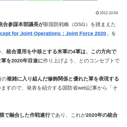
2012-10-04
ー統合参謀本部議長が
新国防戦略（DSG）を踏まえた
ept for Joint Operations：Joint Force 2020
」を
い、
統合運用を中核とする米軍の4軍は、この方向で
を2020年目途に
作り上げよう、とのコンセプトで
有の
複雑に入り組んだ修飾関係と優れた軍を表現する
ますので、発表を紹介する国防省web記事から「そ
模で融合した作戦遂行
であり、これが
2020年の統合