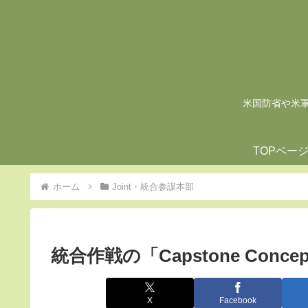
米国防省や米軍の
TOPペー
ホーム
Joint・統合参謀本部
統合作戦の「Capstone Conce
X
Facebook