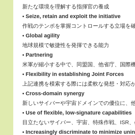
新たな環境を理解する指揮官の養成
•
Seize, retain and exploit the initiative
作戦のテンポを掌握コントロールする立場を
•
Global agility
地球規模で敏捷性を発揮できる能力
•
Partnering
米軍が縮小する中で、同盟国、他省庁、国際
•
Flexibility in establishing Joint Forces
上記連携を模索する際には柔軟な発想・対応
•
Cross-domain synergy
新しいサイバーや宇宙ドメインでの優位に、
•
Use of flexible, low-signature capabilities
目立たないサイバー、宇宙、特殊作戦、ISR、glob
•
Increasingly discriminate to minimize un