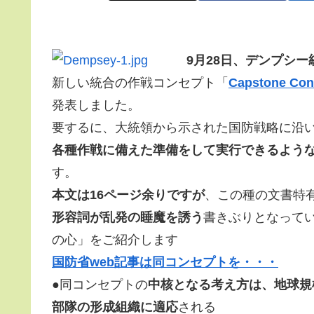
9月28日、デンプシ
新しい統合の作戦コンセプト「
Capstone Conc
発表しました。
要するに、大統領から示された国防戦略に沿
各種作戦に備えた準備をして実行できるような軍
す。
本文は16ページ余りですが
、この種の文書特
形容詞が乱発の睡魔を誘う
書きぶりとなってい
の心」をご紹介します
国防省web記事は同コンセプトを・・・
●同コンセプトの
中核となる考え方は、地球規
部隊の形成組織に適応
される