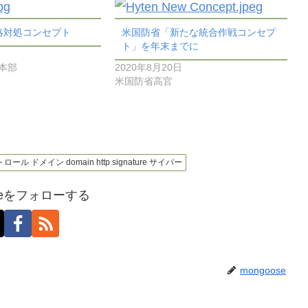
略対処コンセプト
米国防省「新たな統合作戦コンセプ
ト」を年末までに
謀本部
2020年8月20日
米国防省高官
ール ドメイン domain http signature サイバー
oseをフォローする
mongoose