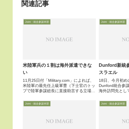
関連記事
Joint・統合参謀本部
Joint・統合参謀本部
米陸軍兵の１割は海外派遣できな
Dunford
い
スラエル
11月25日付「Military.com」によれば、
18日、今月初
米陸軍の最先任上級軍曹（下士官のトッ
Dunford統
プで陸軍参謀総長に直接助言する立場）
海外訪問先とし
が、現役兵士の約１割の5万人が何らか
スラエルのネタ
の理由で「non-deployable：海外等へ派
参謀総長と表敬
Joint・統合参謀本部
Joint・統合参謀本部
遣不可」な状態にあると問題視し...
シリア国境に飛
で緊迫した情勢の