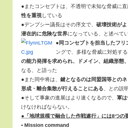
●またコンセプトは、不透明で未知な脅威に直
性を重視
している
●デンプシー議長はその序文で、
破壊技術がよ
潜在的に危険な世界
になっている、と述べて
●
同コンセプトを担当したフリ
ングで、多様な脅威に対処する
の能力発揮を求められ、ドメイン、組織形態
なる、と語った
●また同中将は、
鍵となるのは同盟国等とのネ
形成・離合集散が行えることにある
、との説
●そして事象の進展はより速くなるので、
軍は
けなければならない。
●「地球規模で融合した作戦遂行」には8つの
•
Mission command