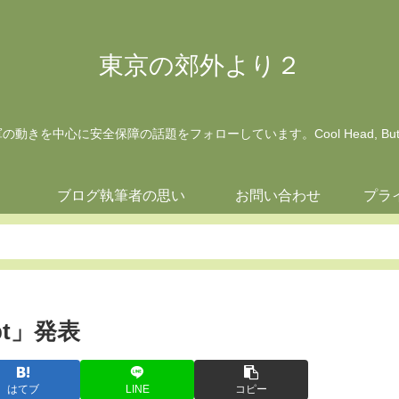
東京の郊外より２
動きを中心に安全保障の話題をフォローしています。Cool Head, But Wa
ジ
ブログ執筆者の思い
お問い合わせ
プラ
pt」発表
はてブ
LINE
コピー