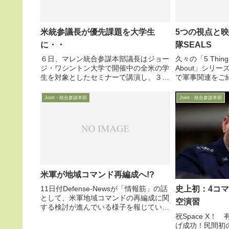
米統参議長が優先課題を大学生
5つの視点と
に・・
隊SEALS
６日、マレン統合参謀本部議長はジョー
久々の「5 Things 
ジ・ワシントン大学で開催中の全米の学
About」シリ
生を対象としたセミナーで講演し、３つ
で軍事関連をご紹介す
のプライオリティーを挙げて自らの任務
オリジナル映像
を語り、併せて学生たちへアドバイスを
部隊SEALSを
Joint・統合参謀本部
Joint・統合参謀本部
送りました。同議長は３つの優先事項が
殊部隊ですが、そ
2007年10月に就任し...
米軍が地域コマンド再編成へ!?
史上初：4コ
11日付Defense-Newsが「情報筋」の話
として、米軍地域コマンドの再編成に関
空演習
する検討が進んでいる様子を報じていま
祝Space X
す。アフガンとパキスタンを、中央軍か
げ成功！民間初
ら太平洋軍へ移管とか、北米軍と南米軍