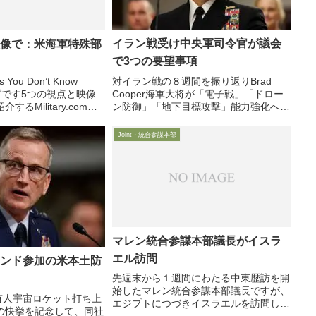
イラン戦受け中央軍司令官が議会
映像で：米海軍特殊部
で3つの要望事項
対イラン戦の８週間を振り返りBrad
You Don’t Know
Cooper海軍大将が「電子戦」「ドロー
ーズです5つの視点と映像
ン防御」「地下目標攻撃」能力強化への
るMilitary.comの
投資を５月14日、対イラン戦開始後初め
シリーズから、海軍特殊
て、同軍事作戦を指揮するBrad Cooper
取り上げます。米海軍の特
Joint・統合参謀本部
米中央軍司令官（Commander of ...
の名...
マレン統合参謀本部議長がイスラ
エル訪問
マンド参加の米本土防
先週末から１週間にわたる中東歴訪を開
始したマレン統合参謀本部議長ですが、
！ 有人宇宙ロケット打ち上
エジプトにつづきイスラエルを訪問して
の快挙を記念して、同社