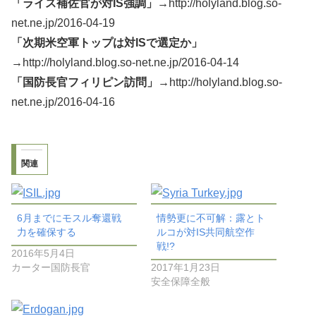
「ライス補佐官が対IS強調」→
http://holyland.blog.so-
net.ne.jp/2016-04-19
「次期米空軍トップは対ISで選定か」
→
http://holyland.blog.so-net.ne.jp/2016-04-14
「国防長官フィリピン訪問」→
http://holyland.blog.so-
net.ne.jp/2016-04-16
関連
6月までにモスル奪還戦
情勢更に不可解：露とト
力を確保する
ルコが対IS共同航空作
戦!?
2016年5月4日
カーター国防長官
2017年1月23日
安全保障全般