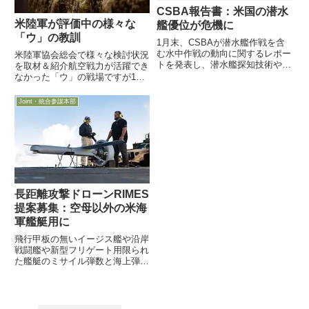
CSBA報告書：米国の潜水
米陸軍が評価中の様々な
艦優位が危機に
「ウ」の教訓
1月末、CSBAが潜水艦作戦を含
む水中作戦の動向に関するレポー
米陸軍協会総会で様々な検討状況
トを発表し、潜水艦探知技術や探
を取材＆紹介航空戦力が活躍でき
知妨害技術、無人システムの発達
なかった「ウ」の戦場ですが10
や水中通信の技術発展を取り上げ
月9日付Defense-Newsが、10月9
つつ、これまで米国が保持してき
日から開催された米陸軍協会総会
Joint・統合参謀本部
た優位差が急速に埋まりつつある
の場で地上部隊担当Jen Judson
と警鐘を
記者が取材した、米陸軍が整理検
討中の様...
長距離攻撃ドローンRIMES
提案募集：空母以外の米海
軍艦艇用に
飛行甲板の無いイージス艦や沿岸
戦闘艦や新型フリゲート用限られ
た艦艇のミサイル弾数と海上弾薬
補給技術限界をカバー1100㎞半
径の攻撃能力（2500㎞航続能
力）F/A-18やF-35B/Cが搭載の
1000ポンド爆弾搭載可能2月11日