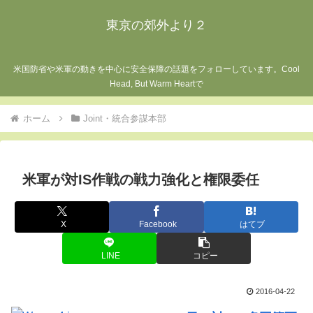
東京の郊外より２
米国防省や米軍の動きを中心に安全保障の話題をフォローしています。Cool
Head, But Warm Heartで
ホーム
Joint・統合参謀本部
米軍が対IS作戦の戦力強化と権限委任
X
Facebook
はてブ
LINE
コピー
2016-04-22