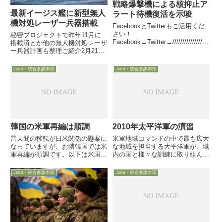
戦略爆撃機による核抑止ア
最新イージス艦に新型無人
ラート待機復活を示唆
機対処レーザー兵器搭載
FacebookとTwitterもご活用くだ
さい！
秘密プロジェクトで昨年11月に
Facebook→Twitter→//////////////////
搭載済とか他の無人機対処レーザ
////////////////////////////////////////////////
ー兵器計画も整理ご紹介2月21日
///新型ICBM開発が...
付Military.comが、米海軍幹部の
話として、秘密裏に2年半かけて
Joint・統合参謀本部
Joint・統合参謀本部
開発してきたレーザー無人機かく
乱兵器（？：laser dazzler）をイ
ー...
韓国の米軍再編は順調
2010年太平洋軍の演習
普天間の移転が日米関係の懸案に
米軍地域コマンドの中で最も広大
なっていますが、お隣韓国では米
な地域を担当する大平洋軍が、域
軍再編が順調です。以下は米国防
内の国と様々な訓練に取り組んで
省ＨＰに掲載された移転準備が極
いる様子を紹介しています。
めて順調！！との記事の中身で
Joint・統合参謀本部
Joint・統合参謀本部
す。ソウルの南、約70kmのピョ
ンテク（平沢）に巨大な米軍基地
が建設中の様子を伝えています