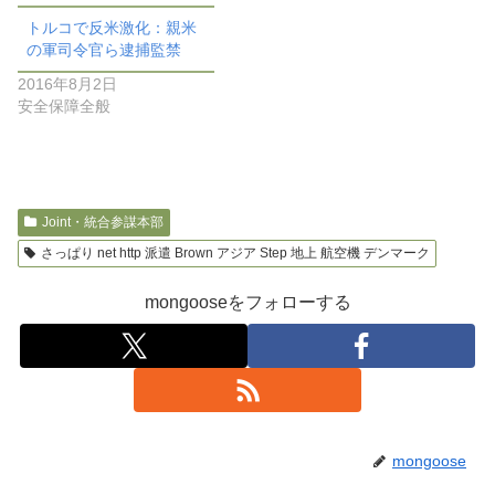
トルコで反米激化：親米
の軍司令官ら逮捕監禁
2016年8月2日
安全保障全般
Joint・統合参謀本部
さっぱり net http 派遣 Brown アジア Step 地上 航空機 デンマーク
mongooseをフォローする
mongoose