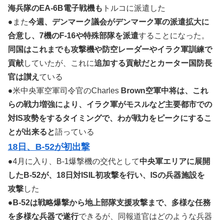
海兵隊のEA-6B電子戦機も
トルコに派遣した
●また
今週、デンマーク議会がデンマーク軍の派遣拡大に
合意し、7機のF-16や特殊部隊を派遣
することになった。
同国はこれまでも攻撃機や防空レーダーやイラク軍訓練で
貢献
していたが、これに
追加する貢献だとカーター国防長
官は讃え
ている
●米中央軍空軍司令官のCharles
Brown空軍中将は、これ
らの戦力増強により、イラク軍がモスルなど主要都市での
対IS攻勢をするタイミングで、わが戦力をピークにするこ
とが出来ると
語っている
18日、B-52が初出撃
●4月に入り、B-1爆撃機の交代として
中央軍エリアに展開
したB-52が、18日対ISIL初攻撃を行い、ISの兵器施設を
攻撃
した
●
B-52は戦略爆撃から地上部隊支援攻撃まで、多様な任務
を多様な兵器で遂行
できるが、同報道官はどのような兵器