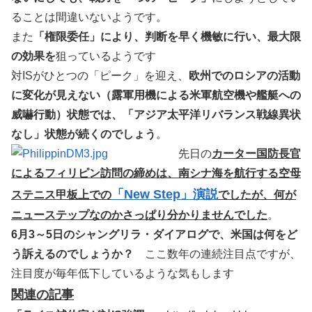
ることは間違いないようです。
また
「権限委任」により、判断を早く機敏に行い、最大限
の効果を
狙っているようです
対ISがひとつの「ピーク」を迎え、
欧州でのロシアの活動
に変化が見えない（露軍用機による米軍航空機や艦艇への
威嚇行動）状態では、「アジア太平洋リバランス戦線異状
なし」状態が続くのでしょう
。
先日の
カーター国防長官
によるフィリピン訪問の締めは、南シナ海を航行する空母
「New Step」演説
ステニス甲板上での
でしたが、何が
ニューステップなのかさっぱり分かりませんでした
。
6月3～5日のシャングリラ・ダイアログで、米国は何をど
う訴えるのでしょうか？
ここ数年の連続注目点ですが、
注目度が毎年低下しているような気もします
関連の記事