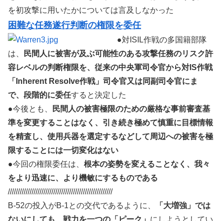
を初攻撃に用いたかについては言及しなかった
困難な任務遂行判断の権限を委任
●対ISIL作戦の多国籍部隊
は、
民間人に被害が及ぶ可能性のある攻撃任務のリスク許
容レベルの判断権限を、従来の中央軍司令官から対IS作戦
「Inherent Resolve作戦」司令官又は同副司令官にま
で、段階的に委任
すると決定した
●今後とも、
民間人の被害極限のための厳格な事前審査基
準を変更することはなく、引き続き極めて慎重に目標情報
を精査し、使用兵器を選定するなどして周辺への被害を極
限することには一切変化はない
●今回の権限委任は、
根本の姿勢を変えることなく、我々
をより迅速に、より機敏にするものである
/////////////////////////////////////////////////////
B-52の投入がB-1との交代であるように、
「大増強」では
ないにしても、戦力を一つの「ピーク」
にしようとしてい