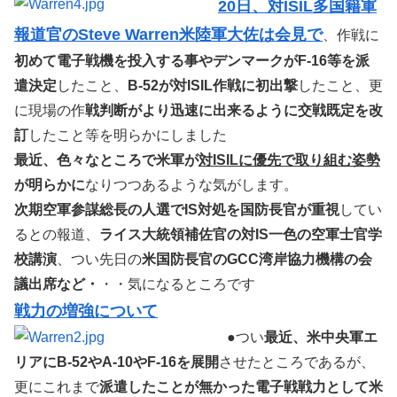
20日、対ISIL多国籍軍
報道官のSteve Warren米陸軍大佐は会見で
、作戦に
初めて電子戦機を投入する事やデンマークがF-16等を派
遣決定
したこと、
B-52が対ISIL作戦に初出撃
したこと、更
に現場の作
戦判断がより迅速に出来るように交戦既定を改
訂
したこと等を明らかにしました
最近、色々なところで米軍が
対ISILに優先で取り組む姿勢
が明らかに
なりつつあるような気がします。
次期空軍参謀総長の人選でIS対処を国防長官が重視
してい
るとの報道、
ライス大統領補佐官の対IS一色の空軍士官学
校講演
、つい先日の
米国防長官のGCC湾岸協力機構の会
議出席など・
・・気になるところです
戦力の増強について
●つい
最近、米中央軍エ
リアにB-52やA-10やF-16を展開
させたところであるが、
更にこれまで
派遣したことが無かった電子戦戦力として米