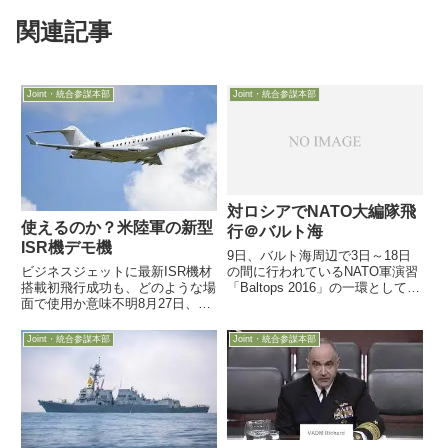
関連記事
Joint・統合参謀本部
Joint・統合参謀本部
対ロシアでNATO大編隊飛
使えるのか？米陸軍の新型
行＠バルト海
ISR機デモ機
9日、バルト海周辺で3日～18日
ビジネスジェットに最新ISR機材
の間に行われているNATO軍演習
搭載初飛行成功も、どのような場
「Baltops 2016」の一環として、
面で使用か意味不明8月27日、米
参加各国空軍機による大編隊飛行
陸軍が使用してきたGuardrail ISR
が披露されました。今年の
aircraftの後継機検討の一環とし
「Baltops演習」は昨年よりも大
Joint・統合参謀本部
Joint・統合参謀本部
て、Bombardier Global
規模になり、20カ国以上のNATO
6000/6500ビジ...
諸国から、...