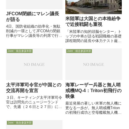
JFCOM閉鎖にマレン議長
米陸軍は大国との本格紛争
が語る
で近接戦闘も重視
4日、国防省組織の効率化・無駄
削減の一環としてJFCOMの閉鎖
「米陸軍の知的頭脳センター」ト
行事がマレン議長等の列席で行わ
ップの中将が語る戦闘職種の基礎
れました。マレン議長は、リビア
課程期間の延長や体力テスト厳格
作戦等々での統合作戦の有効性か
化も10月28日付Military.comが、
ら、これまでのJFCOMの働きが
「米陸軍の頭脳」「米陸軍幹部の
Joint・統合参謀本部
Joint・統合参謀本部
結実した結果であると讃え、引き
教育拠点」とも呼ばれるArmy
続き統合を・・・
Combined Arms Centerの...
太平洋軍司令官が中国との
海軍レーザー兵器と無人哨
交流再開を宣言
戒機MQ-4：Triton初飛行の
映像
３日、キーティング太平洋軍司令
官は訪問先のニュージーランド
最近発展の著しい米軍の無人機に
で、先週（２６日と２７日）に中
更なる一歩が。無人哨戒機Triton
国との軍事交流を北京で再開した
の初飛行成功と空母艦載無人機X-
旨を公表しました。なお米中の軍
47Bが初の空母タッチ＆ゴーで
事交流は、昨年秋に米国が台湾へ
す。更に、米議会が、陸軍と海軍
Joint・統合参謀本部
武器売却を発表した以降、中国側
のレーザー等ビーム兵器開発の可