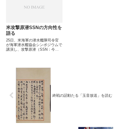
が拒んできました。中身は、これ
能性を高く評価したとのニュース
ま...
です
米攻撃原潜SSNの方向性を
語る
25日、米海軍の潜水艦隊司令官
が海軍潜水艦協会シンポジウムで
講演し、攻撃原潜（SSN：今は
fast-attack潜水艦と呼称するよう
です）の将来方向や予算確保への
懸念について語っています
終戦の詔勅たる「玉音放送」を読む