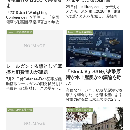
よ
26日付「military.com」が伝える
ところ、米陸軍は2016年9月末ま
「2010 Joint Warfighting
でに約5万人を削減し、現役兵52
Conference」を開催し、「多国
万人体制に移行する計画をまとめ
籍軍や戦闘部隊指揮官は５年後に
たようです。米陸軍参謀本部の人
何を求められるか」とのテーマで
事管理部長ボスティック中将によ
議論が行われました。この催しを
Joint・統合参謀本部
Joint・統合参謀本部
れば・
報じる米国防省HPは、「情報共
有の重要性を将軍達が強調」との
見出しで伝えています
レールガン：依然として摩
「Block V」SSNが攻撃原
擦と消費電力が課題
潜か水上艦艇かの議論を呼
7月21日付Defense-Tech記事が艦
ぶ
艇搭載レールガンの開発状況を担
当責任者に取材し、この夏から開
高価なバージニア級攻撃原潜で攻
始される試験の狙いや課題につい
撃力を確保したいが潜水艦による
て紹介しています。レールガン
攻撃力確保には水上艦艇の2-3倍
は、金属の飛翔体を強力な磁界を
の予算が6日付Defense-Newsは、
砲身内に形成して打ち出す兵器
米海軍がバージニア級攻撃原潜
Joint・統合参謀本部
Joint・統合参謀本部
で、炸薬を爆発させて...
「Block V」10隻の購入契約を結
んだ機会を捉え、従来の同級潜水
艦から巡航...