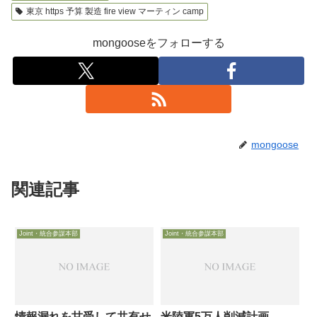
東京 https 予算 製造 fire view マーティン camp
mongooseをフォローする
mongoose
関連記事
Joint・統合参謀本部
Joint・統合参謀本部
情報漏れを甘受して共有せ
米陸軍5万人削減計画