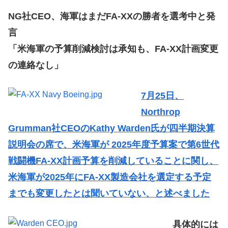
NG社CEO、海軍はまだFA-XXの勝者を選考中と発
言
「米海軍の予算削減検討は承知も、FA-XX計画変更
の連絡なし」
7月25日、
Northrop
Grumman社CEOのKathy Warden氏が四半期決算
説明会の席で、米海軍が 2025年度予算案で第6世代
戦闘機FA-XX計画予算を削減していることに関し、
米海軍が2025年にFA-XX製造会社を選定する予定
までも変更したとは聞いていない、と述べました
具体的には