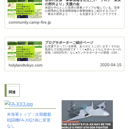
の郊外より」支援の会
米国を中心とした世界の軍事メディアが報じている、世界
の標準的な安全保障情報や軍事情報をご紹介するブログ
「東京の郊外より・・・」を支援するファンクラブです。
ご支援お願いいたします。
community.camp-fire.jp
ブログサポーターご紹介ページ
お支援下さっている皆様、ありがとうございます！そのお
気持ちで元気100倍です！！！●赤ちょうちんサポーターの
皆様（3000円/月）なし●ランチサポーターの皆様（1000
円/月）mecha_mecha様kenj0126様●カフェサポーターの
皆...
2020-04-15
holylandtokyo.com
関連
米海軍トップ：次期艦載
戦闘機FA-XX計画に変更
なし