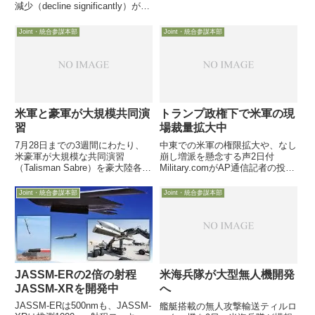
報収集を行っていると、米海軍の
減少（decline significantly）が理
RIMPAC報道官が語ったようで
性的な見方と2日、米軍人トップ
す。ちなみに、前回2014年の
のMark Milley統合参謀本部議長
Joint・統合参謀本部
Joint・統合参謀本部
RIMPAC参加国で...
がブリッキングス研究所主催イベ
ントで講演し...
米軍と豪軍が大規模共同演
トランプ政権下で米軍の現
習
場裁量拡大中
7月28日までの3週間にわたり、
中東での米軍の権限拡大や、なし
米豪軍が大規模な共同演習
崩し増派を懸念する声2日付
（Talisman Sabre）を豪大陸各地
Military.comがAP通信記者の投稿
の演習場等で行いました。中国の
を掲載し、トランプ大統領誕生後
ミサイル攻撃に対し脆弱な日本か
の約2ヶ月間で、トランプ大統領
Joint・統合参謀本部
Joint・統合参謀本部
らいざというとき退却する訓練の
の対テロ重視や対テロ作戦強化の
ようです。米国が豪との連携強化
指示のもと、国防省や米軍前線指
を軍事的合理性に基づき・・
揮官の作戦裁量の範囲...
JASSM-ERの2倍の射程
米海兵隊が大型無人機開発
JASSM-XRを開発中
へ
JASSM-ERは500nmも、JASSM-
艦艇搭載の無人攻撃輸送ティルロ