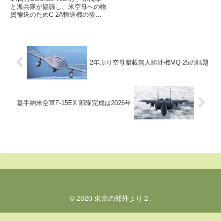
と海兵隊が協議し、米空母への物
資輸送のためC-2A輸送機の後継
としてオスプレイ（HV-22）を導
入することを決心したと報じてい
ます
2年ぶり空母艦載無人給油機MQ-25の話題
嘉手納米空軍F-15EX 部隊完成は2026年
© 2020 東京の郊外より２.