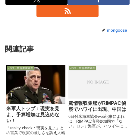
mongoose
関連記事
Joint・統合参謀本部
Joint・統合参謀本部
露情報収集艦がRIMPAC偵
米軍人トップ：現実を見
察でハワイに出現、中国は
よ、予算増加は見込めな
6日付米海軍協会web記事によれ
い！
ば、RIMPAC演習参加国で「な
い」ロシア海軍が、ハワイ沖に情
「reality check：現実を見よ」と
報収集艦を派遣してRIMPACの情
の言葉で現実の厳しさを訴え大幅