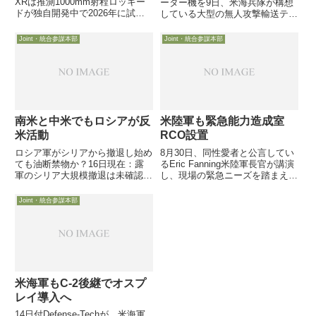
XRは推測1000mm射程ロッキー
ーター機を9日、米海兵隊が構想
ドが独自開発中で2026年に試験
している大型の無人攻撃輸送ティ
飛行か背景には米空軍の「大幅射
ルローター機（MUX）に関する
程延伸」要望が・・・9月30日付
基礎技術情報提供の依頼書を関連
Joint・統合参謀本部
Joint・統合参謀本部
米空軍協会 web 記事が、9月27日
企業に発出し、MUX構想が話題
に米国防省が発表した長射程空
になっています。2025年までに
対...
地上からの運用を開始し、20...
南米と中米でもロシアが反
米陸軍も緊急能力造成室
米活動
RCO設置
ロシア軍がシリアから撤退し始め
8月30日、同性愛者と公言してい
ても油断禁物か？16日現在：露
るEric Fanning米陸軍長官が講演
軍のシリア大規模撤退は未確認そ
し、現場の緊急ニーズを踏まえ、
の前に中南米のお話を・・・10
既存技術を活用したり組み合わせ
日、米軍南米コマンドのKurt
たりして迅速に現場に投入する緊
Joint・統合参謀本部
Tidd司令官（海軍大将）がペンタ
急能力造成室（RCO：Rapid
ゴンで記者会見し、中米や南米で
Capabilities Office）を...
ロシアが活動を戻しつつあ...
米海軍もC-2後継でオスプ
レイ導入へ
14日付Defense-Techが、米海軍