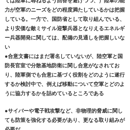
ては陸軍に尋ねるよう回答を避けつつ、）陸軍の能
力が空軍のニーズをどの程度満たしているかは把握
している。一方で、国防省として取り組んでいる、
より安価な敵ミサイル迎撃兵器となりえるエネルギ
ー兵器開発に関しては、配備の見通しを把握しいな
い
●合意文書にはまだ署名していないが、陸空軍と国
防長官室で分散基地防衛に関し合意がなされてお
り、陸軍側でも合意に基づく役割をどのように遂行
するか検討中で、例えば移動について空軍とどのよ
うに協力するかを詰めているところである
●サイバーや電子戦攻撃など、非物理的脅威に関し
ても防策を強化する必要があり、更なる取り組みが
必要だ