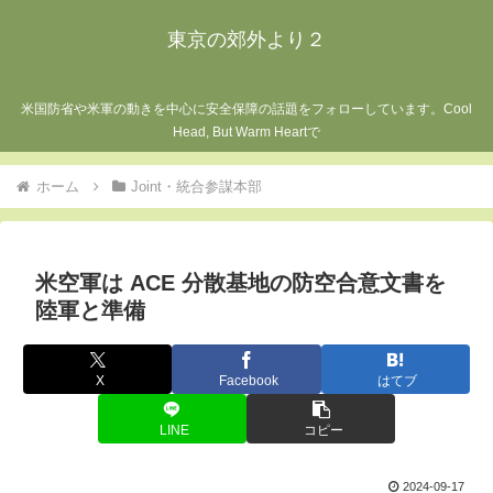
東京の郊外より２
米国防省や米軍の動きを中心に安全保障の話題をフォローしています。Cool
Head, But Warm Heartで
ホーム
Joint・統合参謀本部
米空軍は ACE 分散基地の防空合意文書を
陸軍と準備
X
Facebook
はてブ
LINE
コピー
2024-09-17