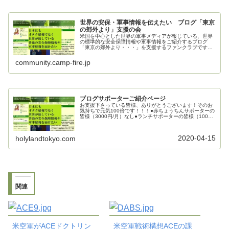
世界の安保・軍事情報を伝えたい ブログ「東京
の郊外より」支援の会
米国を中心とした世界の軍事メディアが報じている、世界
の標準的な安全保障情報や軍事情報をご紹介するブログ
「東京の郊外より・・・」を支援するファンクラブです。
ご支援お願いいたします。
community.camp-fire.jp
ブログサポーターご紹介ページ
お支援下さっている皆様、ありがとうございます！そのお
気持ちで元気100倍です！！！●赤ちょうちんサポーターの
皆様（3000円/月）なし●ランチサポーターの皆様（1000
円/月）mecha_mecha様kenj0126様●カフェサポーターの
皆...
2020-04-15
holylandtokyo.com
関連
米空軍がACEドクトリン
米空軍戦術構想ACEの課