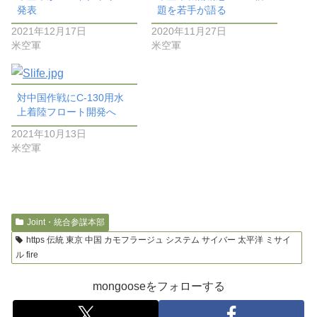
発表
題を若手が語る
2021年12月17日
2020年11月27日
米空軍
米空軍
対中国作戦にC-130用水
上着陸フロート開発へ
2021年10月13日
米空軍
Joint・統合参謀本部
https 伝統 東京 中国 カモフラージュ システム サイバー 太平洋 ミサイ
ル fire
mongooseをフォローする