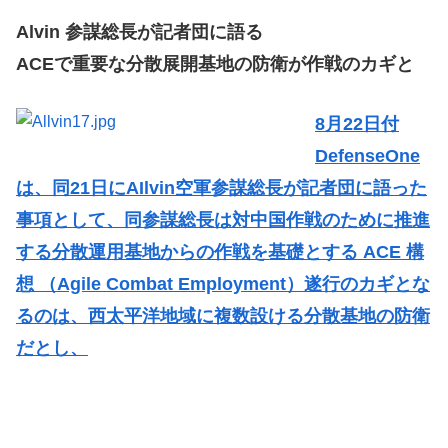
Alvin 参謀総長が記者団に語る
ACEで重要な分散展開基地の防衛が作戦のカギと
8月22日付
DefenseOne
は、同21日にAIlvin空軍参謀総長が記者団に語った
事項として、同参謀総長は対中国作戦のために推進
する分散運用基地からの作戦を基礎とする ACE 構
想 （Agile Combat Employment）遂行のカギとな
るのは、西太平洋地域に複数設ける分散基地の防衛
だとし、