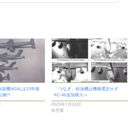
送機NGALは13年後
「つなぎ」給油機は機種選定せず
備!?
KC-46追加購入へ
日
2025年7月24日
米空軍