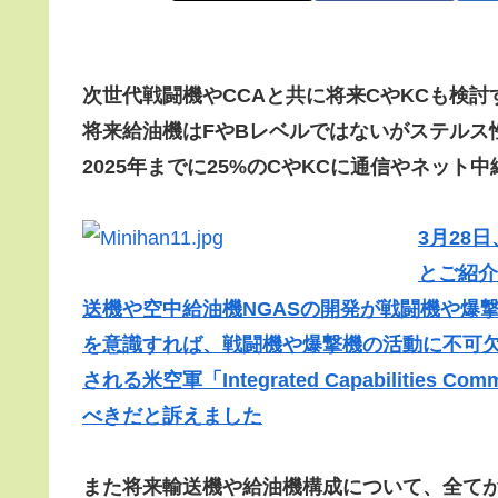
次世代戦闘機やCCAと共に将来CやKCも検討
将来給油機はFやBレベルではないがステルス
2025年までに25%のCやKCに通信やネット
3月28
とご紹介し
送機や空中給油機NGASの開発が戦闘機や爆
を意識すれば、戦闘機や爆撃機の活動に不可
される米空軍「Integrated Capabilit
べきだと訴えました
また将来輸送機や給油機構成について、全て