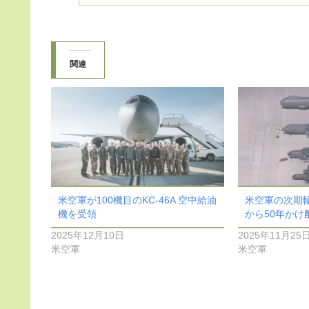
関連
米空軍が100機目のKC-46A 空中給油
米空軍の次期輸
機を受領
から50年かけ配
2025年12月10日
2025年11月25
米空軍
米空軍