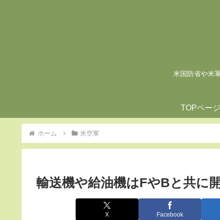
米国防省や米軍の
TOPペー
ホーム
米空軍
輸送機や給油機はFやBと共に
X
Facebook