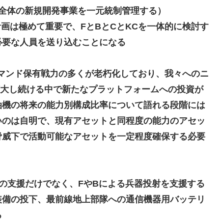
全体の新規開発事業を一元統制管理する）
mand」創設計画は極めて重要で、FとBとCとKCを一体的に検討す
必要な人員を送り込むことになる
マンド保有戦力の多くが老朽化しており、我々へのニ
大し続ける中で新たなプラットフォームへの投資が
油機の将来の能力別構成比率について語れる段階には
いのは自明で、現有アセットと同程度の能力のアセッ
脅威下で活動可能なアセットを一定程度確保する必要
の支援だけでなく、FやBによる兵器投射を支援する
装備の投下、最前線地上部隊への通信機器用バッテリ
る