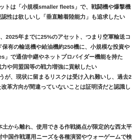
「小規模smaller fleets」で、戦闘機や爆撃機
視認性は欲しいし「垂直離着陸能力」も追求したい
た、2025年までに25%のアセット、つまり空軍輸送コ
ド保有の輸送機や給油機約250機に、小規模な投資や
pgrades」で通信中継やネットプロバイダー機能を持た
戦力や同盟国等の戦力増強に貢献したい
うが、現状に留まるリスクは受け入れ難いし、過去2
た改革方向が間違っていないことは証明済だと認識し
本土から離れ、使用できる作戦拠点が限定的な西太平
対中国作戦運用ニーズを各種演習やウォーゲームで検