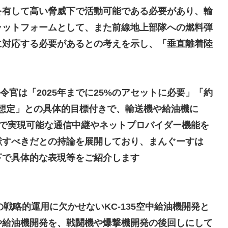
を有して高い脅威下で活動可能である必要があり、輸
ラットフォームとして、また前線地上部隊への燃料弾
に対応する必要があるとの考えを示し、「垂直離着陸
令官は「2025年までに25%のアセットに必要」「約
を想定」との具体的目標付きで、輸送機や給油機に
まり小額投資で実現可能な通信中継やネットプロバイダー機能を
献すべきだとの持論を展開しており、まんぐーすは
下で具体的な表現等をご紹介します
52の戦略的運用に欠かせないKC-135空中給油機開発と
や給油機開発を、戦闘機や爆撃機開発の後回しにして