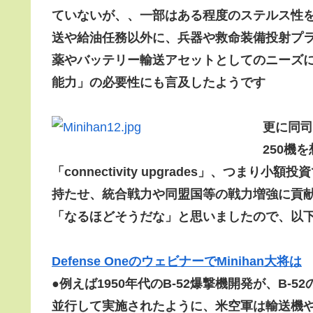
ていないが、、一部はある程度のステルス性
送や給油任務以外に、兵器や救命装備投射プ
薬やバッテリー輸送アセットとしてのニーズ
能力」の必要性にも言及したようです
更に同司
250機
「connectivity upgrades」、つ
持たせ、統合戦力や同盟国等の戦力増強に貢
「なるほどそうだな」と思いましたので、以
Defense OneのウェビナーでMinihan大将は
●例えば1950年代のB-52爆撃機開発が、B-
並行して実施されたように、米空軍は輸送機