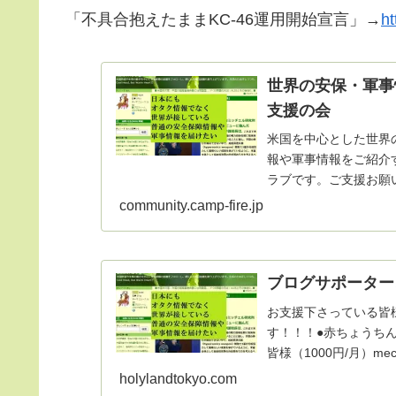
「不具合抱えたままKC-46運用開始宣言」→
ht
世界の安保・軍事
支援の会
米国を中心とした世界
報や軍事情報をご紹介
ラブです。ご支援お願
community.camp-fire.jp
ブログサポーター
お支援下さっている皆
す！！！●赤ちょうちん
皆様（1000円/月）mec
holylandtokyo.com