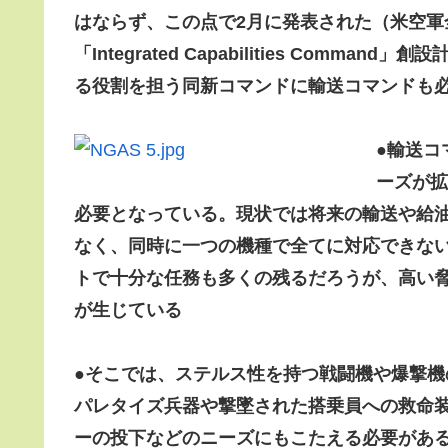
はならず、この点で2月に発表された（米空軍
「Integrated Capabilities Com
る役割を担う同新コマンドに輸送コマンドも
●輸送コ
ーズが拡
必要となっている。現状では将来の輸送や給
なく、同時に一つの機種で全てに対応できな
トで十分な任務も多くの残るだろうが、高い
が生じてい
る
●そこでは、ステルス性を持つ戦闘機や爆撃機
パレタイズ兵器や撃墜された搭乗員への救命
ーの投下などのニーズにもこたえる必要があ