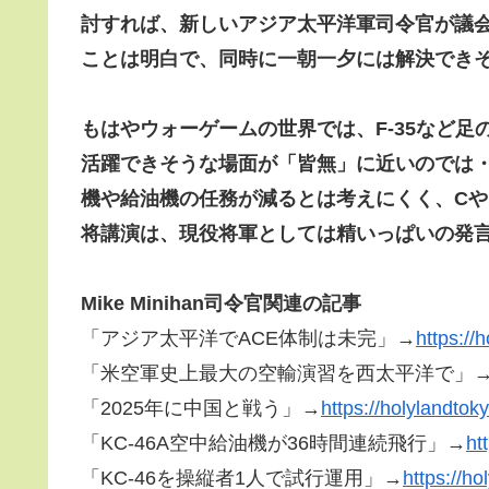
討すれば、新しいアジア太平洋軍司令官が議
ことは明白で、同時に一朝一夕には解決でき
もはやウォーゲームの世界では、F-35など
活躍できそうな場面が「皆無」に近いのでは
機や給油機の任務が減るとは考えにくく、CやK
将講演は、現役将軍としては精いっぱいの発
Mike Minihan司令官関連の記事
「アジア太平洋でACE体制は未完」→
https://
「米空軍史上最大の空輸演習を西太平洋で」
「2025年に中国と戦う」→
https://holylandto
「KC-46A空中給油機が36時間連続飛行」→
ht
「KC-46を操縦者1人で試行運用」→
https://h