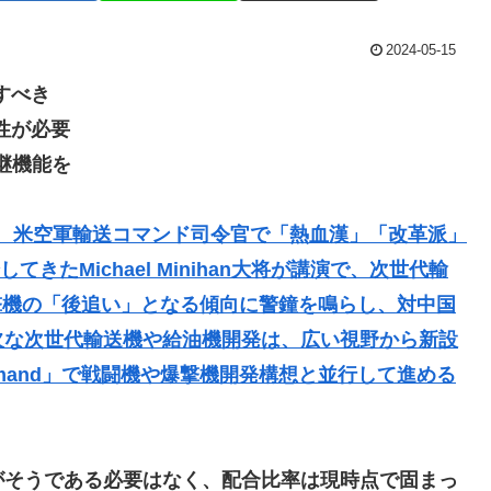
2024-05-15
すべき
性が必要
中継機能を
日、米空軍輸送コマンド司令官で「熱血漢」「改革派」
てきたMichael Minihan大将が講演で、次世代輸
撃機の「後追い」となる傾向に警鐘を鳴らし、対中国
欠な次世代輸送機や給油機開発は、広い視野から新設
ies Command」で戦闘機や爆撃機開発構想と並行して進める
がそうである必要はなく、配合比率は現時点で固まっ