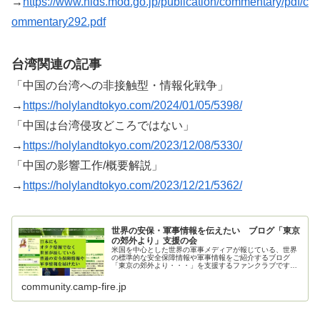
→
https://www.nids.mod.go.jp/publication/commentary/pdf/c
ommentary292.pdf
台湾関連の記事
「中国の台湾への非接触型・情報化戦争」
→
https://holylandtokyo.com/2024/01/05/5398/
「中国は台湾侵攻どころではない」
→
https://holylandtokyo.com/2023/12/08/5330/
「中国の影響工作/概要解説」
→
https://holylandtokyo.com/2023/12/21/5362/
世界の安保・軍事情報を伝えたい ブログ「東京
の郊外より」支援の会
米国を中心とした世界の軍事メディアが報じている、世界
の標準的な安全保障情報や軍事情報をご紹介するブログ
「東京の郊外より・・・」を支援するファンクラブです。
ご支援お願いいたします。
community.camp-fire.jp