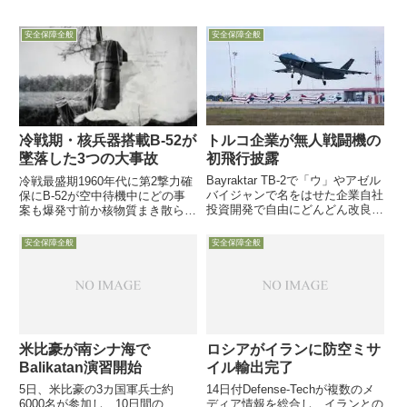
安全保障全般
安全保障全般
トルコ企業が無人戦闘機の
冷戦期・核兵器搭載B-52が
初飛行披露
墜落した3つの大事故
Bayraktar TB-2で「ウ」やアゼル
冷戦最盛期1960年代に第2撃力確
バイジャンで名をはせた企業自社
保にB-52が空中待機中にどの事
投資開発で自由にどんどん改良予
案も爆発寸前か核物質まき散らし
定兵器搭載量3300ポンドで空対
の大惨事これら事故や他の抑止戦
空や空対艦M搭載可12月14日、ウ
力充実で爆撃機空中待機は中止 1
安全保障全般
安全保障全般
クライナやアゼルバイジャン軍で
月24日は、核兵器の第2撃能力確
大活躍した無人機Bayraktar TB...
保のため、米空軍が1960年に開
始した核兵器搭載B...
米比豪が南シナ海で
ロシアがイランに防空ミサ
Balikatan演習開始
イル輸出完了
5日、米比豪の3カ国軍兵士約
14日付Defense-Techが複数のメ
6000名が参加し、10日間の
ディア情報を総合し、イランとの