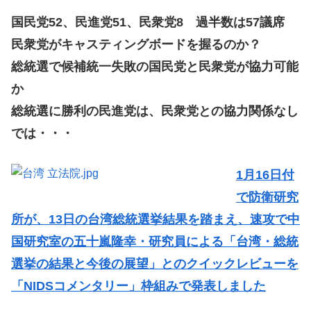
国民党52、民進党51、民衆党8 過半数は57議席
民衆党がキャスティングボードを握るのか？
総統選で候補統一失敗の国民党と民衆党が協力可能
か
総統選に勝利の民進党は、民衆党との協力関係なし
では・・・
1月16日付
で防衛研究
所が、13日の台湾総統選挙結果を踏まえ、速攻で中
国研究室の五十嵐隆幸・研究員による「台湾・総統
選挙の結果と今後の展望」とのクイックレビューを
「NIDSコメンタリー」枠組みで発表しました