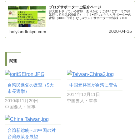
ブログサポーターご紹介ページ
お支援下さっている皆様、ありがとうございます！そのお
気持ちで元気100倍です！！！●赤ちょうちんサポーターの
皆様（3000円/月）なし●ランチサポーターの皆様（1000
円/月）mecha_mecha様kenj0126様●カフェサポーターの
皆...
2020-04-15
holylandtokyo.com
関連
台湾民進党の反撃（5大
中国元将軍が台湾に警告
市長選挙）
2014年12月11日
2010年11月20日
中国要人・軍事
中国要人・軍事
台湾新総統への中国の対
台湾政策を展望