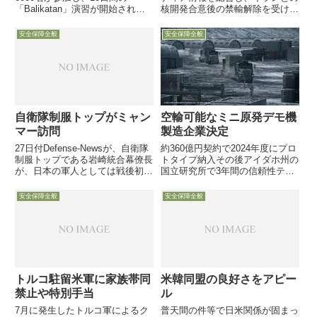
「Balikatan」演習が開始されま
核開発合意後の禁輸解除を受け、
した。「Shoulder to Shoulder」
ロシアがイランに地対空ミサイル
との意味を持つ演習名ですが、今
S-300（SA-10）の輸出を完了し
安全保障全般
安全保障全般
回は海上での作戦行動に焦点を当
た報じています。S-300はロシア
てて実施
版ペトリオットミサイルと呼ば
れ、最新...
空輸可能なミニ原発デモ機
自衛隊制服トップがミャン
製造企業決定
マー訪問
約360億円契約で2024年度にプロ
27日付Defense-Newsが、自衛隊
トタイプ納入その後アイダホ州の
制服トップである岩崎統合幕僚長
国立研究所で3年間の信頼性テス
が、日本の軍人としては戦後初め
トへ「前線基地」とは言わず「不
てミャンマーを訪問し、ミャンマ
便な僻地基地」での使用を想定6
ー軍トップと会談したほか、ミャ
安全保障全般
安全保障全般
月9日、米国防省SCO（Strategic
ンマー首相も表敬すると伝えてい
Capabilities Office）...
ます
トルコ駐留米軍に家族帯同
米韓同盟の良好さをアピー
禁止や特別手当
ル
7月に発生したトルコ軍によるク
普天間の件等で日米関係が固まっ