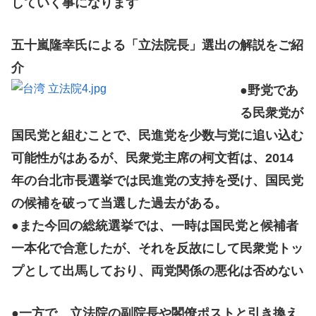
していく事になります
五十嵐隆幸氏による「立法院長」選出の解説をご紹
介
●野党であ
る民衆党が
国民党と組むことで、民進党を少数与党に追い込む
可能性がはあるが、民衆党主席の柯文哲は、2014
年の台北市長選挙では民進党の支持を受け、国民党
の候補を破って当選した過去がある。
●また今回の総統選挙では、一時は国民党と候補者
一本化で合意したが、それを反故にして民衆党トッ
プとして出馬しており、両党関係の悪化は否めない
●一方で、立法院の副院長や閣僚ポストと引き換え