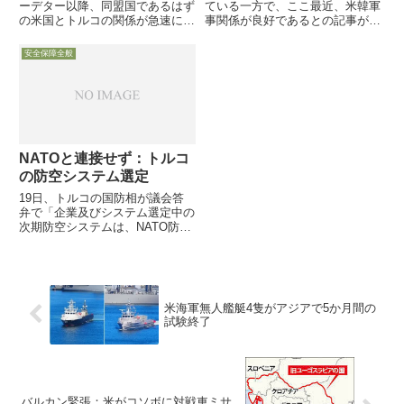
ーデター以降、同盟国であるはず
ている一方で、ここ最近、米韓軍
の米国とトルコの関係が急速に悪
事関係が良好であるとの記事が米
化していますが、同時にエルドワ
国防省HPに続けて掲載されてい
ン大統領の強硬姿勢を受け、テロ
ます。３月２７日に「韓国の米軍
安全保障全般
など治安悪化も進んでおり、米軍
再編は順調」とのタイトルで紹介
がトルコ駐留軍人の安全確保と人
したところですが、本日は米韓空
材確保の狭間で苦労しています
軍のバディー飛行隊が共同訓練
9...
に...
NATOと連接せず：トルコ
の防空システム選定
19日、トルコの国防相が議会答
弁で「企業及びシステム選定中の
次期防空システムは、NATO防空
システムと連接しない」と回答
し、米国とNATO諸国に衝撃を与
えると共に、かねてより米国が警
告していた中国製システム導入に
傾いたのでは、との憶測を
米海軍無人艦艇4隻がアジアで5か月間の
試験終了
バルカン緊張：米がコソボに対戦車ミサ