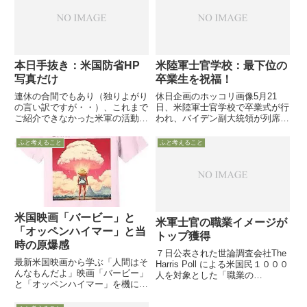
す
で人身事故を「免れた」場面を集
めた映像です
本日手抜き：米国防省HP
米陸軍士官学校：最下位の
写真だけ
卒業生を祝福！
連休の合間でもあり（独りよがり
休日企画のホッコリ画像5月21
の言い訳ですが・・）、これまで
日、米陸軍士官学校で卒業式が行
ご紹介できなかった米軍の活動の
われ、バイデン副大統領が列席す
模様を米国防省HPの写真から紹
る中、華やかにしめやかに式典が
介します。ピラミッド上空を飛ぶ
執り行われました。卒業生一人一
ふと考えること
ふと考えること
C１７は、１０月中旬の米エジプ
人に卒業証書が手渡され、成績優
トと共同演習「Bright Star」も模
秀卒業生を高らかに讃え紹介しま
様です。アメンボの...
した。そして最後に、「The ...
米国映画「バービー」と
米軍士官の職業イメージが
「オッペンハイマー」と当
トップ獲得
時の原爆感
７日公表された世論調査会社The
最新米国映画から学ぶ「人間はそ
Harris Poll による米国民１０００
んなもんだよ」映画「バービー」
人を対象とした「職業の
と「オッペンハイマー」を機に考
prestige（信望・名声）」調査に
える今年の夏、米国で公開された
よると、２３の職業の中で米軍の
映画「バービー」と原爆開発を描