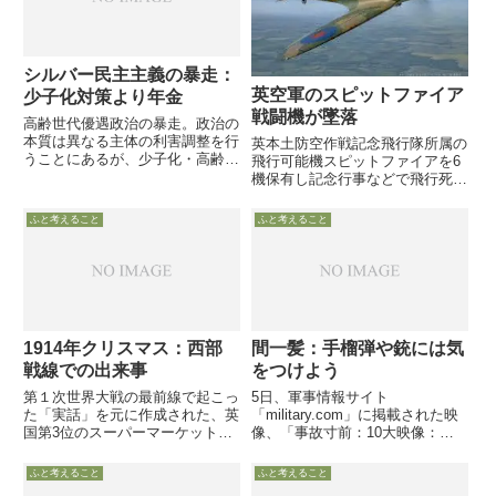
シルバー民主主義の暴走：
英空軍のスピットファイア
少子化対策より年金
戦闘機が墜落
高齢世代優遇政治の暴走。政治の
本質は異なる主体の利害調整を行
英本土防空作戦記念飛行隊所属の
うことにあるが、少子化・高齢化
飛行可能機スピットファイアを6
の進行下においては、世代間の利
機保有し記念行事などで飛行死亡
害調整という点で民主主義は失敗
した操縦者をウィリアム王子や英
している
首相が追悼 5月25日英国空軍は、
ふと考えること
ふと考えること
ロンドンの北 200kmに位置する
RAF Coningsby 空軍基地
「Battle...
1914年クリスマス：西部
間一髪：手榴弾や銃には気
戦線での出来事
をつけよう
第１次世界大戦の最前線で起こっ
5日、軍事情報サイト
た「実話」を元に作成された、英
「military.com」に掲載された映
国第3位のスーパーマーケットチ
像、「事故寸前：10大映像：手
ェーン「Sainsbury」のクリスマ
榴弾には注意」をご紹介します。
ス用CM映像です。テーマは「ク
タイトルが示すとおり、手榴弾を
ふと考えること
ふと考えること
リスマスに皆と分かち合おう」で
扱う軍事訓練で失敗し、危機一髪