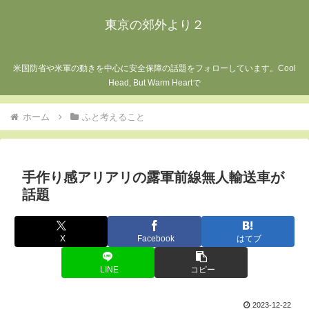
東京の郊外より２
米国防省や米軍の動きを中心に安全保障の話題をフォローしています。Cool
Head, But Warm Heartで
ホーム
ふと考えること
手作り感アリアリの露軍前線無人輸送車が
話題
X
Facebook
はてブ
LINE
コピー
2023-12-22