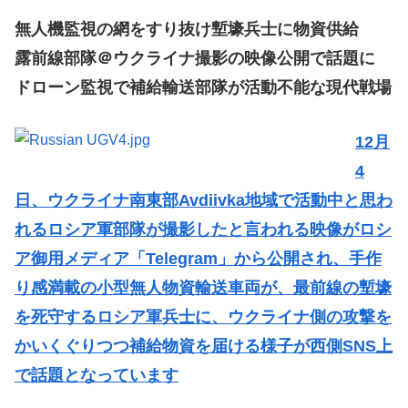
無人機監視の網をすり抜け塹壕兵士に物資供給
露前線部隊＠ウクライナ撮影の映像公開で話題に
ドローン監視で補給輸送部隊が活動不能な現代戦場
12月
4
日、ウクライナ南東部Avdiivka地域で活動中と思わ
れるロシア軍部隊が撮影したと言われる映像がロシ
ア御用メディア「Telegram」から公開され、手作
り感満載の小型無人物資輸送車両が、最前線の塹壕
を死守するロシア軍兵士に、ウクライナ側の攻撃を
かいくぐりつつ補給物資を届ける様子が西側SNS上
で話題となっています