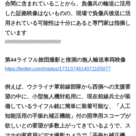
合間に含まれていることから、負傷兵の輸送に活用
した証拠映像はないものの、現場で負傷兵後送に活
用されている可能性は十分にあると専門家は指摘し
ています
//////////////////////////////////////////////
第44ライフル旅団撮影と推測の無人輸送車両映像
https://twitter.com/i/status/1731374614071165077
例えば、ウクライナ軍前線部隊から西側への支援要
望の中に、小型無人機対処用に、現在前線兵士が装
備しているライフル銃に簡単に装着可能な、「人工
知能活用の手振れ補正機能」付の照準用スコープが
欲しいとの要望が多数上がってきているようで、ス
マホや家庭用ビデオ撮影カメラで「手振れ補正機