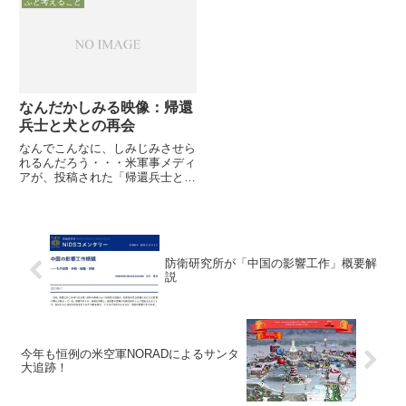
士官（officer）が教師と並んで５
ふと考えること
いた映画「オッペンハイマー」の
１％の国民から最高ランクの「非
2作のプロモーションのための裏
常に...
工作か、米国を中心とするSNS...
なんだかしみる映像：帰還
兵士と犬との再会
なんでこんなに、しみじみさせら
れるんだろう・・・米軍事メディ
アが、投稿された「帰還兵士と犬
との再会映像」からTop10を公開
していますファイルを開いて合計
9分間の映像らしいと判り、適当
にスキップしながら「しむら動物
園」のつもりで眺めるか・・...
防衛研究所が「中国の影響工作」概要解
説
今年も恒例の米空軍NORADによるサンタ
大追跡！