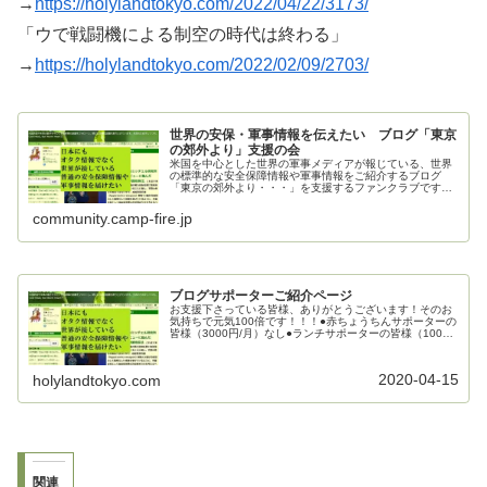
→
https://holylandtokyo.com/2022/04/22/3173/
「ウで戦闘機による制空の時代は終わる」
→
https://holylandtokyo.com/2022/02/09/2703/
世界の安保・軍事情報を伝えたい ブログ「東京
の郊外より」支援の会
米国を中心とした世界の軍事メディアが報じている、世界
の標準的な安全保障情報や軍事情報をご紹介するブログ
「東京の郊外より・・・」を支援するファンクラブです。
ご支援お願いいたします。
community.camp-fire.jp
ブログサポーターご紹介ページ
お支援下さっている皆様、ありがとうございます！そのお
気持ちで元気100倍です！！！●赤ちょうちんサポーターの
皆様（3000円/月）なし●ランチサポーターの皆様（1000
円/月）mecha_mecha様kenj0126様●カフェサポーターの
皆...
2020-04-15
holylandtokyo.com
関連