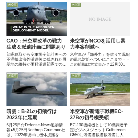
女性が着任した話題をご紹介
向けた米空軍兵站部門による3年
米空軍
米空軍
集中見直し計画とアフガンへの物
資補給や輸送に伴う課題を・・・
GAO：米空軍改革の戦力
米空軍がNGOを活用し暴
生成＆派遣計画に問題あり
力事案削減へ
部隊聴取から空軍司令部計画への
米空軍が「部外力」を借りて風紀
不満抽出海外派遣後に残された母
の乱れ対処へついにここまで・・
基地の維持が困難派遣部隊での必
この組織は大丈夫か？12月30日
要要員数見積もりが甘々と指摘
付米空軍web記事によれば、米空
11月26日付で米会計監査院
軍は組織内で大きな問題となって
米空軍
米空軍
CAO（Government
いる「暴力事案：interpersonal
Accountability Office）が調査レ
violence」への対策に5カ年計画
ポートを発表...
で取...
暗雲：B-21の初飛行は
米空軍が新電子戦機EC-
2023年に延期
37Bの初号機受領
5月25日付Defense-News追加情
EC-130後継機として10機調達予
報●5月25日Northrop Grumman社
定ビジネスジェットGulfstream
は、2022年後半に機体披露を行
G550に装備搭載搭載装備に大差