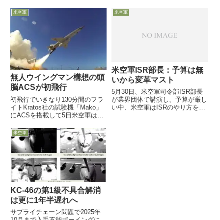
い、通常であればその後数か月後
なしも、航空機性能大幅向上9月
の2023年に初飛行を行うとの声
12日、米空軍EC-130電子戦機の
米空軍
米空軍
明を発表した●地上試験の第1段
後継機として、10機導入が予定
階で、非常に重要な様々な機...
されているEC-37B Compas...
米空軍ISR部長：予算は無
無人ウイングマン構想の頭
いから変革マスト
脳ACSが初飛行
5月30日、米空軍司令部ISR部長
初飛行でいきなり130分間のフラ
が業界団体で講演し、予算が厳し
イトKratos社の試験機「Mako」
い中、米空軍はISRのやり方を変
にACSを搭載して5日米空軍は、
革しなければ誤りを犯すと危機感
4月29日にフロリダ州Tyndall空軍
を訴え。素晴らしい装備も維持や
基地を拠点とし、無人ウイングマ
運用に膨大な経費が必要では維持
米空軍
ン構想で当該無人機の頭脳となる
できず、より民生品や民生技術を
自立飛行システム（ACS：
柔軟に・・
autono...
KC-46の第1級不具合解消
は更に1年半遅れへ
サプライチェーン問題で2025年
10月まで入手不能ボーイングに