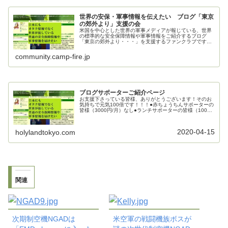
世界の安保・軍事情報を伝えたい ブログ「東京
の郊外より」支援の会
米国を中心とした世界の軍事メディアが報じている、世界
の標準的な安全保障情報や軍事情報をご紹介するブログ
「東京の郊外より・・・」を支援するファンクラブです。
ご支援お願いいたします。
community.camp-fire.jp
ブログサポーターご紹介ページ
お支援下さっている皆様、ありがとうございます！そのお
気持ちで元気100倍です！！！●赤ちょうちんサポーターの
皆様（3000円/月）なし●ランチサポーターの皆様（1000
円/月）mecha_mecha様kenj0126様●カフェサポーターの
皆...
2020-04-15
holylandtokyo.com
関連
次期制空機NGADは
米空軍の戦闘機族ボスが