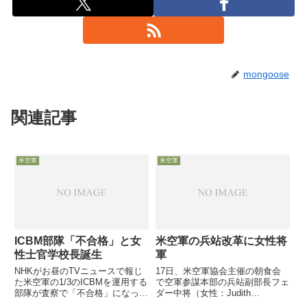
mongoose
関連記事
米空軍
米空軍
ICBM部隊「不合格」と女
米空軍の兵站改革に女性将
性士官学校長誕生
軍
NHKがお昼のTVニュースで報じ
17日、米空軍協会主催の朝食会
た米空軍の1/3のICBMを運用する
で空軍参謀本部の兵站副部長フェ
部隊が査察で「不合格」になった
ダー中将（女性：Judith
話と、空軍士官学校の校長に初の
Fedder）が講演し、経費削減に