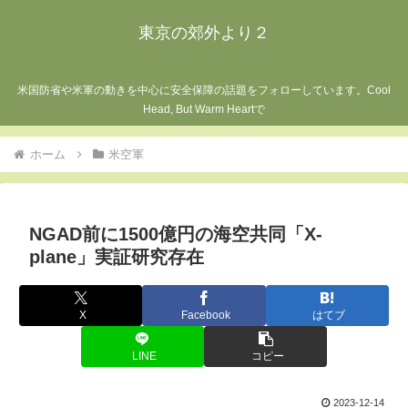
東京の郊外より２
米国防省や米軍の動きを中心に安全保障の話題をフォローしています。Cool
Head, But Warm Heartで
ホーム
米空軍
NGAD前に1500億円の海空共同「X-
plane」実証研究存在
X
Facebook
はてブ
LINE
コピー
2023-12-14