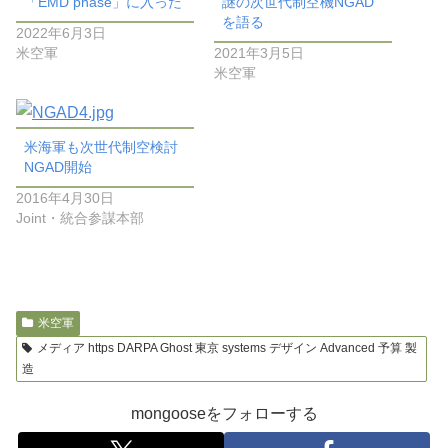
「EMD phase」に入った
謎の次世代制空機NGAD
を語る
2022年6月3日
米空軍
2021年3月5日
米空軍
米海軍も次世代制空検討
NGAD開始
2016年4月30日
Joint・統合参謀本部
米空軍
メディア https DARPA Ghost 東京 systems デザイン Advanced 予算 製
造
mongooseをフォローする