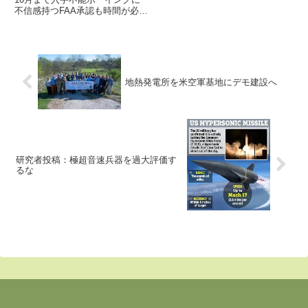
不信感持つFAA承認も時間が必要
で・・・既に米空軍が62機以上
を受領済ですが10月7日、米空軍
調達担当次官補とボーイングがそ
れぞれ別々に、KC-46A空中給油
機の第1級不具合への...
地熱発電所を米空軍基地にデモ建設へ
研究者投稿：極超音速兵器を過大評価す
るな