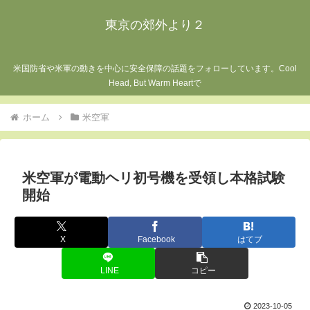
東京の郊外より２
米国防省や米軍の動きを中心に安全保障の話題をフォローしています。Cool
Head, But Warm Heartで
ホーム
米空軍
米空軍が電動ヘリ初号機を受領し本格試験
開始
X
Facebook
はてブ
LINE
コピー
2023-10-05