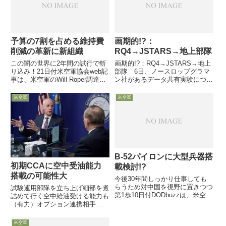
ク州空...
予算の7割を占める維持費
画期的!?：
削減の革新に新組織
RQ4→JSTARS→地上部隊
この闇の世界に2年間の試行で斬
画期的!?：RQ4→JSTARS→地上
り込み！21日付米空軍協会web記
部隊 6日、ノースロップグラマ
事は、米空軍のWill Roper調達担
ン社があるデータ共有実験につい
当次官が、予算の70％を占めな
て発表しました。正直言って、こ
がらこれまでその削減に投資して
の実験のどこが凄い事なのか良く
米空軍
米空軍
こなかった反省から、維持費削減
わかっていないのですが、その
分野での「革新：innovation」を
「すごさ」を想像してみました
追及す...
B-52パイロンに大型兵器搭
初期CCAに空中受油能力
載検討!?
搭載の可能性大
今後30年間しっかり仕事しても
らうため対中国を視野に置きつつ
試験運用部隊を立ち上げ細部を煮
第1歩10日付DODbuzzは、米空軍
詰めて行く空中給油受ける能力も
B-52のライフサイクル管理セン
（有力）オプション連携相手
ターが6月に関連企業に向け
（F/B/SOF毎）に段階的に導入
「RFI：request for information：
11月15日、米空軍省でCCA導入
米空軍