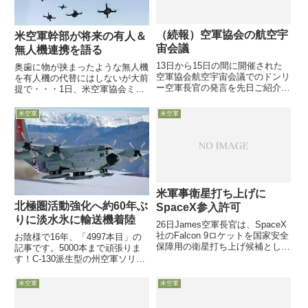
（続報）空軍協会の航空宇
米空軍幹部が将来の有人＆
宙会議
無人機連携を語る
13日から15日の間に開催された
奥歯に物が挟まったような無人機
空軍協会航空宇宙会議でのドンリ
を有人機の代替にはしないが大前
ー空軍長官の発言を先日ご紹介し
提で・・・1日、米空軍協会ミッ
ましたが、本日はAir Force
チェル研究所のMark Gunzinger
Magazineサイトに掲載の、その
研究員らが、米空軍に無人機の活
米空軍
米空軍
他のスピーカー発言から、
用を提言する「Understanding
Holylandの独断と偏見で興味深い
the Promise of Sky...
ところをピックアップします。
米軍事衛星打ち上げに
北極圏活動強化へ約60年ぶ
SpaceX参入許可
りに淡水氷に輸送機着陸
26日James空軍長官は、SpaceX
社のFalcon 9ロケットを国家安全
お陰様で16年、「4997本目」の
保障用の衛星打ち上げ候補として
記事です。5000本まで頑張りま
承認すると発表しました。この決
す！C-130派生型の州空軍ソリ付
定により、2006年12月に
きLC-130 Skibirdが南極観測支援
Lockheed Martinとボーイングが
主体から北極圏を見据えた挑戦完
米空軍
米空軍
共同創設した「United L...
全巡り対立のカナダと現場はがっ
ちり協力し3月5日、ニューヨー