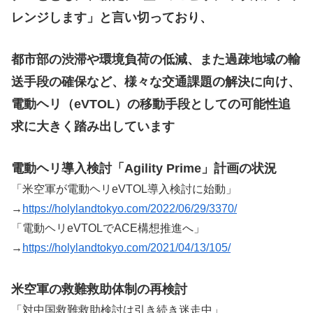
レンジします」と言い切っており、
都市部の渋滞や環境負荷の低減、また過疎地域の輸
送手段の確保など、様々な交通課題の解決に向け、
電動ヘリ（eVTOL）の移動手段としての可能性追
求に大きく踏み出しています
電動ヘリ導入検討「Agility Prime」計画の状況
「米空軍が電動ヘリeVTOL導入検討に始動」
→
https://holylandtokyo.com/2022/06/29/3370/
「電動ヘリeVTOLでACE構想推進へ」
→
https://holylandtokyo.com/2021/04/13/105/
米空軍の救難救助体制の再検討
「対中国救難救助検討は引き続き迷走中」