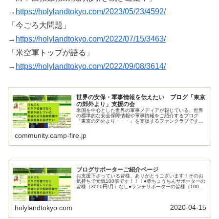
→
https://holylandtokyo.com/2023/05/23/4592/
「今ごろ大問題」
→
https://holylandtokyo.com/2022/07/15/3463/
「米空軍トップが語る」
→
https://holylandtokyo.com/2022/09/08/3614/
世界の安保・軍事情報を伝えたい ブログ「東京
の郊外より」支援の会
米国を中心とした世界の軍事メディアが報じている、世界
の標準的な安全保障情報や軍事情報をご紹介するブログ
「東京の郊外より・・・」を支援するファンクラブです。
ご支援お願いいたします。
community.camp-fire.jp
ブログサポーターご紹介ページ
お支援下さっている皆様、ありがとうございます！そのお
気持ちで元気100倍です！！！●赤ちょうちんサポーターの
皆様（3000円/月）なし●ランチサポーターの皆様（1000
円/月）mecha_mecha様kenj0126様●カフェサポーターの
皆...
2020-04-15
holylandtokyo.com