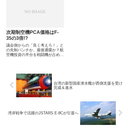
情報提供要求」を公表し、同...
も担当のThomas J. Lawhead次官
補代理がミッチェル研究所イベン
トに登壇し...
次期制空機PCA価格はF-
35の3倍!?
議会側からの「良く考えろ！」と
の先制パンチか、最後通牒か？航
空機投資の半分を戦闘機が占めて
良いのか？今の戦闘機の姿と
PCAは異なるようですが・・・
米議会予算室（CBO：
Congressional Budget Office）
が、公的な機関と...
台湾の新型国産潜水艦が西側支援を受け
完成＆進水
湾岸戦争で活躍のJSTARS E-8Cが引退へ