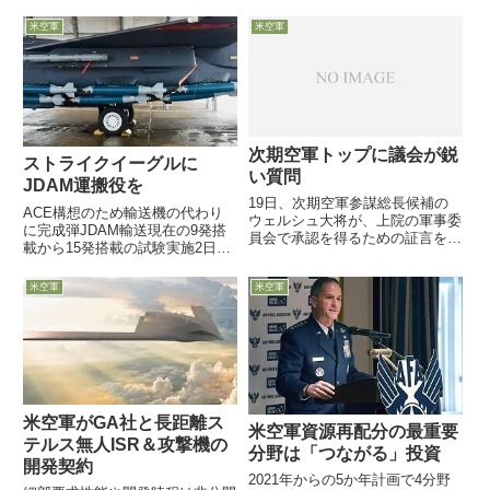
と「かつて」開発していた局所的
専門部隊をグアム島に常駐させる
にEMP効果を発生させる兵器
計画を明らかに...
米空軍
米空軍
を、引き続き開発する約6億円の
契約を米空軍と結んだと発表しま
した。CHAMP...
次期空軍トップに議会が鋭
ストライクイーグルに
い質問
JDAM運搬役を
19日、次期空軍参謀総長候補の
ACE構想のため輸送機の代わり
ウェルシュ大将が、上院の軍事委
に完成弾JDAM輸送現在の9発搭
員会で承認を得るための証言を行
載から15発搭載の試験実施2日付
った模様です。また同時に、事前
米空軍公式webサイトは、2月に
に示された質問に対し、文書で回
米空軍の第85試験評価飛行隊
米空軍
米空軍
答しています。回答より質問が興
で、従来はJDAMを最高9発しか
味深いです
搭載しないF-15Eストライクイー
グルに15発搭載する...
米空軍がGA社と長距離ス
米空軍資源再配分の最重要
テルス無人ISR＆攻撃機の
分野は「つながる」投資
開発契約
2021年からの5か年計画で4分野