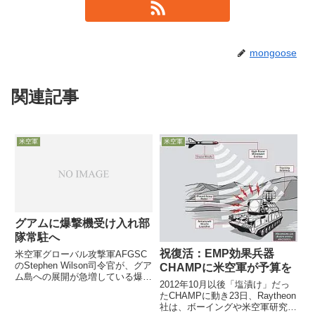
mongoose
関連記事
米空軍
米空軍
グアムに爆撃機受け入れ部
隊常駐へ
祝復活：EMP効果兵器
米空軍グローバル攻撃軍AFGSC
のStephen Wilson司令官が、グア
CHAMPに米空軍が予算を
ム島への展開が急増している爆撃
2012年10月以後「塩漬け」だっ
機部隊の受け入れを円滑にし、爆
たCHAMPに動き23日、Raytheon
撃機部隊の負担を軽減するため、
社は、ボーイングや米空軍研究所
30名程度の爆撃機部隊受け入れ