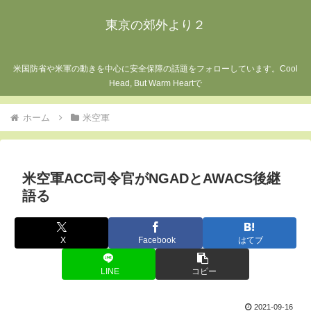
東京の郊外より２
米国防省や米軍の動きを中心に安全保障の話題をフォローしています。Cool
Head, But Warm Heartで
ホーム
米空軍
米空軍ACC司令官がNGADとAWACS後継
語る
X
Facebook
はてブ
LINE
コピー
2021-09-16