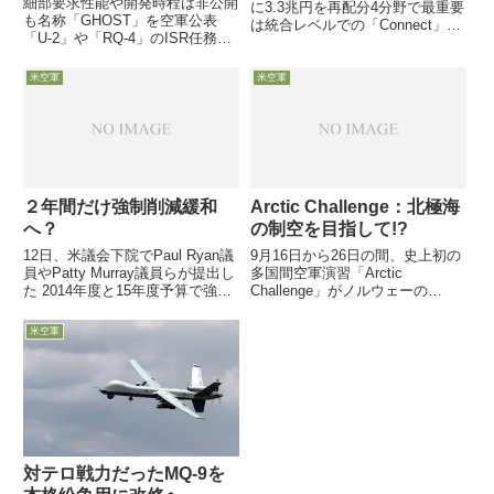
細部要求性能や開発時程は非公開
に3.3兆円を再配分4分野で最重要
も名称「GHOST」を空軍公表
は統合レベルでの「Connect」
「U-2」や「RQ-4」のISR任務と
「切りしろ」には言及なく、ちょ
「MQ-9」の攻撃任務を「ハイブ
っとモヤモヤですが6日、米空軍
リッド電気推進」を「ducted
協会主催のイベントでGoldfein米
米空軍
米空軍
fan」方式でGA社は以前MQ-9の3
空軍参謀総長は、2021年以降の5
倍の航続性能をめざし技術開発と
か年計...
5月28...
２年間だけ強制削減緩和
Arctic Challenge：北極海
へ？
の制空を目指して!?
12日、米議会下院でPaul Ryan議
9月16日から26日の間、史上初の
員やPatty Murray議員らが提出し
多国間空軍演習「Arctic
た 2014年度と15年度予算で強制
Challenge」がノルウェーの
削減を緩和する議案が可決され、
ØRLAND空軍基地を中心に行わ
上院へ。来週（16日の週）上院
れ、米英と北欧３カ国から60機
米空軍
で可決されるかは予断を許さない
以上の戦闘機等が参加して空中戦
模様です
闘訓練を主に行った模様です
対テロ戦力だったMQ-9を