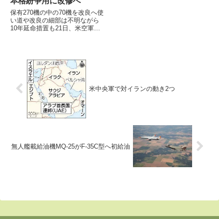
本格紛争用に改修へ
保有270機の中の70機を改良へ使
い道や改良の細部は不明ながら
10年延命措置も21日、米空軍が
MQ-9無人偵察攻撃機の本格紛争
用への能力向上改修のため、製造
企業であるGeneral Atomics社と
約300億円の契約を結んだと発表
しました...
米中央軍で対イランの動き2つ
無人艦載給油機MQ-25がF-35C型へ初給油