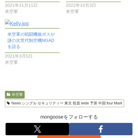
2021年11月11日
2022年10月3日
米空軍
米空軍
米空軍の戦闘機族ボスが
謎の次世代制空機NGAD
を語る
2021年3月5日
米空軍
米空軍
News シングル セキュリティー 東京 投資 wide 予算 中国 four Mark
mongooseをフォローする