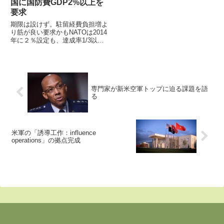
国に国防費GDP2%以上を
要求
期限は設けず。駐留経費負担増よ
り筋が良い要求かもNATOは2014
年に２％設定も、達成率1/3以下
16日、エスパー国防長官が加州
サンタモニカのRAND研究所で講
演し、日本を含む同盟諸国に対し
「防衛費を国内総生産（GDP）
比で少なくとも２％に...
専門家が新米空軍トップに迫る課題を語
る
米軍の「誘導工作：influence
operations」の拠点完成