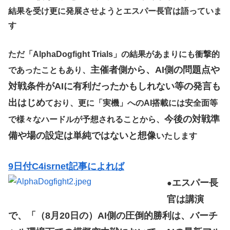
結果を受け更に発展させようとエスパー長官は語っていま
す
ただ「AlphaDogfight Trials」の結果があまりにも衝撃的
主催者側から、AI側の問題点や
であったこともあり、
対戦条件がAIに有利だったかもしれない等の発言も
出はじめ
ており、更に「実機」へのAI搭載には安全面等
今後の対戦準
で様々なハードルが予想されることから、
備や場の設定は単純ではないと想像
いたします
9日付C4isrnet記事によれば
エスパー長
●
官は講演
で、「（8月20日の）AI側の圧倒的勝利は、バーチ