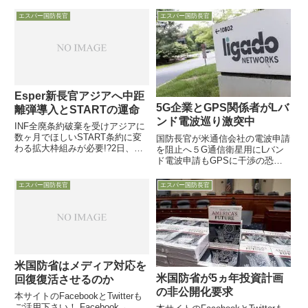
うねぇ・・・9日、エスパー国防
「国家非常事態宣言」を出して以
長官とMark Milley統合参謀本部
降、めまぐるしく変化していく米
エスパー国防長官
エスパー国防長官
議長がインターネット放送を行
国内のコロナウイルス対処の動き
い、Milley統合参謀本部議長が、
ですが、米国防省に関して体系的
米軍の即応態勢に...
にはまとめられませんが、ご紹...
Esper新長官アジアへ中距
5G企業とGPS関係者がLバ
離弾導入とSTARTの運命
ンド電波巡り激突中
INF全廃条約破棄を受けアジアに
数ヶ月でほしいSTART条約に変
国防長官が米通信会社の電波申請
わる拡大枠組みが必要!?2日、初
を阻止へ５G通信衛星用にLバン
めての外国訪問となる豪州との
ド電波申請もGPSに干渉の恐れ
2+2会合に向かうMark Esper新国
21日付C4INetは、米国の大手民
防長官は記者団に、「ロシアが履
間通信企業Ligado Networksが
エスパー国防長官
エスパー国防長官
行していない条約を維持しない」
2018年10月に打ち出した衛星を
との姿勢でIN...
利用した５Gネットワーク構築構
想に関し...
米国防省はメディア対応を
米国防省が5ヵ年投資計画
回復復活させるのか
の非公開化要求
本サイトのFacebookとTwitterも
ご活用下さい！ Facebook→