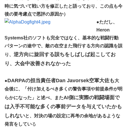
時に気づいて戦い方を修正したと語っており、この点も今
後の要考慮点で悪評の原因か）
●
ただし、
Heron
Systems社のソフトも完全ではなく、基本的な戦闘行動
パターンの途中で、敵の在空また飛行する方向の認識を誤
逆方向に旋回する誤ちをしばしば起こしてお
り、
り、大会中改善されなかった
DARPAの担当責任者Dan Javorsek空軍大佐も
●
大
会後に、「付け加えるべき多くの警告事項や前提条件が明
AI側に実際の戦闘場面で
らかになった」と述べ、また
は入手不可能な多くの事前データを与えていたかも
しれない
と、対決の場の設定に再考の余地があるような
発言をしてい
る