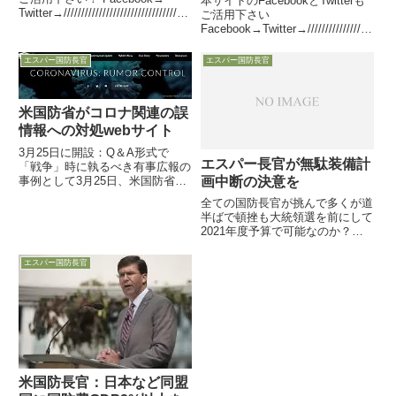
本サイトのFacebookとTwitterも
Twitter→////////////////////////////////////
ご活用下さい
////////////////////////////////////...
Facebook→Twitter→//////////////////
////////////////////////////////////////////////
/////////...
エスパー国防長官
エスパー国防長官
米国防省がコロナ関連の誤
情報への対処webサイト
3月25日に開設：Q＆A形式で
エスパー長官が無駄装備計
「戦争」時に執るべき有事広報の
画中断の決意を
事例として3月25日、米国防省報
道官が会見し、コロナウイルス
全ての国防長官が挑んで多くが道
（COVID-19）に関する国防省や
半ばで頓挫も大統領選を前にして
米軍の活動に対する間違った「う
2021年度予算で可能なのか？全
わさ」や「誤情報」を打ち消す
ての困難を知りつつ、あえて挑む
（dispel）ため、国防...
長官に敬意を表し27日、エスパ
エスパー国防長官
ー国防長官が軍需産業関連団体で
講演し、将来の米軍に必要な装備
を前線兵士に届けるため、古い...
米国防長官：日本など同盟