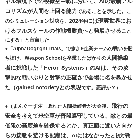
ャル環境下での模擬空中戦において、AIの最新アル
ゴリズムが人間を上回る能力
であることを示した。こ
2024年には現実世界にお
のシミュレーション対決を、
けるフルスケールの作戦機勝負へと発展させる
こと
にする」と宣言した
●
「AlphaDogfight Trials」で参加8企業チームの戦いを勝
人間操縦
ち抜け、Weapon Schoolを卒業したばかりの
者に挑戦した「Heron Systems」のAIは、その攻
撃的な戦いぶりと射撃の正確さで会場に名を轟かせ
た（gained notorietyとの表現
です。悪評か？）
飛行の
●（まんぐーす注→敗れた人間操縦者が大会後、
安全を考えて米空軍が普段遵守している、敵との最
低限の高度差を確保するとか、真正面に近い方向か
らの接敵を避ける配慮は、AIにはなかった
と初対戦