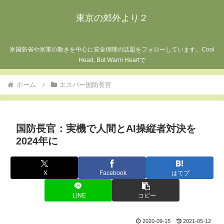
東京の郊外より２
米国防省や米軍の動きを中心に安全保障の話題をフォローしています。Cool
Head, But Warm Heartで
ホーム
エスパー国防長官
国防長官：実機で人間とAI操縦者対決を
2024年に
X
Facebook
はてブ
LINE
コピー
2020-09-15
2021-05-12