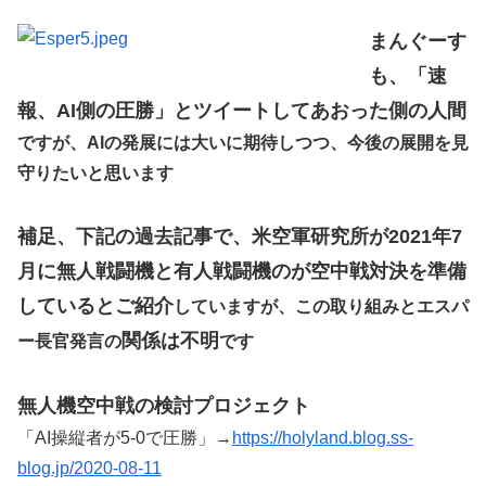
まんぐーす
も、「速
報、AI側の圧勝」とツイートしてあおった側の人間
ですが、AIの発展には大いに期待しつつ、今後の展開を見
守りたいと思います
補足、下記の過去記事で、米空軍研究所が2021年7
月に無人戦闘機と有人戦闘機のが空中戦対決を準備
しているとご紹介
していますが、この取り組みとエスパ
関係は不明
ー長官発言の
です
無人機空中戦の検討プロジェクト
「AI操縦者が5-0で圧勝」→
https://holyland.blog.ss-
blog.jp/2020-08-11