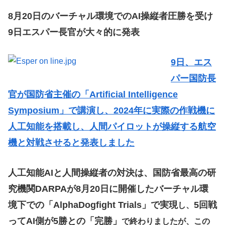
8月20日のバーチャル環境でのAI操縦者圧勝を受け
9日エスパー長官が大々的に発表
9日、エス
パー国防長
官が国防省主催の「Artificial Intelligence
Symposium」で講演し、2024年に実際の作戦機に
人工知能を搭載し、人間パイロットが操縦する航空
機と対戦させると発表しました
人工知能AIと人間操縦者の対決は、国防省最高の研
究機関DARPAが8月20日に開催したバーチャル環
境下での「AlphaDogfight Trials」で実現
5回戦
し、
ってAI側が5勝との「完勝」
で終わりましたが、この