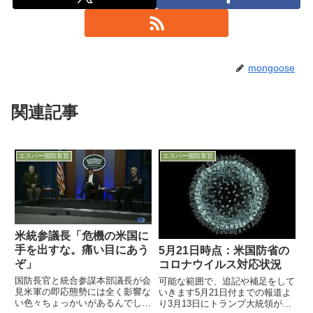
mongoose
関連記事
エスパー国防長官
エスパー国防長官
米統参議長「危機の米国に
手を出すな。痛い目にあう
5月21日時点：米国防省の
ぞ」
コロナウイルス対応状況
国防長官と統合参謀本部議長が会
可能な範囲で、追記や補足をして
見米軍の即応態勢には全く影響な
いきます5月21日付までの報道よ
い色々ちょっかいがあるんでしょ
り3月13日にトランプ大統領が