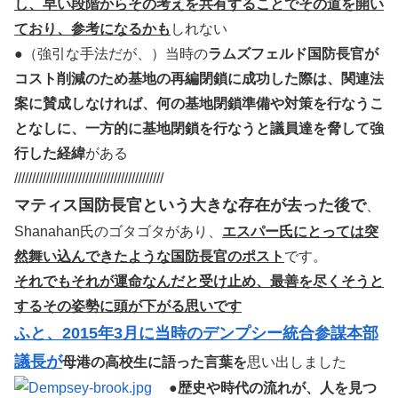
し、早い段階からその考えを共有することでその道を開い
ており、参考になるかも
しれない
●（強引な手法だが、）当時の
ラムズフェルド国防長官が
コスト削減のため基地の再編閉鎖に成功した際は、関連法
案に賛成しなければ、何の基地閉鎖準備や対策を行なうこ
となしに、一方的に基地閉鎖を行なうと議員達を脅して強
行した経緯
がある
//////////////////////////////////////////
マティス国防長官という大きな存在が去った後で
、
Shanahan氏のゴタゴタがあり、
エスパー氏にとっては突
然舞い込んできたような国防長官のポスト
です。
それでもそれが運命なんだと受け止め、最善を尽くそうと
するその姿勢に頭が下がる思いです
ふと、2015年3月に当時のデンプシー統合参謀本部
議長が
母港の高校生に語った言葉を
思い出しました
●
歴史や時代の流れが、人を見つ