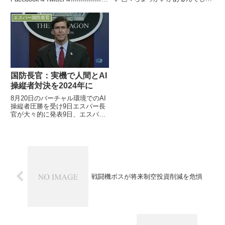
うねぇ・・・9日、エスパー国防
////////////////////////////////////////////////
長官とMark Milley統合参謀本部
/////////...
エスパー国防長官
議長がインターネット放送を行
い、Milley統合参謀本部議長が、
米軍の即応態勢に...
国防長官：実機で人間とAI
操縦者対決を2024年に
8月20日のバーチャル環境でのAI
操縦者圧勝を受け9日エスパー長
官が大々的に発表9日、エスパー
国防長官が国防省主催の
「Artificial Intelligence
Symposium」で講演し、2024年
に実際の作戦機に人工知能を搭載
し、...
戦闘機ボスが将来制空投資削減を危惧