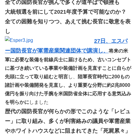
全ての国防長官が挑んで多くが道半ばで頓挫も
大統領選を前にして2021年度予算で可能なのか？
全ての困難を知りつつ、あえて挑む長官に敬意を表
し
27日、エスパ
ー国防長官が軍需産業関連団体で講演し、
将来の米
軍に必要な装備を前線兵士に届けるため、古いコンセプト
に基づき続いている事業や装備計画を見直すことに自らが
先頭に立って取り組むと明言
し、
陸軍長官時代に200もの
諸計画や装備開発を見直し、より重要な分野に約2兆8000
億円を振り向けた手腕を米国防省全体に応用する意気込み
を明らかに
しました
歴代の国防長官が何らかの形でこのような「レビュ
ー」に取り組み、多くが利害絡みの議員や軍需産業
やホワイトハウスなどに阻まれてきた「死屍累々」