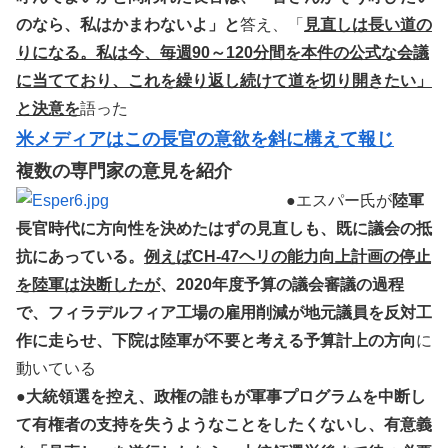
のなら、私はかまわないよ」と
答え、「
見直しは長い道の
りになる。私は今、毎週90～120分間を本件の公式な会議
に当てており、これを繰り返し続けて道を切り開きたい」
と決意を
語った
米メディアはこの長官の意欲を斜に構えて報じ
複数の専門家の意見を紹介
●エスパー氏が
陸軍
長官時代に方向性を決めたはずの見直しも、既に議会の抵
抗にあっている。
例えばCH-47ヘリの能力向上計画の停止
を陸軍は決断したが
、2020年度予算の議会審議の過程
で、フィラデルフィア工場の雇用削減が地元議員を反対工
作に走らせ、下院は陸軍が不要と考える予算計上の方向
に
動いている
●
大統領選を控え、政権の誰もが軍事プログラムを中断し
て有権者の支持を失うようなことをしたくないし、有意義