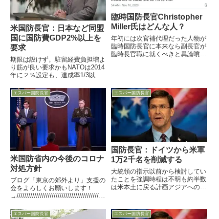
臨時国防長官Christopher
Miller氏はどんな人？
米国防長官：日本など同盟
国に国防費GDP2%以上を
年初には次官補代理だった人物が
臨時国防長官に本来なら副長官が
要求
臨時長官職に就くべきと異論噴出
期限は設けず。駐留経費負担増よ
中ですが9日、トランプ大統領が
り筋が良い要求かもNATOは2014
ツイートで、エスパー国防長官を
年に２％設定も、達成率1/3以下
更迭し、2020年初には次官補代
16日、エスパー国防長官が加州
理だったChristopher Miller国家対
サンタモニカのRAND研究所で講
テロセン...
エスパー国防長官
エスパー国防長官
演し、日本を含む同盟諸国に対し
「防衛費を国内総生産（GDP）
比で少なくとも２％に...
国防長官：ドイツから米軍
米国防省内の今後のコロナ
1万2千名を削減する
対処方針
大統領の指示以前から検討してい
たことを強調時程は不明も約半数
ブログ「東京の郊外より」支援の
は米本土に戻る計画アジアへの移
会をよろしくお願いします！
動は「現時点で計画なし」29
→/////////////////////////////////////////////
日、エスパー国防長官が欧州米軍
/////////////////////////米軍兵士を優先
司令官（兼ねてNATO司令官）ら
度で４階層に分けて検査経済活...
エスパー国防長官
エスパー国防長官
を伴って会見を行い、トランプ大