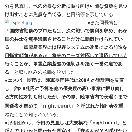
分を見直し、他の必要な分野に振り向け可能な資源を見つ
け出すことに焦点を当てる
」と目的等を示している
●また同長官は
「
国防省勤務のプロたちは、次の戦いで勝利を収め、わが
国の兵士を無事帰還させることだけに動機付けられてい
る
」、「
軍需産業界には現存システムの改良による前進を
目指す傾向があるが、将来のニーズ対応して適応していく
行くことが、軍需産業基盤の強靭さを築く一番の道であ
る
」と取り組みの意義を説明した
●
エスパー長官は、陸軍長官時代に200もの諸計画を見直
し、約2.8兆円の予算を他の優先度の高い事業に振り向け
る方向性を打ち出したが、その際、陸軍省内で夜遅くまで
「night court」
関係者を集めて
と呼ばれた検討会を重
ねた
ことで知られている。
●記者団から、
今回の見直しは大規模な「night court」と
呼んでよいかと問われた長官は、「皆さんがそう呼びたい