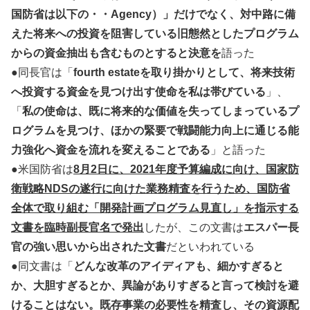
国防省は以下の・・Agency）」だけでなく、対中路に備
えた将来への投資を阻害している旧態然としたプログラム
からの資金抽出も含むものとすると決意を
語った
●同長官は「
fourth estateを取り掛かりとして、将来技術
へ投資する資金を見つけ出す使命を私は帯びている
」、
「
私の使命は、既に将来的な価値を失ってしまっているプ
ログラムを見つけ、ほかの緊要で戦闘能力向上に通じる能
力強化へ資金を流れを変えることである
」と語った
●米国防省は
8月2日に、2021年度予算編成に向け、国家防
衛戦略NDSの遂行に向けた業務精査を行うため、国防省
全体で取り組む「開発計画プログラム見直し」を指示する
文書を臨時副長官名で発出
したが、この文書は
エスパー長
官の強い思いから出された文書
だといわれている
●同文書は「
どんな改革のアイディアも、細かすぎると
か、大胆すぎるとか、異論がありすぎると言って検討を避
けることはない。既存事業の必要性を精査し、その資源配