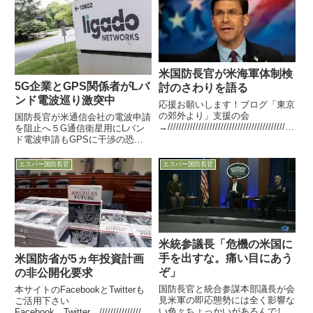
統領が6月に発表した「ドイツ
が...
米国防長官が米海軍体制検
5G企業とGPS関係者がLバ
討のさわりを語る
ンド電波巡り激突中
応援お願いします！ブログ「東京
の郊外より」支援の会
国防長官が米通信会社の電波申請
→/////////////////////////////////////////////
を阻止へ５G通信衛星用にLバン
/////////////約半年、国防省が行った
ド電波申請もGPSに干渉の恐れ
海軍体制検討4月に資料がリーク
21日付C4INetは、米国の大手民
され、空母2隻削減案...
間通信企業Ligado Networksが
エスパー国防長官
エスパー国防長官
2018年10月に打ち出した衛星を
利用した５Gネットワーク構築構
想に関し...
米統参議長「危機の米国に
手を出すな。痛い目にあう
米国防省が5ヵ年投資計画
ぞ」
の非公開化要求
国防長官と統合参謀本部議長が会
本サイトのFacebookとTwitterも
見米軍の即応態勢には全く影響な
ご活用下さい
い色々ちょっかいがあるんでしょ
Facebook→Twitter→//////////////////