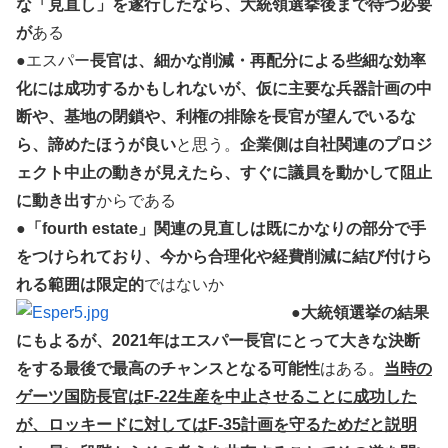
な「見直し」を遂行したなら、大統領選挙後まで待つ必要
が
ある
●エスパー
長官は、細かな削減・再配分による些細な効率
化には成功するかもしれないが、仮に主要な兵器計画の中
断や、基地の閉鎖や、利権の排除を長官が望んでいるな
ら、諦めたほうが良い
と思う。
企業側は自社関連のプロジ
ェクト中止の動きが見えたら、すぐに議員を動かして阻止
に動き出す
からである
●
「fourth estate」関連の見直しは既にかなりの部分で手
をつけられており、今から合理化や経費削減に結び付けら
れる範囲は限定的
ではないか
●
大統領選挙の結果
にもよるが、2021年はエスパー長官にとって大きな決断
をする最後で最高のチャンスとなる可能性
はある。
当時の
ゲーツ国防長官はF-22生産を中止させることに成功した
が、ロッキードに対してはF-35計画を守るためだと説明