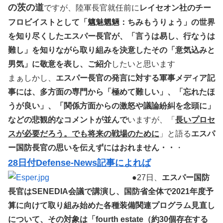
の茨の道
ですが、陸軍長官就任前に
レイセオン社のチー
フロビイストとして「魑魅魍魎：ちみもうりょう」の世界
を知り尽くしたエスパー長官が、「言うは易し、行なうは
難し」を知りながら取り組みを決意したその「意気込みと
男気」に敬意を表し、ご紹介
したいと思います
まぁしかし、
エスパー長官の発言に対する軍事メディア記
事には、多方面の専門から「極めて難しい」、「忘れたほ
うが良い」、「関係方面からの激怒や議論紛糾を念頭に」
などの悲観的なコメントが並んで
いますが、「
長いプロセ
スが必要だろう。でも将来の戦場のために
」と語る
エスパ
ー国防長官の思いを伝えずにはおれません・・
・
28日付Defense-News記事によれば
●27日、
エスパー国防
長官はSENEDIA会議で講演し、国防省全体で2021年度予
算に向けて取り組み始めた各種装備関連プログラム見直し
について、その対象は「fourth estate（約30個存在する