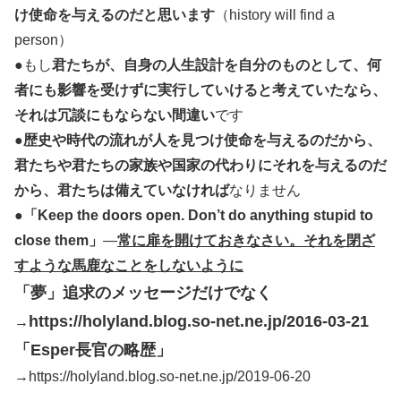
け使命を与えるのだと思います
（history will find a
person）
●もし
君たちが、自身の人生設計を自分のものとして、何
者にも影響を受けずに実行していけると考えていたなら、
それは冗談にもならない間違い
です
●
歴史や時代の流れが人を見つけ使命を与えるのだから、
君たちや君たちの家族や国家の代わりにそれを与えるのだ
から、君たちは備えていなければ
なりません
●
「Keep the doors open. Don’t do anything stupid to
close them」
—
常に扉を開けておきなさい。それを閉ざ
すような馬鹿なことをしないように
「夢」追求のメッセージだけでなく
https://holyland.blog.so-net.ne.jp/2016-03-21
→
「Esper長官の略歴」
→https://holyland.blog.so-net.ne.jp/2019-06-20