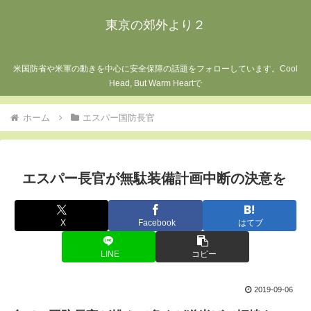
東京の郊外より２
米国防省や米軍の動きを中心に安全保障の話題をフォローしています。Cool
Head, But Warm Heartで
ホーム
エスパー国防長官
エスパー長官が無駄装備計画中断の決意を
X
Facebook
はてブ
LINE
コピー
2019-09-06