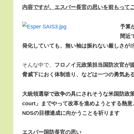
内容ですが、エスパー長官の思いを前もって
予算
間近
発化していても、無い袖は振れない厳しさが
そんな中で、
フロノイ元政策担当国防次官が提
脅威下におく体制造り、などは一つの勇気あ
大統領選挙で政争の具にされそうな米国防政策で
court」までやって改革を進めようとする
NDSの目標達成に向かうことを祈ります
エスパー国防長官の思い