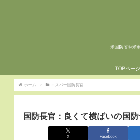
米国防省や米軍の
TOPペー
ホーム
エスパー国防長官
国防長官：良くて横ばいの国防
X
Facebook