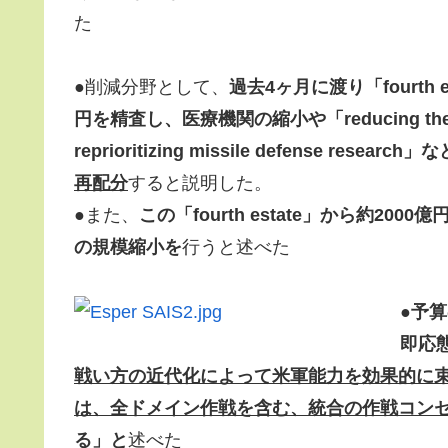
た
●削減分野として、
過去4ヶ月に渡り「fourth
円を精査し、医療機関の縮小や「reducing the Coope
reprioritizing missile defense researc
再配分
すると説明した。
●また、
この「fourth estate」から約200
の規模縮小を
行うと述べた
●
予算
即応
戦い方の近代化によって米軍能力を効果的に
は、全ドメイン作戦を含む、統合の作戦コン
る」と
述べた