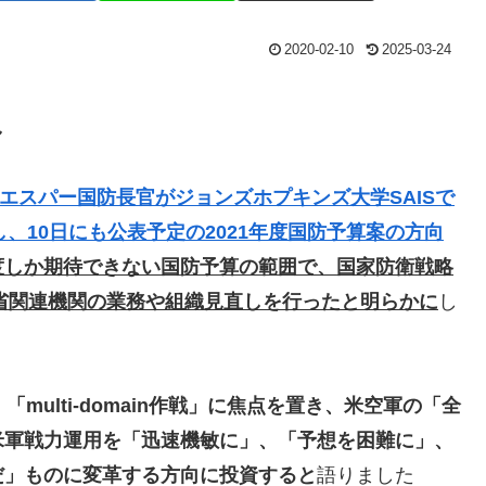
2020-02-10
2025-03-24
し
、エスパー国防長官がジョンズホプキンズ大学SAISで
し、10日にも公表予定の2021年度国防予算案の方向
度しか期待できない国防予算の範囲で、国家防衛戦略
防省関連機関の業務や組織見直しを行ったと明らかに
し
、「multi-domain作戦」に焦点を置き、米空軍の「全
米軍戦力運用を「迅速機敏に」、「予想を困難に」、
だ」ものに変革する方向に投資すると
語りました