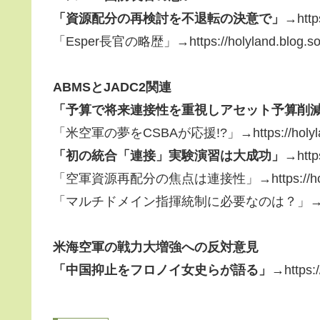
「資源配分の再検討を不退転の決意で」
→https
「Esper長官の略歴」→https://holyland.blog.so-n
ABMSとJADC2関連
「予算で将来連接性を重視しアセット予算削
「米空軍の夢をCSBAが応援!?」→https://holyland.b
「初の統合「連接」実験演習は大成功」
→https
「空軍資源再配分の焦点は連接性」→https://holyland.
「マルチドメイン指揮統制に必要なのは？」→https://holy
米海空軍の戦力大増強への反対意見
「中国抑止をフロノイ女史らが語る」
→https:/