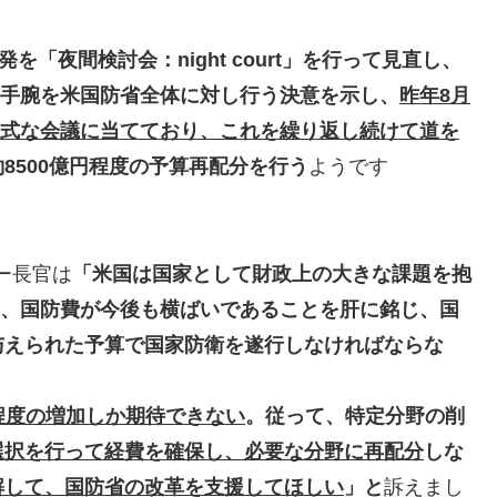
「夜間検討会：night court」を行って見直し、
けた手腕を米国防省全体に対し行う決意を示し、
昨年8月
の公式な会議に当てており、これを繰り返し続けて道を
8500億円程度の予算再配分を行う
ようです
ー長官は
「米国は国家として財政上の大きな課題を抱
、国防費が今後も横ばいであることを肝に銘じ、国
与えられた予算で国家防衛を遂行しなければならな
程度の増加しか期待できない
。従って、特定分野の削
選択を行って経費を確保し、必要な分野に再配分
しな
解して、国防省の改革を支援してほしい
」と
訴えまし