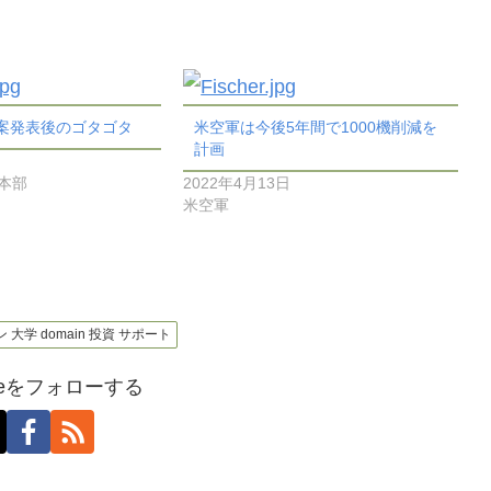
算案発表後のゴタゴタ
米空軍は今後5年間で1000機削減を
計画
謀本部
2022年4月13日
米空軍
ン 大学 domain 投資 サポート
oseをフォローする