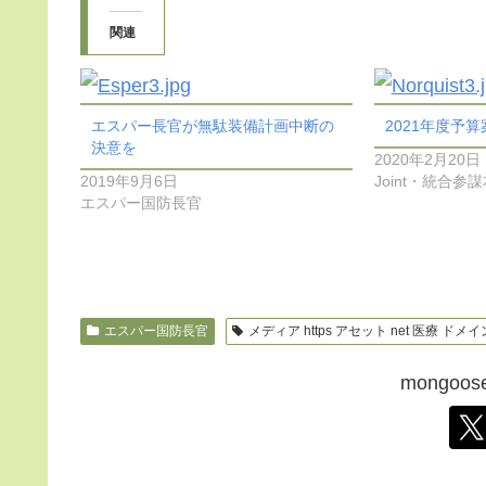
関連
エスパー長官が無駄装備計画中断の
2021年度予
決意を
2020年2月20日
2019年9月6日
Joint・統合参
エスパー国防長官
エスパー国防長官
メディア https アセット net 医療 ドメイ
mongo