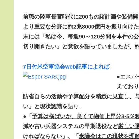
前職の陸軍長官時代に200もの諸計画や装備開発を
より重要な分野に約2兆8000億円を振り向
末には「私は今、毎週90～120分間を本件
切り開きたい」と意欲を語って
いましたが、約
7日付米空軍協会web記事によれば
●エスパ
えており
防省自らの活動や予算配分を精緻に見直し、
い」と現状認識を
語り、
●
「
予算は横ばいか、良くて物価上昇分3-5％
減や古い兵器システムの早期退役など
厳しい
ければならない」、「
米議会はこの現状を理