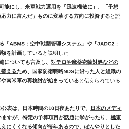
可能にし、米軍戦力運用を「迅速機敏に」、「予想
適応力に富んだ」ものに変革する方向に投資する
と説
る
「ABMS：空中戦闘管理システム」や「JADC2：
増額
を計画
していると説明した
編
についても言及し、
対テロや麻薬密輸対処などの
り替える
ため、国家防衛戦略NDSに沿った人と組織の
軍や南米軍の再検討が始まっている
と伝えられている
案の公表は、日本時間の10日夜あたり
で、
日本のメディ
いますが、特定の予算項目が話題に挙がったり、
極東
見えにくくなる傾向が毎年あるので、ぼんやりとした