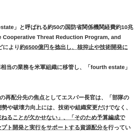
 estate」と呼ばれる約50の国防省関係機関経費約10兆
rative Threat Reduction Program, and
h」などにより
約6500億円を捻出し、核抑止や技術開発に
0億円相当の業務を米軍組織に移管し、「fourth estate」
の再配分先の焦点としてエスパー長官は
、「部隊の
態勢や破壊力向上には、技術や組織変更だけでなく、
束ねることが欠かせない」、「そのため予算編成で
セプト開発と実行をサポートする資源配分を
行ってい