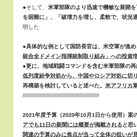
●そして、
米軍部隊のより迅速で機敏な展開を
を困難に」、「破壊力を増し、柔軟で、状況
明した
●
具体的な例として
国防長官は、米空軍が進め
統合全ドメイン指揮統制取り組み」への投資
●
更に、地域戦闘コマンドを含む米軍部隊の再
低列度紛争対処から、中国やロシア対処に切
再構築を検討していると述べた。
米アフリカ
//////////////////////////////////////////////////
2021年度予算（2020年10月1日から使用）
アでも11日の新聞には概要が掲載される
と思
関連の予算のみに焦点が当って全体の狙いが