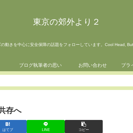
東京の郊外より２
動きを中心に安全保障の話題をフォローしています。Cool Head, But Wa
ジ
ブログ執筆者の思い
お問い合わせ
プラ
と共存へ
はてブ
LINE
コピー