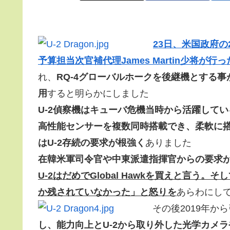
23日、米国政府の
予算担当次官補代理James Martin少将が行
れ、
RQ-4グローバルホークを後継機とする事
用
すると明らかにしました
U-2偵察機はキューバ危機当時から活躍して
高性能センサーを複数同時搭載でき、柔軟に
はU-2存続の要求が根強く
ありました
在韓米軍司令官や中東派遣指揮官からの要求
U-2はだめでGlobal Hawkを買えと言う
か残されていなかった」と怒りを
あらわにし
その後2019年か
し、能力向上とU-2から取り外した光学カメラ