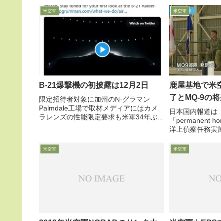
年頃の1500名不足から悪化し...
らない任務であ
米空軍
米空軍
ています。
B-21爆撃機の初披露は12月2日
鹿屋基地で米空
了とMQ-9の
限定招待者対象に加州のN-グラマン
Palmdale工場で取材メディアにはカメ
日本国内報道は
ラレンズの性能限定要求も米軍34年ぶり
「permanent
の新型爆撃機のお披露目です（B-2以
洋上偵察任務実施
来）10月20日、B-21爆撃機を開発製造
でにMQ-9半減
担当するNorthrop Grumman社がツイ...
児島県の海上自
米空軍
米空軍
の無人偵察攻撃機
31...