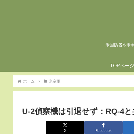
米国防省や米軍の
TOPペー
ホーム
米空軍
U-2偵察機は引退せず：RQ-4
X
Facebook