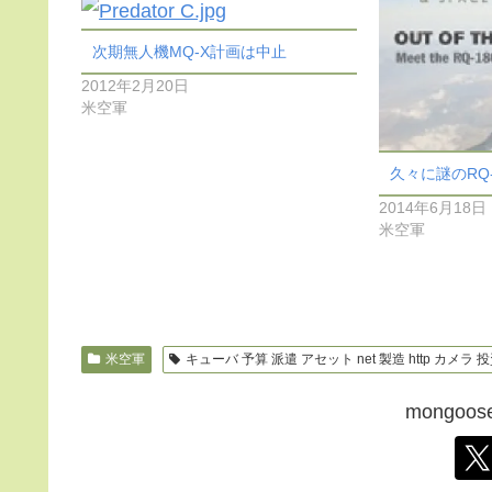
次期無人機MQ-X計画は中止
2012年2月20日
米空軍
久々に謎のRQ
2014年6月18日
米空軍
米空軍
キューバ 予算 派遣 アセット net 製造 http カメラ 投資 
mongo