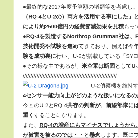
●最終的な2017年度予算額の増額等を考慮し
（RQ-4とU-2の）両方を活用する事にした」
により約2500億円の経費節減効果を見積
もっ
●
RQ-4を製造するNorthrop Grumman
技術開発や試験を進めて
きており、例えば今年
験を成功裏に
行い、U-2が搭載している「SY
●その様な中であるが、
米空軍は断固としてU
/////////////////////////////////////////////////////////////
U-2偵察機を維持
4センサー能力向上がどのような扱いになるの
今回のU-2とRQ-4
共存の判断が、前線部隊に
重く
することになります。
また、
RQ-4の増産にもマイナスでしょうから
が被害を被るのでは・・と懸念
します。既に