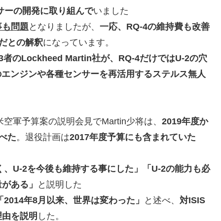
センサーの開発に取り組んで
いました
事も問題
となりましたが、
一応、RQ-4の維持費も改善
価だとの解釈
になっています。
Lockheed Martin社が、RQ-4だけではU-2の穴
2のエンジンや各種センサーを再活用するステルス無人
度米空軍予算案の説明会見でMartin少将は、
2019年度か
べた
。退役計画は
2017年度予算にも含まれていた
く、U-2を今後も維持する事にした」「U-2の能力も必
量がある」
と説明した
2014年8月以来、世界は変わった」
と述べ、
対ISIS
理由を説明
した。