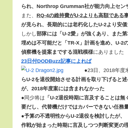
られ、Northrop Grumman社が能力向上
また、
RQ-4の維持費がU-2よりも高額である
が見られ、長期的には老朽化したU-2より安
しかし
部隊には「U-2愛」が強くあり、また第3者の
埋めは不可能だと「TR-X」計画を進め、U-
偵察機を提案までする混戦模様
にありました
23日付DODBuzz記事によれば
●23日、2018年
らU-2を退役開始させる計画を取り下げると述
が、2018年度案には含まれなかった
●同少将は
「U-2退役時期に言及することは無
要だし、代替機だけではカバーできない任務
●
予算の不透明性からU-2退役を検討したが、「
作戦が始まった時期に言及しつつ判断変更の