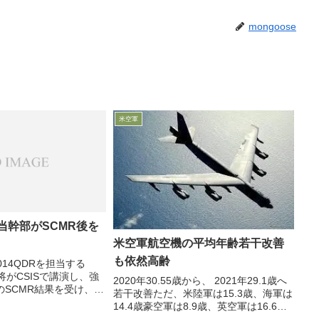
mongoose
米空軍
当幹部がSCMR後を
米空軍航空機の平均年齢若干改善
も依然高齢
014QDRを担当する
st少将がCSISで講演し、強
2020年30.55歳から、 2021年29.1歳へ
のSCMR結果を受け、
若干改善ただ、米陸軍は15.3歳、海軍は
定作業に取り組む姿勢につ
14.4歳豪空軍は8.9歳、英空軍は16.6歳
。慎重に進めなければな