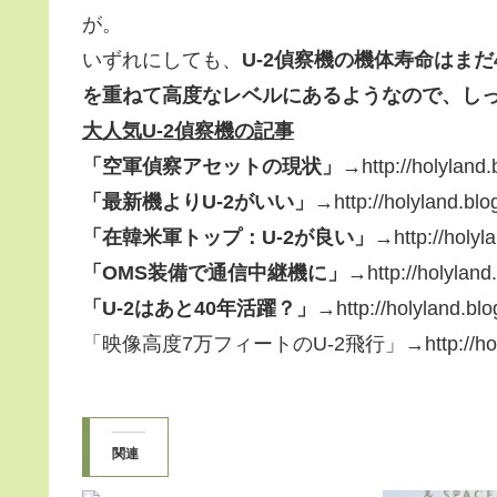
が。
いずれにしても、
U-2偵察機の機体寿命はま
を重ねて高度なレベルにあるようなので、し
大人気U-2偵察機の記事
「空軍偵察アセットの現状」→
http://holyland
「最新機よりU-2がいい」→
http://holyland.bl
「在韓米軍トップ：U-2が良い」→
http://holy
「OMS装備で通信中継機に」→
http://holylan
「U-2はあと40年活躍？」→
http://holyland.bl
「映像高度7万フィートのU-2飛行」→http://holyland.
関連