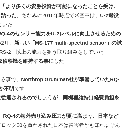
、「より多くの資源投資が可能になったことを受け、
と語った
。ちなみに2016年時点で米空軍は、
U-2退役
ていた
社は、RQ-4のセンサー能力をU-2レベルに向上させるための
2月、
新しい「MS-177 multi-spectral sensor」の試
ERS-2」以上の能力を狙う取り組みをしていた
-2偵察機を維持する事にした
する事で、
Northrop Grumman社が準備していたRQ-
か不明
です。
は歓迎されるのでしょうが、両機種維持は経費負担を
、RQ-4の海外売り込み圧力が更に高まり、日本など
ブロック30を買わされた日本は被害者かも知れません