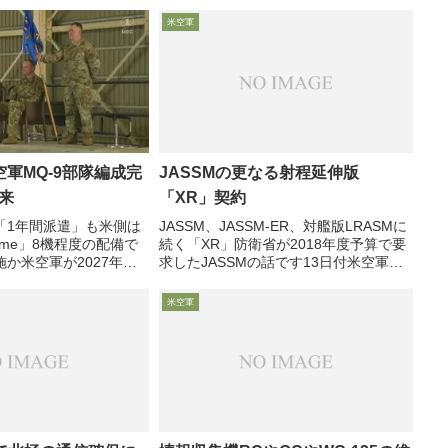
と比べれば・・・11月23日付米空軍協
ることもタップリ強調し
会web記事が、米空軍航空機の「機種別
米空軍
平均年齢データ」を紹介し、...
軍MQ-9部隊編成完
JASSMの更なる射程延伸版
将来
「XR」契約
「1年間派遣」も米側は
JASSM、JASSM-ER、対艦版LRASMに
 home」8機程度の配備で
続く「XR」防衛省が2018年度予算で要
か米空軍が2027年ま
求したJASSMの話です13日付米空軍協
を計画する中10月23日鹿
会web記事は、米空軍が昨年からロッキ
衛隊鹿屋基地で、米空軍
ードに検討を依頼していた長射程空対地
米空軍
MQ-9を運用する第
ミサイルJASSMの更なる射程延伸バー...