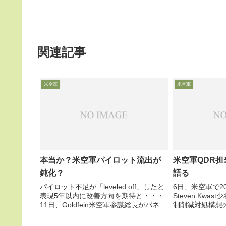
関連記事
米空軍
米空軍
本当か？米空軍パイロット流出が
米空軍QDR担
鈍化？
語る
パイロット不足が「leveled off」したと
6日、米空軍で2
表現5年以内に改善方向を期待と・・・
Steven Kwa
11日、Goldfein米空軍参謀総長がパネル
制削減対処構想
討議に登壇し、米空軍パイロットポスト
2014QDR策
の約1割に当たる2000名が不足し、2016
いて語りました