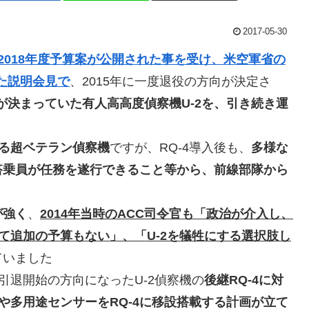
2017-05-30
2018年度予算案が公開された事を受け、米空軍省の
った説明会見で
、2015年に一度退役の方向が決定さ
が決まっていた有人高高度偵察機U-2を、引き続き運
いる超ベテラン偵察機
ですが、RQ-4導入後も、
多様な
搭乗員が任務を遂行できること等から、前線部隊から
が強く
、
2014年当時のACC司令官も「政治が介入し、
。そして追加の予算もない」、「U-2を犠牲にする選択肢し
ていました
ら引退開始の方向になったU-2偵察機の
後継RQ-4に対
や多用途センサーをRQ-4に移設搭載する計画が立て