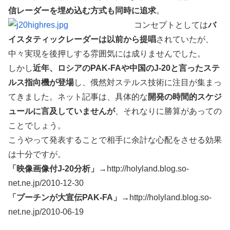
信レーダーを埋め込む方式も同時に追求
。
コンセプトとしては
バ
イスタティックレーダーは以前から提唱
されていたが、
中々実現を後押しする雰囲気には成りませんでした。
しかし
近年、ロシアのPAK-FAや中国のJ-20と言ったステ
ルス指向機が登場
し、俄然対ステルス技術に注目が集まっ
てきました。ネット記事は、具体的な
開発の時間的スケジ
ュールに言及していませんが
、それなりに勝算があっての
ことでしょう。
こうやって発表することで相手に余計な心配をさせる効果
は十分ですが。
「映像画像付J-20分析」→
http://holyland.blog.so-
net.ne.jp/2010-12-30
「プーチンが大宣伝PAK-FA」→
http://holyland.blog.so-
net.ne.jp/2010-06-19