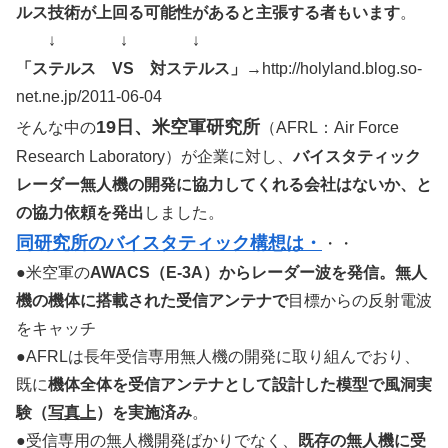
ルス技術が上回る可能性があると主張する者もいます
。
↓ ↓ ↓
「ステルス VS 対ステルス」
→http://holyland.blog.so-
net.ne.jp/2011-06-04
19日、米空軍研究所
そんな中の
（AFRL：Air Force
Research Laboratory）が企業に対し、
バイスタティック
レーダー無人機の開発に協力してくれる会社はないか、と
の協力依頼を発出
しました。
同研究所のバイスタティック構想は・
・・
●米空軍の
AWACS（E-3A）からレーダー波を発信。無人
機の機体に搭載された受信アンテナで
目標からの反射電波
をキャッチ
●AFRLは長年受信専用無人機の開発に取り組んでおり、
既に
機体全体を受信アンテナとして設計した模型で風洞実
験（
写真上
）を実施済み
。
●受信専用の無人機開発ばかりでなく、
既存の無人機に受