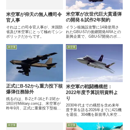
米空軍が次世代巨大貫通弾
米空軍が仰天の無人機司令
の開発＆試作2年契約
官人事
イラン核施設攻撃に14発使用さ
それはこの司令官人事が、米国防
れたGBU-57の後継開発ARAとの
省及び米空軍にとって極めてシン
新興企業で、GBU-57開発のボー
ボリックだからです。
イングは支援提携3万ポンド弾
GBU-57より軽量の2.2万ポンド以
米空軍
米空軍
下弾を要求約10個の小型版と3～
5個の実物大弾頭を納入へ9月8日
付Defe...
正式にB-52から重力投下核
米空軍の戦闘機構想：
爆弾任務除外
2022年度予算説明資料よ
り
残るのは、B-2とF-16とF-15Eか
18日付Military.comは、米空軍が
2030年代までの構想を含め来年
昨年9月、正式に重量投下型核爆
度予算を語る2026年までに421機
弾である「B61-7とB83-1」をB-
を退役、304機を新規導入米空軍
52に搭載しないことを部隊に指
協会機関紙が、5月27日にバイデ
示したと報じています実際には前
ン政権が発表予定の2022年度予
米空軍
米空軍
線部隊では、数年前から重力...
算案に関する米空軍作成の「論