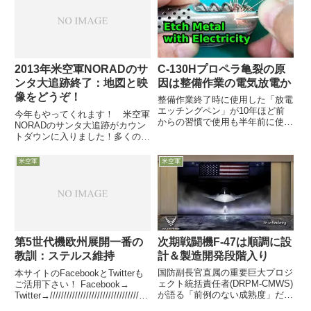
点：talking points」ペーパーを入
手...
C-130Hプロペラ亀裂の原
2013年米空軍NORADのサ
因は整備作業の電気放電か
ンタ大追跡終了：地図と映
像をどうぞ！
整備作業終了時に使用した「放電
エッチングペン」が10年ほど前
今年もやってくれます！ 米空軍
からの習慣で使用も半年前に使用
NORADのサンタ大追跡がカウン
停止11月8日付米空軍協会web記
トダウンに入りました！多くのボ
事が米空軍輸送コマンド報道官か
ランティアに支えられた「遊び
らの情報として、米空軍C-130H
心」いっぱいの恒例行事です。是
米空軍
米空軍
型機で「54H60プロペラ」を使用
非覗いてみてください
している機体のプロ...
次期戦闘機F-47は順調に設
第5世代機欧州展開一番の
計＆製造開発段階入り
教訓：ステルス維持
国防副長官直属の重要巨大プロジ
本サイトのFacebookとTwitterも
ェクト統括責任者(DRPM-CMWS)
ご活用下さい！ Facebook→
が語る「前例のない成熟度」だと
Twitter→////////////////////////////////////
順調さを表現再び「F-47 will fly
////////////////////////////////結構、展...