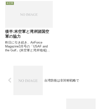
in this administration」と2028年
米空軍
の初飛行予定確認7月29日、米空
軍の新...
後半:米空軍と湾岸諸国空
軍の協力
昨日に引き続き、AirForce
Magazine3月号の「USAF and
the Gulf」(米空軍と湾岸地域)か
ら、オイルマネーで潤う湾岸諸国
空軍の状況を地域の米空軍司令官
の視点で紹介したい思います。
台湾防衛は非対称戦略で