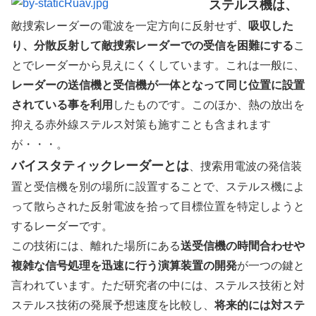
ステルス機は、
敵捜索レーダーの電波を一定方向に反射せず、
吸収した
り、分散反射して敵捜索レーダーでの受信を困難にする
こ
とでレーダーから見えにくくしています。これは一般に、
レーダーの送信機と受信機が一体となって同じ位置に設置
されている事を利用
したものです。このほか、熱の放出を
抑える赤外線ステルス対策も施すことも含まれます
が・・・。
バイスタティックレーダーとは
、捜索用電波の発信装
置と受信機を別の場所に設置することで、ステルス機によ
って散らされた反射電波を拾って目標位置を特定しようと
するレーダーです。
この技術には、離れた場所にある
送受信機の時間合わせや
複雑な信号処理を迅速に行う演算装置の開発
が一つの鍵と
言われています。ただ研究者の中には、ステルス技術と対
ステルス技術の発展予想速度を比較し、
将来的には対ステ