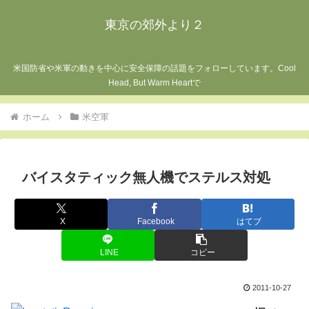
東京の郊外より２
米国防省や米軍の動きを中心に安全保障の話題をフォローしています。Cool
Head, But Warm Heartで
ホーム
米空軍
バイスタティック無人機でステルス対処
X
Facebook
はてブ
LINE
コピー
2011-10-27