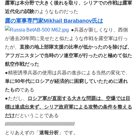
露軍は本分野で大きく後れを取り、シリアでの作戦は露軍
近代化の試験
のようなものだった
露の軍事専門家Mikhail Barabanov氏は
●兵器が新しくなり、西側
が過去20年間に見せたと似たような作戦を露空軍は行っ
たが、
直接の地上部隊支援の比率が低かったのを除けば、
アフガニスタンで当時のソ連空軍が行ったのと極めて似た
航空作戦だった
●精密誘導兵器の使用は兵器の進歩による当然の変化で、
単に90年代にロシアが経済的に困窮していたために遅れ
たもの
である
●ただし、
ロシア軍が直面する大きな問題は、空爆では目
標は達成出来ず、シリア政府軍による攻勢の条件を整える
だけ
だということである
/////////////////////////////////////////////////////////
とりあえずの「
速報分析
」です。