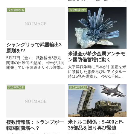
めたと伝え、その概要を紹介して
のMDシステムの指針を示したミ
います
サイル防衛見直しについて演説
安全保障全般
安全保障全般
し、米国のBMD努力に依存して
いる同盟国等に負担を求めていく
考えを再び強調しましたこの...
シャングリラで武器輸出3
原則を!?
米議会が希少金属アンチモ
5月27日（金）、武器輸出3原則
ン国防備蓄増に動く
関連の日米間の懸案、日米が共同
太平洋戦争時に日本が中国産を米
開発している弾道ミサイル迎撃用
に禁輸した悪夢再びレアメタル一
ミサイルの海上発射型SM-3
時は5兆円備蓄も、今や1千億円
Block IIAの輸出許可問題に関す
程度に米国が国家備蓄や国内リサ
る発言が日米双方で報じられてい
イクル強化に乗り出すも2025年
ます。それと次週末ゲーツ長官が
安全保障全般
安全保障全般
には備蓄が破産状態の危機感6月
またシャングリラに登場です。
8日付Defense-Newsは、米国製兵
器や国防装備品に...
米トルコ関係：S-400とF-
複数情報筋：トランプが一
35部品を巡り再び緊迫
転国防費増へ？