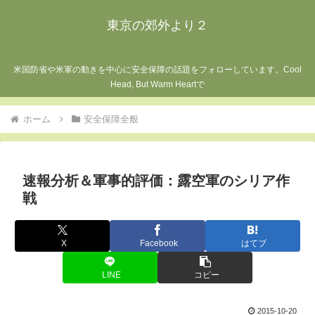
東京の郊外より２
米国防省や米軍の動きを中心に安全保障の話題をフォローしています。Cool
Head, But Warm Heartで
ホーム
安全保障全般
速報分析＆軍事的評価：露空軍のシリア作
戦
X
Facebook
はてブ
LINE
コピー
2015-10-20