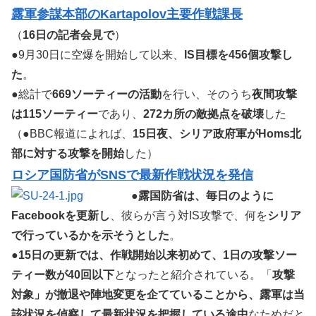
露軍参謀本部のKartapolov主要作戦課長
（
16日の記者会見で
）
●9月30日に空爆を開始して以来、
IS目標を456個攻撃し
た
。
●総計で
669ソーティーの活動
を行い、そのうち
夜間攻撃
は115ソーティー
であり、
272カ所の敵拠点を破壊
した
（●BBC報道によれば、
15日夜、シリア政府軍がHoms北
部に対する攻撃を開始
した）
ロシア国防省がSNSで最新作戦状況を発信
●
露国防省は、毎日のように
Facebookを更新し
、彼らが言う対IS攻撃で、何を
シリア
で行っているかを示そうとした
。
●
15日の更新では、作戦開始以来初めて、1日の攻撃ソー
ティー数が40回以下
となったと紹介されている。「
攻撃
対象」が撤退や陣地変更を企てていることから、露軍は当
該状況を偵察して最新状況を把握している途中
なためだと