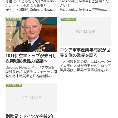
FacebookとTwitterもご活用くだ
今度は700じゃなくて$750 billion
さい！
とか・・・今週にも発表と
Facebook→Twitter→//////////////////
か・・・10日付Defense-News
////////////////////////////////////////////////
は、複数の情報筋からの話とし
////////////...
て、先日お伝えした4日ホワイト
安全保障全般
安全保障全般
ハウスで開催の来年度国防予算を
めぐるの「大統領VS両院軍事委
員長とマティ...
ロシア軍事産業専門家が世
界２位の業界を語る
10月伊空軍トップが来日し
次期戦闘機協力協議へ
「米国製兵器の使用にはハーバー
ド大卒の人材が必要だが、ロシア
Defense Newsにイタリア空軍参
製兵器は、世界の軍事組織を構成
謀総長が語る英伊スウェーデン開
する程度の人材にフレンドリーな
発の将来戦闘機とF-2後継機の協
装備である」「宰相ビスマルクは
力微妙な技術協力範囲の調整が重
言っている。ロシア軍は決して見
要と示唆欧州での次期戦闘機開発
安全保障全般
た目ほど強くないが、見た目ほど
の一本化の可能性も9月22日付
弱くもないと」9日付Defen...
Defense-Newsが、10月に日本の
招待で...
別世界：ドイツが今後5年