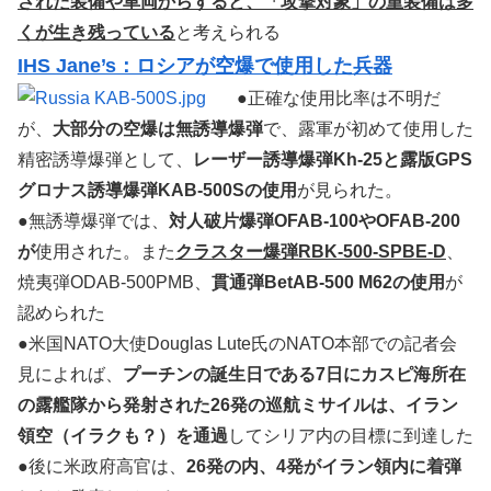
された装備や車両からすると、「攻撃対象」の重装備は多
くが生き残っている
と考えられる
IHS Jane’s：ロシアが空爆で使用した兵器
●正確な使用比率は不明だ
が、
大部分の空爆は無誘導爆弾
で、露軍が初めて使用した
精密誘導爆弾として、
レーザー誘導爆弾Kh-25と露版GPS
グロナス誘導爆弾KAB-500Sの使用
が見られた。
●無誘導爆弾では、
対人破片爆弾OFAB-100やOFAB-200
が
使用された。また
クラスター爆弾RBK-500-SPBE-D
、
焼夷弾ODAB-500PMB、
貫通弾BetAB-500 M62の使用
が
認められた
●米国NATO大使Douglas Lute氏のNATO本部での記者会
見によれば、
プーチンの誕生日である7日にカスピ海所在
の露艦隊から発射された26発の巡航ミサイルは、イラン
領空（イラクも？）を通過
してシリア内の目標に到達した
●後に米政府高官は、
26発の内、4発がイラン領内に着弾