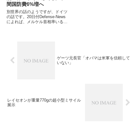
間国防費6%増へ
別世界の話のようですが、ドイツ
の話です。20日付Defense-News
によれば、メルケル首相率いるド
イツ政府は、今後5年間2019年ま
で、安全保障環境の変化に対応す
るため、国防費を6.2%増加させ
ることを承認
ゲーツ元長官「オバマは米軍を信頼して
いない」
レイセオンが重量770gの超小型ミサイル
展示