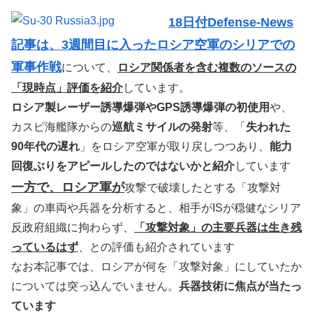
18日付Defense-News
記事は、3週間目に入ったロシア空軍のシリアでの
軍事作戦
について、
ロシア関係者を含む複数のソースの
「現時点」評価を紹介
しています。
ロシア製レーザー誘導爆弾やGPS誘導爆弾の初使用
や、
カスピ海艦隊からの
巡航ミサイルの発射
等、「
失われた
90年代の遅れ
」をロシア空軍が取り戻しつつあり、
能力
回復ぶりをアピールしたのではないかと紹介
しています
一方で、ロシア軍が
攻撃で破壊したとする「攻撃対
象」の車両や兵器を分析すると、相手がISが穏健なシリア
反政府組織に拘わらず、
「攻撃対象」の主要兵器は生き残
っているはず
、との評価も紹介されています
なお本記事では、ロシアが何を「攻撃対象」にしていたか
については突っ込んでいません。
兵器技術に焦点が当たっ
ています