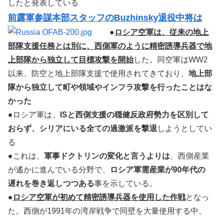
したと発表している
前露軍参謀本部スタッフのBuzhinsky退役中将は
●
ロシア空軍は、従来の地上
部隊支援任務とは別に、西側軍のように精密誘導兵器で地
上部隊から独立して目標攻撃を開始
した。同空軍はWW2
以来、防空と地上部隊支援で使用されてきており、
地上部
隊から独立して町や領域やインフラ攻撃を行ったことはな
かった
●ロシア軍は、
ISと西側支援の穏健反政府勢力を区別して
おらず、シリアにいる全ての過激派を撃退
しようとしてい
る
●これは、
軍事ドクトリンの変化と言うよりは
、西側産業
が遙かに進んでいる分野で、
ロシア軍需産業が90年代の
遅れを巻き返しつつある
事を示している。
●
ロシア空軍が初めて精密誘導兵器を使用した作戦
となっ
た。西側が1991年の湾岸戦争で同壁を大量使用する中、