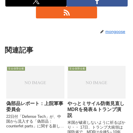
mongoose
関連記事
安全保障全般
安全保障全般
偽部品レポート：上院軍事
やっとミサイル防衛見直し
委員会
MDRを発表＆トランプ演
説
22日付「Defense Tech」が、中
国から流入する「偽部品：
米国が破産しないように祈るばか
counterfet parts」に関する新しい
り・・ 17日、トランプ大統領は
レポートを上院軍事委員会がまと
国防省で、MDRは今後5～10年間