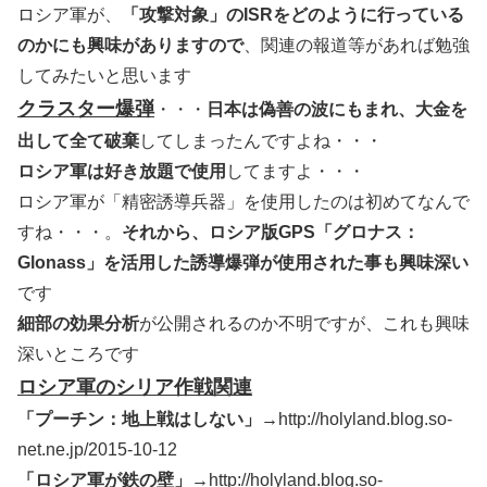
ロシア軍が、
「攻撃対象」のISRをどのように行っている
のかにも興味がありますので
、関連の報道等があれば勉強
してみたいと思います
クラスター爆弾
・・・
日本は偽善の波にもまれ、大金を
出して全て破棄
してしまったんですよね・・・
ロシア軍は好き放題で使用
してますよ・・・
ロシア軍が「精密誘導兵器」を使用したのは初めてなんで
すね・・・。
それから、ロシア版GPS「グロナス：
Glonass」を活用した誘導爆弾が使用された事も興味深い
です
細部の効果分析
が公開されるのか不明ですが、これも興味
深いところです
ロシア軍のシリア作戦関連
「プーチン：地上戦はしない」→
http://holyland.blog.so-
net.ne.jp/2015-10-12
「ロシア軍が鉄の壁」→
http://holyland.blog.so-