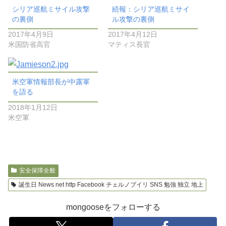
シリア巡航ミサイル攻撃
続報：シリア巡航ミサイ
の裏側
ル攻撃の裏側
2017年4月9日
2017年4月12日
米国防省高官
マティス長官
米空軍情報部長が中露軍
を語る
2018年1月12日
米空軍
安全保障全般
誕生日 News net http Facebook チェルノブイリ SNS 勉強 独立 地上
mongooseをフォローする