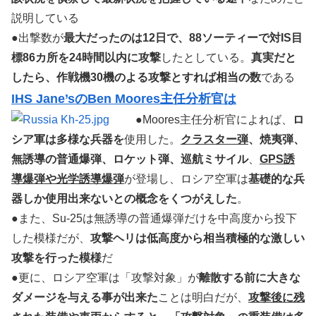
説明している
●出撃数が
最大だったのは12日で、88ソーティーで対IS目
標86カ所を24時間以内に攻撃
したとしている。
真実だと
したら、作戦機30機のよる攻撃とすれば相当の数
である
IHS Jane’sのBen Moores主任分析官は
●Moores主任分析官によれば、
ロ
シア軍は多様な兵器を
使用した。
クラスター弾
、焼夷弾、
無誘導の普通爆弾、ロケット弾、巡航ミサイル
、
GPS誘
導爆弾や光学誘導爆弾
が登場し、ロシア空軍は
基礎的な兵
器しか使用出来ないとの概念をくつがえした
。
●また、Su-25は無誘導の普通爆弾だけを中高度から投下
した模様だが、
攻撃ヘリは低高度から相当積極的な激しい
攻撃を行った模様
だ
●更に、ロシア空軍は「攻撃対象」が
離散する前に大きな
ダメージを与える事が出来た
ことは明白だが、
攻撃後に残