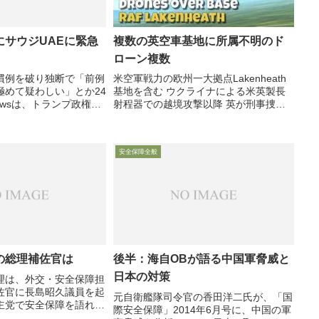
複数の英空車基地に所属不明のド
にサウジUAEに緊急
ローン複数
米空軍戦力の欧州一大拠点Lakenheath
慣例を破り独断で「前例
基地を含む ウクライナによる米英製長
極めて疑わしい」とか24
射程器での越境攻撃以降 英が刑事捜査
-Newsは、トランプ政権が
開始：14年の懲役刑もと英国防相11月
威急増を理由に、正式な
21日付 Defense-News が、11月20日以
続きを「免除」する法規
降、複数の英空車基地（米空軍の...
ウジとUAEに9000億
安全保障全般
の総理補佐官は
後半：海自OBが語る中国軍脅威と
日本の対策
理は、外交・安全保障担
佐官に長島昭久議員を起
元自衛艦隊司令官の香田洋二氏が、「国
主党で安全保障を語れる
際安全保障」2014年6月号に、中国の軍
（自民党・石破茂政調会