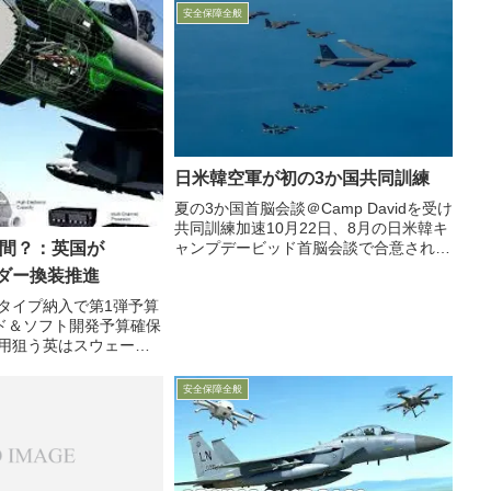
安全保障全般
日米韓空軍が初の3か国共同訓練
夏の3か国首脳会談＠Camp Davidを受け
共同訓練加速10月22日、8月の日米韓キ
仲間？：英国が
ャンプデービッド首脳会談で合意された
「複数ドメインにまたがる本格的3か国
ーダー換装推進
軍事演習の毎年開催：annual, named,
トタイプ納入で第1弾予算
multi-domain tri...
ド＆ソフト開発予算確保
運用狙う英はスウェーデ
PEST戦闘機開発と並行
でに英国防省幹部が記者
安全保障全般
on戦闘機搭載の機械走査式