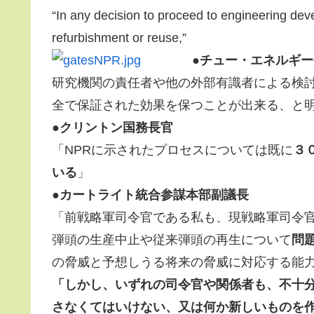
“In any decision to proceed to engineering deve
refurbishment or reuse,”
●チュー・エネルギ
研究機関の責任者や他の外部有識者による検
全で保証された効果を保つことが出来る、と
●クリントン国務長官
「NPRに示されたプロセスについては既に
３
いる
」
●カートライト統合参謀本部副議長
「前戦略軍司令官である私も、現戦略軍司令
弾頭の生産中止や従来弾頭の再生について
問
の脅威と予想しうる将来の脅威に対応する能
「しかし、いずれの司令官や関係者も、不十
さなくてはいけない、又は何か新しいものを