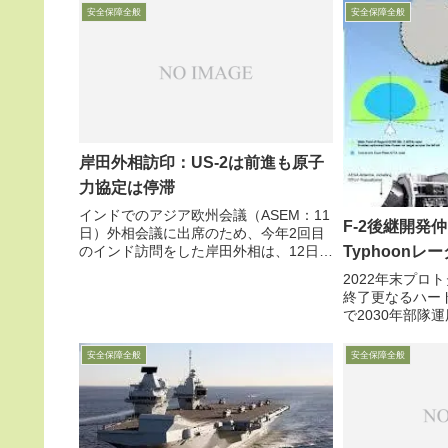
安全保障全般
安全保障全般
岸田外相訪印：US-2は前進も原子
力協定は停滞
インドでのアジア欧州会議（ASEM：11
F-2後継開発
日）外相会議に出席のため、今年2回目
Typhoonレ
のインド訪問をした岸田外相は、12日午
前インドのクルシード外相と会談し、海
2022年末プロ
上自衛隊の救難飛行艇「US-2」のイン
終了更なるハー
ド輸出に関し合同作業部会を近く設置す
で2030年部隊
ることで一致
ンと次世代TEM
して5月25日ま
安全保障全般
安全保障全般
団に、Typfo
レーダ...