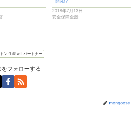
開発!?
2018年7月13日
官
安全保障全般
ン 生産 will パートナー
oseをフォローする
mongoose