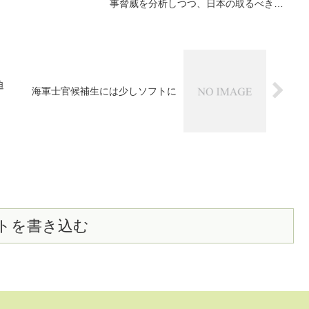
事脅威を分析しつつ、日本の取るべき方
、総理の側近として外
策を期した論文「日本海洋戦略の課題」
題をリードする立場に就
を発表しています。本日は論文紹介の後
半として「中国の弱点を突く」攻撃的オ
プションの部分を
迫
海軍士官候補生には少しソフトに
トを書き込む