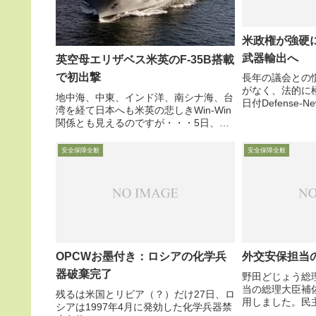
米政権が強硬
武器輸出へ
英空母エリザベス米英のF-35B搭載
で初出撃
長年の議会との
がなく、法的に
地中海、中東、インド洋、南シナ海、台
日付Defense
湾を経て日本へも米英の悲しきWin-Win
イランからの脅
関係とも見えるのですが・・・5日、英
武器輸出許可手
海軍の新型空母エリザベスが、米海兵隊
定を利用して、サ
F-36Bを10機と英海軍F-35Bを8機搭載
安全保障全般
安全保障全般
円相当の...
し、地中海、中東、インド洋、南シナ海
を経て日...
OPCWお墨付き：ロシアの化学兵
外交安保担当
器破棄完了
野田どじょう総
当の総理大臣補
残るは米国とリビア（？）だけ27日、ロ
用しました。民
シアは1997年4月に発効した化学兵器禁
数少ない専門家