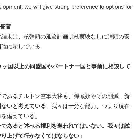
lopment, we will give strong preference to options for
ー長官
討結果は、核弾頭の延命計画は核実験なしに弾頭の安
明確に示している。
０ヶ国以上の同盟国やパートナー国と事前に相談して
官であるチルトン空軍大将も、弾頭数やその削減、新
題ないと考えている
。我々は十分な能力、つまり現在
力を備えている」
分であると述べる権利を奪われてはいない。我々は試
作り上げて行かなくてはならない」