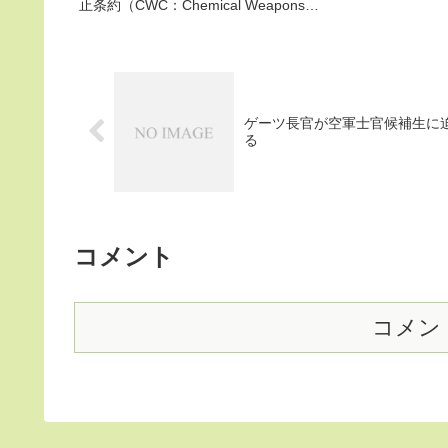
止条約（CWC：Chemical Weapons
長も認める）が
Convention）に基づき、膨大なソ連時代
交・安全保障問
の化学兵器の全ての破棄を完了したと発
任
表し、同条約の履行を監視する国...
ゲーツ長官が空軍士官候補生に
る
コメント
コメン