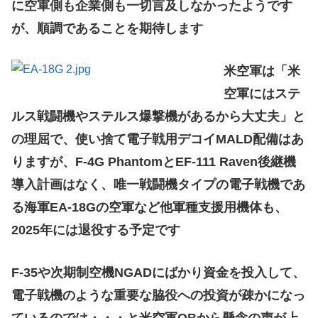
に空軍側も企業側も一切言及しなかったようです
が、順調であることを期待します
米空軍は「米
空軍にはステ
ルス戦闘機やステルス爆撃機があるから大丈夫」と
の理屈で、使い捨て電子戦用デコイMALD配備はあ
りますが、F-4G PhantomとEF-111 Raven後継機
導入計画はなく、唯一戦闘機タイプの電子戦機であ
る海軍EA-18Gの空軍など他軍種支援用機体も、
2025年には退役する予定です
F-35や次期制空機NGADにばかり資金を投入して、
電子戦機のような重要な脇役への投資が疎かになっ
ているのでは・・・と米空軍OBから懸念の声が上