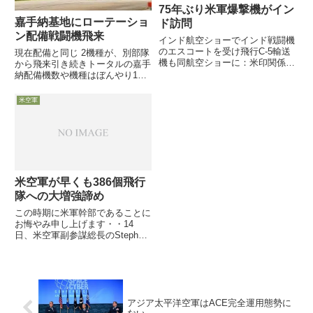
75年ぶり米軍爆撃機がイン
嘉手納基地にローテーショ
ド訪問
ン配備戦闘機飛来
インド航空ショーでインド戦闘機
のエスコートを受け飛行C-5輸送
現在配備と同じ 2機種が、別部隊
機も同航空ショーに：米印関係を
から飛来引き続きトータルの嘉手
示す8日付米空軍協会web記事
納配備機数や機種はぼんやり10
は、75年ぶりに米空軍爆撃機
月10日付米軍協会 web 記事は、
（今回はB-1）がインドを訪問
10月4〜5日頃、嘉手納配属で退
米空軍
し、同国航空ショーでインド空軍
役目前のF-15CD 型戦闘機の代替
戦闘機のエスコートを受けた展
ローテーション派遣機の交代機と
示...
して、新たに ...
米空軍が早くも386個飛行
隊への大増強諦め
この時期に米軍幹部であることに
お悔やみ申し上げます・・14
日、米空軍副参謀総長のStephen
Wilson大将が、米空軍協会主催の
朝食会で講演し、空軍長官が9月
中旬にぶち上げたばかりの総飛行
隊数を25％増やす（386個飛行隊
にする）目標を...
アジア太平洋空軍はACE完全運用態勢に