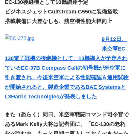
EC-130後継機として10機調達予定
ビジネスジェットGulfstream G550に装備搭載
搭載装備に大差なしも、航空機性能大幅向上
9月12日、
米空軍EC-
130電子戦機の後継機として、10機導入が予定され
ているEC-37B Compass Callの初号機が米空軍に
引き渡され、今後米空軍による性能確認＆運用試験
が開始されると、製造企業であるBAE Systemsと
L3Harris Technolgiesが発表しました
また（恐らく）同日、米空軍戦闘コマンド司令官で
あるMark Kelly大将は記者団に、「EC-130の老朽
化が進む中、もっと早期に導入しておくべきだった