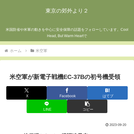
東京の郊外より２
米国防省や米軍の動きを中心に安全保障の話題をフォローしています。Cool
Head, But Warm Heartで
ホーム
米空軍
米空軍が新電子戦機EC-37Bの初号機受領
X
Facebook
はてブ
LINE
コピー
2023-09-20