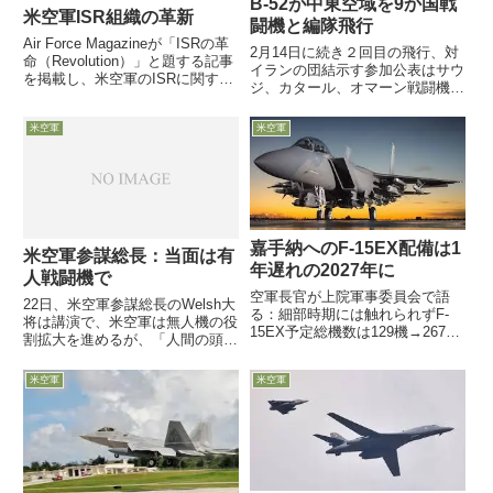
B-52が中東空域を9か国戦
米空軍ISR組織の革新
闘機と編隊飛行
Air Force Magazineが「ISRの革
2月14日に続き２回目の飛行、対
命（Revolution）」と題する記事
イランの団結示す参加公表はサウ
を掲載し、米空軍のISRに関する
ジ、カタール、オマーン戦闘機他
組織変革について説明していま
に英国、イスラエル戦闘機も非公
す。なにぶんこの分野には公開情
表編隊参加国はUAE、クウェー
米空軍
米空軍
報が少なく、本記事でもハッキリ
ト、バーレーン、ヨルダン？？？
しないところがありますが・・
3月29日、英国に展開中の米空軍
B-52爆撃機1機が中東地...
嘉手納へのF-15EX配備は1
米空軍参謀総長：当面は有
年遅れの2027年に
人戦闘機で
空軍長官が上院軍事委員会で語
22日、米空軍参謀総長のWelsh大
る：細部時期には触れられずF-
将は講演で、米空軍は無人機の役
15EX予定総機数は129機→267機
割拡大を進めるが、「人間の頭脳
へ増え、更に最大329機の可能性
はセンサーとして依然極めて重要
も5月21日、Meink空軍長官が上
なので」、見通しうる範囲の将来
米空軍
米空軍
院軍事委員会で、嘉手納基地配備
に置いては、戦闘飛行部隊の操縦
だったF-15C/D型48機の後継機と
席には操縦者が必要だろうと
して、当...