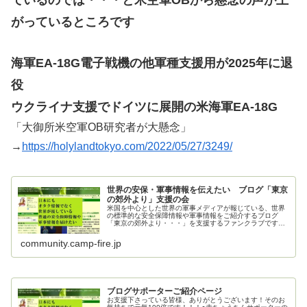
がっているところです
海軍EA-18G電子戦機の他軍種支援用が2025年に退
役
ウクライナ支援でドイツに展開の米海軍EA-18G
「大御所米空軍OB研究者が大懸念」
→
https://holylandtokyo.com/2022/05/27/3249/
世界の安保・軍事情報を伝えたい ブログ「東京
の郊外より」支援の会
米国を中心とした世界の軍事メディアが報じている、世界
の標準的な安全保障情報や軍事情報をご紹介するブログ
「東京の郊外より・・・」を支援するファンクラブです。
ご支援お願いいたします。
community.camp-fire.jp
ブログサポーターご紹介ページ
お支援下さっている皆様、ありがとうございます！そのお