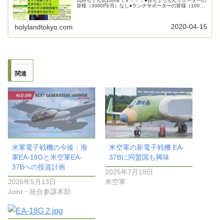
気持ちで元気100倍です！！！●赤ちょうちんサポーターの
皆様（3000円/月）なし●ランチサポーターの皆様（1000
円/月）mecha_mecha様kenj0126様●カフェサポーターの
皆...
2020-04-15
holylandtokyo.com
関連
米軍電子戦機の今後：海
米空軍の新電子戦機 EA-
軍EA-18Gと米空軍EA-
37Bに同盟国も興味
37Bへの投資計画
2025年7月18日
2026年5月13日
米空軍
Joint・統合参謀本部