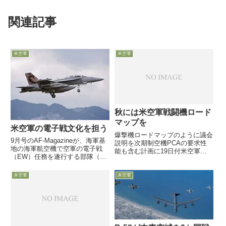
関連記事
米空軍
米空軍
秋には米空軍戦闘機ロード
マップを
米空軍の電子戦文化を担う
爆撃機ロードマップのように議会
9月号のAF-Magazineが、海軍基
説明を次期制空機PCAの要求性
地の海軍航空機で空軍の電子戦
能も含む計画に19日付米空軍協
（EW）任務を遂行する部隊（第
会web記事が米空軍戦闘コマンド
390電子戦闘飛行隊）の様子を伝
司令官Mike Holmes空軍大将 へ
えています。電子戦を意識しなく
のインタビュー記事を掲載し、同
米空軍
米空軍
てよい過去10年で、空軍内の意
コマンドが検討している戦闘機体
識は低下し・・・しかし
系の将来計画「Fi...