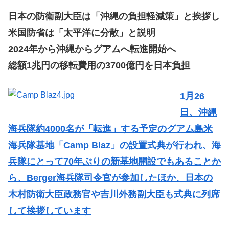
日本の防衛副大臣は「沖縄の負担軽減策」と挨拶し
米国防省は「太平洋に分散」と説明
2024年から沖縄からグアムへ転進開始へ
総額1兆円の移転費用の3700億円を日本負担
1月26
日、沖縄
海兵隊約4000名が「転進」する予定のグアム島米
海兵隊基地「Camp Blaz」の設置式典が行われ、海
兵隊にとって70年ぶりの新基地開設でもあることか
ら、Berger海兵隊司令官が参加したほか、日本の
木村防衛大臣政務官や吉川外務副大臣も式典に列席
して挨拶しています