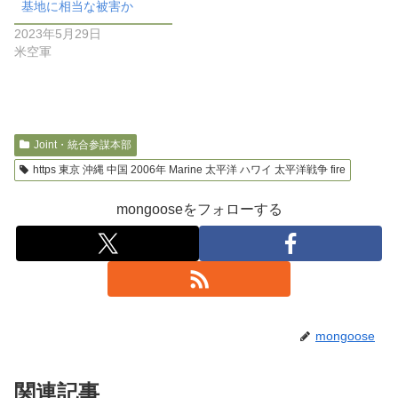
基地に相当な被害か
2023年5月29日
米空軍
Joint・統合参謀本部
https 東京 沖縄 中国 2006年 Marine 太平洋 ハワイ 太平洋戦争 fire
mongooseをフォローする
mongoose
関連記事