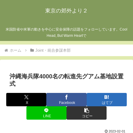
東京の郊外より２
米国防省や米軍の動きを中心に安全保障の話題をフォローしています。Cool
Head, But Warm Heartで
ホーム
Joint・統合参謀本部
沖縄海兵隊4000名の転進先グアム基地設置
式
X
Facebook
はてブ
LINE
コピー
2023-02-01