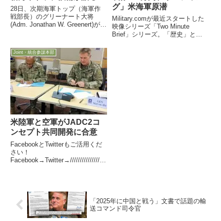
グ」米海軍原潜
28日、次期海軍トップ（海軍作
戦部長）のグリーナート大将
Military.comが最近スタートした
(Adm. Jonathan W. Greenert)が、
映像シリーズ「Two Minute
上院軍事委員会に承認を得るため
Brief」シリーズ。「歴史」と
登場しました。多様な質問を議員
「現在の姿」の両方を、2～3分
から受けたようですが、米国防省
間のコンパクトな映像で紹介する
Joint・統合参謀本部
HP記事からその一端を・・・
シリーズ。原子力潜水艦をご紹介
米陸軍と空軍がJADC2コ
ンセプト共同開発に合意
FacebookとTwitterもご活用くだ
さい！
Facebook→Twitter→//////////////////
////////////////////////////////////////////////
////////////...
「2025年に中国と戦う」文書で話題の輸
送コマンド司令官