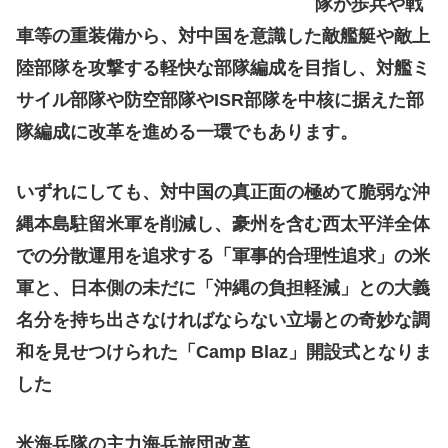
隊が歩兵や戦
車等の重装備から、対中国を意識した敵艦艇や敵上
陸部隊を攻撃する軽快な部隊編成を目指し、対艦ミ
サイル部隊や防空部隊やISR部隊を中核に据えた部
隊編成に改革を進める一環でもあります。
いずれにしても、対中国の真正面の極めて脆弱な沖
縄本島駐留米軍を削減し、豪州を含む西太平洋全体
での分散運用を追求する「軍事的合理性追求」の米
軍と、日本側の未だに「沖縄の負担軽減」との大義
名分を持ち出さなければならない立場との奇妙な調
和を見せつけられた「Camp Blaz」開設式となりま
した
米海兵隊の主力海兵旅団改革