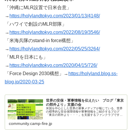
「沖縄にMLR設置で日米合意」
→
https://holylandtokyo.com/2023/01/13/4148/
「ハワイで創設のMLR部隊」
→
https://holylandtokyo.com/2022/08/19/3546/
「米海兵隊のstand-in force構想」
→
https://holylandtokyo.com/2022/05/25/3264/
「MLRを日本にも」
→
https://holylandtokyo.com/2020/04/15/726/
「Force Design 2030構想」→
https://holyland.blog.ss-
blog.jp/2020-03-25
世界の安保・軍事情報を伝えたい ブログ「東京
の郊外より」支援の会
米国を中心とした世界の軍事メディアが報じている、世界
の標準的な安全保障情報や軍事情報をご紹介するブログ
「東京の郊外より・・・」を支援するファンクラブです。
ご支援お願いいたします。
community.camp-fire.jp