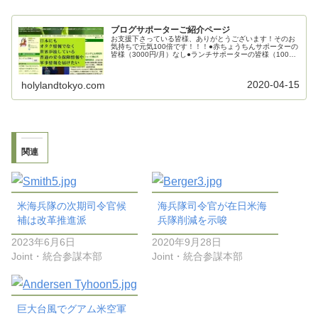
ブログサポーターご紹介ページ
お支援下さっている皆様、ありがとうございます！そのお
気持ちで元気100倍です！！！●赤ちょうちんサポーターの
皆様（3000円/月）なし●ランチサポーターの皆様（1000
円/月）mecha_mecha様kenj0126様●カフェサポーターの
皆...
2020-04-15
holylandtokyo.com
関連
米海兵隊の次期司令官候
海兵隊司令官が在日米海
補は改革推進派
兵隊削減を示唆
2023年6月6日
2020年9月28日
Joint・統合参謀本部
Joint・統合参謀本部
巨大台風でグアム米空軍