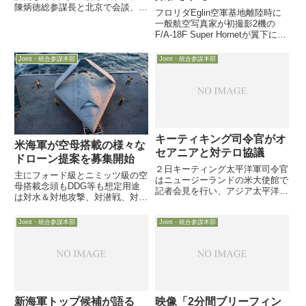
陳炳徳総参謀長と北京で会談、
フロリダEglin空軍基地離陸時に
「双方が南シナ海を巡る従来の立
一般航空写真家が初撮影2機の
場を主張し、目立った進展はなか
F/A-18F Super Hornetが翼下に搭
った」ようです。マレン議長訪中
載を確認１機は黄色帯マークの実
写真と再登場！！中国軍美人士官
弾、別の１機は試験用模擬弾と推
Joint・統合参謀本部
Joint・統合参謀本部
通訳の特集です
定5月18日付米空軍協会web記事
は、空対空ミサイルAIM-120 ...
キーティキング司令官がオ
米海軍が空母搭載の様々な
セアニアと対テロ協議
ドローン提案を募集開始
２日キーティング太平洋軍司令官
主にフォード級とニミッツ級の空
はニュージーランドの米大使館で
母搭載念頭もDDG等も想定用途
記者会見を行い、アジア太平洋地
は対水＆対地攻撃、対潜戦、対空
域で対テロが最も重要なミッショ
戦、電子戦、ISR、空中給油、補
ンの一つであると語りました。ま
給空輸単一機能でも複数機能でも
Joint・統合参謀本部
Joint・統合参謀本部
た同司令官は、最近のジャカルタ
モジュラー型でも7月14日付で、
やムンバイでのテロ事件に言及し
米海軍が空母を主に念頭に置きつ
つつ、、対テロの資源を取りま
つも、ミサイル駆逐艦などの...
と...
新海軍トップ候補が語る
映像「2分間ブリーフィン