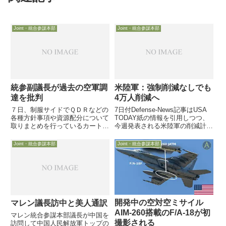
Joint・統合参謀本部
Joint・統合参謀本部
統参副議長が過去の空軍調
米陸軍：強制削減なしでも
達を批判
4万人削減へ
７日、制服サイドでＱＤＲなどの
7日付Defense-News記事はUSA
各種方針事項や資源配分について
TODAY紙の情報を引用しつつ、
取りまとめを行っているカートラ
今週発表される米陸軍の削減計画
イト統合参謀副議長が、軍需産業
に、2017年9月末までに兵士4万
関係者に今後の装備品調達につい
人を削減して45万人体制になる
Joint・統合参謀本部
Joint・統合参謀本部
て語り、ニッチな能力しか持たな
ことが盛り込まれていると報じて
い高価な装備品を購入する時代は
います。なお、この削減計画に
過ぎた、と空軍戦闘機や爆撃機
は、本年10...
を...
開発中の空対空ミサイル
マレン議長訪中と美人通訳
AIM-260搭載のF/A-18が初
マレン統合参謀本部議長が中国を
撮影される
訪問して中国人民解放軍トップの