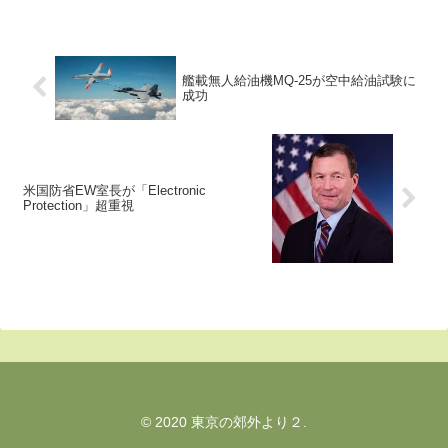
ン海上保安庁へ、５隻の高速パト
ロールボート（写真）が贈呈され
ました。同様のボートが年末まで
に更に４隻提供される予定です。
2006年からの過去...
艦載無人給油機MQ-25が空中給油試験に
成功
米国防省EW室長が「Electronic
Protection」超重視
© 2020 東京の郊外より２.