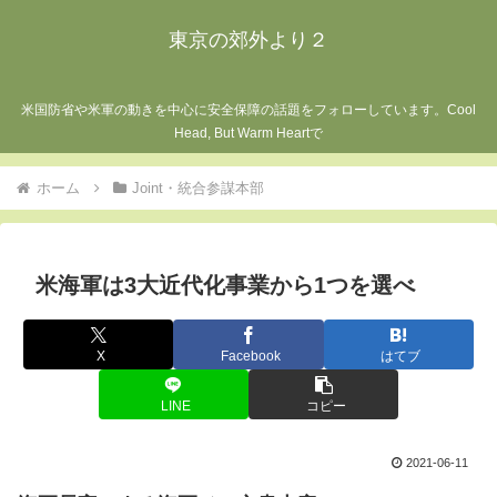
東京の郊外より２
米国防省や米軍の動きを中心に安全保障の話題をフォローしています。Cool
Head, But Warm Heartで
ホーム
Joint・統合参謀本部
米海軍は3大近代化事業から1つを選べ
X
Facebook
はてブ
LINE
コピー
2021-06-11