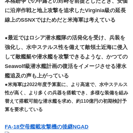
本格紛争での中露との対峙を前提としたとき、安価
に沿岸作戦と地上攻撃を追求したVirginia級の延長
線上のSSNXではためだと米海軍は考えている
最近ではロシア潜水艦隊の活発化を受け、兵装を
●
強化し、水中ステルス性を備えて敵領土近海に侵入
して敵艦艇や潜水艦を攻撃できるような、かつての
Seawolf級潜水艦計画の復活をイメージさせる潜水
艦追及の声も上がっている
●
米海軍は2022年度予算案に、より高速で、水中ステルス
性が高く、より多くの兵器を搭載でき、多様な装備を組み
替えて搭載可能な潜水艦を求め、約110億円の初期検討予
算を要求している
FA-18空母艦載攻撃機の後継NGAD