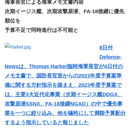
海軍長官による海軍メモ文書内容
次期イージス艦、次期攻撃原潜、FA-18後継に優先
順位を
予算不足で同時進行は不可能と
8日付
Defense-
Newsは、Thomas Harker臨時海軍長官が4日付の
メモ文書で、国防長官室からの2023年度予算案準
備に関する方針指示を踏まえ、2023年度予算案で
は、主要3大近代化事業（次期イージス艦DDGX、
攻撃原潜SSNX、FA-18後継NGAD）の中で優先事
業を一つに絞り込み、他を犠牲にして満額予算配分
するよう指示していると報じました