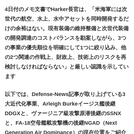
4日付のメモ文書でHarker長官は、「米海軍には次
世代の航空、水上、水中アセットを同時開発するだ
けの余裕はない。現有装備の維持整備と次世代装備
の開発調達のコストバランスを勘案しながら、3つ
の事業の優先順位を明確にして1つに絞り込み、他
の2つ関連の作戦上、財政上、技術上のリスクを再
検討しなければならない」と厳しい認識を示してい
ます
以下では、Defense-News記事が取り上げている3
大近代化事業、Arleigh Burkeイージス艦後継
DDGXと、ヴァージニア級攻撃原潜後継のSSNX
と、FA-18空母艦載攻撃機の後継NGAD（Next
Generation Air Dominance）の現在位置をご紹介