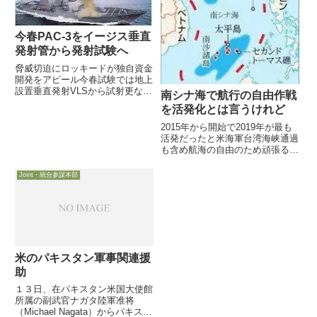
今春PAC-3をイージス垂直
発射管から発射試験へ
脅威切迫にロッキードが独自資金
開発をアピール今春試験では地上
設置垂直発射VLSから試射更なる
南シナ海で航行の自由作戦
試験等に国防省や海軍からの資金
を活発化とは言うけれど
提供を期待1月18日付Defense-
Newsは、ロッキード社が脅威の
2015年から開始で2019年が最も
変化に迅速に対処するため、既存
活発だったと米海軍台湾海峡通過
ミサイル防衛システ...
も含め航海の自由のため頑張ると
主張も5日付Defense-Newsは、米
太平洋海軍発表を取り上げ、
Joint・統合参謀本部
2015年にオバマ政権下で開始さ
れた南シナ海における「航行の自
由作戦：FON...
米のパキスタン軍事関連援
助
１３日、在パキスタン米国大使館
所属の副武官ナガタ陸軍准将
（Michael Nagata）からパキスタ