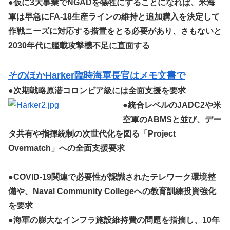
●
仮に3大事業でNGADを犠牲にすることになれば、米海
軍は早急にFA-18生産ラインの維持と追加購入を決定して
作戦ニーズに対応する措置をとる必要があり、さもないと
2030年代に艦載攻撃機不足に直面する
そのほかHarker臨時海軍長官はメモ文書で
●
次期戦略原潜コロンビア級には全面支援を要求
●
統合レベルのJADC2や米
空軍のABMSと並び、デー
タ共有や指揮統制の次世代化を図る「Project
Overmatch」への全面支援要求
●
COVID-19関連で必要性が認識されたテレワーク環境整
備や、Naval Community Collegeへの教育訓練投資強化
を要求
●
海軍の膨大なインフラ施設維持費の問題を指摘し、10年