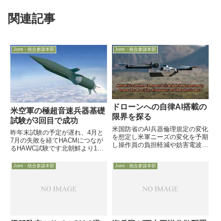
関連記事
Joint・統合参謀本部
Joint・統合参謀本部
ドローンへの自律AI搭載の
米空軍の極超音速兵器基礎
限界を探る
試験が3回目で成功
米国防省のAI兵器倫理規定の変化
昨年末試験の予定が遅れ、4月と
を想定し米軍ニーズの変化を予期
7月の失敗を経てHACMにつなが
し操作員の負担軽減や妨害電波下
るHAWC試験です北朝鮮より1週
での自律性どこまで10月10日付
間はテストが早いです9月27日付
DefenseOneが、同日Anduril社が
米空軍協会web記事は、米空軍と
Joint・統合参謀本部
Joint・統合参謀本部
発表した高い自律性を追求した人
DARPAが共同で進めている空中
工知能AI搭載クワッドドローン
発射型極超音速兵器の試験機
「Bolt...
（HAWC：Hypers...