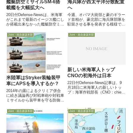
艦艇防空ミサイルSM-6搭
海兵隊が西太平洋分散配置
載艦を大幅拡大へ
へ
20日付Defense-Newsは、米海軍
今週、オバマ大統領と豪のギラー
がこれまで最新のイージス艦にし
ド首相が、豪北部に海兵隊部隊を
か搭載出来なかった艦艇防空ミサ
駐留させる事を発表する模様で
イルSM-6を、一般のイージス艦
す。また沖縄海兵隊の移転関連
にも搭載可能にしたと報じていま
で、グアムに移転するのは「司令
Joint・統合参謀本部
Joint・統合参謀本部
す
部要員中心」だけでなく、一部の
戦闘要員を含む要員の移転計画が
新しい米海軍人トップ
CNOの初海外は日本
米陸軍はStryker装輪装甲
22日付Defense-News記事は、9
車にAPSを導入するか？
月18日に米海軍人の新しいトッ
2014年の露によるクリミア併合
プ：海軍作戦部長（CNO：chief
に続き議論再び対戦車砲や対戦車
of naval operations：米海軍に参
ミサイルから装甲車を守る防御兵
謀総長ポストはない）に就任した
器6月2日、米陸軍の装甲車両
John Richardson海軍大将が、就
（戦車・兵員装甲車）の防御シス
任1ヶ...
Joint・統合参謀本部
Joint・統合参謀本部
テム関連イベントで米陸軍の担当
大佐が、ウクライナ侵攻事案を受
け欧州米陸軍からStryker...