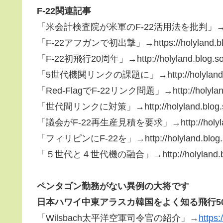
F-22関連記事
「米会計検査院が米軍のF-22活用法を批判」→https://hol
「F-22アフガンで初出撃」→https://holyland.blog.s
「F-22初飛行20周年」→http://holyland.blog.so-n
「5世代機関リンクの課題に」→http://holyland.blog.
「Red-FlagでF-22リンク問題」→http://holyland.bl
「世代間リンクに対策」→http://holyland.blog.so-n
「議会がF-22再生産見積を要求」→http://holyland.bl
「フィリピンにF-22を」→http://holyland.blog.so-
「５世代と４世代機の融合」→http://holyland.blog.s
ペンタゴン勤務がない異例の大将です
日本ハワイ中東アラスカ韓国をよく知る飛行50
「Wilsbach太平洋空軍司令官の紹介」→
https: