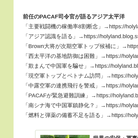
前任のPACAF司令官が語るアジア太平洋
「主要戦闘機の稼働率8割断念」→https://holyland.bl
「アジア認識を語る」→https://holyland.blog.ss-b
「Brown大将が次期空軍トップ候補に」→https://holyla
「西太平洋の基地防御は困難」→https://holyland.blo
「欺まんで中国軍を騙せ」→https://holyland.blog.s
「現空軍トップとベトナム訪問」→https://holyland.bl
「中露空軍の連携飛行を警戒」→https://holyland.blo
「PACAFが緊急避難訓練」→https://holyland.blog.
「南シナ海で中国軍鎮静化？」→https://holyland.blo
「燃料と弾薬の備蓄不足を語る」→https://holyland.bl