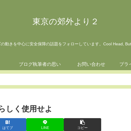
東京の郊外より２
動きを中心に安全保障の話題をフォローしています。Cool Head, But Wa
ジ
ブログ執筆者の思い
お問い合わせ
プラ
35らしく使用せよ
はてブ
LINE
コピー