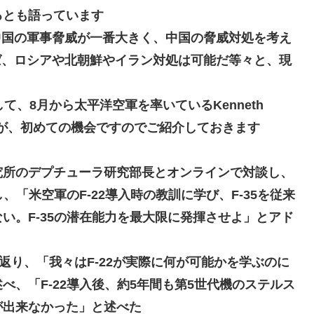
る
とも語っています
中国の軍事脅威が一番大きく、中国の脅威対処を考え
ば、ロシアや北朝鮮やイラン対処は可能だ
等々と、現
して、
8月から太平洋空軍を率いているKenneth
ですが、初めての機会ですのでご紹介
しておきます
ル研究所のデプチューラ研究部長とオンラインで対談し、
し
、「米空軍のF-22導入時の教訓に学び、F-35を従来
い。F-35の潜在能力を最大限に発揮させよ」とアド
り返り
、「我々はF-22が実際に何が可能かを学ぶのに
、「F-22導入後、約5年間も第5世代機のステルス
が出来なかった」
と述べた