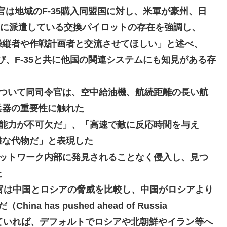
官は地域のF-35購入同盟国に対し、米軍が豪州、日
に派遣している交換パイロットの存在を強調し
、
操縦者や作戦計画者と交流させてほしい」と述べ、
学び、F-35と共に他国の関連システムにも知見がある存
ついて同司令官は、
空中給油機、航続距離の長い航
兵器の重要性に触れた
る能力が不可欠だ」、「高速で敵に反応時間を与え
難な代物だ」と表現した
ットワーク内部に発見されることなく侵入し、見つ
た
官は中国とロシアの脅威を比較し、中国がロシアより
ina has pushed ahead of Russia
を考えていれば、デフォルトでロシアや北朝鮮やイラン等へ