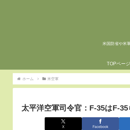
米国防省や米軍の
TOPペー
ホーム
米空軍
太平洋空軍司令官：F-35はF-
X
Facebook