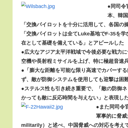
●
同司令
本、韓国
「交換パイロットを十分に活用して、各国の
「交換パイロットは全てLuke基地でF-35を
在として基礎を備えている」とアピールした
●
広大なアジア太平洋戦域で今後必要な戦力に
空機や長射程ミサイルを上げ、特に極超音速
●「膨大な距離を可能な限り高速でカバーす
ず、敵が防御システムを使用しても迎撃は困
●
ステルス性も引き続き重要で、「敵の防御ネ
かっても敵に反応時間を与えない」と表現し
●
また
同司令
軍事的に脅威だ（Ch
militarily）と述べ、中国脅威への対応