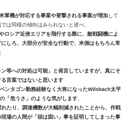
米軍機が対応する事案や要撃される事案が増加
して
域では同様の傾向はみられない
と述べ、
やロシア近傍エリアを飛行する際に、敵戦闘機によ
アにしろ、大部分が安全な行動で、米側はもちろん常
た
ラン等への対処は可能」と発言
していますが、真にそ
する言葉ではないと思います
ペンタゴン勤務経験なく大将になったWilsbach太平
の「危うさ」のような気がします
。
が遅れたり、調達機数が大幅削減されたことから、作戦
の現場の人間が「頭は固い」事を証明してしまった事