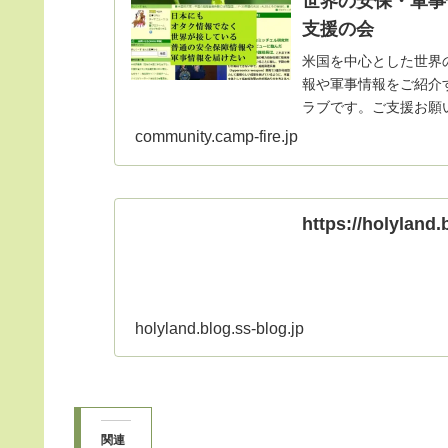
世界の安保・軍事
支援の会
米国を中心とした世界
報や軍事情報をご紹介
ラブです。ご支援お願
community.camp-fire.jp
https://holyland.
holyland.blog.ss-blog.jp
関連