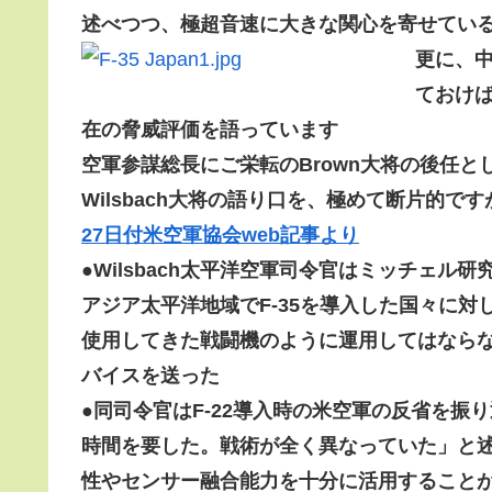
述べつつ、
極超音速に大きな関心を寄せてい
更に、
ておけ
在の脅威評価を語っています
空軍参謀総長にご栄転のBrown大将の後任と
Wilsbach大将の語り口を、極めて断片的
27日付米空軍協会web記事より
●
Wilsbach太平洋空軍司令官はミッチェ
アジア太平洋地域でF-35を導入した国々に対
使用してきた戦闘機のように運用してはならな
バイスを
送った
●
同司令官はF-22導入時の米空軍の反省を振
時間を要した。戦術が全く異なっていた」と述べ
性やセンサー融合能力を十分に活用すること