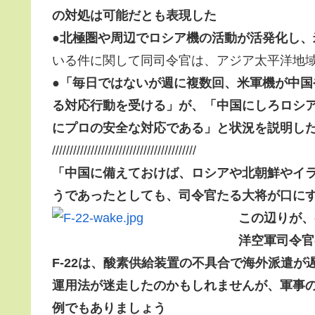
の対処は可能だとも表現
した
●
北極圏や周辺でロシア機の活動が活発化し、
いる件に関して同司令官は、
アジア太平洋地
●「
毎日ではないが週に複数回、米軍機が中国
る対応行動を受ける
」が、「
中国にしろロシ
にプロの安全な対応である
」と状況を説明し
/////////////////////////////////////////
「中国に備えておけば、ロシアや北朝鮮やイ
うであったとしても、
司令官たる大将が口に
この辺りが、
洋空軍司令官
F-22は、酸素供給装置の不具合で海外派遣
運用法が迷走したのかもしれませんが
、軍事
例でもありましょう