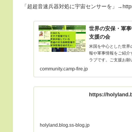
「超超音速兵器対処に宇宙センサーを」→https://holylan
世界の安保・軍事
支援の会
米国を中心とした世界
報や軍事情報をご紹介
ラブです。ご支援お願
community.camp-fire.jp
https://holyland.
holyland.blog.ss-blog.jp