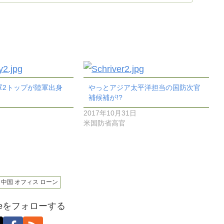
軍2トップが陸軍出身
やっとアジア太平洋担当の国防次官
補候補が!?
2017年10月31日
米国防省高官
製造 中国 オフィス ローン
oseをフォローする