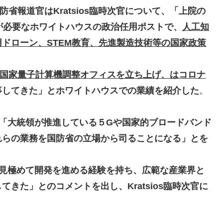
防省報道官はKratsios臨時次官について
、「上院の
が必要なホワイトハウスの政治任用ポストで、
人工知
ドローン、STEM教育、先進製造技術等の国家政策
iveを統括し、国家量子計算機調整オフィスを立ち上げ、はコロナ
事してきた」とホワイトハウスでの業績を紹介した
。
「大統領が推進している５Gや国家的ブロードバンド
れらの業務を国防省の立場から司ることになる」とを
見極めて開発を進める経験を持ち、広範な産業界と
きた」とのコメントを出し、Kratsios臨時次官に