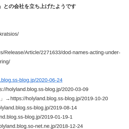
c」との会社を
立ち上げたようです
ratsios/
/Release/Article/2271633/dod-names-acting-under-
ring/
d.blog.ss-blog.jp/2020-06-24
d.blog.ss-blog.jp/2020-03-09
holyland.blog.ss-blog.jp/2019-10-20
log.ss-blog.jp/2019-08-14
g.ss-blog.jp/2019-01-19-1
log.so-net.ne.jp/2018-12-24