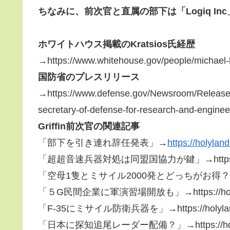
ちなみに、
前次官と直属の部下は「Logiq In
ホワイトハウス掲載のKratsios氏経歴
→https://www.whitehouse.gov/people/michael-k
国防省のプレスリリース
→https://www.defense.gov/Newsroom/Releases
secretary-of-defense-for-research-and-enginee
Griffin前次官の関連記事
「部下を引き連れ辞任発表」→
https://holylan
「超超音速兵器対処は同盟国協力が鍵」→https://holylan
「空母1隻とミサイル2000発とどっちがお得？」→https://
「５G民間企業に軍演習場開放も」→https://holyland.b
「F-35にミサイル防衛兵器を」→https://holyland.blo
「日本に探知追尾レーダー配備？」→https://holyland.b