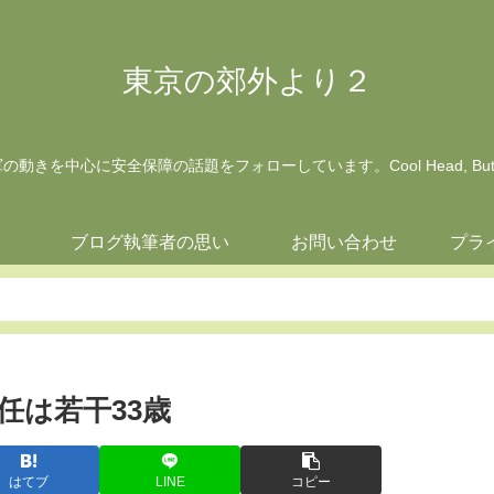
東京の郊外より２
動きを中心に安全保障の話題をフォローしています。Cool Head, But Wa
ジ
ブログ執筆者の思い
お問い合わせ
プラ
任は若干33歳
はてブ
LINE
コピー