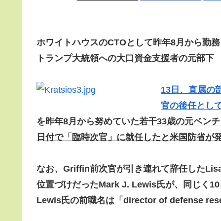
ホワイトハウスのCTOとして昨年8月から勤務
トランプ大統領への大口資金支援者の元部下
13日、直属の
官の後任とし
を昨年8月から努めていた
若干33歳の元ベンチャーキ
日付で「臨時次官」に就任したと米国防省が
なお、
Griffin前次官が引き連れて辞任したLis
位置づけだったMark J. Lewis氏が、同じ
Lewis氏の前職名は「director of defense resea