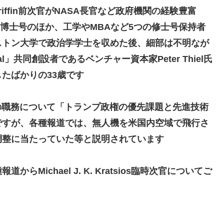
riffin前次官がNASA長官など政府機関の経験豊富
博士号のほか、工学やMBAなど5つの修士号保持者
リンストン大学で政治学学士を収めた後
、細部は不明なが
」共同創設者であるベンチャー資本家Peter Thiel氏
たばかりの33歳
です
氏の職務について
「トランプ政権の優先課題と先進技術
ですが、各種報道では、無人機を米国内空域で飛行さ
調整に当たっていた等と説明されています
ichael J. K. Kratsios臨時次官についてご