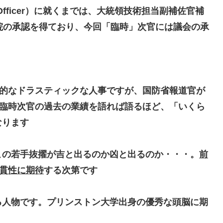
gy Officer）に就くまでは、大統領技術担当副補佐官補
院の承認を得ており、今回「臨時」次官には議会の承
的なドラスティックな人事ですが
、国防省報道官が
sios臨時次官の過去の業績を語れば語るほど、「いくら
なります
この若手抜擢が吉と出るのか凶と出るのか・・・。
前
一貫性に期待
する次第です
る人物です。プリンストン大学出身の優秀な頭脳に期