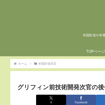
米国防省や米軍の
TOPペー
ホーム
米国防省高官
グリフィン前技術開発次官の後
X
Facebook