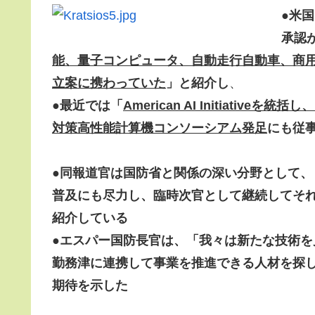
●
米国
承認
能、量子コンピュータ、自動走行自動車、商用
立案に携わっていた
」と紹介し
、
●
最近では「
American AI Initiat
対策高性能計算機コンソーシアム発足
にも従
●
同報道官は
国防省と関係の深い分野として
、
普及にも尽力し、臨時次官として継続してそ
紹介している
●
エスパー国防長官は
、「我々は新たな技術を
勤務津に連携して事業を推進できる人材を探して
期待を示した