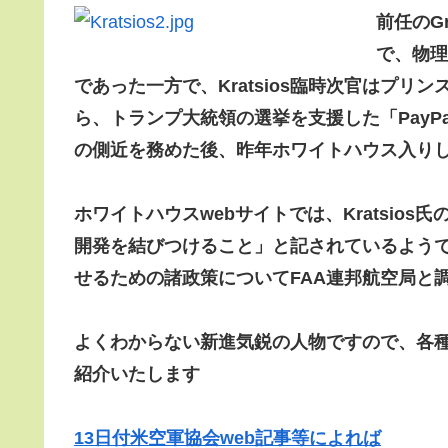
前任のG
で
、物理
であった一方で、
Kratsios臨時次官はプ
ら、トランプ大統領の選挙を支援した「PayPal
の側近を務めた後、
昨年ホワイトハウス入りし
ホワイトハウスwebサイトでは、Kratsios
開発を結びつけること」と記されているよう
せるための諸政策についてFAA連邦航空局と
よくわからない新進気鋭の人物ですので、各種報道からM
紹介いたします
13日付米空軍協会web記事等によれば