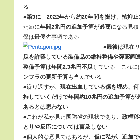
る
●
第3に
、
2022年から約20年間を掛け、核抑
ために
年間2兆円の追加予算が必要
になる見積
保は最優先事項である
●
最後は
現在
足を許容している装備品の維持整備や弾薬調
整備予算は年間2.3兆円不足
している。これに
ンフラの更新予算
も含んでいる
●繰り返すが、
現在出血している傷を埋め、何
持していくだけで年間約10兆円の追加予算が
あるとは思わない
●これが私が見た国防省の現状であり、
政権移
とりや反応については言及しない
●個人的な意見ではあるが、
仮に私が、追加で