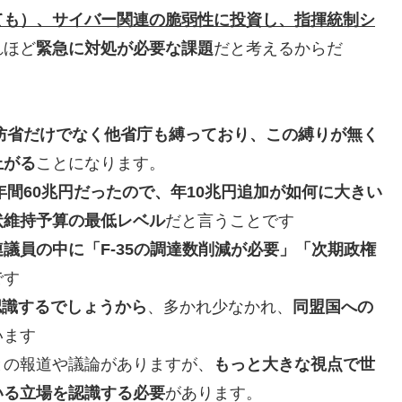
ても）、サイバー関連の脆弱性に投資し、指揮統制シ
れほど
緊急に対処が必要な課題
だと考えるからだ
国防省だけでなく他省庁も縛っており、この縛りが無く
上がる
ことになります。
間60兆円だったので、年10兆円追加が如何に大きい
状維持予算の最低レベル
だと言うことです
議員の中に「F-35の調達数削減が必要」「次期政権
です
を認識するでしょうから
、多かれ少なかれ、
同盟国への
います
との報道や議論がありますが、
もっと大きな視点で世
いる立場を認識する必要
があります。