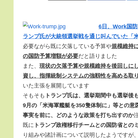
6日、Work
ランプ氏が大統領選挙戦を通じ叫んでいた「
必要ながら既に欠落している予算や
規模維持
の国防予算増額が必要
だと語りました
また、
現状の欠落予算や規模維持を後回しに
資し、指揮統制システムの強靱性を高める取
いた主張を展開しています
そもそも
トランプ氏は、選挙期間中も選挙後
9月の「米海軍艦艇を350隻体制に」等との意
事実を前に、どのような政策を打ち出すのか
既に
トランプ政権移行チームとの国防省との
り組みや諸計画について説明したようですが