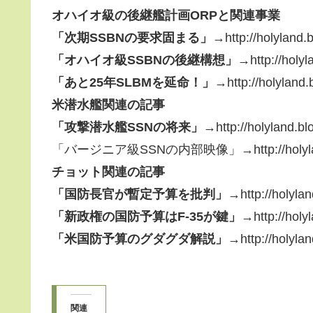
オハイオ級の後継艦計画ORPと関連事業
「次期SSBNの要求固まる」→
http://holyland
「オハイオ級SSBNの後継構想」→
http://holy
「あと25年SLBMを延命！」→
http://holyland
米潜水艦関連の記事
「攻撃潜水艦SSNの将来」→
http://holyland.b
「バージニア級SSNの内部映像」→http://holyland.blo
チョット関連の記事
「国防長官が暫定予算を批判」→
http://holyla
「新政権の国防予算はF-35が鍵」→
http://hol
「米国防予算のグダグダ解説」→
http://holyla
関連