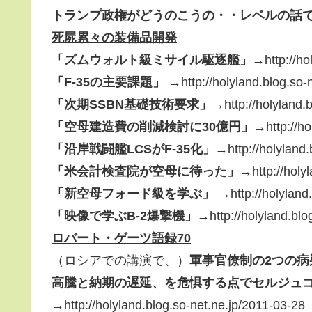
トランプ政権がどうのこうの・・レベルの話
死屍累々の装備品開発
「ズムウォルト級ミサイル駆逐艦」→
http://h
「F-35の主要課題」 →
http://holyland.blog.so
「次期SSBN基礎技術要求」→
http://holyland
「空母建造費の削減検討に30億円」→
http://h
「沿岸戦闘艦LCSがF-35化」→
http://holyland
「米会計検査院が空母に待った」→
http://hol
「新空母フォード級を学ぶ」 →
http://holylan
「映像で学ぶB-2爆撃機」→
http://holyland.bl
ロバート・ゲーツ語録70
（ロシアでの講演で、）
軍事官僚制の2つの
高騰と納期の遅延、を危惧する点でセルジュ
→http://holyland.blog.so-net.ne.jp/2011-03-28