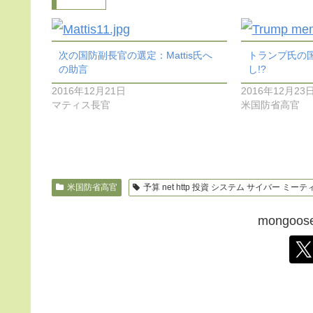
次の国防副長官の選定：Mattis氏へ
トランプ氏の
の助言
し!?
2016年12月21日
2016年12月23
マティス長官
米国防省高官
米国防省高官
予算 net http 投資 システム サイバー ミー
mongo