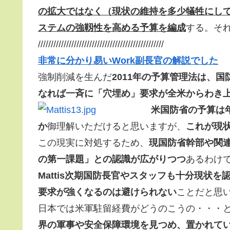
の拡大ではなく（現状の維持を多少犠牲にし
ステムの強靱性を高める予算を編成
する。そ
/////////////////////////////////////////////////
非常に分かり易いWork副長官の解説でした
強制削減を生んだ
2011年の予算管理法は、
なれば一斉に「穴埋め」要求が全米からわき
米国防省の予算は年
か
御理解いただけると思いますが、
これが現
この現実に対処するため、
現国防省幹部や関連
の第一課題」との認識が広がりつつ
あるわけ
Mattis次期国防長官やスタッフも十分現状
要求が強くなるのは避けられない
ことだと思
日本では米軍駐留経費がどうのこうの・・・
界の軍事や安全保障環境を見つめ、置かれて