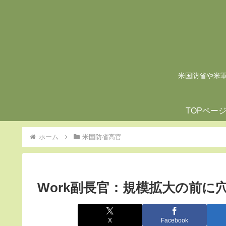
米国防省や米軍の
TOPペー
ホーム
米国防省高官
Work副長官：規模拡大の前に
X
Facebook