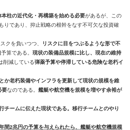
止3本柱の近代化・再構築を始める必要
があるが、この
もりであり、抑止戦略の根幹をなす不可欠な投資確
リスクを負いつつ、
リスクに目をつぶるような形で不
達
予算である。
現状の装備品規模に比し、現在の維持
は削減している
弾薬予算や停滞している危険な老朽イ
とか老朽装備やインフラを更新して現状の規模を維
必要
なのである。
艦艇や航空機を規模を増やす余裕が
行チームに伝えた現状である。移行チームとのやり
年間2兆円の予算を与えられたら、艦艇や航空機規模