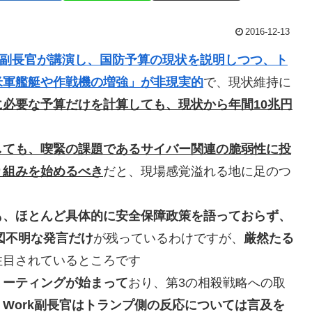
2016-12-13
国防副長官が講演し、国防予算の現状を説明しつつ、ト
米軍艦艇や作戦機の増強」が非現実的
で、現状維持に
に必要な予算だけを計算しても、現状から年間10兆円
しても、喫緊の課題であるサイバー関連の脆弱性に投
り組みを始めるべき
だと、現場感覚溢れる地に足のつ
も、ほとんど具体的に安全保障政策を語っておらず、
図不明な発言だけ
が残っているわけですが、
厳然たる
注目されているところです
ミーティングが始まって
おり、第3の相殺戦略への取
、
Work副長官はトランプ側の反応については言及を