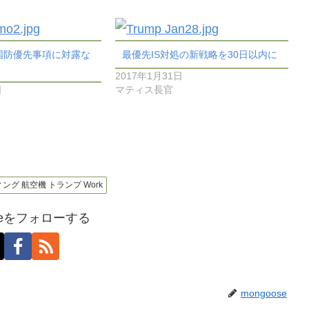
国防優先事項に対露な
最優先IS対処の新戦略を30日以内に
2017年1月31日
日
マティス長官
ティング 航空機 トランプ Work
oseをフォローする
mongoose