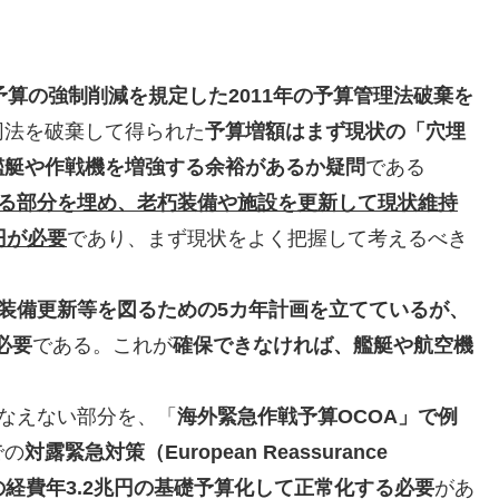
算の強制削減を規定した2011年の予算管理法破棄を
同法を破棄して得られた
予算増額はまず現状の「穴埋
艦艇や作戦機を増強する余裕があるか疑問
である
る部分を埋め、老朽装備や施設を更新して現状維持
円が必要
であり、まず現状をよく把握して考えるべき
装備更新等を図るための5カ年計画を立てているが、
必要
である。これが
確保できなければ、艦艇や航空機
なえない部分を、「
海外緊急作戦予算OCOA」で例
での
対露緊急対策（European Reassurance
、この経費年3.2兆円の基礎予算化して正常化する必要
があ