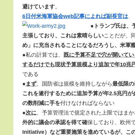
避けています
。
6日付米海軍協会web記事によれば副長官は
●
トランプ氏は、予
主張しており、これは素晴らしい
ことだが、
め」に充当されることになるだろうし、米軍
●私の計算では、
既に予算不足で穴が開いてい
するだけでも現状予算規模より追加で年10兆
である
●
まず
、国防省は規模を維持しながら
最低限の
これを遂行するために追加予算が年2.5兆円が
の数削減に手を
付けなければならない
●
次に
、予算管理法で規定された上限ではまか
外的に議会の承認を得て確
保しており、欧州
Initiative）など重要施策を進めているが