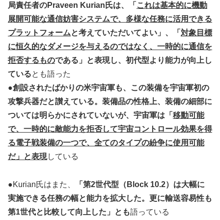
局責任者のPraveen Kurian氏は、「
これは基本的に機動
展開可能な通信妨害システムで、多様な任務に活用できる
プラットフォーム
と考えていただいてよい」、「
対象目標
に恒久的なダメージを与えるのではなく、一時的に通信を
拒否するもの
である」と表現し、初代型より能力が向上し
ている
とも語った
●
創設されたばかりの米宇宙軍も、この装備を宇宙軍初の
攻撃兵器だと讃えている。装備品の性格上、装備の細部に
ついては明らかにされていないが、宇宙軍は「
移動可能
で、一時的に敵能力を拒否して宇宙コントロール効果を得
る電子戦装備の一つで、全てのタイプの紛争に使用可能
だ」と表現
している
●Kurian氏はまた、
「第2世代型（Block 10.2）は大幅に
実施できる任務の幅と能力を拡大した。更に輸送容易性も
第1世代と比較して向上した」とも
語っている