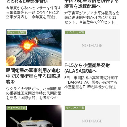
中国の衛星通信を妨害する
とISR＆EW部隊合併
装置を迅速配備へ
今年夏から秋へセンサーを保有す
る気象部隊も一緒に今年4月に米
米宇宙軍がアジア太平洋配備を念
空軍が発表し、今年夏を目途に進
頭に迅速開発数か月内に初期11
められてきたはずの第24空軍
セット、今後数年で200セット配
（サイバー担当部隊）と第25空
備へ中国の実質的軍事偵察衛星
軍（ISR＋EW電子戦担当部隊）
「遥感：Yaogan」に危機感12月
サイバーと宇宙
サイバーと宇宙
の合併が、新たに米空軍気象航空
19日付Defense-Newsが、特に中
団（557th Weather...
国の偵察衛星と地上との通信信号
妨害を念頭に...
F-15から小型衛星発射
民間衛星の軍事利用が進む
(ALASA)試験へ
中で民間衛星を守る国際規
5日、米国防省の高等研究計画庁
範を
（DARPA）が、需要が急増する
小型衛星をF-15戦闘機から軌道に
ウクライナ侵略が示した民間衛星
投入する打上装置の試験を、今年
の重要性国家間紛争時に民間衛星
末から開始すると発表しました。
を守る「国際規範」を考察今のロ
ALASA計画とか
シアや中国を見るに、極めて困難
とも思うが8月23日、宇宙政策を
サイバーと宇宙
サイバーと宇宙
研究する米シンクタンク「Center
for Space Policy and Stra...