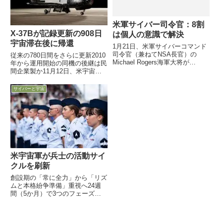
米軍サイバー司令官：8割
X-37Bが記録更新の908日
は個人の意識で解決
宇宙滞在後に帰還
1月21日、米軍サイバーコマンド
司令官（兼ねてNSA長官）の
従来の780日間をさらに更新2010
Michael Rogers海軍大将が
年から運用開始の同機の後継は民
Atlantic Councilで講演し、2016
間企業製か11月12日、米宇宙軍
年の戦略的優先事項について語っ
が運用する再利用可能な実験無人
ています。同コマンド司令官とし
宇宙船X-37Bが、記録更新の908
サイバーと宇宙
て2年勤務した経験も踏まえ、な
日間の宇宙飛行を終えフロリダ州
か...
Cape Canaveral宇宙センターに
無事...
米宇宙軍が兵士の活動サイ
クルを刷新
創設期の「常に全力」から「リズ
ムと本格紛争準備」重視へ24週
間（5か月）で3つのフェーズを
ローテーション休養＆基礎訓練→
本格紛争訓練＆演習→実任務上記
3フェーズを3週間→6週間→15週