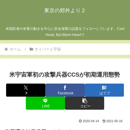
東京の郊外より２
米国防省や米軍の動きを中心に安全保障の話題をフォローしています。Cool
Head, But Warm Heartで
ホーム
サイバーと宇宙
米宇宙軍初の攻撃兵器CCSが初期運用態勢
X
Facebook
はてブ
LINE
コピー
2020-04-14
2021-05-16