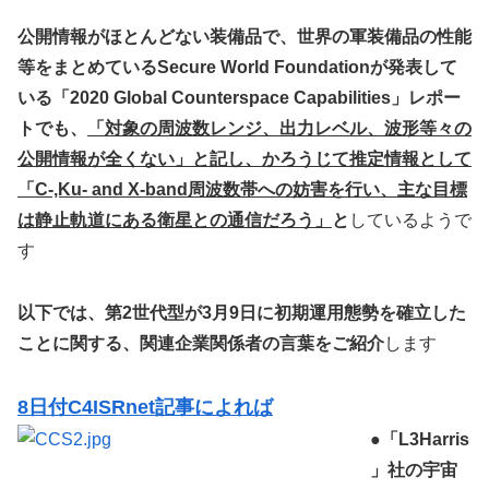
公開情報がほとんどない装備品で、世界の軍装備品の性能
等をまとめているSecure World Foundationが発表して
いる「2020 Global Counterspace Capabilities」レポー
トでも、
「対象の周波数レンジ、出力レベル、波形等々の
公開情報が全くない」と記し、かろうじて推定情報として
「C-,Ku- and X-band周波数帯への妨害を行い、主な目標
は静止軌道にある衛星との通信だろう」
と
しているようで
す
以下では、第2世代型が3月9日に初期運用態勢を確立した
ことに関する、関連企業関係者の言葉をご紹介
します
8日付C4ISRnet記事によれば
●
「L3Harris
」社の宇宙