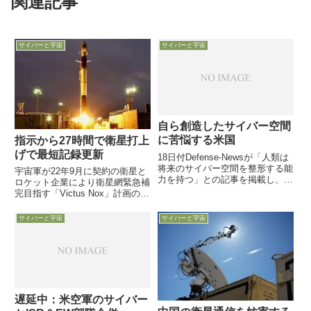
関連記事
サイバーと宇宙
サイバーと宇宙
自ら創造したサイバー空間
に苦悩する米国
指示から27時間で衛星打上
げで最短記録更新
18日付Defense-Newsが「人類は
将来のサイバー空間を整形する能
宇宙軍が22年9月に契約の衛星と
力を持つ」との記事を掲載し、記
ロケット企業により衛星網緊急補
事のタイトルとは異なり、米国防
完目指す「Victus Nox」計画の試
省の研究機関が生み出したものの
験成功次段階「Victus Haze」計
現在はその手を離れたインターネ
画は24時間を地上センター含め9
サイバーと宇宙
サイバーと宇宙
ット世界が、民間商業活動で安全
月14日、米宇宙軍が計画する衛
性を確保できないま...
星緊急打ち上げ態勢確立のための
準備第...
遅延中：米空軍のサイバー