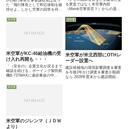
U-2飛行隊長空軍参謀総長は言っ
る更迭ではなく米空軍内部
た「飛行隊長として即応体制を維
（Meink空軍長官？）からの退任
持せよ。しかし空軍の回答を待っ
要請を受けた決断とか8月21日付
ているようでは任務成功はおぼつ
DefenseOne は、18日に突然辞任
かない」8日付Defense-Newsは、
米空軍
米空軍
を発表したAllvin空軍参謀総長の
1950年代から前線で偵察活動を
動きに関し、19日付
続け、今も最前線で活躍中のU-2
Washington...
偵察機部隊の...
米空軍がKC-46給油機の受
米空軍が米北西部にOTHレ
け入れ再開も・・・
ーダー設置へ
「（安全の）企業文化が戻るまで
建設候補地の環境影響調査＆審査
確認を続ける」ボーイング製民航
を今後2年かけ調査＆審査が順調
機B-737MAXに連続事故の中
なら 2028年度末から建設開始巨
で・・14日、米空軍のWill Roper
大な送信と受信アンテナを
調達担当次官補が、製造検査中や
300km以上離して建設予定4月21
米空軍
米空軍が受領済のKC-46A空中給
日付米空軍協会 web記事は、米
油機の複数の機内から、安全上の
空軍がミサイルや航空機の飛来を
問題となる複...
早期探知する探知距離 ...
米空軍のジレンマ（ＪＤＷ
より）