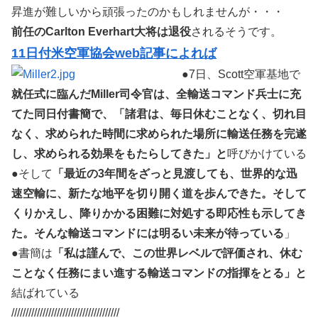
昇進が難しいから頑張ったのかもしれませんが・・・
前任のCarlton Everhart大将は退役
されるそうです。
11日付米空軍協会web記事によれば
●7日、Scott空軍基地で
就任式に臨んだMiller司令官は、全輸送コマンド兵士に充
てた同日付書簡で、「諸君は、毎日休むことなく、切れ目
なく、求められた時間に求められた場所に輸送任務を完遂
し、求められる効果をもたらしてきた」と
呼びかけている
●そして
「最近の3年間をざっと見渡しても、世界的な迅
速空輸に、新たな地平を切り開く道を歩んできた。そして
くりかえし、降りかかる困難に対処する即応性も示してき
た。そんな輸送コマンドには明るい未来が待っている
」
●書簡は
「私は謹んで、この世界レベルで評価され、休む
ことなく任務にまい進する輸送コマンドの指揮をとる」と
結ばれている
//////////////////////////////////////