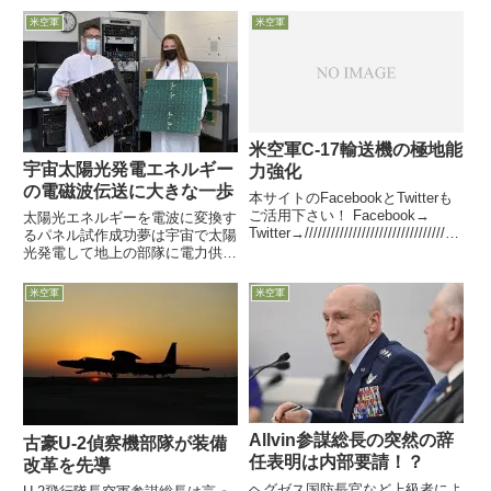
躍なので・・・8月22日付米空軍
説明と改善策を180日以内に報告
米空軍
米空軍
協会web記事は、同19日に米空軍
せよと求めたようです
が発表した次世代制空機NGAD用
エンジンである...
米空軍C-17輸送機の極地能
宇宙太陽光発電エネルギー
力強化
の電磁波伝送に大きな一歩
本サイトのFacebookとTwitterも
ご活用下さい！ Facebook→
太陽光エネルギーを電波に変換す
Twitter→////////////////////////////////////
るパネル試作成功夢は宇宙で太陽
////////////////////////////////////...
光発電して地上の部隊に電力供給
米空軍研究所とNorthrop
Grummanが共同研究12月22日付
米空軍
米空軍
Defense-Newsが、米空軍研究所
がNorthrop Grummanと契約...
Allvin参謀総長の突然の辞
古豪U-2偵察機部隊が装備
任表明は内部要請！？
改革を先導
ヘグゼス国防長官など上級者によ