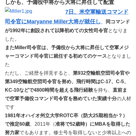
しかも、予備役中将から大将に昇任して配置
7日、米空軍輸送コマンド
司令官にMaryanne Miller大将が就任し
、
同コマンド
が1992年に創設されて以降初めての女性司令官
となりま
した。
またMiller司令官は、予備役から大将に昇任して空軍メジ
ャーコマンド司令官に就任する初めてのケース
となりまし
た
ただし、ご経歴を拝見すると、
第932空輸航空団司令官や
第349空輸航空団司令官を努め、飛行時間はC-17、C-5、
KC-10などで4800時間を超える飛行経験
を持ち、
直前ま
で空軍予備役コマンド司令官を務めていた実績十分
の人材
です
1981年オハイオ州立大学ROTC卒（防大25期相当か？）
で推定60歳
、2011年（
准将で52歳時）にMBAを取得した
努力家
でもあります。修士号を取得しないと少将以上への