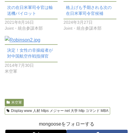
次の在日米軍司令官は輸
格上げも予期される次の
送機パイロット
在日米軍司令官候補
2021年8月16日
2024年3月27日
Joint・統合参謀本部
Joint・統合参謀本部
決定！女性の非操縦者が
対中国航空作戦指揮官
2014年7月30日
米空軍
米空軍
Display www 人材 https メジャー net 大学 http コマンド MBA
mongooseをフォローする