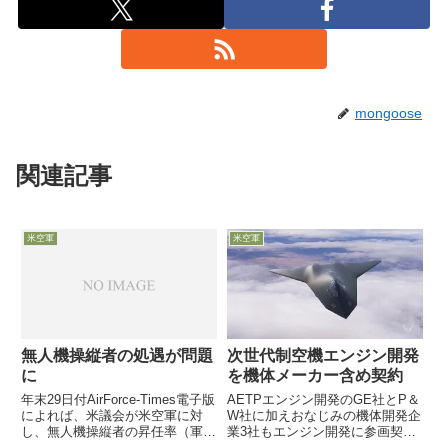
mongoose
関連記事
米空軍
米空軍
次世代制空機エンジン開発
無人機操縦者の処遇が問題
を機体メーカー含め契約
に
AETPエンジン開発のGE社とP＆
年末29日付AirForce-Times電子版
W社に加えおなじみの機体開発企
によれば、米議会が米空軍に対
業3社もエンジン開発に参画契約
し、無人機操縦者の昇任率（軍人
NGADとAETPコンビは技術的飛
の階級が上がる率）が低い理由の