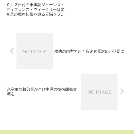
９月２日付の軍事誌ジェーンズ・
ディフェンス・ウィークリーは米
空軍の戦略転換を巡る苦悩を６ペ
ージにわたって特集しています。
勝手にまとめてみると・・・●苦
悩の原点予算がない中で、直面す
る対テロや不正規戦への対応を迫
られ、これまで数十年にわたっ
て...
攻防の両方で超々音速兵器対応が話題に
米空軍情報部長が再び中露の技術開発脅
威を