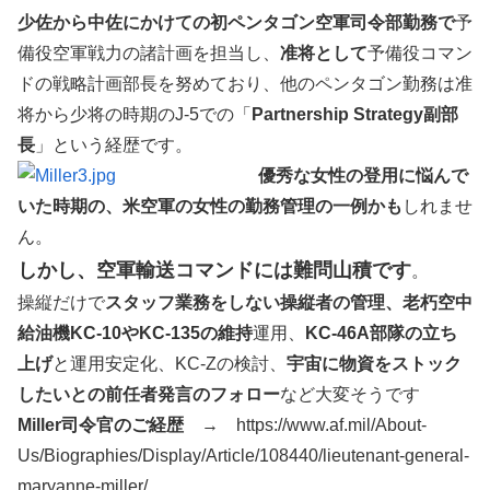
少佐から中佐にかけての初ペンタゴン空軍司令部勤務で
予
備役空軍戦力の諸計画を担当し、
准将として
予備役コマン
ドの戦略計画部長を努めており、他のペンタゴン勤務は准
将から少将の時期のJ-5での「
Partnership Strategy副部
長
」という経歴です。
優秀な女性の登用に悩んで
いた時期の、米空軍の女性の勤務管理の一例かも
しれませ
ん。
しかし、空軍輸送コマンドには難問山積です
。
操縦だけで
スタッフ業務をしない操縦者の管理、老朽空中
給油機KC-10やKC-135の維持
運用、
KC-46A部隊の立ち
上げ
と運用安定化、KC-Zの検討、
宇宙に物資をストック
したいとの前任者発言のフォロー
など大変そうです
Miller司令官のご経歴
→ https://www.af.mil/About-
Us/Biographies/Display/Article/108440/lieutenant-general-
maryanne-miller/