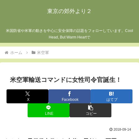
東京の郊外より２
米国防省や米軍の動きを中心に安全保障の話題をフォローしています。Cool
Head, But Warm Heartで
ホーム
米空軍
米空軍輸送コマンドに女性司令官誕生！
X
Facebook
はてブ
LINE
コピー
2018-09-14