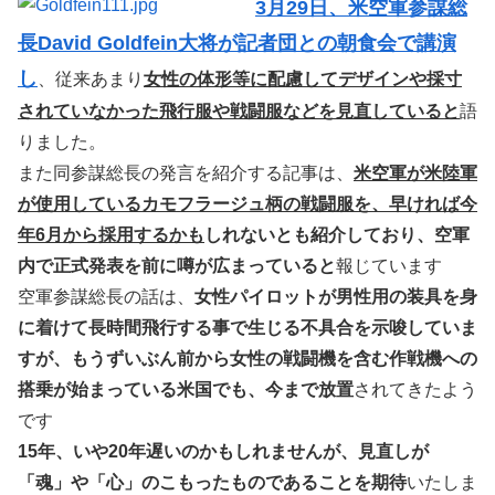
3月29日、米空軍参謀総
長David Goldfein大将が記者団との朝食会で講演
し
、従来あまり
女性の体形等に配慮してデザインや採寸
されていなかった飛行服や戦闘服などを見直していると
語
りました。
また同参謀総長の発言を紹介する記事は、
米空軍が米陸軍
が使用しているカモフラージュ柄の戦闘服を、早ければ今
年6月から採用するかも
しれないとも紹介しており、空軍
内で正式発表を前に噂が広まっていると
報じています
空軍参謀総長の話は、
女性パイロットが男性用の装具を身
に着けて長時間飛行する事で生じる不具合を示唆していま
すが、もうずいぶん前から女性の戦闘機を含む作戦機への
搭乗が始まっている米国でも、今まで放置
されてきたよう
です
15年、いや20年遅いのかもしれませんが、見直しが
「魂」や「心」のこもったものであることを期待
いたしま