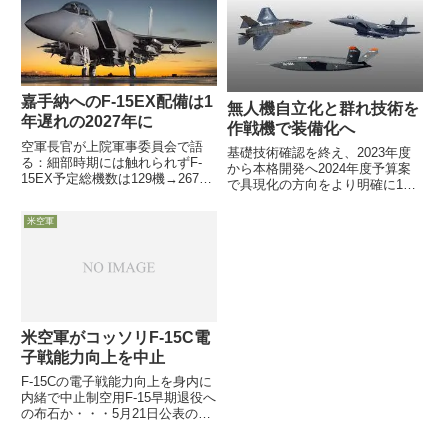
axial loads」により中断していた
最有力になりつつあると報じてい
件に関し、検討...
ます。人事の鍵を握るであろう、
カーター国...
嘉手納へのF-15EX配備は1
無人機自立化と群れ技術を
年遅れの2027年に
作戦機で装備化へ
空軍長官が上院軍事委員会で語
基礎技術確認を終え、2023年度
る：細部時期には触れられずF-
から本格開発へ2024年度予算案
15EX予定総機数は129機→267機
で具現化の方向をより明確に11
へ増え、更に最大329機の可能性
月10日付米空軍協会web記事は、
も5月21日、Meink空軍長官が上
無人機自立運用の技術開発
米空軍
院軍事委員会で、嘉手納基地配備
「Skyborg計画」と無人機の群れ
だったF-15C/D型48機の後継機と
技術開発「Golden Horde計画」
して、当...
が成果を上げ...
米空軍がコッソリF-15C電
子戦能力向上を中止
F-15Cの電子戦能力向上を身内に
内緒で中止制空用F-15早期退役へ
の布石か・・・5月21日公表の米
空軍監察官室レポートは、制空用
F-15Cに必要な能力維持のために