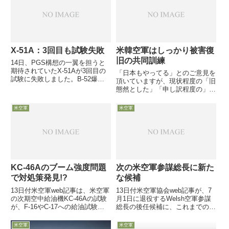
整備要領を適用すると紹介しつ
も3/4が影響を受けることになっ
つ、こ...
ています
X-51A：3回目も試験失敗
米韓空軍はしっかり被害復
旧の共同訓練
14日、PGS構想の一翼を担うと
期待されていたX-51Aが3回目の
「日本もやってる」とのご意見を
試験に失敗しました。B-52爆撃
頂いていますが、現状程度の「旧
機から発射後、300秒の試験飛行
態然とした」「申し訳程度の」訓
を目指していましたが、機体のフ
練や施設施策に疑問を感じない方
ィンがうまく作動せずわずか15
に、特に申し上げることはありま
米空軍
米空軍
秒で海面に没した様です
せ
ん・・・///////////////////////////////////
/////...
KC-46Aのブーム強度問題
次の米空軍参謀総長に新た
で対処策発見!?
な候補
13日付米空軍web記事は、米空軍
13日付米空軍協会web記事が、7
の次期空中給油機KC-46Aの試験
月1日に退役するWelsh空軍参謀
が、F-16やC-17への給油試験時
総長の後任候補に、これまでの
に発覚した給油ブームへの想定外
種々の予想を覆し、現在の副参謀
の加重「higher-than-expected
総長であるDavid Goldfein大将が
米空軍
米空軍