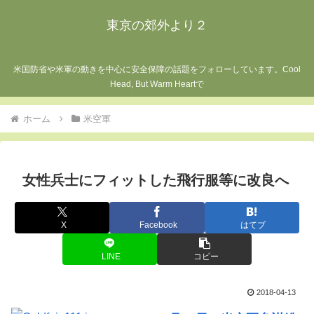
東京の郊外より２
米国防省や米軍の動きを中心に安全保障の話題をフォローしています。Cool
Head, But Warm Heartで
ホーム
米空軍
女性兵士にフィットした飛行服等に改良へ
X
Facebook
はてブ
LINE
コピー
2018-04-13