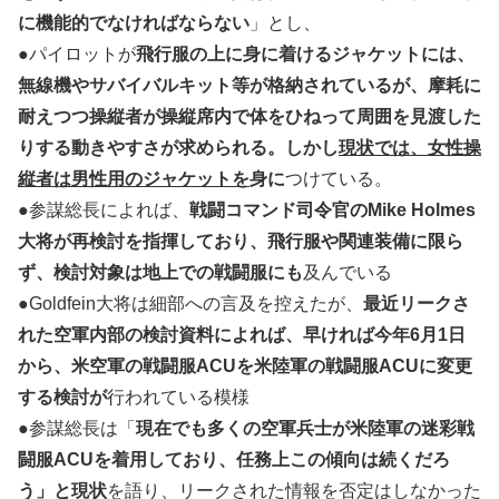
に機能的でなければならない
」とし、
●パイロットが
飛行服の上に身に着けるジャケットには、
無線機やサバイバルキット等が格納されているが、摩耗に
耐えつつ操縦者が操縦席内で体をひねって周囲を見渡した
りする動きやすさが求められる。しかし
現状では、女性操
縦者は男性用のジャケットを
身に
つけている。
●参謀総長によれば、
戦闘コマンド司令官のMike Holmes
大将が再検討を指揮しており、飛行服や関連装備に限ら
ず、検討対象は地上での戦闘服にも
及んでいる
●Goldfein大将は細部への言及を控えたが、
最近リークさ
れた空軍内部の検討資料によれば、早ければ今年6月1日
から、米空軍の戦闘服ACUを米陸軍の戦闘服ACUに変更
する検討が
行われている模様
●参謀総長は「
現在でも多くの空軍兵士が米陸軍の迷彩戦
闘服ACUを着用しており、任務上この傾向は続くだろ
う」と現状
を語り、リークされた情報を否定はしなかった