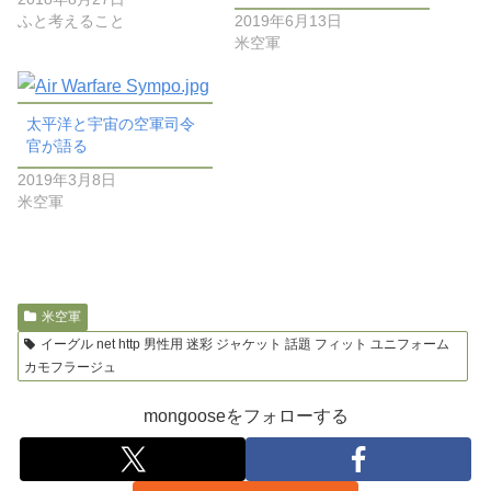
ふと考えること
2019年6月13日
米空軍
太平洋と宇宙の空軍司令
官が語る
2019年3月8日
米空軍
米空軍
イーグル net http 男性用 迷彩 ジャケット 話題 フィット ユニフォーム
カモフラージュ
mongooseをフォローする