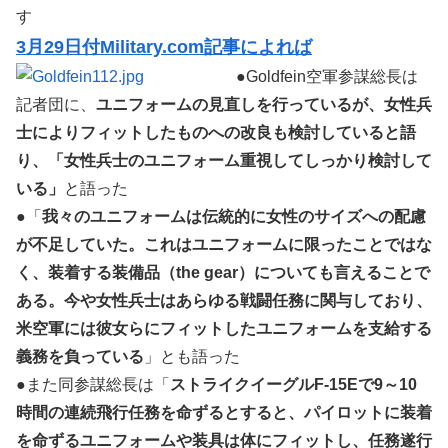
す
3月29日付Military.com記事によれば
●Goldfein空軍参謀総長は
記者団に、
ユニフォームの見直しを行っているが、女性兵
士によりフィットしたものへの改良も検討していると語
り、「女性兵士のユニフォーム重視してしっかり検討して
いる」
と語った
●「
我々のユニフォームは伝統的に女性のサイズへの配慮
が不足していた。これはユニフォームに限ったことではな
く、装着する装備品（the gear）についても言えることで
ある。今や女性兵士はあらゆる戦闘任務に関与しており、
米空軍には彼女らにフィットしたユニフォームを支給する
義務を負っている
」とも語った
●また同参謀総長は「
ストライクイーグルF-15Eで9～10
時間の連続飛行任務を命ずるとすると、パイロットに装着
を命ずるユニフォームや装具は体にフィットし、任務遂行