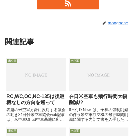
mongoose
関連記事
米空軍
米空軍
RC,WC,OC,NC-135は後継
在日米空軍も飛行時間大幅
機なしの方向を巡って
削減!?
表題の米空軍方針に反対する議会
8日付D-Newsは、予算の強制削減
の動き24日付米空軍協会web記事
の伴う米空軍航空機の飛行時間削
は、米空軍Offutt空軍基地に所属
減に関する内部文書を入手したと
するC-135を改良した大ベテラン
して、具体的に影響を受ける52
の各種ISR機（RC,WC,OC,NC-
個の飛行隊や航空団名を公開しま
米空軍
米空軍
135）の維持整備に最新の効率的
した。文書によれば、在日米空軍