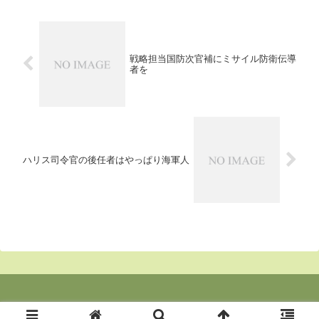
不可欠と同観察室が兼ねてから指
摘してきた電子戦能力向上改修
が、同監察官室には...
戦略担当国防次官補にミサイル防衛伝導
者を
ハリス司令官の後任者はやっぱり海軍人
© 2020 東京の郊外より２.