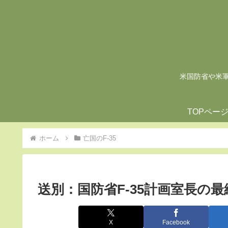
米国防省や米軍の
TOPペー
ホーム
亡国のF-35
送別：国防省F-35計画室長の
X
Facebook