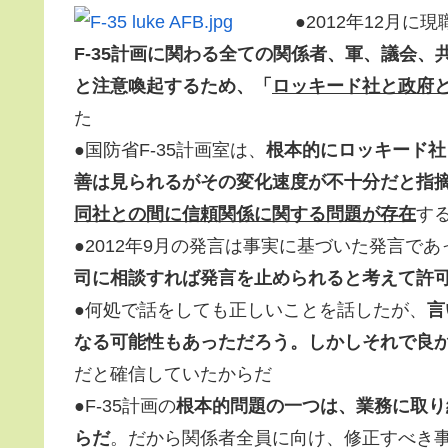
●2012年12月に
F-35計画に関わる全ての関係者、軍、議会
と注意喚起するため、「
ロッキード社と政府
た
●国防省F-35計画室は、
根本的にロッキード社
善は見られるがその変化速度が不十分だと指
同社との間に信頼関係に関する問題が存在
す
●2012年9月の発言は事実に基づいた発言であ
司に相談すれば発言を止められると考えて許
●何処で話をしても正しいことを話したが、
言
なる可能性もあっただろう。しかしそれで良
だと確信していたからだ
●F-35計画の
根本的問題の一つは、業務に取り
らだ
。だから関係者全員に向け、修正すべき