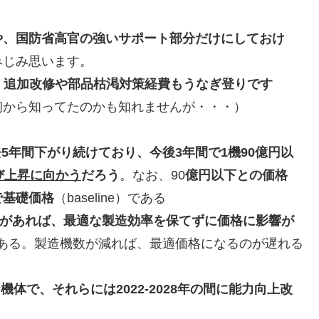
や、国防省高官の強いサポート部分だけにしておけ
みじみ思います。
し、追加改修や部品枯渇対策経費もうなぎ登りです
初から知ってたのかも知れませんが・・・）
去5年間下がり続けており、今後3年間で1機90億円以
び上昇に向かう
だろう
。なお、90
億円以下との価格
で基礎価格
（baseline）である
）事があれば、最適な製造効率を保てずに価格に影響が
ある。製造機数が減れば、最適価格になるのが遅れる
機体で、それらには2022-2028年の間に能力向上改