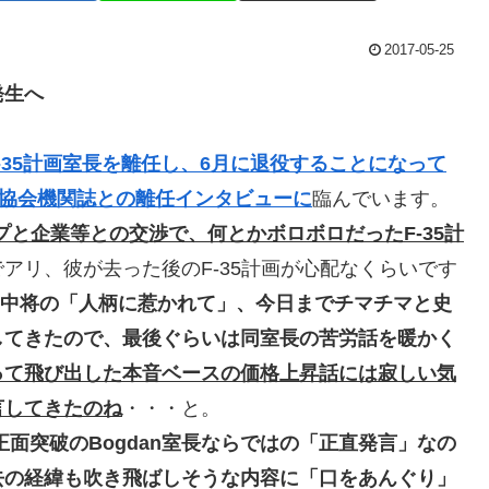
2017-05-25
発生へ
F-35計画室長を離任し、6月に退役することになって
、米空軍協会機関誌との離任インタビューに
臨んでいます。
と企業等との交渉で、何とかボロボロだったF-35計
でアリ、彼が去った後のF-35計画が心配なくらいです
空軍中将の「人柄に惹かれて」、今日までチマチマと史
してきたので、最後ぐらいは同室長の苦労話を暖かく
って飛び出した本音ベースの価格上昇話には寂しい気
言してきたのね
・・・と。
面突破のBogdan室長ならではの「正直発言」なの
去の経緯も吹き飛ばしそうな内容に「口をあんぐり」