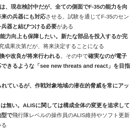
代化」は、現在検討中だが、全ての側面でF-35の能力を向
将来の兵器にも対応
させる。試験を通じてF-35のセン
を兵器と結びつける必要
がある
ンの能力向上も保障したい。新たな部品を投入するか完
研究成果次第だが、将来決定することになる
換や改良が将来行われる
。その中で
確実なのが電子
な「see new threats and react」を目指
s」に支えられているが、作戦対象地域の潜在的脅威を常にアッ
りは無い。ALISに関しては構成全体の変更を追求して
約型で
飛行隊レベルの操作員のALIS維持やソフト更新
いる