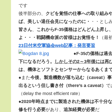
です
後半部分の、
クビを覚悟の仕事への取り組み
ば、美しい退任会見になったのに・
・・とし
皆さん
、
これからF-35価格はどんどん上昇
よ・・・戦闘機命派の皆様はお覚悟を！
（最
23日付米空軍協会web記事：発言要旨
●
F-35の価格は過
下になるだろう。
しかしその2～3年後には再
は、機体とソフトとセンサーからなるあくま
●また
今後、製造機数が落ち込む（caveat
出るという但し書き付（there’s a caveat）
で
（delay the most efficient rate）
●
2020年時点までに製造された機体は不十分な
修を行う必要
があり、
追加経費が必要
だ