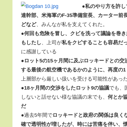
●
私のやり方を許し
達幹部、米海軍のF-35準備室長、カーター前
どなど
、みんなが私を支えてくれた。
●
何回も危険を冒し、クビを洗って議論を巻き
もしたし
、上司が
私をクビすることも容易だ
に感謝している
●
ロット5の15ヶ月間に及ぶロッキードとの交
する最後の航空機であるかのように、再度の1
上層部から厳しい扱いを受ける可能性があっ
●
18ヶ月間の交渉をしたロット9の協議
でも、
しないと話せない様な協議の末でも、
何とか
だ
●過去5年間で
ロッキードと政府の関係は良く
確で透明性が増したが、時には苦痛を伴い、