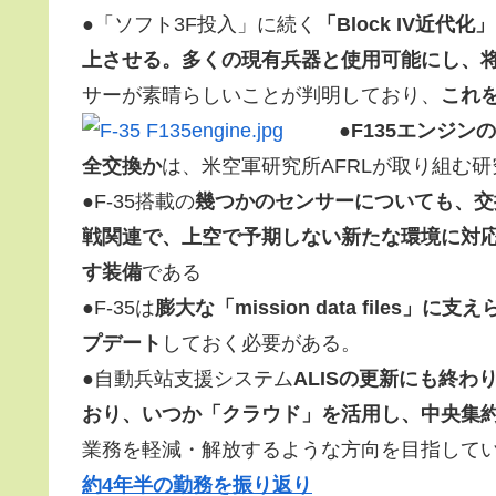
●「ソフト3F投入」に続く
「Block IV近
上させる。多くの現有兵器と使用可能にし、
サーが素晴らしいことが判明しており、
これ
●
F135エンジ
全交換か
は、米空軍研究所AFRLが取り組む
●F-35搭載の
幾つかのセンサーについても、交
戦関連で、上空で予期しない新たな環境に対応できるよう
す装備
である
●F-35は
膨大な「mission data file
プデート
しておく必要がある。
●自動兵站支援システム
ALISの更新にも終わ
おり、いつか「クラウド」を活用し、中央集
業務を軽減・解放するような方向を目指して
約4年半の勤務を振り返り