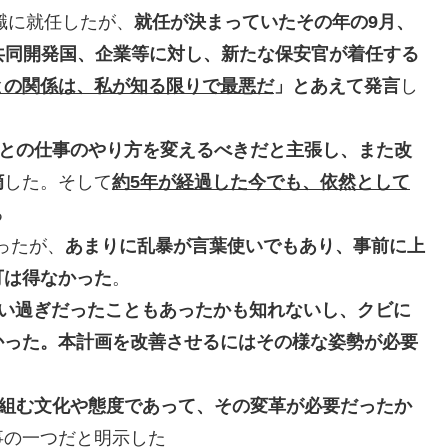
現職に就任したが、
就任が決まっていたその年の9月、
、共同開発国、企業等に対し、新たな保安官が着任する
との関係は、私が知る限りで最悪だ
」とあえて発言
し
との仕事のやり方を変えるべきだと主張し、また改
摘
した。そして
約5年が経過した今でも、依然として
る
ったが、
あまりに乱暴が言葉使いでもあり、事前に上
可は得なかった
。
い過ぎだったこともあったかも知れないし、クビに
かった。本計画を改善させるにはその様な姿勢が必要
組む文化や態度であって、その変革が必要だったか
事の一つだと明示した