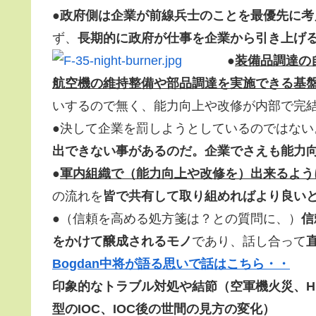
●
政府側は企業が前線兵士のことを最優先に考
ず、
長期的に政府が仕事を企業から引き上げ
●
装備品調達の
航空機の維持整備や部品調達を実施できる基
いするので無く、能力向上や改修が内部で完
●決して企業を罰しようとしているのではない
出できない事があるのだ。企業でさえも能力
●
軍内組織で（能力向上や改修を）出来るよう
の流れを
皆で共有して取り組めればより良い
●（信頼を高める処方箋は？との質問に、）
信
をかけて醸成されるモノ
であり、話し合って
Bogdan中将が語る思いで話はこちら・・
印象的なトラブル対処や結節（空軍機火災、H
型のIOC、IOC後の世間の見方の変化）