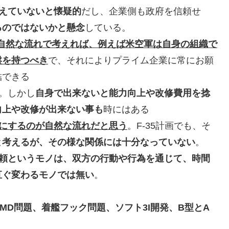
えていないと懐疑的
だし、企業側も政府を信頼せ
るのではないかと懸念
している。
自然な流れで考えれば、例えば米空軍は自身の組織で
盤を持つべき
で、それによりプライム企業に常にお願
結できる
。しかし
自身で出来ないと能力向上や改修費用を捻
向上や改修が出来ない事も
時にはある
にするのが自然な流れだと思う
。F-35計画でも、そ
と考えるが、その様な関係には十分なっていない
。
頼というモノは、双方の行動や行為を通じて、時間
直ぐ変わるモノでは無い
。
MD問題、着艦フック問題、ソフト3I開発、B型とA