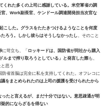
てくれた多くの上司に感謝している。米空軍省の調
長官、Work副長官、ケンドール調達開発担当次官な
起こした。グラスをたたきつけるようなことを何度
ったろう。しかし彼らはそうしなかったし
、そのこと
渉
に苛立ち、「
ロッキードは、国防省が同社から購入
ドルまで搾り取ろうとしている」と発言した際
も、
たと思う
国防省首脳は完全に私を支持してくれた。オフレコに
協議をまとめられたのは上司の援護を受けられたから
なったと言えるが、まだ十分ではない。意思疎通が明
懐疑的にならざるを得ない