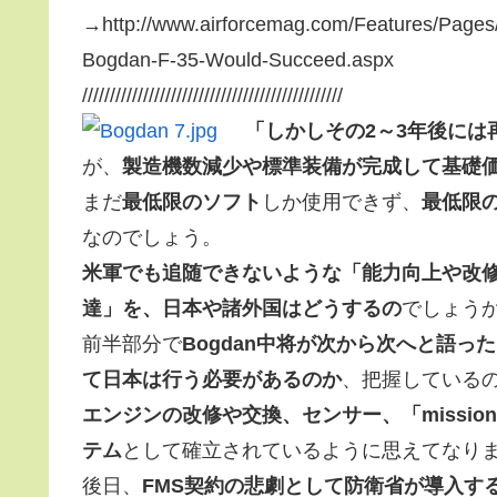
→http://www.airforcemag.com/Features/Page
Bogdan-F-35-Would-Succeed.aspx
///////////////////////////////////////////////
「しかしその2～3年後には
が、
製造機数減少や標準装備が完成して基礎
まだ
最低限のソフト
しか使用できず、
最低限
なのでしょう。
米軍でも追随できないような「能力向上や改
達」を、日本や諸外国はどうするの
でしょう
前半部分で
Bogdan中将が次から次へと語
て日本は行う必要があるのか
、把握している
エンジンの改修や交換、センサー、「mission d
テム
として確立されているように思えてなり
後日、
FMS契約の悲劇として防衛省が導入する