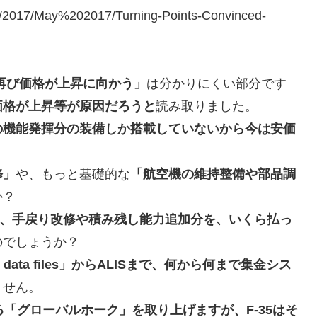
s/2017/May%202017/Turning-Points-Convinced-
再び価格が上昇に向かう」
は分かりにくい部分です
価格が上昇等が原因だろうと
読み取りました。
の機能発揮分の装備しか搭載していないから今は安価
修」
や、もっと基礎的な
「航空機の維持整備や部品調
か？
った、手戻り改修や積み残し能力追加分を、いくら払っ
のでしょうか？
ata files」からALISまで、何から何まで集金シス
ません。
「グローバルホーク」を取り上げますが、F-35はそ