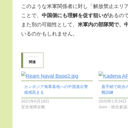
このような米軍関係者に対し「解放禁止エリ
ことで、
中国側にも理解を促す狙いが
あるの
また別の可能性として、
米軍内の部隊間で、
いるのかもしれません。
関連
カンボジア海軍基地への中国進出警
嘉手納で統合
戒感高まる
難訓練
2021年6月18日
2020年1月24日
安全保障全般
Joint・統合参