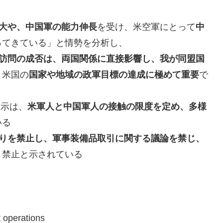
大や、中国軍の能力伸長
を受け、米空軍にとって
中
ってきている」と情勢を分析し、
訪問の成否は、両国関係に直接影響し、我が同盟国
、米国の
国家や地域の政軍目標の達成に極めて重要
で
指示は、
米軍人と中国軍人の接触の限度を定め、多様
いる
りを禁止し、軍事装備品取引に関する議論を禁じ、
り禁止と示されている
 operations