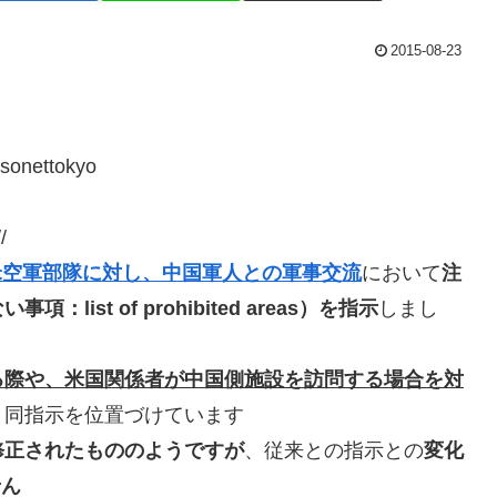
2015-08-23
sonettokyo
//
米空軍部隊に対し、中国軍人との軍事交流
において
注
st of prohibited areas）を指示
しまし
る際や、米国関係者が中国側施設を訪問する場合を対
と同指示を位置づけています
修正されたもののようですが
、従来との指示との
変化
せん