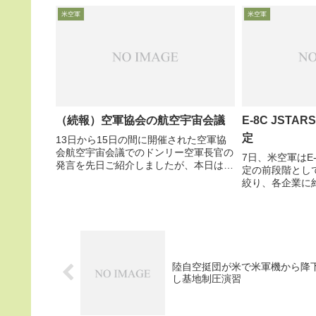
ター長官が様々な形で取り組んだ人材確
れる新型兵器開
米空軍
米空軍
保策「Force o...
や特性を公開し、
（続報）空軍協会の航空宇宙会議
E-8C JST
定
13日から15日の間に開催された空軍協
会航空宇宙会議でのドンリー空軍長官の
7日、米空軍はE-
発言を先日ご紹介しましたが、本日は
定の前段階とし
Air Force Magazineサイトに掲載の、そ
絞り、各企業に
の他のスピーカー発言から、Holylandの
全システム概要
独断と偏見で興味深いところをピックア
要システム開発
ップします。
た。このJSTAR
期運用...
陸自空挺団が米で米軍機から降
し基地制圧演習