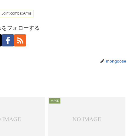
Joint combat Arms
oseをフォローする
mongoose
米空軍