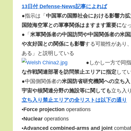
13日付 Defense-News記事によれば
●指示は「
中国軍の国際社会における影響力拡
国陸海空軍との軍事関係はますます重要に
な
●「
米軍関係者の中国訪問や中国関係者の米国
や友好国との関係にも影響
する可能性があり
ある」と説明している
●しかし一方で同
な作戦関連部署を訪問禁止エリアに指定
して
●中国側関係者の
米国防省研究機関への立ち入
宇宙や核関連分野の施設等に関しても
立ち入
立ち入り禁止エリアの全リストは以下の通り
•
Force projection
operations
•
Nuclear
operations
•
Advanced combined-arms and joint
combat