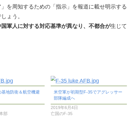
ア」を周知するための「指示」を報道に載せ明示する
でしょう。
中国軍人に対する対応基準が異なり、不都合が
生じて
の基地防衛＆航空機避
米空軍が初期型F-35でアグレッサー
部隊編成へ
2019年6月4日
謀本部
亡国のF-35