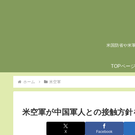
米国防省や米軍の
TOPペー
ホーム
米空軍
米空軍が中国軍人との接触方針
X
Facebook