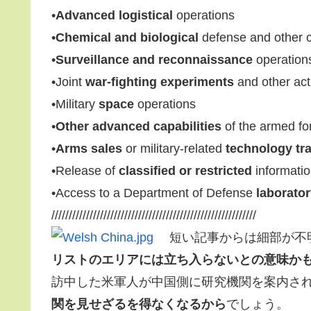
•
Advanced logistical
operations
•
Chemical and biological
defense and other c
•
Surveillance and reconnaissance
operation
•Joint
war-fighting experiments
and other act
•Military
space
operations
•
Other advanced capabilities
of the armed fo
•
Arms sales
or military-related
technology tr
•Release of
classified or restricted
informati
•Access to a Department of Defense
laborato
///////////////////////////////////////////////////////////
短い記事からは細部が不
リストのエリアには立ち入らないとの意味か
訪中した米軍人が中国側に研究機関を案内さ
関を見せざるを得なくなるから
でしょう。