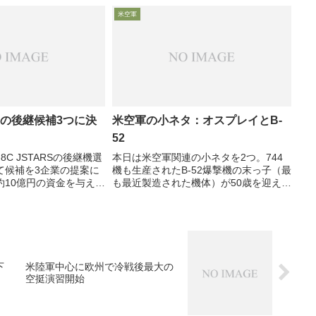
れば勝てない」との危機感を前面に17
発に向け期待される性能
米空軍
日、Brown米空軍参謀総長が記者団に、
今後1年間、企業...
戦闘機の世代構成（...
ARSの後継候補3つに決
米空軍の小ネタ：オスプレイとB-
52
8C JSTARSの後継機選
本日は米空軍関連の小ネタを2つ。744
て候補を3企業の提案に
機も生産されたB-52爆撃機の末っ子（最
約10億円の資金を与えて
も最近製造された機体）が50歳を迎えた
検討、基礎設計やデモ主
話題と、米空軍のCV-22オスプレイで飛
をさせると発表しまし
行時間2000時間を超えた機体が出たと
S後継機は、2023年に初
のお話です
下
米陸軍中心に欧州で冷戦後最大の
空挺演習開始