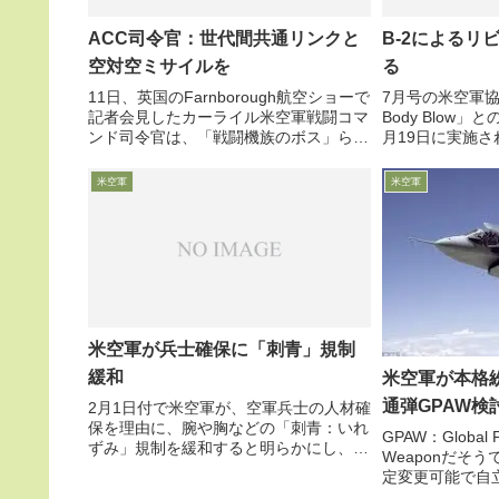
ACC司令官：世代間共通リンクと
B-2によるリビ
空対空ミサイルを
る
11日、英国のFarnborough航空ショーで
7月号の米空軍協会
記者会見したカーライル米空軍戦闘コマ
Body Blow
ンド司令官は、「戦闘機族のボス」らし
月19日に実施さ
く、F-22とF-35と4世代機間を結ぶ新し
よるリビアISI
いデータリンクや「リンク間翻訳機」
介しています。
米空軍
米空軍
や、新しい空対空戦闘用ミサイル開発の
日に承認して遂
重要性...
タ...
米空軍が兵士確保に「刺青」規制
緩和
米空軍が本格
通弾GPAW検
2月1日付で米空軍が、空軍兵士の人材確
保を理由に、腕や胸などの「刺青：いれ
GPAW：Global Pr
ずみ」規制を緩和すると明らかにし、従
Weaponだそ
来の「外部から見える部分の25%以下」
定変更可能で自
制限を撤廃することになりました。カー
日、米空軍が本