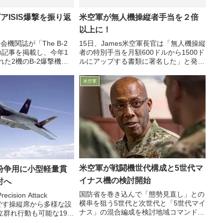
アISIS爆撃を振り返
米空軍が無人機操縦者手当を２倍
以上に！
機関誌が「The B-2
15日、James米空軍長官は「無人機操縦
」との記事を掲載し、今年1
者の特別手当を月額600ドルから1500ド
れた2機のB-2爆撃機に
ルにアップする書類に署名した」と発表
Sキャンプ攻撃の模様を紹
しました
オバマ大統領が執務最終
米空軍
行された作戦は、カー
米空軍が戦闘機世代構成と5世代マ
紛争用に小型軽量貫
イナス機の検討開始
討へ
国防省を巻き込んで「態勢見直し」との
ecision Attack
横串を狙う5世代と次世代と「5世代マイ
うです操縦席から多様な設
ナス」の混合編成を検討地域コマンドや
立群れ行動も可能な19
空軍内の反対を覚悟の上「今変わらなけ
格紛争用のGPAWと呼ば