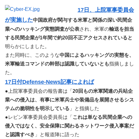
17日、上院軍事委員会
が実施した
中国政府が関与する米軍と関係の深い民間企
業へのハッキング実態調査が公表
され、米軍の
輸送を担当
する民間企業が1年間で約20回不正アクセスされていると
明らかにしました。
また同時に、このような
中国によるハッキングの実態を、
米軍輸送コマンドの幹部は認識していないとも
指摘しまし
た。
17日付Defense-News記事によれば
●上院軍事委員会の報告書は「
20回もの米軍関連の兵站企
業への侵入は、有事に米軍兵士や装備品を展開させるシス
テムの脆弱性を明示している
」と指摘した
●レビン軍事委員会委員長は「
これは単なる民間企業への
侵入ではなく、安全保障に関わるネットワーク侵入事案だ
と認識すべき
」と報道陣に語った