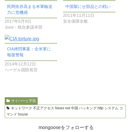
民間依存高まる米軍輸送
中国製にせ部品との戦い
力に危機感
2011年11月11日
2017年5月9日
安全保障全般
Joint・統合参謀本部
CIA拷問事案：全米軍に
報復警報
2014年12月12日
ヘーゲル国防長官
サイバーと宇宙
ネットワーク 不正アクセス News net 中国 ハッキング http システム コ
マンド house
mongooseをフォローする