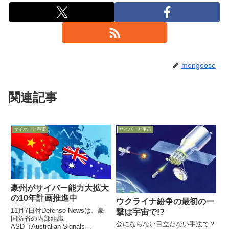
mongoose
関連記事
サイバーと宇宙
サイバーと宇宙
豪州がサイバー能力大拡大
の10年計画推進中
ウクライナ紛争の最初の一
11月7日付Defense-Newsは、豪
撃は宇宙で!?
国防省の内部組織
公にならない目立たない手法で？
ASD（Australian Signals