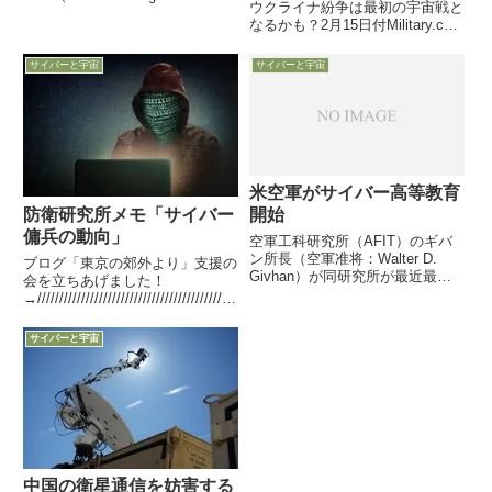
ウクライナ紛争は最初の宇宙戦と
Directorate）が今後10年をかけ取
なるかも？2月15日付Military.com
り組むサーバー能力大増強計画
記事は、米国の複数の専門家の意
Redspice（Resilience, Effects,
見を紹介しつつ、ウクライナ紛争
De...
サイバーと宇宙
サイバーと宇宙
が生起した場合、米軍機による
ISR等が難しい状況から宇宙アセ
ットへの依存度...
米空軍がサイバー高等教育
防衛研究所メモ「サイバー
開始
傭兵の動向」
空軍工科研究所（AFIT）のギバ
ン所長（空軍准将：Walter D.
ブログ「東京の郊外より」支援の
Givhan）が同研究所が最近最近
会を立ちあげました！
看視した開始した
サイバー教育に
→/////////////////////////////////////////////
ついて語りました
/////////////////////////////////////////「サ
イバー傭兵」...
サイバーと宇宙
中国の衛星通信を妨害する