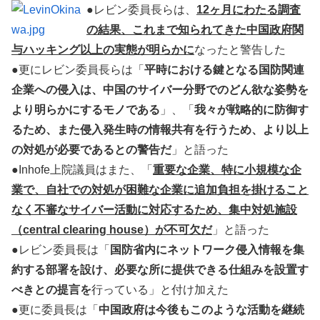
●レビン委員長らは、
12ヶ月にわたる調査
の結果、これまで知られてきた中国政府関
与ハッキング以上の実態が明らかに
なったと警告した
●更にレビン委員長らは「
平時における鍵となる国防関連
企業への侵入は、中国のサイバー分野でのどん欲な姿勢を
より明らかにするモノである
」、「
我々が戦略的に防御す
るため、また侵入発生時の情報共有を行うため、より以上
の対処が必要であるとの警告だ
」と語った
●Inhofe上院議員はまた、「
重要な企業、特に小規模な企
業で、自社での対処が困難な企業に追加負担を掛けること
なく不審なサイバー活動に対応するため、集中対処施設
（central clearing house）が不可欠だ
」と語った
●レビン委員長は「
国防省内にネットワーク侵入情報を集
約する部署を設け、必要な所に提供できる仕組みを設置す
べきとの提言を
行っている」と付け加えた
●更に委員長は「
中国政府は今後もこのような活動を継続