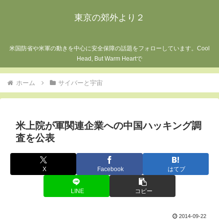
東京の郊外より２
米国防省や米軍の動きを中心に安全保障の話題をフォローしています。Cool
Head, But Warm Heartで
ホーム
サイバーと宇宙
米上院が軍関連企業への中国ハッキング調
査を公表
X
Facebook
はてブ
LINE
コピー
2014-09-22