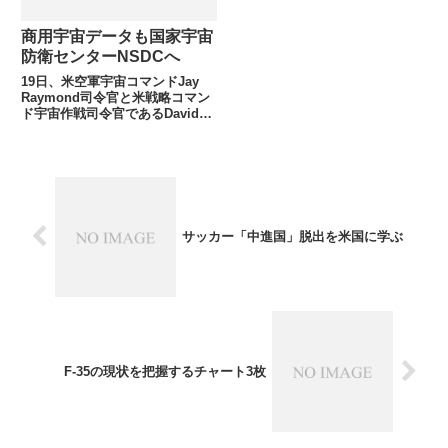
商用宇宙データも国家宇宙
防衛センターNSDCへ
19日、米空軍宇宙コマンドJay
Raymond司令官と米戦略コマン
ド宇宙作戦司令官であるDavid
Buck空軍中将が、下院軍事戦略
軍小委員会で証言し、この夏にも
一般宇宙関連企業の保有する商用
宇宙関連データも国家宇宙防衛セ
ンターNSDCで...
サッカー「中進国」脱出を米国に学ぶ
F-35の現状を把握するチャート3枚