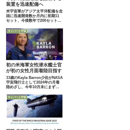
装置を迅速配備へ
米宇宙軍がアジア太平洋配備を念
頭に迅速開発数か月内に初期11
セット、今後数年で200セット配
備へ中国の実質的軍事偵察衛星
「遥感：Yaogan」に危機感12月
サイバーと宇宙
19日付Defense-Newsが、特に中
国の偵察衛星と地上との通信信号
妨害を念頭に...
初の米海軍女性潜水艦士官
が初の女性月面着陸目指す
33歳のKayla Barron少佐がNASA
宇宙飛行士として2024年の月着
陸めざし、今年10月末にまず国
際宇宙船へ超優秀で文武両道の女
性です18日付Military.comが、女
サイバーと宇宙
性初の月面着陸を目指すNASAの
「Artemis計画」の候...