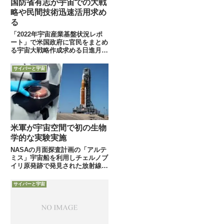
国防省有志が宇宙での大戦
略や民間技術迅速活用求め
る
「2022年宇宙産業基盤状況レポ
ート」で米国政府に官民をまとめ
る宇宙大戦略作成求める日進月歩
の民間技術を迅速に大規模に導入
可能にすべきと8月25日付
サイバーと宇宙
Defense-Newsは、米国宇宙産業
界約250名の意見も踏まえ、米国
防省や空軍研究所や宇...
米軍が宇宙空間で初の生物
学的な実験実施
NASAの月面探査計画の「アルテ
ミス」宇宙船を利用しチェルノブ
イリ原発跡で発見された放射線に
強い真菌の特性調査将来の宇宙活
動に備え放射線防護の仕組みを菌
サイバーと宇宙
から学ぶため12月11日、NASAに
よる50年ぶりの月探査計画の第1
弾準備宇宙船「Art...