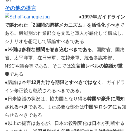
その他の提言
●
1997年ガイドライン
で謳われた「2国間の調整メカニズム」を活性化すべき
で
ある。機能別の作業部会を文民と軍人が感化して構成し、
シナリオを想定して議論すべきである
●
米側は多様な機関を巻き込むべきである
。国防省、国務
省、太平洋軍、在日米軍、在韓米軍、統合参謀本部、
NSCや議会等である。そこでは
次官補レベルの協議が重
要
である
●議論は
本年12月だけを期限とすべきではなく
、ガイドラ
イン修正後も継続されるべきである。
●日米協議の状況は、協力国となり得る
韓国や豪州に周知
されるべき
である。また必要な部分は
中国やロシアにも
知
らせるべきである
●以上の提言はあるが、日本の役割変化は日本が判断する