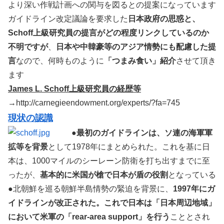
より深い作戦計画への関与を図るとの提案になっています
ガイドライン改定議論を要求した
日本政府の思惑と、
Schoff上級研究員の提言がどの程度リンクしているのか
不明ですが
、
日本や中韓豪等のアジア情勢にも配慮した提
言
なので、何時ものように
「つまみ食い」紹介
させて頂き
ます
James L. Schoff上級研究員の経歴等
→http://carnegieendowment.org/experts/?fa=745
現状の認識
●
最初のガイドラインは、ソ連の海軍軍
拡等を背景
として1978年にまとめられた。これを基に日
本は、1000マイルのシーレーン防衛を打ち出すまでに至
ったが、
基本的に米国が槍で日本が盾の役割
となっている
●北朝鮮を巡る朝鮮半島情勢の緊迫を背景に、
1997年にガ
イドラインが改正された。これで日本は「日本周辺地域」
において米軍の「rear-area support」を行う
こととされ