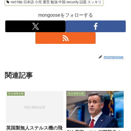
net http 日本語 小売 運営 勉強 中国 security 話題 スッキリ
mongooseをフォローする
mongoose
関連記事
安全保障全般
安全保障全般
英国製無人ステルス機の飛