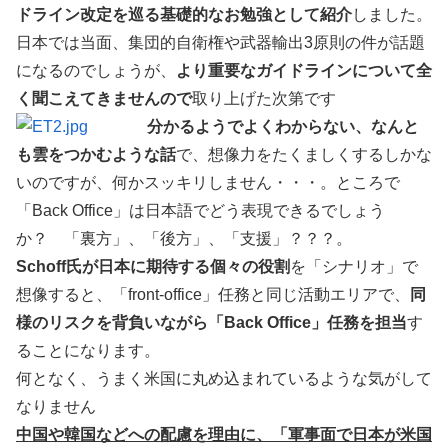
ドライン改定を巡る基礎的なお勉強として紹介
しました。
日本では当面、集団的自衛権や武器輸出3原則の件が話題
になるのでしょうが、
より重要なガイドラインについて全
く聞こえてきませんので
取り上げた次第です
分かるようでよくわからない、なんと
も雲をつかむような話
で、想像力をたくましくするしかな
いのですが、何かスッキリしません・・・。ところで
「Back Office」は日本語でどう表現できるでしょう
か？ 「裏方」、「後方」、「支援」？？？。
Schoff氏が日本に期待する個々の役割
を「シナリオ」で
想像すると、「front-office」任務と同じ活動エリアで、
同
様のリスクを背負いながら「Back Office」任務を担当
す
ることになります。
何となく、うまく米国に丸め込まれているような気がして
なりません
中国や韓国などへの配慮を理由に、「軍事面で日本が米国