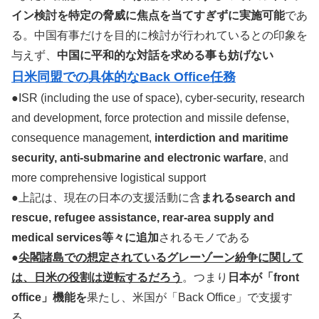
イン検討を特定の脅威に焦点を当てすぎずに実施可能
であ
る。中国有事だけを目的に検討が行われているとの印象を
与えず、
中国に平和的な対話を求める事も妨げない
日米同盟での具体的なBack Office任務
●ISR (including the use of space), cyber-security, research
and development, force protection and missile defense,
consequence management,
interdiction and maritime
security, anti-submarine and electronic warfare
, and
more comprehensive logistical support
●上記は、現在の日本の支援活動に含
まれるsearch and
rescue, refugee assistance, rear-area supply and
medical services等々に追加
されるモノである
●
尖閣諸島での想定されているグレーゾーン紛争に関して
は、日米の役割は逆転するだろう
。つまり
日本が「front
office」機能を
果たし、米国が「Back Office」で支援す
る。