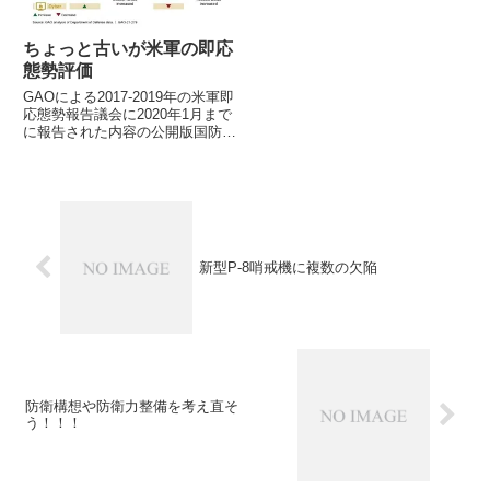
ちょっと古いが米軍の即応
態勢評価
GAOによる2017-2019年の米軍即
応態勢報告議会に2020年1月まで
に報告された内容の公開版国防省
が評価指標を整備しないため部隊
指揮官に調査7日、米会計検査院
GAOが米議会の指示で作成した
米軍の即応態勢評価レポートの
2017年～19年...
新型P-8哨戒機に複数の欠陥
防衛構想や防衛力整備を考え直そ
う！！！