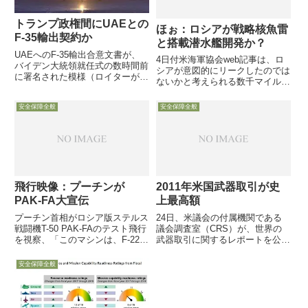
トランプ政権間にUAEとの
ほぉ：ロシアが戦略核魚雷
F-35輸出契約か
と搭載潜水艦開発か？
UAEへのF-35輸出合意文書が、
4日付米海軍協会web記事は、ロ
バイデン大統領就任式の数時間前
シアが意図的にリークしたのでは
に署名された模様（ロイターが関
ないかと考えられる数千マイルの
係筋情報で報じ、Defense-News
射程を持つ戦略核魚雷（Status-6
も別ソースで確認）50機のF-35
or Kanyon）を紹介しつつ、使用
安全保障全般
安全保障全般
と18機のMQ-9などをFMS枠組み
目的が不明だった建設中の新型潜
で輸出の模様→///////////...
水艦が、同核魚雷の搭載母艦にな
るのではな...
飛行映像：プーチンが
2011年米国武器取引が史
PAK-FA大宣伝
上最高額
プーチン首相がロシア版ステルス
24日、米議会の付属機関である
戦闘機T-50 PAK-FAのテスト飛行
議会調査室（CRS）が、世界の
を視察、「このマシンは、F-22よ
武器取引に関するレポートを公表
りも、機動性、兵器、航続距離の
し、2011年の米軍需産業の契約
点で優れたモノになろう」、また
額が史上最高額に達したことが明
安全保障全般
価格もF-22の３分の一程度と発言
らかになりました
し、ロシア軍需産業の「起爆剤」
にすべく、大いにアピールしまし
た