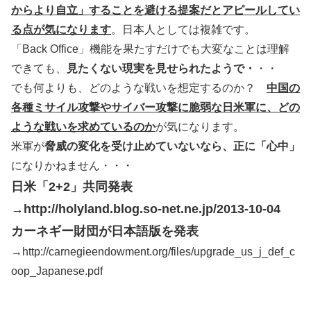
からより自立」することを避ける提案だとアピールしてい
る点が気になります
。日本人としては複雑です。
「Back Office」機能を果たすだけでも大変なことは理解
できても、
見たくない現実を見せられたようで・
・・
でも何よりも、どのような戦いを想定するのか？
中国の
各種ミサイル攻撃やサイバー攻撃に脆弱な日米軍に、どの
ような戦いを求めているのか
が気になります。
米軍が
脅威の変化を受け止めていないなら、正に「心中」
になりかねません・・・
日米「2+2」共同発表
→http://holyland.blog.so-net.ne.jp/2013-10-04
カーネギー財団が日本語版を発表
→http://carnegieendowment.org/files/upgrade_us_j_def_c
oop_Japanese.pdf