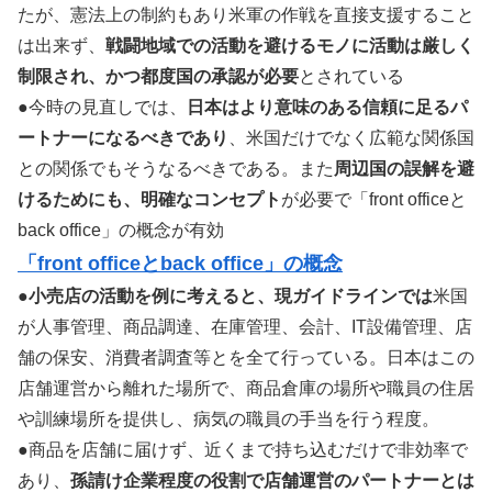
たが、憲法上の制約もあり米軍の作戦を直接支援すること
は出来ず、
戦闘地域での活動を避けるモノに活動は厳しく
制限され、かつ都度国の承認が必要
とされている
●今時の見直しでは、
日本はより意味のある信頼に足るパ
ートナーになるべきであり
、米国だけでなく広範な関係国
との関係でもそうなるべきである。また
周辺国の誤解を避
けるためにも、明確なコンセプト
が必要で「front officeと
back office」の概念が有効
「front officeとback office」の概念
●
小売店の活動を例に考えると、現ガイドラインでは
米国
が人事管理、商品調達、在庫管理、会計、IT設備管理、店
舗の保安、消費者調査等とを全て行っている。日本はこの
店舗運営から離れた場所で、商品倉庫の場所や職員の住居
や訓練場所を提供し、病気の職員の手当を行う程度。
●商品を店舗に届けず、近くまで持ち込むだけで非効率で
あり、
孫請け企業程度の役割で店舗運営のパートナーとは