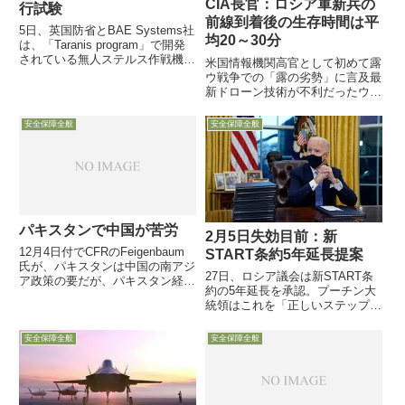
CIA長官：ロシア軍新兵の
行試験
前線到着後の生存時間は平
5日、英国防省とBAE Systems社
均20～30分
は、「Taranis program」で開発
されている無人ステルス作戦機
米国情報機関高官として初めて露
（UCAV）が、昨年８月に約15分
ウ戦争での「露の劣勢」に言及最
間の初飛行に成功していたと発表
新ドローン技術が不利だったウの
し、映像を公開しました。
立場を逆転させたと評価ロシア軍
は１日に約1000名の兵士を失う
安全保障全般
安全保障全般
露とウ兵士の死傷者比率は2026
年で「8対1」など7月16日付
Defense-News記...
パキスタンで中国が苦労
2月5日失効目前：新
12月4日付でCFRのFeigenbaum
START条約5年延長提案
氏が、パキスタンは中国の南アジ
27日、ロシア議会は新START条
ア政策の要だが、パキスタン経済
約の5年延長を承認。プーチン大
財政の弱体化や治安状況は中国の
統領はこれを「正しいステップ
重荷になっていると指摘している
だ」と歓迎の意を公式の場で表
明。ロシア政府は、数日後に延長
安全保障全般
安全保障全般
手続きが完了すると。トランプ政
権時は「1年延長。加えて条約以
外の核開発も含めて1年間凍
結」...