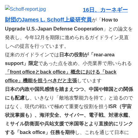
16日、カーネギー
財団のJames L. Schoff上級研究員
が「
How to
Upgrade U.S.-Japan Defense Cooperation
」との論文を
発表し、今年12月を期限に進められるガイドライン見直
しへの提言を行っています。
従来のガイドラインでは
日本の役割が「rear-area
support」限定
であった点を改め、小売業界で用いられる
「front officeとback office」概念における「back
office」機能を担うべきだと主張
しています
日本の内政や国民感情を踏まえつつ、中国や韓国との関係
にも配慮し
、いきなり「敵地攻撃能力を持て」と迫るので
はなく、現代の戦いで極めて重要な役割を担う
ISR（宇宙
状況掌握も）、海洋安全、サイバー、電子戦、対潜水艦、
ミサイル防衛面や兵站支援で米国等とより直接的にリンク
する「back office」任務を期待
し、これを通じて日本に