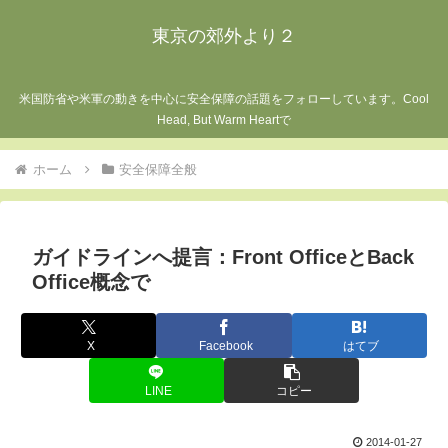
東京の郊外より２
米国防省や米軍の動きを中心に安全保障の話題をフォローしています。Cool
Head, But Warm Heartで
ホーム
安全保障全般
ガイドラインへ提言：Front OfficeとBack
Office概念で
X
Facebook
はてブ
LINE
コピー
2014-01-27