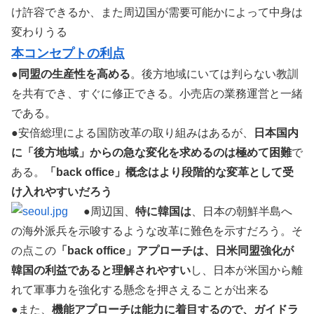
け許容できるか、また周辺国が需要可能かによって中身は
変わりうる
本コンセプトの利点
●
同盟の生産性を高める
。後方地域にいては判らない教訓
を共有でき、すぐに修正できる。小売店の業務運営と一緒
である。
●安倍総理による国防改革の取り組みはあるが、
日本国内
に「後方地域」からの急な変化を求めるのは極めて困難
で
ある。
「back office」概念はより段階的な変革として受
け入れやすいだろう
●周辺国、
特に韓国は
、日本の朝鮮半島へ
の海外派兵を示唆するような改革に難色を示すだろう。そ
の点この
「back office」アプローチは、日米同盟強化が
韓国の利益であると理解されやすい
し、日本が米国から離
れて軍事力を強化する懸念を押さえることが出来る
●また、
機能アプローチは能力に着目するので、ガイドラ