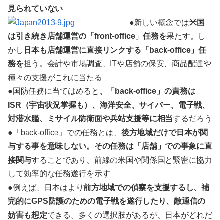
見られていない
●新しい概念では
米国
は引き続き店舗運営の「front-office」任務を
果たす。し
かし
日本も店舗運営に直接リンクする「back-office」任
務を
担う。会計や市場調査、ITや店舗の保安、商品配達や
種々の支援がこれに当たる
●国防任務に当てはめると
、「back-office」の責務は
ISR（宇宙状況掌握も）、海洋安全、サイバー、電子戦、
対潜水艦、ミサイル防衛面や兵站支援等に相当
するだろう
●「back-office」での任務とは、
後方地域だけで日本が関
与する事を意味しない。その任務は「店舗」での事象に直
接関与
することであり、前線の米国や関係国と緊密に協力
して効率的な任務遂行を示す
●例えば、日本はより
前方地域での偵察を支援するし、補
完的にGPS防護のための電子戦を遂行したり、敵通信の
妨害も想定
できる。多くの選択肢があるが、日本がどれだ