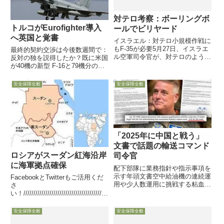
対テロ考察：ボーリングボ
トルコがEurofighter導入
ールでビリヤード
へ英国と覚書
イスラエル：対テロ小規模作戦に
もF-35が必要5月27日、イスラエ
最終的契約交渉は今後数週間で：
ル空軍司令官が、対テロのような
反対の独を説得したか？既に米国
「small wars」でもF-35が必要だ
が40機の新型 F-16と79機分の近
と訴えていますF-35が将来作戦環
代化改修キット提供承認済F-35
境の中でも必要かに関するイスラ
計画から排除されたトルコが旧式
安全保障全般
安全保障全般
エルでの議論の一つですが、人口
F-16約200機の更新に目途か7月
密集地...
23日、英国防相とトルコ国防相
が Euro...
「2025年に中国と戦う」
文書で話題の輸送コマンド
ロシアがスーダン紅海沿岸
司令官
に海軍拠点確保
配下部隊に業務指針や指示事項を
示す年頭文書空中給油機の連続運
FacebookとTwitterもご活用くだ
用や少人数運用に挑戦する粘血指
さ
揮官「出る杭は打たれる」で「後
い！//////////////////////////////////////////
ろから撃たれた」か・・・米国時
////////////////////////////////////////////////
間の1月27日からSNS上やメディ
/////...
安全保障全般
安全保障全般
ア報道で、米空軍大将が「2025