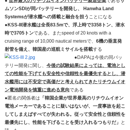
●
世界最大のリチウムイオンバッテリー製造企業
である
サ
ムソンSDIが同バッテリーを開発し、 Hanwha Land
Systemsが潜水艦への搭載と融合を担う
ことになる
●
KSS-III潜水艦は全長83.5mで、浮上時で3358トン、潜水
時で3705トン
である。またspeed of 20 knots with a
cruising range of 10,000 nautical metersで、
6機の垂直発
射管を備え、韓国産の巡航ミサイルを搭載
する
●DAPAは今後の同バッ
テリー開発に関し、
今後の試験結果によっては、電池とし
ての性能を下げても安全性や信頼性を最優先するとし、潜
水艦用には不安定で高価だと考えられてきたリチウムイオ
ン電池開発を慎重に進める意向
である
●匿名の関係者は
「韓国企業が世界最高のリチウムイオン
電池メーカーであることに疑いはないが、一度事故を起こ
してしまえばすべてが失われる。従って安全性と信頼性を
最優先にし、性能を下げることを受け入れるつもりだ」
と