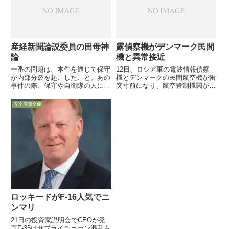
年に中国と戦うことになろ...
産経新聞論説委員の田母神
露偵察機がデンマーク民間
論
機と異常接近
一番の問題は、本件を通じて保守
12日、ロシア軍の電波情報偵察
が内部分裂を起こしたこと。あの
機とデンマークの民間航空機が衝
事件の際、保守や自衛隊の人に、
突寸前になり、航空管制機関が民
敵を間違えちゃいけない、敵は田
航機に緊急回避指示を出していた
母神さんではないといいました
ことが明らかになりました。欧州
安全保障全般
が、非常に迷惑だという人もお
でロシア軍機の活動活発化の中、
り、結局保守が分裂する結果にな
新たな火種か・・
った。
ロッキードがF-16人気でニ
ンマリ
21日の投資家説明会でCEOが発
言F-35はサプライチェーン混乱も