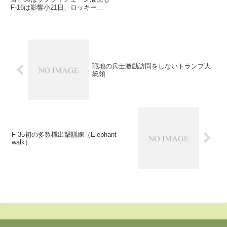
F-16は影響小21日、ロッキード
が投資家向け収支報告会を実施
し、CEOのKenneth Possenriede
氏が、F-35を購入できない国々か
らのF-16人気が強く、同機...
戦地の兵士激励訪問をしないトランプ大
統領
F-35初の多数機出撃訓練（Elephant
walk）