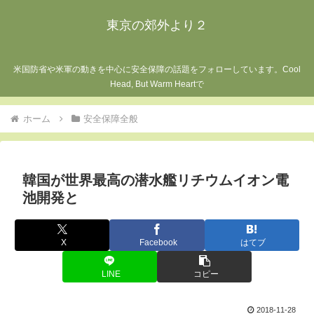
東京の郊外より２
米国防省や米軍の動きを中心に安全保障の話題をフォローしています。Cool
Head, But Warm Heartで
ホーム
安全保障全般
韓国が世界最高の潜水艦リチウムイオン電
池開発と
X
Facebook
はてブ
LINE
コピー
2018-11-28