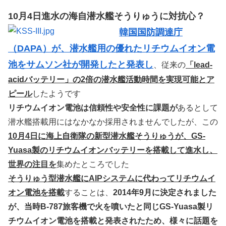
10月4日進水の海自潜水艦そうりゅうに対抗心？
韓国国防調達庁
（DAPA）が、潜水艦用の優れたリチウムイオン電
池をサムソン社が開発したと発表し
、従来の
「lead-
acidバッテリー」の2倍の潜水艦活動時間を実現可能とア
ピール
したようです
リチウムイオン電池は信頼性や安全性に課題が
あるとして
潜水艦搭載用にはなかなか採用されませんでしたが、この
10月4日に海上自衛隊の新型潜水艦そうりゅうが、GS-
Yuasa製のリチウムイオンバッテリーを搭載して進水し、
世界の注目を
集めたところでした
そうりゅう型潜水艦にAIPシステムに代わってリチウムイ
オン電池を搭載
することは、
2014年9月に決定されました
が、当時B-787旅客機で火を噴いたと同じGS-Yuasa製リ
チウムイオン電池を搭載と発表されたため、様々に話題を