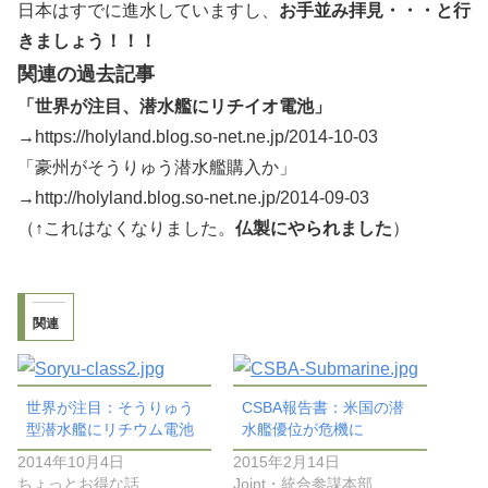
日本はすでに進水していますし、
お手並み拝見・・・と行
きましょう！！！
関連の過去記事
「世界が注目、潜水艦にリチイオ電池」
→
https://holyland.blog.so-net.ne.jp/2014-10-03
「豪州がそうりゅう潜水艦購入か」
→http://holyland.blog.so-net.ne.jp/2014-09-03
（↑これはなくなりました。
仏製にやられました
）
関連
世界が注目：そうりゅう
CSBA報告書：米国の潜
型潜水艦にリチウム電池
水艦優位が危機に
2014年10月4日
2015年2月14日
ちょっとお得な話
Joint・統合参謀本部