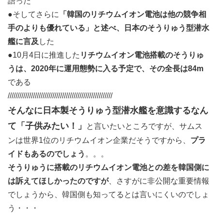
語った
●そしてさらに
「韓国のリチウムイオン電池は他の競争相
手のよりも優れている」と述べ、日本のそうりゅう型潜水
艦に言及
した
●10月4日に推進した
リチウムイオン電池搭載のそうりゅ
うは、2020年に運用態勢に入る予定で、その全長は84m
である
//////////////////////////////////////////////////////
そんなに日本製そうりゅう型潜水艦を意識するなん
て「子供みたい！」
と言いたいところですが、サムス
ンは世界1位のリチウムイオン企業だそうですから、
プラ
イドもあるのでしょう
。。。
そうりゅうに搭載のリチウムイオン電池との差を韓国側に
は訴えてほしかったのですが
、さすがに非公開な重要情報
でしょうから、韓国側も知ってるとは言いにくいのでしょ
う・・・