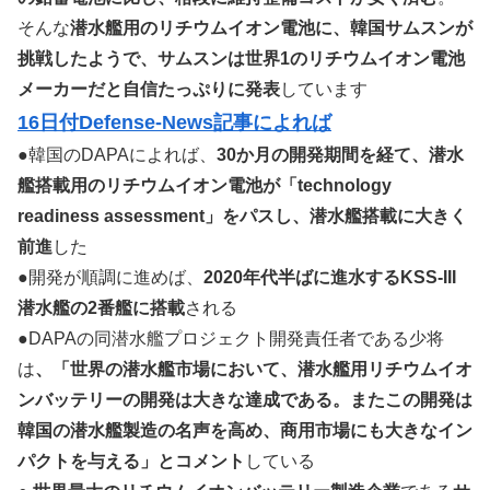
そんな
潜水艦用のリチウムイオン電池に、韓国サムスンが
挑戦したようで、サムスンは世界1のリチウムイオン電池
メーカーだと自信たっぷりに発表
しています
16日付Defense-News記事によれば
●韓国のDAPAによれば、
30か月の開発期間を経て、潜水
艦搭載用のリチウムイオン電池が「technology
readiness assessment」をパスし、潜水艦搭載に大きく
前進
した
●開発が順調に進めば、
2020年代半ばに進水するKSS-III
潜水艦の2番艦に搭載
される
●DAPAの同潜水艦プロジェクト開発責任者である少将
は
、「世界の潜水艦市場において、潜水艦用リチウムイオ
ンバッテリーの開発は大きな達成である。またこの開発は
韓国の潜水艦製造の名声を高め、商用市場にも大きなイン
パクトを与える」とコメント
している