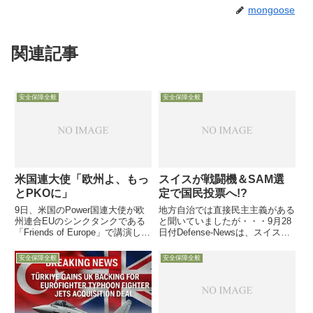
mongoose
関連記事
安全保障全般
安全保障全般
米国連大使「欧州よ、もっ
スイスが戦闘機＆SAM選
とPKOに」
定で国民投票へ!?
9日、米国のPower国連大使が欧
地方自治では直接民主主義がある
州連合EUのシンクタンクである
と聞いていましたが・・・9月28
「Friends of Europe」で講演し、
日付Defense-Newsは、スイス政
イラクやアフガンでの経験を活か
府が2020年を目途に、次期戦闘
し、欧州諸国はもっとPKO任務
機と防空ミサイルシステムの選定
安全保障全般
安全保障全般
に参加すべきだと語りました
に関し、スイス独特の国民投票に
かける方向にあると紹介しつつ、
過去に国民投票で...