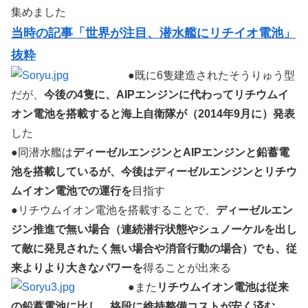
集めました
当時の記事「世界が注目、潜水艦にリチイオ電池」
抜粋
●既に6隻建造されたそうりゅう型
だが、
今後の4隻に、AIPエンジンに代わってリチウムイ
オン電池を搭載すると海上自衛隊が（2014年9月に）発表
した
●同潜水艦は
ディーゼルエンジンとAIPエンジンと鉛蓄電
池を搭載しているが、今後はディーゼルエンジンとリチウ
ムイオン電池での運行を
目指す
●リチウムイオン電池を搭載することで、
ディーゼルエン
ジン推進で無い場合（連続潜行状態やシュノーケルを出し
て敵に発見されたく無い場合や消音行動の場合）でも、従
来よりより大きなパワーを
得ることが出来る
●また
リチウムイオン電池は従来
の鉛蓄電池に比し、格段に維持整備コストが安く済む
。