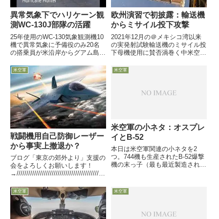
異常気象下でハリケーン観
欧州演習で初披露：輸送機
測WC-130J部隊の活躍
からミサイル投下攻撃
25年使用のWC-130気象観測機10
2021年12月の＠メキシコ湾以来
機で異常気象に予備役のみ20名
の実発射試験輸送機のミサイル投
の搭乗員が米沿岸からグアム島付
下母機使用に賛否渦巻く中米空軍
近まで膨れ上がる政府機関からの
は様々なオプション求め推進中
観測要請に5月6日付米空軍協会
11月9日、米特殊作戦軍所属の
米空軍
米空軍
web記事が、ハリケーン観測を中
MC-130J Commando II特殊作戦
心とした気象測定を担うミシシッ
機が、貨物庫からパレットに乗せ
ピ州Keesler空...
られたJAS...
米空軍の小ネタ：オスプレ
戦闘機用自己防御レーザー
イとB-52
から事実上撤退か？
本日は米空軍関連の小ネタを2
つ。744機も生産されたB-52爆撃
ブログ「東京の郊外より」支援の
機の末っ子（最も最近製造された
会をよろしくお願いします！
機体）が50歳を迎えた話題と、
→/////////////////////////////////////////////
米空軍のCV-22オスプレイで飛行
/////////////////////////当初計画では
時間2000時間を超えた機体が出
2021年に飛行試験予定を20...
米空軍
米空軍
たとのお話です