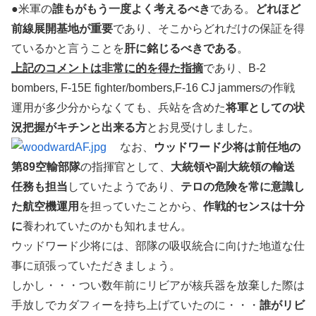
●米軍の
誰もがもう一度よく考えるべき
である。
どれほど
前線展開基地が重要
であり、そこからどれだけの保証を得
ているかと言うことを
肝に銘じるべきである
。
上記のコメントは非常に的を得た指摘
であり、B-2
bombers, F-15E fighter/bombers,F-16 CJ jammersの作戦
運用が多少分からなくても、兵站を含めた
将軍としての状
況把握がキチンと出来る方
とお見受けしました。
なお、
ウッドワード少将は前任地の
第89空輸部隊
の指揮官として、
大統領や副大統領の輸送
任務も担当
していたようであり、
テロの危険を常に意識し
た航空機運用
を担っていたことから、
作戦的センスは十分
に
養われていたのかも知れません。
ウッドワード少将には、部隊の吸収統合に向けた地道な仕
事に頑張っていただきましょう。
しかし・・・つい数年前にリビアが核兵器を放棄した際は
手放しでカダフィーを持ち上げていたのに・・・
誰がリビ