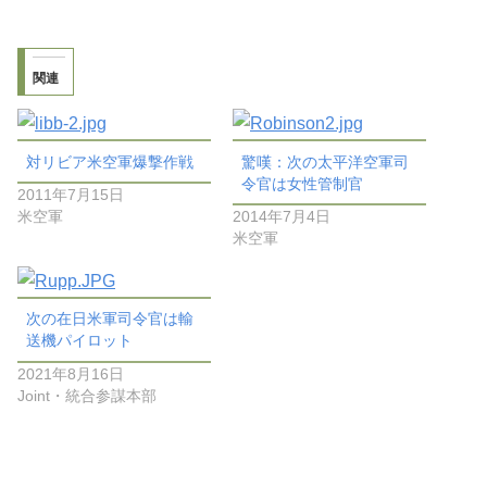
関連
対リビア米空軍爆撃作戦
驚嘆：次の太平洋空軍司
令官は女性管制官
2011年7月15日
米空軍
2014年7月4日
米空軍
次の在日米軍司令官は輸
送機パイロット
2021年8月16日
Joint・統合参謀本部