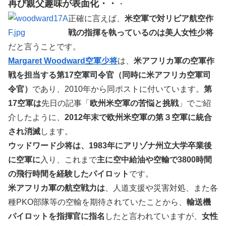
再び親父趣味が表面化・・
・
正確に言えば、
米空軍で対リビア航空作
戦の指揮を執っているのは美人女性少将
だと言うことです。
Margaret Woodward空軍少将
は、
米アフリカ軍の空軍作
戦を担当する第17空軍司令官（同時に米アフリカ空軍司
令官）
であり、2010年から同ポストに付いています。
第
17空軍は
先日の記事「
欧州米空軍の苦悩と挑戦
」でご紹
介したように、
2012年末で欧州米空軍の第３空軍に統合
され消滅
します。
ウッドワード少将は、1983年にアリゾナ州立大学卒業後
に空軍に
入り、これまで
主に空中給油や空輸で3800時間
の飛行時間を経験したパイロット
です。
米アフリカ軍の航空戦力は
、人道支援や災害対処、また各
種PKO部隊等の空輸を期待されていたことから、
輸送機
パイロットを指揮官に指名
したと言われていますが、
女性