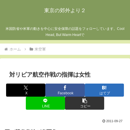
東京の郊外より２
米国防省や米軍の動きを中心に安全保障の話題をフォローしています。Cool
Head, But Warm Heartで
ホーム
米空軍
対リビア航空作戦の指揮は女性
X
Facebook
はてブ
LINE
コピー
2011-09-27