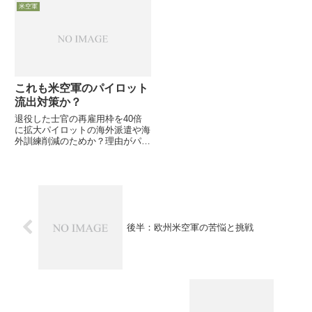
して同時にロケットエンジンベン
めて順調な開発状況にある次期爆
米空軍
チャー「Blue Origin」創業者の
撃機B-21を担う Northrop
Jeff Bezo...
Grumman 社の CEO・Kathy W...
これも米空軍のパイロット
流出対策か？
退役した士官の再雇用枠を40倍
に拡大パイロットの海外派遣や海
外訓練削減のためか？理由がパイ
ロット確保なら、世も末・・・
23日、米空軍は、これまで25名
しか受け入れてこなかった退役将
校の再雇用枠を、条件を大幅に緩
和して1000名にまで拡大しす...
後半：欧州米空軍の苦悩と挑戦