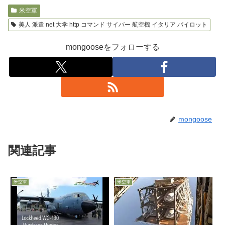
米空軍
美人 派遣 net 大学 http コマンド サイバー 航空機 イタリア パイロット
mongooseをフォローする
mongoose
関連記事
米空軍
米空軍