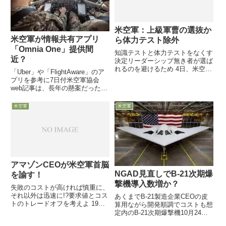
米空軍：上級軍曹の選抜か
米空軍が情報共有アプリ
ら体力テスト除外
「Omnia One」提供間
知識テストと体力テストをなくす
近？
決定リーダーシップ無き者が選ば
れるのを避けるため 4日、米空軍
「Uber」や「FlightAware」のア
が下士官の上級階級3つへの昇任
プリを参考に7日付米空軍協会
審査の基準変更を発表し、これま
web記事は、長年の懸案だったF-
で選考の基準に含まれていた
22とF-35の新型データリンクを
WAPS（Weighted Airman
米空軍が12月から投入（試
米空軍
米空軍
Promotion ...
験？）開始することや、陸海空サ
イバー宇宙ドメインを包含する指
揮官から前線兵...
アマゾンCEOが米空軍首脳
NGAD見直しでB-21次期爆
を諭す！
撃機導入数増か？
失敗のコストが高ければ慎重に、
それ以外は迅速に!?要求値とコス
あくまでB-21製造企業CEOの皮
トのトレードオフを考えよ 19
算用ながら開発順調でコストも想
日、米空軍協会総会で講演した世
定内のB-21次期爆撃機10月24
界一の富豪でアマゾンCEO、そ
日、コスト管理を含め現時点で極