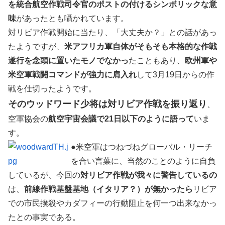
を統合航空作戦司令官のポストの付けるシンボリックな意
味
があったとも囁かれています。
対リビア作戦開始に当たり、「大丈夫か？」との話があっ
たようですが、
米アフリカ軍自体がそもそも本格的な作戦
遂行を念頭に置いたモノでなかっ
たこともあり、
欧州軍や
米空軍戦闘コマンドが強力に肩入れ
して3月19日からの作
戦を仕切ったようです。
そのウッドワード少将は対リビア作戦を振り返り
、
空軍協会の
航空宇宙会議で21日以下のように語って
いま
す。
●米空軍はつねづねグローバル・リーチ
を合い言葉に、当然のことのように自負
しているが、今回の
対リビア作戦が我々に警告しているの
は、
前線作戦基盤基地（イタリア？）が無かったら
リビア
での市民撲殺やカダフィーの行動阻止を何一つ出来なかっ
たとの事実である。