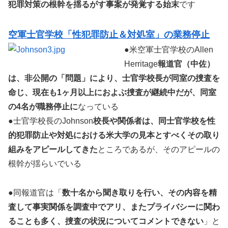
犯罪対策の根幹を揺るがす事案が発覚する始末
です
空軍士官学校「性犯罪防止＆対処室」の業務停止
●米空軍士官学校のAllen
Herritage
報道官（中佐）
は、非公開の「問題」により、士官学校長が同室の捜査を
命じ、現在も1ヶ月以上におよぶ捜査が継続中だが、同室
の4名が職務停止に
なっている
●士官学校長のJohnson
校長や関係者は、同士官学校を性
的犯罪防止や対処における米大学の見本とすべくその取り
組みをアピールしてきた
ところであるが、そのアピールの
根幹が揺らいでいる
●同報道官は「
数十名から聞き取りを行い、その内容を精
査して事実関係を調査中でアリ、またプライバシーに関わ
ることも多く、捜査の状況についてコメントできない
」と