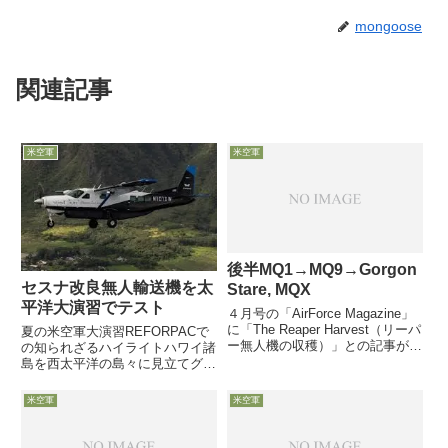
mongoose
関連記事
米空軍
米空軍
後半MQ1→MQ9→Gorgon
セスナ改良無人輸送機を太
Stare, MQX
平洋大演習でテスト
４月号の「AirForce Magazine」
に「The Reaper Harvest（リーパ
夏の米空軍大演習REFORPACで
ー無人機の収穫）」との記事が掲
の知られざるハイライトハワイ諸
載され・・・後半の本日は将来計
島を西太平洋の島々に見立てグア
画の課題、新センサーPOD、そ
ムから遠隔操作戦略空輸はC-17
して拒否戦略空間と無人機につい
等の大型機で、端末の空輸を無人
米空軍
米空軍
てです。
機で9月4日付DefenseOne記事
は、日本を含む同盟国を巻き込ん
で米空軍が総力を...