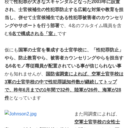
校で
性犯罪が大きなスキャンダルとなった2003年に設置
され、士官候補生の性犯罪防止する広範な対策や教育を担
当し、併せて士官候補生である性犯罪被害者のカウンセリ
ングやサポートを行う部署
で、4名のフルタイム職員を含
む
6名で構成される「室」
です
仮にも
国軍の士官を養成する士官学校に、「性犯罪防止」
やら、防止教育やら、被害者カウンセリングやらを担当す
る6名モノ専従職員が配置されている事が信じられない事
かも知れませんが、
国防省調査によれば、空軍士官学校は
3軍の士官学校の中で性犯罪認知件数が継続してトップ
で、昨年6月までの1年間で32件、陸軍が26件、海軍が28
件
となっています
また同調査によれば、
空軍士官学校の女性士