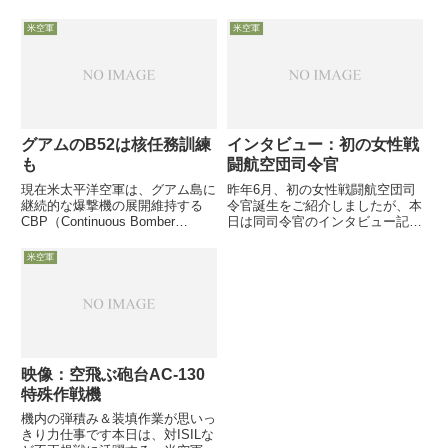
Matthew Lohmeier氏を指名
Lohmeier氏は現役時の2021年
米空軍
米空軍
に、自費出版書籍やSNSで、米
国防省の多様性や、公平性、包摂
プログラムを...
グアムのB52は核任務訓練
インタビュー：初の女性戦
も
闘航空団司令官
現在米太平洋空軍は、グアム島に
昨年6月、初の女性戦闘航空団司
継続的な爆撃機の展開維持する
令官誕生をご紹介しましたが、本
CBP（Continuous Bomber
日は同司令官のインタビュー記事
Presence）政策を取っていま
をご紹介です。女性先駆者として
す。B-52やB-2が交互に展開して
の「そうだろうな」と感じさせる
米空軍
いるようで、12月初旬からはB-
お話です
52が２機と運用要員約200名が展
開しています
映像：空飛ぶ砲台AC-130
特殊作戦機
機内の弾積み＆装填作業が思いっ
きり力仕事です本日は、対ISILな