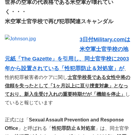
世界の空軍の代表格である米空軍が壊れてい
く・・・
米空軍士官学校で再び犯罪関連スキャンダル
3日付Military.comは
米空軍士官学校の地
元紙「The Gazette」を引用し、同士官学校に2003
年から設置されている「性犯罪防止＆対処室」が
、
性的犯罪被害者のケアに関し
士官学校長である女性中将の
信頼を失ったとして「1ヶ月以上に亘り捜査対象」となっ
ており、新入生受け入れの重要時期だが「機能を停止」
し
ていると報じています
正式には「
Sexual Assault Prevention and Response
Office
」と呼ばれる「
性犯罪防止＆対処室
」は、同士官学