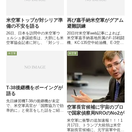
米空軍トップが対シリア準
再び嘉手納米空軍がグアム
備の不安を語る
避難訓練
26日、日本を訪問中の米空軍ウ
20日付米空軍web記事によれば、
ェルシュ参謀総長は、大胆にも米
米空軍嘉手納基地所属のF-15戦闘
空軍協会記者に対し、「対シリア
機、KC-135空中給油機、E-3空中
の準備を行っているが、予算強制
警戒管制機等の一団が、6月16日
削減のため、大統領の命令が出て
からグアム島のアンダーセン空軍
米空軍
米空軍
も望むような準備は出来ないだろ
基地に機動展開訓練を行ったよう
う」と発言しています。
です。 そうです避難訓練です
T-38後継機をボーイングが
語る
先日練習機T-38の後継機が未定
で、米空軍高官が「国際協力で効
空軍長官候補に宇宙のプロ
率的に」と発言をした話をご紹介
で国家偵察局NROのNo2が
しましたが、本日は後継機選定レ
ースで劣勢が伝えられるボーイン
米空軍に衝撃の追加速報！！！1
グ社の軍事航空機部門社長の発言
月17日、トランプ大統領は米空
をご紹介します
軍副長官候補に、元宇宙軍中佐の