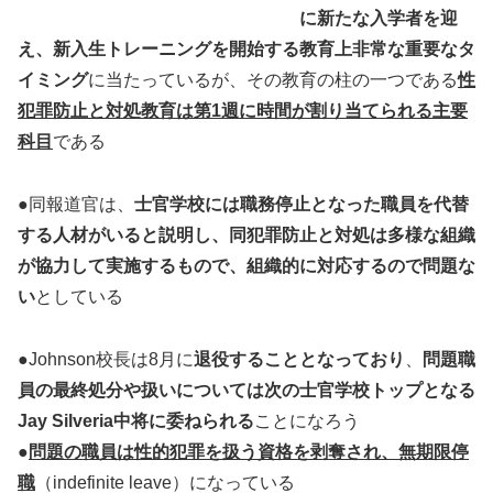
に新たな入学者を迎
え、新入生トレーニングを開始する教育上非常な重要なタ
イミング
に当たっているが、その教育の柱の一つである
性
犯罪防止と対処教育は第1週に時間が割り当てられる主要
科目
である
●同報道官は、
士官学校には職務停止となった職員を代替
する人材がいると説明し、同犯罪防止と対処は多様な組織
が協力して実施するもので、組織的に対応するので問題な
い
としている
●Johnson校長は8月に
退役することとなっており
、
問題職
員の最終処分や扱いについては次の士官学校トップとなる
Jay Silveria中将に委ねられる
ことになろう
●
問題の職員は性的犯罪を扱う資格を剥奪され、無期限停
職
（indefinite leave）になっている