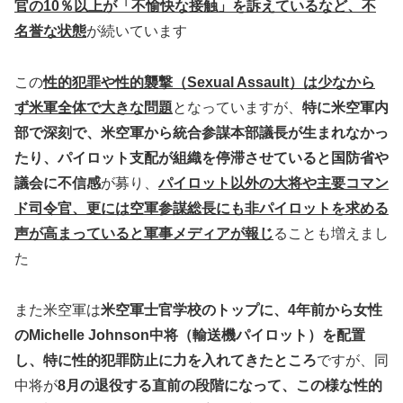
官の10％以上が「不愉快な接触」を訴えているなど、不
名誉な状態
が続いています
この
性的犯罪や性的襲撃（Sexual Assault）は少なから
ず米軍全体で大きな問題
となっていますが、
特に米空軍内
部で深刻で、米空軍から統合参謀本部議長が生まれなかっ
たり、パイロット支配が組織を停滞させていると国防省や
議会に不信感
が募り、
パイロット以外の大将や主要コマン
ド司令官、更には空軍参謀総長にも非パイロットを求める
声が高まっていると軍事メディアが報じ
ることも増えまし
た
また米空軍は
米空軍士官学校のトップに、4年前から女性
のMichelle Johnson中将（輸送機パイロット）を配置
し、特に性的犯罪防止に力を入れてきたところ
ですが、同
中将が
8月の退役する直前の段階になって、この様な性的