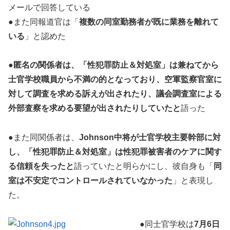
メールで回答している
●また同報道官は「
複数の同室勤務者が既に業務を離れて
いる
」と認めた
●
匿名の関係者は、「性犯罪防止＆対処室」は兼ねてから
士官学校職員から不満の的となっており、空軍監察官室に
対して調査を求める訴えが出されたり、議会調査室による
外部査察を求める要望が出されたりしていたと
語った
●また同関係者は、
Johnson中将が士官学校主要幹部に対
し、「性犯罪防止＆対処室」は性犯罪被害者のケアに関す
る信頼を失ったと
語っていたと明らかにし、彼自身も「
同
室は不安定でコントロールされていなかった
」と表現し
た。
●同士官学校は
7月6日