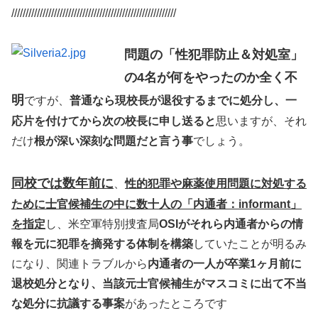
//////////////////////////////////////////////////////////
問題の「性犯罪防止＆対処室」
の4名が何をやったのか全く不
明
ですが、
普通なら現校長が退役するまでに処分し、一
応片を付けてから次の校長に申し送ると
思いますが、それ
だけ
根が深い深刻な問題だと言う事
でしょう。
同校では数年前に
、
性的犯罪や麻薬使用問題に対処する
ために士官候補生の中に数十人の「内通者：informant」
を指定
し、米空軍特別捜査局
OSIがそれら内通者からの情
報を元に犯罪を摘発する体制を構築
していたことが明るみ
になり、関連トラブルから
内通者の一人が卒業1ヶ月前に
退校処分となり、当該元士官候補生がマスコミに出て不当
な処分に抗議する事案
があったところです