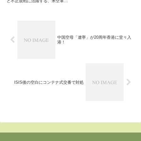
ど不正規戦に活躍する、米空軍の
特殊作戦コマンドが保有する空飛
ぶ砲台AC-130ガンシップをご紹
介いたします機内にスペースがあ
る輸送機C-130に機関砲や榴弾砲
を搭載し、敵の地上...
中国空母「遼寧」が20周年香港に堂々入
港！
ISIS後の空白にコンテナ式交番で対処