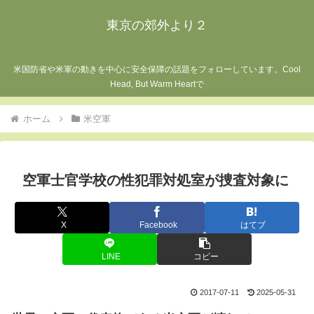
東京の郊外より２
米国防省や米軍の動きを中心に安全保障の話題をフォローしています。Cool
Head, But Warm Heartで
ホーム
米空軍
空軍士官学校の性犯罪対処室が捜査対象に
X
Facebook
はてブ
LINE
コピー
2017-07-11
2025-05-31