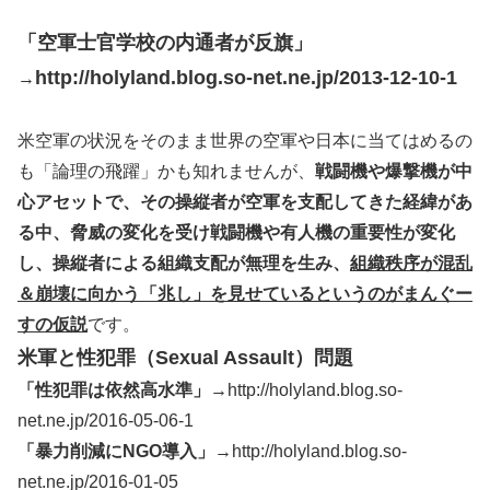
「空軍士官学校の内通者が反旗」
http://holyland.blog.so-net.ne.jp/2013-12-10-1
→
米空軍の状況をそのまま世界の空軍や日本に当てはめるの
も「論理の飛躍」かも知れませんが、
戦闘機や爆撃機が中
心アセットで、その操縦者が空軍を支配してきた経緯があ
る中、脅威の変化を受け戦闘機や有人機の重要性が変化
し、操縦者による組織支配が無理を生み、
組織秩序が混乱
＆崩壊に向かう「兆し」を見せているというのがまんぐー
すの仮説
です。
米軍と性犯罪（Sexual Assault）問題
「性犯罪は依然高水準」→
http://holyland.blog.so-
net.ne.jp/2016-05-06-1
「暴力削減にNGO導入」→
http://holyland.blog.so-
net.ne.jp/2016-01-05