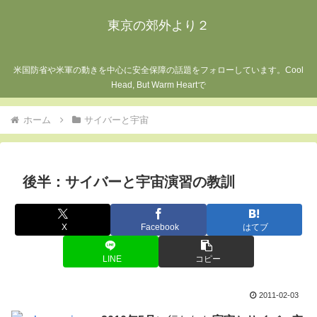
東京の郊外より２
米国防省や米軍の動きを中心に安全保障の話題をフォローしています。Cool
Head, But Warm Heartで
ホーム
サイバーと宇宙
後半：サイバーと宇宙演習の教訓
X
Facebook
はてブ
LINE
コピー
2011-02-03