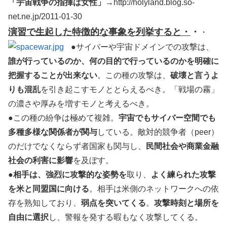
「宇宙戦争の指揮は女性」
→http://holyland.blog.so-
net.ne.jp/2011-01-30
演習で生起した特徴的な事象を列挙すると・
・
・
●サイバーや宇宙ドメインでの攻撃は、
誰が行っているのか、何の目的で行っているのかを明確に
把握することが出来ない
。この種の攻撃は、
破壊と言うよ
りも混乱
を引き起こすモノととらえるべき。「戦場の霧」
の濃さや厚みを増すモノと考えるべき。
●この種の紛争は極めて複雑。
宇宙でもサイバー空間でも
多種多様な関係者が関与
している。敵対的競争者（peer）
のだけでなくならず者国家も関与し、
民間社会や商業金融
社会の利害に影響
を及ぼす。
●
相手は、強烈に攻撃的な姿勢を
取り、
よく練られた攻撃
を米と同盟国に向ける
。相手は米側のネットワークへの依
存を熟知しており、
弱点を突いてくる
。
攻撃時刻と場所を
自由に選択
し、警報を発する暇もなく攻撃してくる。