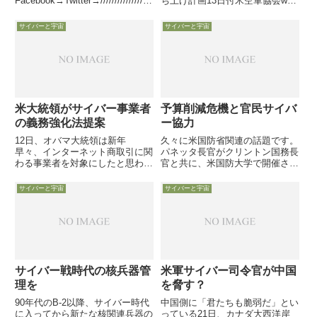
Facebook→Twitter→//////////////////
ち上げ計画13日付米空軍協会web
////////////////////////////////////////////////
記事は、バージン航空の系列会社
////////////...
である宇宙関連企業「Virgin
サイバーと宇宙
サイバーと宇宙
Orbit」とその子会社「VOX
Space」が、航空機からのロケッ
ト発射方式に...
米大統領がサイバー事業者
予算削減危機と官民サイバ
の義務強化法提案
ー協力
12日、オバマ大統領は新年
久々に米国防省関連の話題です。
早々、インターネット商取引に関
パネッタ長官がクリントン国務長
わる事業者を対象にしたと思われ
官と共に、米国防大学で開催され
るサイバー関連法案「Personal
た公開質疑に望んだ様子と、リン
Data Notification and Protection
副長官が軍需産業団体の会合でサ
サイバーと宇宙
サイバーと宇宙
Act」を提案すると講演で語りま
イバー戦について語った内容をご
した
紹介します。
サイバー戦時代の核兵器管
米軍サイバー司令官が中国
理を
を脅す？
90年代のB-2以降、サイバー時代
中国側に「君たちも脆弱だ」とい
に入ってから新たな核関連兵器の
っている21日、カナダ大西洋岸