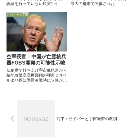
認証を行っていない現実1日、米
最大の都市で開催された
空軍司令部の戦略抑止・核兵器融
「Halifax Security Forum」で、
合部長であるJack Weinstein中将
米軍サイバーコマンド司令官（兼
サイバーと宇宙
が米空軍協会で講演し、サイバー
ねてNSA長官）Michael Rogers海
戦時代の現代に、核兵器の品質保
軍大将が、これ以上中国が悪質
証や関連施設...
な...
空軍長官：中国が亡霊核兵
器FOBS開発の可能性示唆
低角度で打ち上げ宇宙低軌道から
敵地攻撃高高度飛翔の弾道ミサイ
ルより探知困難冷戦時にソ連が一
時配備もSLBM出現で破棄した歴
史20日、Kendall空軍長官が米空
軍協会航空宇宙サイバー会議で基
調講演を行い、急速に軍備増強を
図る中国脅威対処につ...
前半：サイバーと宇宙演習の教訓