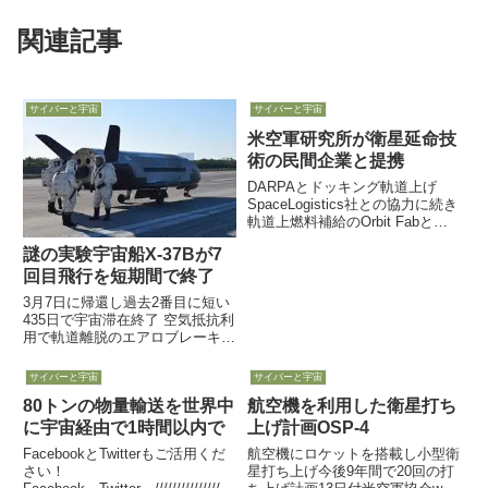
関連記事
サイバーと宇宙
サイバーと宇宙
米空軍研究所が衛星延命技
術の民間企業と提携
DARPAとドッキング軌道上げ
SpaceLogistics社との協力に続き
軌道上燃料補給のOrbit Fabと技
術共有合意契約を日本人CEOの
謎の実験宇宙船X-37Bが7
Astroscaleとも協議中らしいです
10月14日、宇宙軌道上で衛星と
回目飛行を短期間で終了
ドッキングして「燃料補給」...
3月7日に帰還し過去2番目に短い
435日で宇宙滞在終了 空気抵抗利
用で軌道離脱のエアロブレーキン
グ実験を3月7日、「謎の実験宇
宙船」として知られるX-37Bが、
サイバーと宇宙
サイバーと宇宙
予想外に短い435日間の宇宙滞在
80トンの物量輸送を世界中
航空機を利用した衛星打ち
飛行（7回目）を終え、加州
Vandenberg ...
に宇宙経由で1時間以内で
上げ計画OSP-4
FacebookとTwitterもご活用くだ
航空機にロケットを搭載し小型衛
さい！
星打ち上げ今後9年間で20回の打