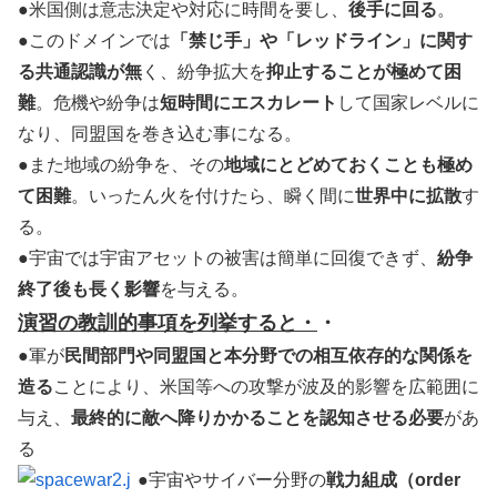
●米国側は意志決定や対応に時間を要し、
後手に回る
。
●このドメインでは
「禁じ手」や「レッドライン」に関す
る共通認識が無
く、紛争拡大を
抑止することが極めて困
難
。危機や紛争は
短時間にエスカレート
して国家レベルに
なり、同盟国を巻き込む事になる。
●また地域の紛争を、その
地域にとどめておくことも極め
て困難
。いったん火を付けたら、瞬く間に
世界中に拡散
す
る。
●宇宙では宇宙アセットの被害は簡単に回復できず、
紛争
終了後も長く影響
を与える。
演習の教訓的事項を列挙すると・
・
●軍が
民間部門や同盟国と本分野での相互依存的な関係を
造る
ことにより、米国等への攻撃が波及的影響を広範囲に
与え、
最終的に敵へ降りかかることを認知させる必要
があ
る
●宇宙やサイバー分野の
戦力組成（order