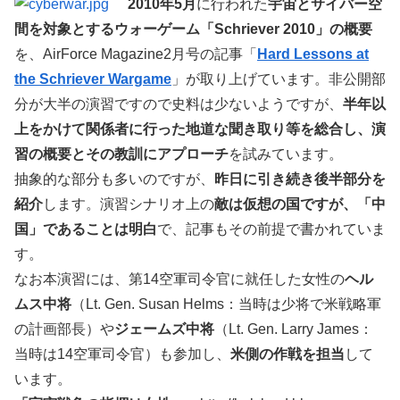
2010年5月
に行われた
宇宙とサイバー空
間を対象とするウォーゲーム「Schriever 2010」の概要
を、AirForce Magazine2月号の記事「
Hard Lessons at
the Schriever Wargame
」が取り上げています。非公開部
分が大半の演習ですので史料は少ないようですが、
半年以
上をかけて関係者に行った地道な聞き取り等を総合し、演
習の概要とその教訓にアプローチ
を試みています。
抽象的な部分も多いのですが、
昨日に引き続き後半部分を
紹介
します。演習シナリオ上の
敵は仮想の国ですが、「中
国」であることは明白
で、記事もその前提で書かれていま
す。
なお本演習には、第14空軍司令官に就任した女性の
ヘル
ムス中将
（Lt. Gen. Susan Helms：当時は少将で米戦略軍
の計画部長）や
ジェームズ中将
（Lt. Gen. Larry James：
当時は14空軍司令官）も参加し、
米側の作戦を担当
して
います。