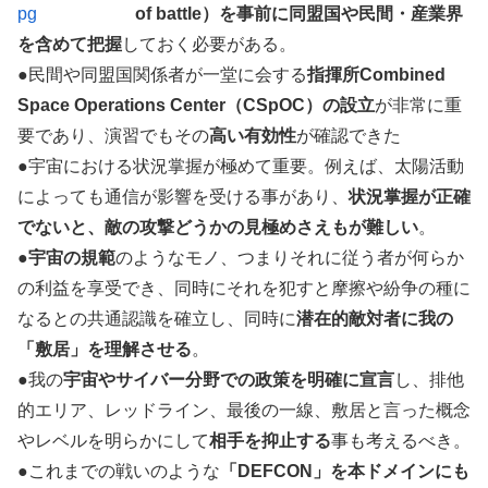
of battle）を事前に同盟国や民間・産業界
を含めて把握
しておく必要がある。
●民間や同盟国関係者が一堂に会する
指揮所Combined
Space Operations Center（CSpOC）の設立
が非常に重
要であり、演習でもその
高い有効性
が確認できた
●宇宙における状況掌握が極めて重要。例えば、太陽活動
によっても通信が影響を受ける事があり、
状況掌握が正確
でないと、敵の攻撃どうかの見極めさえもが難しい
。
●
宇宙の規範
のようなモノ、つまりそれに従う者が何らか
の利益を享受でき、同時にそれを犯すと摩擦や紛争の種に
なるとの共通認識を確立し、同時に
潜在的敵対者に我の
「敷居」を理解させる
。
●我の
宇宙やサイバー分野での政策を明確に宣言
し、排他
的エリア、レッドライン、最後の一線、敷居と言った概念
やレベルを明らかにして
相手を抑止する
事も考えるべき。
●これまでの戦いのような
「DEFCON」を本ドメインにも