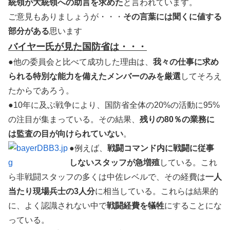
統領が大統領への助言を求めた
と言われています。
ご意見もありましょうが・・・
その言葉には聞くに値する
部分がある
思います
バイヤー氏が見た国防省は・・・
●他の委員会と比べて成功した理由は、
我々の仕事に求め
られる特別な能力を備えたメンバーのみを厳選
してそろえ
たからであろう。
●10年に及ぶ戦争により、国防省全体の20%の活動に95%
の注目が集まっている。その結果、
残りの80％の業務に
は監査の目が向けられていない
。
●例えば、
戦闘コマンド内に戦闘に従事
しないスタッフが急増殖
している。これ
ら非戦闘スタッフの多くは中佐レベルで、その経費は
一人
当たり現場兵士の3人分
に相当している。これらは結果的
に、よく認識されない中で
戦闘経費を犠牲
にすることにな
っている。