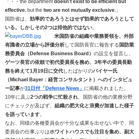
「・・the department
doesn’t exist to be efficient but
effective
, but the
two are not mutually exclusive
.」
国防省は、
効率的であろうとはせず効果的であろうとして
いる。しかしその2つは排他的ではない
。
米国防省の組織や業務要領を、外部
有識者の立場から評価分析
して国防長官に報告する
国防業
務委員会（Defense Business Board）
の設立を提言し、
ゲーツ長官の依頼で初代委員長を務め、3年半の委員長勤
務を終えて1月19日に交代
したばかりの
バイヤー氏
（Michael Bayer：経営コンサルタント）へのインタビュ
ー記事
が
31日付「Defense News」
に掲載されました。
10年に及ぶ
2つの戦争に忙殺され
、国防省の他の業務分野
にチェックが及ばず、
組織の肥大化と浪費が加速した様子
を語っています
。
なお、同様の各種委員会が十分な成果を出せない中で、同
委員会の仕事ぶりは
ホワイトハウスでも注目を集め、副大