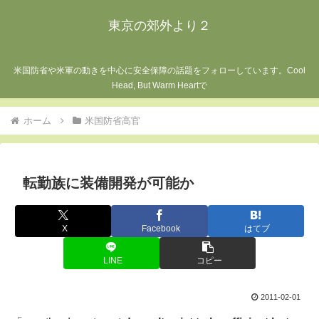
東京の郊外より２
米国防省や米軍の動きを中心に安全保障の話題をフォローしています。Cool
Head, But Warm Heartで
ホーム
米国防省高官
転勤族に装備開発が可能か
X
Facebook
はてブ
LINE
コピー
2011-02-01