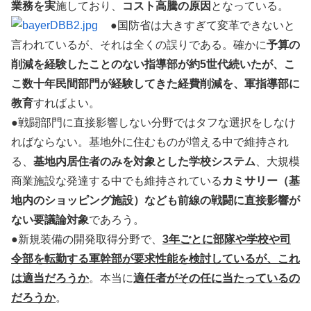
業務を実
施しており、
コスト高騰の原因
となっている。
●国防省は大きすぎて変革できないと
言われているが、それは全くの誤りである。確かに
予算の
削減を経験したことのない指導部が約5世代続いたが、こ
こ数十年民間部門が経験してきた経費削減を、軍指導部に
教育
すればよい。
●戦闘部門に直接影響しない分野ではタフな選択をしなけ
ればならない。基地外に住むものが増える中で維持され
る、
基地内居住者のみを対象とした学校システム
、大規模
商業施設な発達する中でも維持されている
カミサリー（基
地内のショッピング施設）なども前線の戦闘に直接影響が
ない要議論対象
であろう。
●新規装備の開発取得分野で、
3年ごとに部隊や学校や司
令部を転勤する軍幹部が要求性能を検討しているが、これ
は適当だろうか
。本当に
適任者がその任に当たっているの
だろうか
。