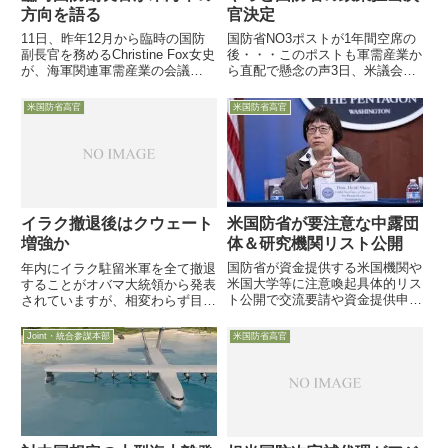
方向を語る
官決定
11日、昨年12月から臨時の国防
国防省NO3ポストが1年間空席の
副長官を務めるChristine Fox女史
後・・・このポストも軍需産業か
が、海軍関連軍需産業の会議
ら直配で懸念の声3日、米議会上
「WEST 2014」で講演し、今海
院が賛成81票VS反対7票で、米国
軍内で議論になっている事項につ
防省No3ポストと言われる政策担
米国防省高官
米国防省高官
いて「ちらりと」持論を展開しま
当国防次官にJohn Rood氏をつけ
した
ることを承認しました。前任者が
政権交代に伴い...
米国防省が要注意な中露団
イラク撤退後はクウェート
体＆研究機関リスト公開
増強か
国防省が資金提供する米国機関や
年内にイラク駐留米軍を全て撤退
米国大学等に注意喚起具体的リス
することがオバマ大統領から発表
ト公開で交流要請や資金提供申し
されていますが、相変わらず目が
出に注意喚起6月30日、米国防省
離せない「イラン」の存在もあ
のHeidi Shyu技術開発担当国防次
り、湾岸地域の米軍勢力を単純に
Joint・統合参謀本部
米国防省高官
官が緊急声明を発出し、米国防省
削減する雰囲気ではないようで
が資金提供して研究開発を行う米
す。
国研究機関や大学等...