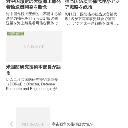
対中国想定の大型海上離発
担当国防次官補代理がアジ
着輸送機開発を断念
ア戦略を総括
対中国作観で圧倒的に不足する輸
8月1日、国防省の担当次官補代
送能力補完を狙うもC-17級の輸
理2名が下院軍事委員会で証言
送量を海上離発着可能な機体で実
し、アジア太平洋戦略を説明しま
現を2年間検討も1社の提案に絞
した。これまでも紹介してきた内
り実行可能性を煮詰めた「Liberty
容ですが、端的に整理された形で
米国防省高官
Lifter計画」終了7月9日付
米国防省webサイトが記事にして
Delense-News記事によれば、米
いますので・・・
国防...
米国防研究技術本部長が語
る
レムニオス国防研究技術本部長
（DDR&E：Director, Defense
Research and Engineering）がイ
ンタビューに答え、前線で水や燃
料の消費を押さえる施策の研
究・・・・等に取り組んでいると
語っています。
宇宙戦争の指揮は女性が