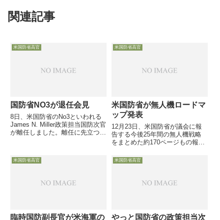
関連記事
米国防省高官
米国防省高官
国防省NO3が退任会見
米国防省が無人機ロードマ
ップ発表
8日、米国防省のNo3といわれる
James N. Miller政策担当国防次官
12月23日、米国防省が議会に報
が離任しました。離任に先立つ7
告する今後25年間の無人機戦略
日、記者団との対談に臨んだミラ
をまとめた約170ページもの報告
ー次官は、政策担当者から見た対
書を発表しました。国防次官（調
外関係がらみの米国防省の課題
達技術担当）と統合参謀本部副議
米国防省高官
米国防省高官
を、手短に語っていますのでご紹
長の署名がある文書で・・・
介します
臨時国防副長官が米海軍の
やっと国防省の政策担当次