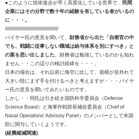
●このように技術進歩が早く高度化している世界で、
民間
企業にはその分野で数十年の経験を有している者がいるの
に・・・。
///////////////////////////////////////////
バイヤー氏の意見を聞いて、
財務省から出た「自衛官の中
でも、戦闘に従事しない職域は給与体系を別にすべき」と
の案を思い出しました
。財務省は勉強しているのかも知れ
ません・・この辺りの検討経緯を・・・。
日本の場合は、それ以前に海空に比して、規模が並外れて
大きい陸にまず手を付けるべきと考えますが・・・バイヤ
ー氏の意見を聞いてみたいものです。
しかし・・同氏は引き続き国防科学委員会（Defense
Science Board）と海軍作戦部長補佐委員会（Chief of
Naval Operations’ Advisory Panel）のメンバーとして米国
防に関与していくようです。
(経費縮減関連)