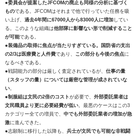
●
委員会が提案したJFCOMの廃止も同様の分析に基づく
もの
である。JFCOMはそれまで他で行っていた任務を吸
い上げ、
過去4年間に67000人から83000人に増加
してい
る。このような組織は
他部隊に影響ない形で削減すること
が可能
である。
●
装備品の取得に焦点が当たりすぎている。国防省の支出
の2/3は医療費と人件費
であり、
この部分も今後の焦点
に
なるべきである。
●戦闘能力の部分は厳しく査定されているが、
仕事の量
（スタッフの量）については厳密な管理が成されていな
い
。
●
制服組は文民の2倍のコスト
が必要で、
外部委託業者は
文民職員より更に必要経費が低い
。最悪のケースはこの3
カテゴリー全ての増員で、
中でも外部委託業者の増加が急
激
に進んできた。
●志願制に移行した以降も、
兵士が文民でも可能な非戦闘